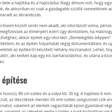
m bele a hajókba és a hajózásba. Nagy álmom volt, hogy egys
ak, de akkoriban ez csak a gazdagabb szülők csemetéinek ad
aradt az ábrándozás.
erőseim között senki nem akadt, aki vitorlázott volna, pénz
 megfizessek az élményért ezért úgy döntöttem, ha máshog
tőséghez, akkor építek egy vitorlást. „Bemelegítés-képpen”
ítettem, és az építés folyamatát végig dokumentáltam, és 
letek az építésről készített néhány mozzanatot. Lehet, h
atőr, aki kedvet kap egy kis barkácsoláshoz, és utána a közel
ez.
 építése
 hosszú, 86 cm széles és a súlya kb. 30 kg. A hajótest 6 mm-
zült, az illesztések mentén 50 mm széles üvegszövet csík erő
onatot, valamint az elemek ragasztását epoxi gyantával vég
t, valamint az üléseket pedig szintén a barkácsboltban vásá