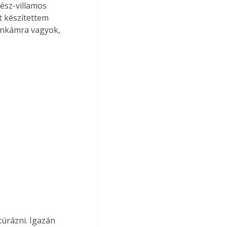
ész-villamos 
 készítettem 
unkámra vagyok, 
úrázni. Igazán 