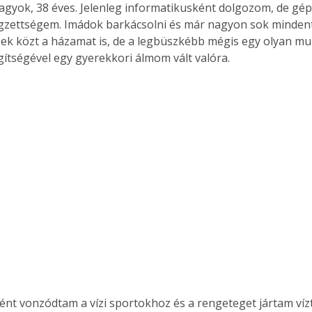
agyok, 38 éves. Jelenleg informatikusként dolgozom, de gép
gzettségem. Imádok barkácsolni és már nagyon sok mindent
bek közt a házamat is, de a legbüszkébb mégis egy olyan m
ítségével egy gyerekkori álmom vált valóra.
nt vonzódtam a vízi sportokhoz és a rengeteget jártam vízt