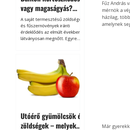
Fűz András v
vagy magaságyás?
mérnök a vé
Helytakarékos
házilag, töb
A saját termesztésű zöldségek
amelynek seg
kertészkedés
és fűszernövények iránti
érdeklődés az elmúlt években
látványosan megnőtt. Egyre
többen szeretnék tudni, honnan
származik az élelmiszer az
asztalukra, miközben a
kertészkedés sokak számára
kikapcsolódást és feltöltődést
is jelent.
Utóérő gyümölcsök és
zöldségek – melyek
Már gyerekké