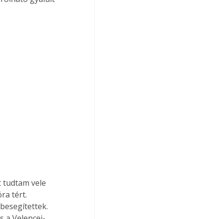
t tudtam vele 
a tért. 
esegítettek. 
s a Velencei-