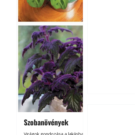
Szobanövények
Virágoskert: k
teraszon, laká
Virágok gondozása a lakásban,