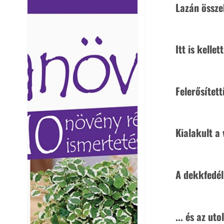
Lazán össze
Ezermester lapszámai. A
Ezermester lapszámai
Laptapir kényelmes megoldás,
Laptapir kényelmes 
mert: – t
mert: – t
Itt is kellet
Felerősítet
Kialakult a
A dekkfedél
... és az ut