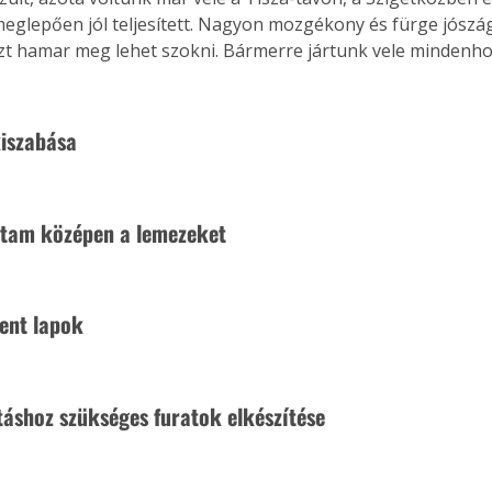
 meglepően jól teljesített. Nagyon mozgékony és fürge jószág,
 ezt hamar meg lehet szokni. Bármerre jártunk vele mindenh
Együtt jobban megéri!
iszabása
Bővebb információ itt!
k az
Együtt jobban megéri! A
mester
könyvek tetszőleges
er Old
párosítással kedvezményes
áron, 0 Ft postaköltséggel
ltam középen a lemezeket
ptapir új,
megrendelhetők!
és egyedi
tt
kent lapok
lvasására
elefonon
nyelmesen
ben vagy
ításhoz szükséges furatok elkészítése
t is
. Bárhol,
ön élve
ashatók az