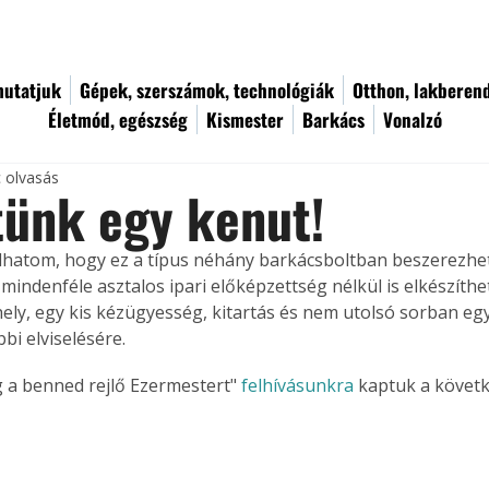
utatjuk
Gépek, szerszámok, technológiák
Otthon, lakberen
Életmód, egészség
Kismester
Barkács
Vonalzó
c olvasás
tünk egy kenut!
hatom, hogy ez a típus néhány barkácsboltban beszerezhe
mindenféle asztalos ipari előképzettség nélkül is elkészíthet
ely, egy kis kézügyesség, kitartás és nem utolsó sorban eg
bbi elviselésére.
a benned rejlő Ezermestert" 
felhívásunkra
 kaptuk a követ