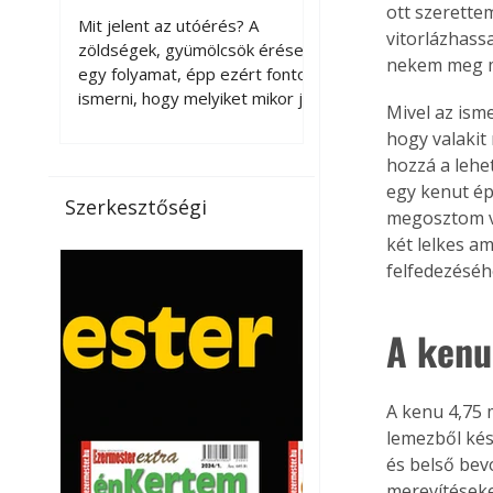
érnek tovább leszedés
ott szerette
Mit jelent az utóérés? A
vitorlázhass
után?
zöldségek, gyümölcsök érése
nekem meg m
egy folyamat, épp ezért fontos
ismerni, hogy melyiket mikor jó
Mivel az ism
leszedni. Meg kell különböztetni
hogy valakit
a gazdasági és a biológiai
hozzá a lehe
érettséget. Például a
egy kenut ép
paradicsomot sokszor
Szerkesztőségi
megosztom ve
gazdasági érettségben, azaz
félig éretten szedik le, ezután
két lelkes am
utaztatják hosszan, és még
felfedezéséh
pulton tartható kell legyen.
Utóérik eközben, de nem lesz
A kenu
olyan ízű, mint amit a saját
kertünkben, biológiai
érettségben szedünk le. Teljes
A kenu 4,75 m
érettségben szedve nem
lemezből kés
tárolható h
és belső bev
merevítéseke