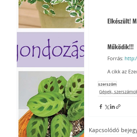
Elkészült! M
Működik!!!
Forrás: 
http:
A cikk az Ez
szerszám
Gépek, szerszámok
Kapcsolódó bejeg