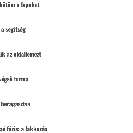
kötöm a lapokat 
. A
megoldás,
t a segítség
tük az oldallemezt
 végső forma
 beragasztva 
olsó fázis: a lakkozás 