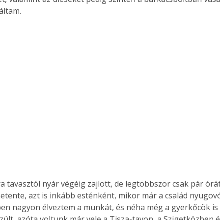
áltam.
a tavasztól nyár végéig zajlott, de legtöbbször csak pár órá
hetente, azt is inkább esténként, mikor már a család nyugovór
n nagyon élveztem a munkát, és néha még a gyerkőcök is b
zült, azóta voltunk már vele a Tisza-tavon, a Szigetközben é