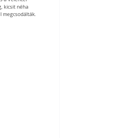
 kicsit néha 
ol megcsodálták.