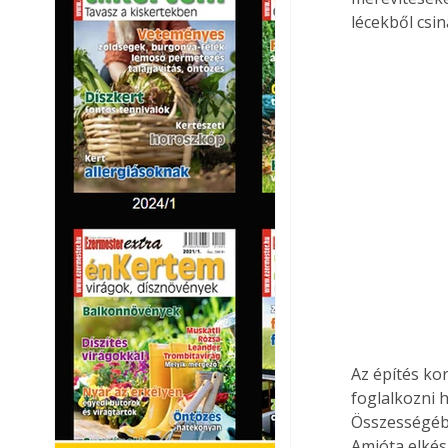
lécekből csin
Az építés kor
foglalkozni 
Összességébe
Amióta elkés