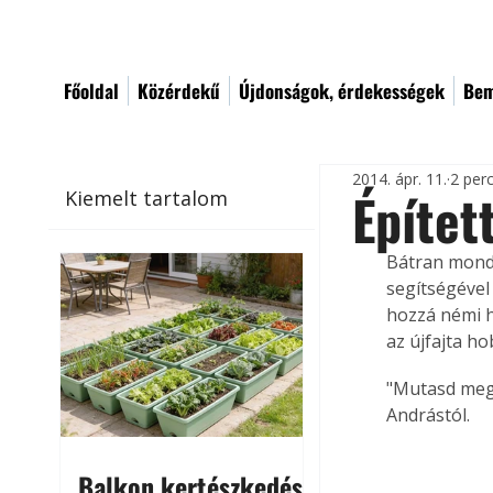
Főoldal
Közérdekű
Újdonságok, érdekességek
Bem
2014. ápr. 11.
2 per
Építet
Kiemelt tartalom
Bátran mond
segítségével 
hozzá némi h
az újfajta ho
"Mutasd meg 
Andrástól.
Balkon kertészkedés