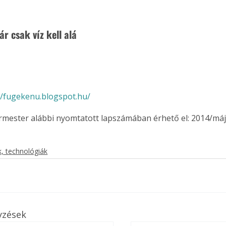
ár csak víz kell alá
//fugekenu.blogspot.hu/
ermester alábbi nyomtatott lapszámában érhető el: 2014/máj
, technológiák
yzések