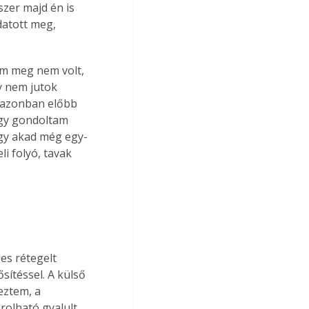
zer majd én is 
atott meg, 
em meg nem volt, 
y nem jutok 
 azonban előbb 
úgy gondoltam 
ogy akad még egy-
i folyó, tavak 
es rétegelt 
sítéssel. A külső 
eztem, a 
rolható gyalult 