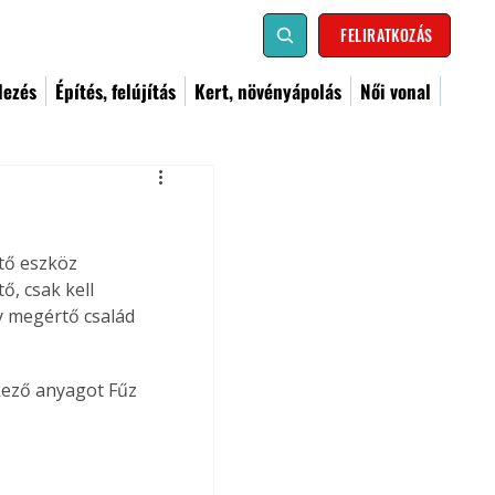
FELIRATKOZÁS
dezés
Építés, felújítás
Kert, növényápolás
Női vonal
tő eszköz 
ő, csak kell 
y megértő család 
kező anyagot Fűz 