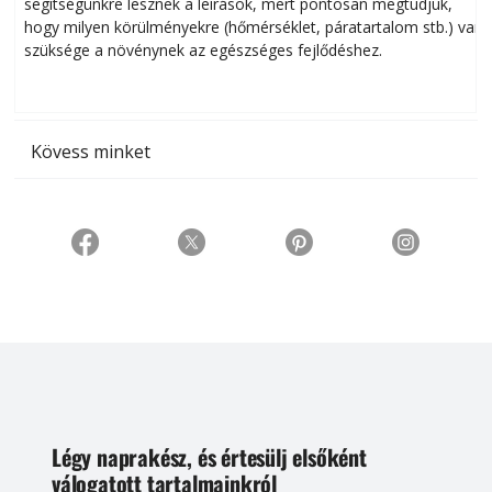
segítségünkre lesznek a leírások, mert pontosan megtudjuk,
k
hogy milyen körülményekre (hőmérséklet, páratartalom stb.) van
szüksége a növénynek az egészséges fejlődéshez.
t
Kövess minket
Légy naprakész, és értesülj elsőként
válogatott tartalmainkról