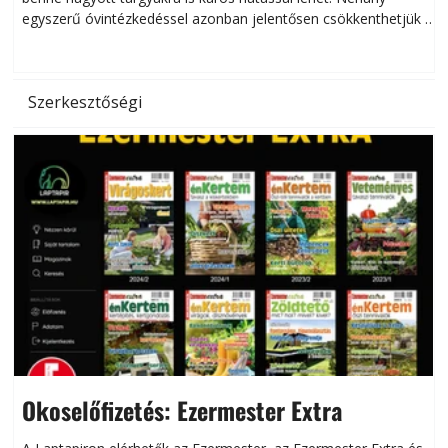
egyszerű óvintézkedéssel azonban jelentősen csökkenthetjük a
hőség káros hatásait.
l
Szerkesztőségi
Okoselőfizetés: Ezermester Extra