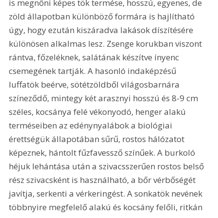
is megnőni képes tök termése, hosszú, egyenes, de 
zöld állapotban különböző formára is hajlítható 
úgy, hogy ezután kiszáradva lakások díszítésére 
különösen alkalmas lesz. Zsenge korukban viszont 
rántva, főzeléknek, salátának készítve ínyenc 
csemegének tartják. A hasonló indaképzésű 
luffatök beérve, sötétzöldből világosbarnára 
színeződő, mintegy két arasznyi hosszú és 8-9 cm 
széles, kocsánya felé vékonyodó, henger alakú 
terméseiben az edénynyalábok a biológiai 
érettségük állapotában sűrű, rostos hálózatot 
képeznek, hántolt fűzfavessző színűek. A burkoló 
héjuk lehántása után a szivacsszerűen rostos belső 
rész szivacsként is használható, a bőr vérbőségét 
javítja, serkenti a vérkeringést. A sonkatök nevének 
többnyire megfelelő alakú és kocsány felőli, ritkán 