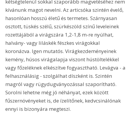
kétségtelenül sokkal szaporább magvetéséhez nem 
kívánunk magot nevelni. Az articsóka szintén évelő, 
hasonlóan hosszú életű és termetes. Szárnyasan 
osztott, tüskés szélű, szürkészöld színű leveleinek 
rozettájából a virágszára 1,2-1,8 m-re nyúlhat, 
halvány- vagy liláskék fészkes virágokkal 
koronázva. Igen mutatós. Virágkezdeményeinek 
kemény, húsos virágalapja viszont hústöltelékkel 
vagy főzeléknek elkészítve fogyasztható. Levágva - a 
felhasználásig - szolgálhat díszként is. Szintén 
magról vagy rügydugványozással szaporítható. 
Sorolni lehetne még jó néhányat, ezek között 
fűszernövényeket is, de ízelítőnek, kedvcsinálónak 
ennyi is bizonyára megteszi. 