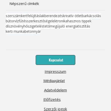
Népszerű címkék
szerszám
kert
felújítás
lakberendezés
kreatív ötlet
barkácsolás
bútor
víz
fűtés
szerkesztőség
elektronika
hasznos tippek
dísznövény
hőszigetelés
tető
megújuló energia
tisztítás
kerti munka
beton
nyár
Kapcsolat
Impresszum
Médiaajánlat
Adatvédelem
Előfizetés
Szerzői jogok