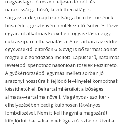
megvastagodó részén teljesen tömött és 
narancssárga húsú, kezdetben világos 
sárgásszürke, majd csontsárga héjú termésének 
húsa édes, gesztenyére emlékeztető. Sütve és főzve 
egyaránt alkalmas közvetlen fogyasztásra vagy 
cukrászipari felhasználásra. A rebarbara az eddigi 
egyévesektől eltérően 6-8 évig is bő termést adhat 
megfelelő gondozása mellett. Lapuszerű, hatalmas 
leveleiből spenóthoz hasonlóan főzelék készíthető. 
A gyökértörzséből egymás mellett sorban jó 
arasznyi hosszúra kifejlődő levélnyelei kompótnak 
készíthetők el. Beltartalmi értékét a bőséges 
almasav-tartalma növeli. Magányos - szoliter - 
elhelyezésében pedig különösen látványos 
lombdíszével. Nem is kell hagyni a magszárát 
kifejlődni, hacsak a lehetséges tőosztáson kívül a 