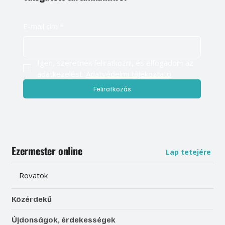
E-mail cím
*
Igen, szeretnék feliratkozni, és elfogadom az 
adatkezelést. 
Adatvédelmi tájékoztató
Feliratkozás
Ezermester online
Lap tetejére
Rovatok
Közérdekű
Újdonságok, érdekességek