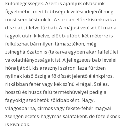
különlegességek. Azért is ajánljuk olvasóink 
figyelmébe, mert többségük vetési idejéről még 
most sem késtünk le. A sorban előre kívánkozik a 
díszbab, illetve tűzbab. A májusi vetéséből már a 
fagyok után kikelve, előbb-utóbb két méterre is 
felkúszhat bármilyen támasztékon, még 
zsineghálózaton is (takarva egyben akár falfelület 
vakolathiányosságait is). A jellegzetes bab levelei 
hónaljából, kis arasznyi száron, laza fürtben 
nyílnak késő őszig a fő díszét jelentő élénkpiros, 
ritkábban fehér vagy kék színű virágai. Széles, 
hosszú és húsos falú terméshüvelyei pedig a 
fagyokig szedhetők zöldbabként. Nagy, 
világosbarna, cirmos vagy fekete-fehér magvai 
zsengén ecetes-hagymás salátaként, de főzeléknek 
is kiválóak. 