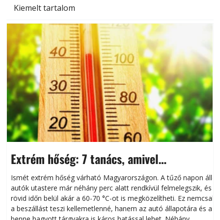
Kiemelt tartalom
Extrém hőség: 7 tanács, amivel
megóvhatjuk autónkat a nyári károktól
Ismét extrém hőség várható Magyarországon. A tűző napon álló
autók utastere már néhány perc alatt rendkívül felmelegszik, és
rövid időn belül akár a 60-70 °C-ot is megközelítheti. Ez nemcsak
n
a beszállást teszi kellemetlenné, hanem az autó állapotára és a
benne hagyott tárgyakra is káros hatással lehet. Néhány