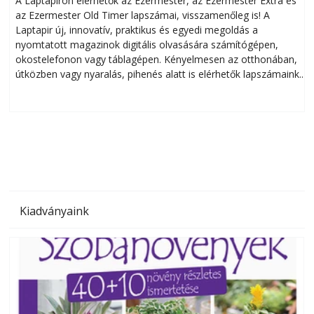
A Laptapiron elérhetők az Ezermester, az Ezermester Extra és
az Ezermester Old Timer lapszámai, visszamenőleg is! A
Laptapir új, innovatív, praktikus és egyedi megoldás a
L
nyomtatott magazinok digitális olvasására számítógépen,
okostelefonon vagy táblagépen. Kényelmesen az otthonában,
útközben vagy nyaralás, pihenés alatt is elérhetők lapszámaink.
ú
Bárhol, bármikor, akár külföldön élve vagy dolgozva is
B
olvashatók az Ezermester lapszámai. A Laptapir kényelmes
megoldás, mert: – t
Kiadványaink