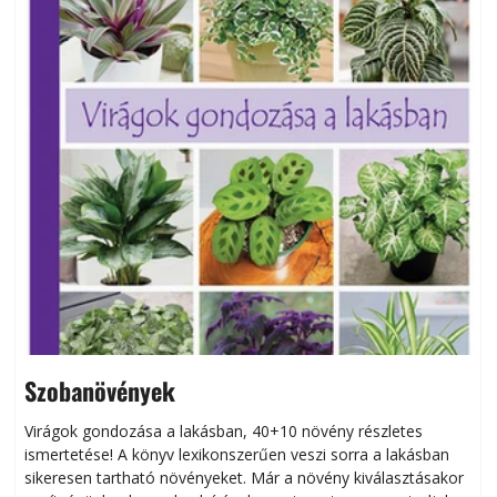
Szobanövények
Virágok gondozása a lakásban, 40+10 növény részletes
ismertetése! A könyv lexikonszerűen veszi sorra a lakásban
s
sikeresen tart­ha­tó növényeket. Már a növény kiválasztásakor
h