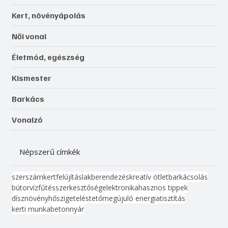
Kert, növényápolás
Női vonal
Életmód, egészség
Kismester
Barkács
Vonalzó
Népszerű címkék
szerszám
kert
felújítás
lakberendezés
kreatív ötlet
barkácsolás
bútor
víz
fűtés
szerkesztőség
elektronika
hasznos tippek
dísznövény
hőszigetelés
tető
megújuló energia
tisztítás
kerti munka
beton
nyár