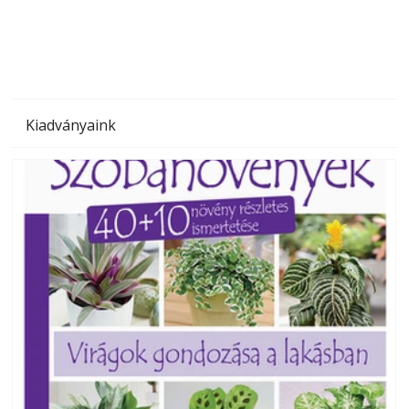
megoldás, mert: – t
Kiadványaink