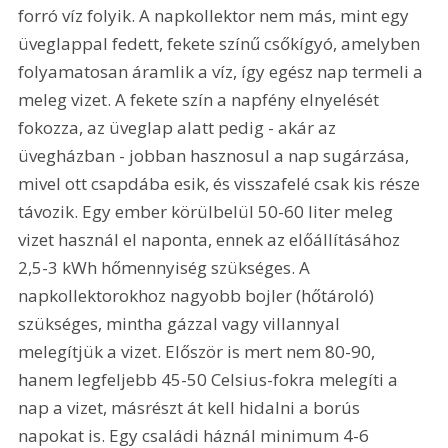
forró víz folyik. A napkollektor nem más, mint egy 
üveglappal fedett, fekete színű csőkígyó, amelyben 
folyamatosan áramlik a víz, így egész nap termeli a 
meleg vizet. A fekete szín a napfény elnyelését 
fokozza, az üveglap alatt pedig - akár az 
üvegházban - jobban hasznosul a nap sugárzása, 
mivel ott csapdába esik, és visszafelé csak kis része 
távozik. Egy ember körülbelül 50-60 liter meleg 
vizet használ el naponta, ennek az előállításához 
2,5-3 kWh hőmennyiség szükséges. A 
napkollektorokhoz nagyobb bojler (hőtároló) 
szükséges, mintha gázzal vagy villannyal 
melegítjük a vizet. Először is mert nem 80-90, 
hanem legfeljebb 45-50 Celsius-fokra melegíti a 
nap a vizet, másrészt át kell hidalni a borús 
napokat is. Egy családi háznál minimum 4-6 