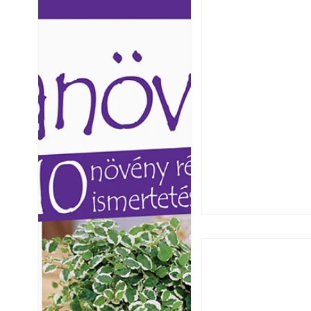
Ezermester lapszámai. A
Ezermester lapszámai
Laptapir kényelmes megoldás,
Laptapir kényelmes 
mert: – t
mert: – t