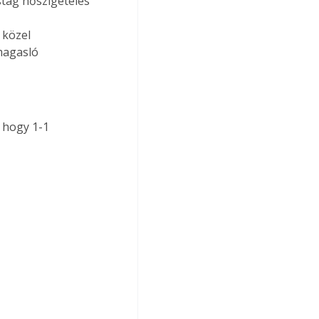
stag hőszigetelés 
 
közel 
magasló 
 hogy 1-1 