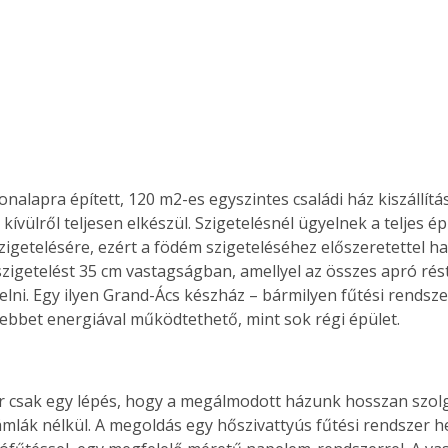
onalapra épített, 120 m2-es egyszintes családi ház kiszállítá
 kívülről teljesen elkészül. Szigetelésnél ügyelnek a teljes é
zigetelésére, ezért a födém szigeteléséhez előszeretettel has
szigetelést 35 cm vastagságban, amellyel az összes apró rést
elni. Egy ilyen Grand-Ács készház – bármilyen fűtési rendsze
ebbet energiával működtethető, mint sok régi épület.
 csak egy lépés, hogy a megálmodott házunk hosszan szolg
ámlák nélkül. A megoldás egy hőszivattyús fűtési rendszer h