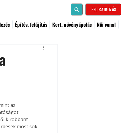
FELIRATKOZÁS
dezés
Építés, felújítás
Kert, növényápolás
Női vonal
a
mint az 
atóságot 
ől kirobbant 
érdések most sok 