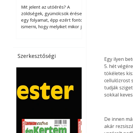
érnek tovább leszedés
Mit jelent az utóérés? A
után?
zöldségek, gyümölcsök érése
egy folyamat, épp ezért fontos
ismerni, hogy melyiket mikor jó
leszedni. Meg kell különböztetni
a gazdasági és a biológiai
érettséget. Például a
paradicsomot sokszor
Szerkesztőségi
Egy ilyen bet
gazdasági érettségben, azaz
félig éretten szedik le, ezután
5. hét végére
utaztatják hosszan, és még
tökéletes kis
pulton tartható kell legyen.
cellulózrost 
Utóérik eközben, de nem lesz
tudják sziget
olyan ízű, mint amit a saját
sokkal keves
kertünkben, biológiai
érettségben szedünk le. Teljes
érettségben szedve nem
tárolható h
De innen már
akár rezsisz