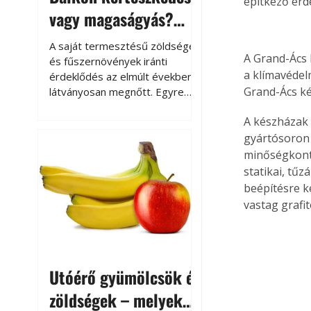
építkező érd
vagy magaságyás?
Helytakarékos
A saját termesztésű zöldségek
A Grand-Ács 
kertészkedés
és fűszernövények iránti
a klímavédel
érdeklődés az elmúlt években
Grand-Ács ké
látványosan megnőtt. Egyre
többen szeretnék tudni, honnan
A készházak
származik az élelmiszer az
asztalukra, miközben a
gyártósoron 
kertészkedés sokak számára
minőségkontr
kikapcsolódást és feltöltődést
statikai, tű
is jelent.
beépítésre k
vastag grafit
Utóérő gyümölcsök és
zöldségek – melyek