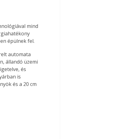
hnológiával mind 
ergiahatékony 
en épülnek fel.
elt automata 
, állandó üzemi 
getelve, és 
yárban is 
őnyök és a 20 cm 