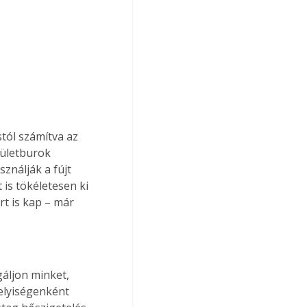
stól számítva az 
pületburok 
ználják a fújt 
 is tökéletesen ki 
rt is kap – már 
áljon minket, 
elyiségenként 