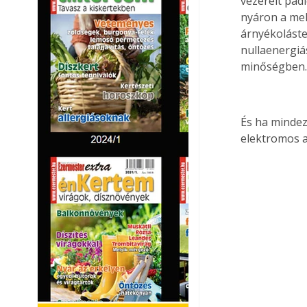
vezérelt pad
nyáron a mel
árnyékoláste
nullaenergiá
minőségben
És ha mindez
elektromos au