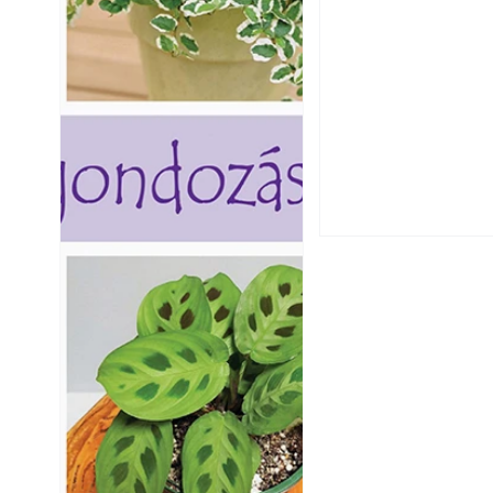
Hogyan válasszunk
fenntartható kert
A modern épített k