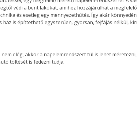
ló­fűtéssel, egy megfelelő méretű napelem-rendszerrel. A va
egtől védi a bent lakókat, amihez hozzájárulhat a megfelelő
chnika és esetleg egy mennyezethűtés. Így akár könnyedén 
s ház is építtethető egyszerűen, gyorsan, fejfájás nélkül, ki
.
 nem elég, akkor a napelemrendszert túl is lehet méretezni,
tó töltését is fedezni tudja.