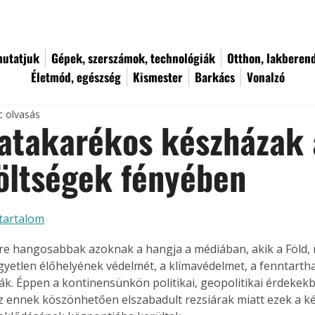
utatjuk
Gépek, szerszámok, technológiák
Otthon, lakberen
Életmód, egészség
Kismester
Barkács
Vonalzó
c olvasás
atakarékos készházak 
öltségek fényében
tartalom
re hangosabbak azoknak a hangja a médiában, akik a Föld, 
yetlen élőhelyének védelmét, a klímavédelmet, a fenntarth
k. Éppen a kontinensünkön politikai, geopolitikai érdekekb
z ennek köszönhetően elszabadult rezsiárak miatt ezek a k