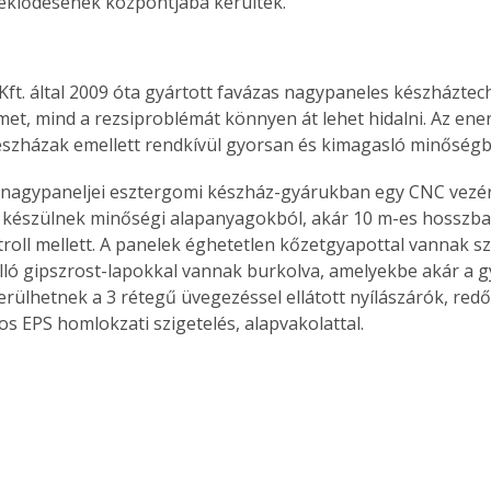
eklődésének központjába kerültek.
Kft. által 2009 óta gyártott favázas nagypaneles készháztec
met, mind a rezsiproblémát könnyen át lehet hidalni. Az en
szházak emellett rendkívül gyorsan és kimagasló minőségb
 nagypaneljei esztergomi készház-gyárukban egy CNC vezér
készülnek minőségi alapanyagokból, akár 10 m-es hosszban
oll mellett. A panelek éghetetlen kőzetgyapottal vannak szi
zálló gipszrost-lapokkal vannak burkolva, amelyekbe akár a g
erülhetnek a 3 rétegű üvegezéssel ellátott nyílászárók, red
os EPS homlokzati szigetelés, alapvakolattal. 