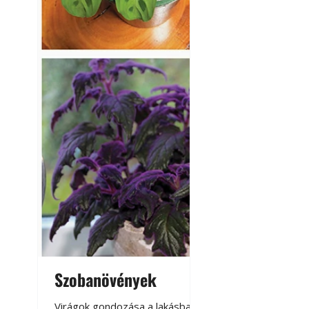
Szobanövények
Virágoskert: k
teraszon, laká
Virágok gondozása a lakásban,