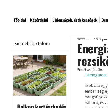
Főoldal
Közérdekű
Újdonságok, érdekességek
Bem
2022. nov. 10.
2 per
Energi
Kiemelt tartalom
rezsik
Frissítve:
jún. 30.
Támogatott 
Évek óta egy
emberiség eg
hangsúlyozzá
háború, és a
Balkon kertészkedés