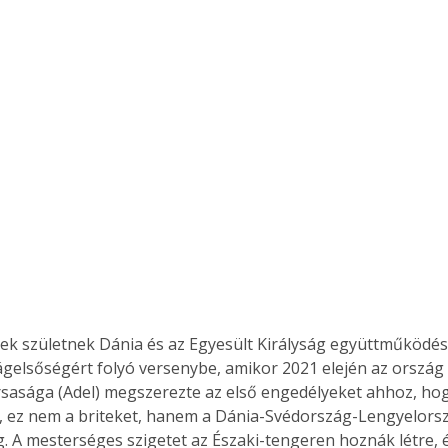
ek születnek Dánia és az Egyesült Királyság együttműködésév
ilágelsőségért folyó versenybe, amikor 2021 elején az orszá
sasága (Adel) megszerezte az első engedélyeket ahhoz, ho
z, ez nem a briteket, hanem a Dánia-Svédország-Lengyelorsz
. A mesterséges szigetet az Északi-tengeren hoznák létre, é