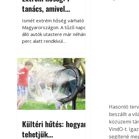
tanács, amivel
megóvhatjuk
Ismét extrém hőség várható
autónkat a nyári
Magyarországon. A tűző napon
álló autók utastere már néhány
károktól
perc alatt rendkívül
felmelegszik, és rövid időn belül
akár a 60-70 °C-ot is
megközelítheti. Ez nemcsak a
beszállást teszi kellemetlenné,
hanem az autó állapotára és a
benne hagyott tárgyakra is
káros hatással lehet. Néhány
egyszerű óvintézkedéssel
azonban jelentősen
Hasonló terv
csökkenthetjük a hőség káros
beszállt a v
hatásait.
Kültéri hűtés: hogyan
közüzemi tár
VindO-t. Iga
tehetjük
segítené meg