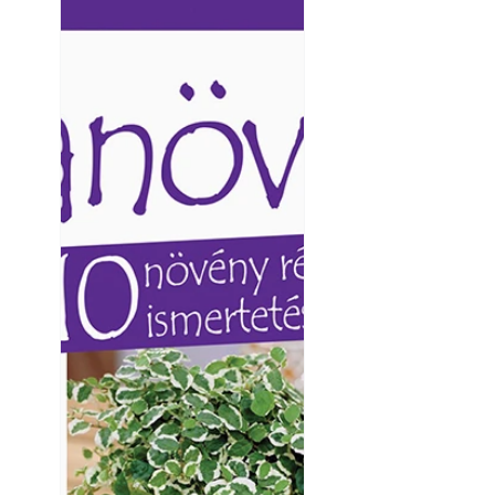
Ezermester lapszámai. A
Ezermester lapszámai
Laptapir kényelmes megoldás,
Laptapir kényelmes 
mert: – t
mert: – t