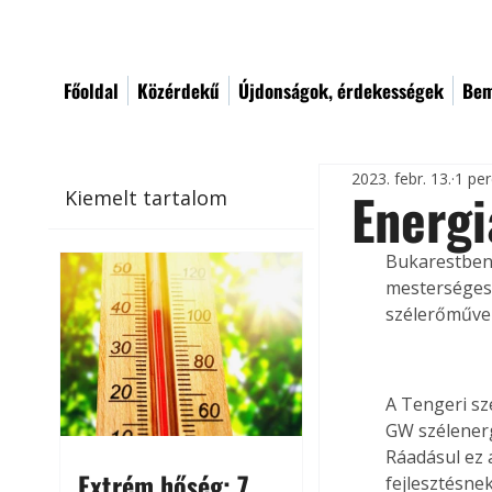
Főoldal
Közérdekű
Újdonságok, érdekességek
Bem
2023. febr. 13.
1 per
Energ
Kiemelt tartalom
Bukarestben 
mesterséges 
szélerőműve
A Tengeri sz
GW szélenerg
Ráadásul ez 
Extrém hőség: 7
fejlesztésnek