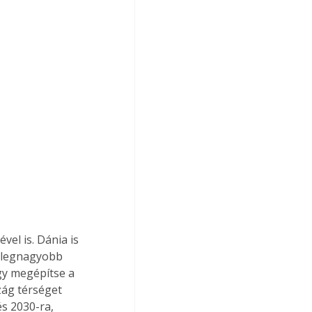
el is. Dánia is 
g legnagyobb 
gy megépítse a 
ág térséget 
s 2030-ra, 