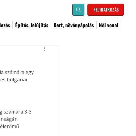
FELIRATKOZÁS
dezés
Építés, felújítás
Kert, növényápolás
Női vonal
ia számára egy 
és bulgáriai 
ág számára 3-3 
onságán. 
zélerőmű 