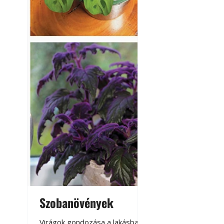
Szobanövények
Virágoskert: k
teraszon, laká
Virágok gondozása a lakásban,