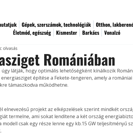
utatjuk
Gépek, szerszámok, technológiák
Otthon, lakberen
Életmód, egészség
Kismester
Barkács
Vonalzó
c olvasás
iasziget Romániában
úgy látják, hogy optimális lehetőségként kínálkozik Román
energiasziget építése a Fekete-tengeren, amely a romániai 
kre támaszkodva működhetne. 
él elnevezésű projekt az elképzelések szerint mindkét orsz
iát termelne, ami sokat lendítene a két ország energiabizt
a modell csak egy része lenne egy kb.15 GW teljesítményű s
.