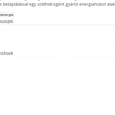
 betáplálással egy zöldhidrogént gyártó energiahubot alakí
lenergia
kességek
yzések