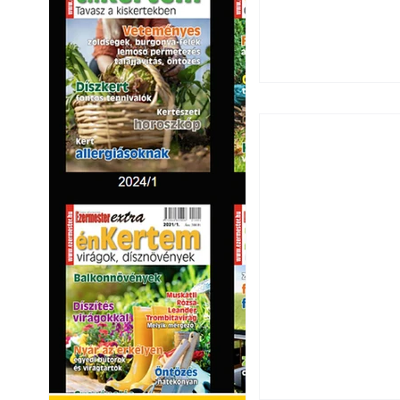
Széndioxid temető