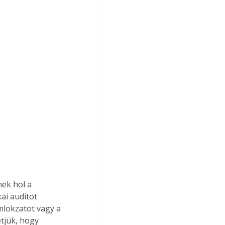
ek hol a 
i auditot 
lokzatot vagy a 
tjük, hogy 