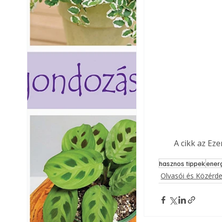
A cikk az Ez
hasznos tippek
ener
Olvasói és Közérd