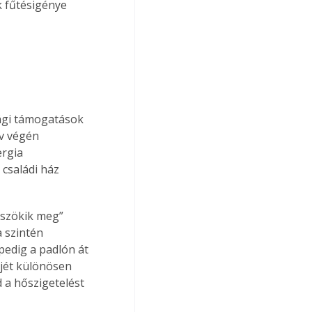
 fűtésigénye 
ági támogatások 
v végén 
rgia 
családi ház 
„szökik meg” 
a szintén 
pedig a padlón át 
djét különösen 
d a hőszigetelést 