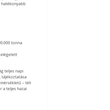
l hatékonyabb 
00.000 tonna 
elégetett 
g teljes napi 
 tájékoztatása 
mérsékletű – téli 
a teljes hazai 