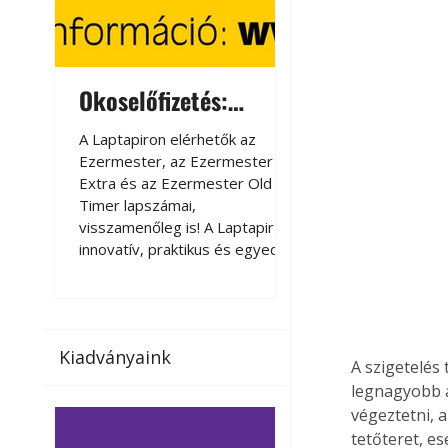
Okoselőfizetés:
Okoselőfizetés
Ezermester Extra
A Laptapiron elérhetők az
A Laptapiron elérhető
Ezermester, az Ezermester
Ezermester, az Ezer
Extra és az Ezermester Old
Extra és az Ezermest
Timer lapszámai,
Timer lapszámai,
visszamenőleg is! A Laptapir új,
visszamenőleg is! A La
innovatív, praktikus és egyedi
innovatív, praktikus 
megoldás a nyomtatott
megoldás a nyomtato
magazinok digitális olvasására
magazinok digitális o
számítógépen, okostelefonon
számítógépen, okost
vagy táblagépen. Kényelmesen
vagy táblagépen. Ké
Kiadványaink
az otthonában, útközben vagy
az otthonában, útköz
A szigetelés
nyaralás, pihenés alatt is
nyaralás, pihenés alat
legnagyobb a
elérhetők lapszámaink. Bárhol,
elérhetők lapszámaink
végeztetni, 
bármikor, akár külföldön élve
bármikor, akár külföld
tetőteret, e
vagy dolgozva is olvashatók az
vagy dolgozva is olv