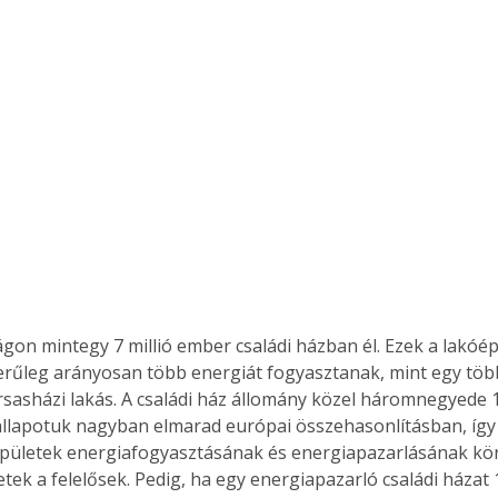
on mintegy 7 millió ember családi házban él. Ezek a lakóép
rűleg arányosan több energiát fogyasztanak, mint egy több
rsasházi lakás. A családi ház állomány közel háromnegyede 19
állapotuk nagyban elmarad európai összehasonlításban, íg
pületek energiafogyasztásának és energiapazarlá­sának kör
etek a felelősek. Pedig, ha egy energiapazarló családi házat