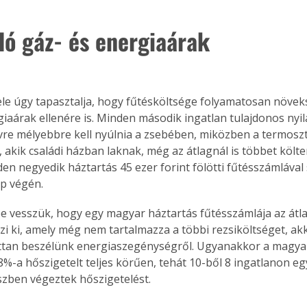
ló gáz- és energiaárak
ele úgy tapasztalja, hogy fűtésköltsége folyamatosan növeks
giaárak ellenére is. Minden második ingatlan tulajdonos nyil
vre mélyebbre kell nyúlnia a zsebében, miközben a termoszt
, akik családi házban laknak, még az átlagnál is többet költe
en negyedik háztartás 45 ezer forint fölötti fűtésszámláva
ap végén.
e vesszük, hogy egy magyar háztartás fűtésszámlája az átl
zi ki, amely még nem tartalmazza a többi rezsiköltséget, ak
tan beszélünk energiaszegénységről. Ugyanakkor a magyar
%-a hőszigetelt teljes körűen, tehát 10-ből 8 ingatlanon eg
szben végeztek hőszigetelést.