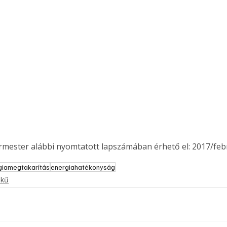
ermester alábbi nyomtatott lapszámában érhető el: 2017/feb
giamegtakarítás
energiahatékonyság
ekű