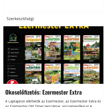
d
Szerkesztőségi
Okoselőfizetés: Ezermester Extra
A Laptapiron elérhetők az Ezermester, az Ezermester Extra és
az Ezermester Old Timer lapszámai, visszamenőleg is! A