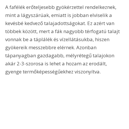
A fafélék erőteljesebb gyökérzettel rendelkeznek, 
mint a lágyszárúak, emiatt is jobban elviselik a 
kevésbé kedvező talajadottságokat. Ez azért van 
többek között, mert a fák nagyobb térfogatú talajt 
vonnak be a táplálék és vízellátásukba, hiszen 
gyökereik messzebbre elérnek. Azonban 
tápanyagban gazdagabb, mélyrétegű talajokon 
akár 2-3-szorosa is lehet a hozam az erodált, 
gyenge termőképességűekhez viszonyítva.