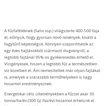
A fűzfaféléknek (Salix ssp.) világszerte 400-500 faja 
él, előnyük, hogy gyorsan növő növények, kiváló a 
fagytűrő képességük. Könnyen szaporíthatók az 
egy éves hajtásokból származó dugványról, a 
legtöbb fajtánál 95%-os gyökeresedés érhető el. 
Vízigényesek, hiszen a legtöbb fűz a természetben 
víz közelben él. Ám nemesítettek már olyan fajtákat 
is, amelyek a szárazabb termőhelyeken is nagy 
hozamot eredményeznek.
Energetikai célú ültetvényekben a fűzzel akár 30 
tonna/ha/év (300 GJ /ha/év) hozamot érhetünk el. 