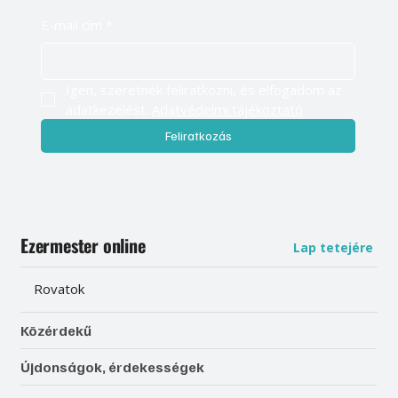
E-mail cím
*
Igen, szeretnék feliratkozni, és elfogadom az 
adatkezelést. 
Adatvédelmi tájékoztató
Feliratkozás
Ezermester online
Lap tetejére
Rovatok
Közérdekű
Újdonságok, érdekességek