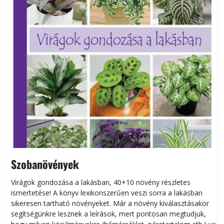
Szobanövények
Virágok gondozása a lakásban, 40+10 növény részletes
ismertetése! A könyv lexikonszerűen veszi sorra a lakásban
s
sikeresen tart­ha­tó növényeket. Már a növény kiválasztásakor
h
segítségünkre lesznek a leírások, mert pontosan megtudjuk,
k