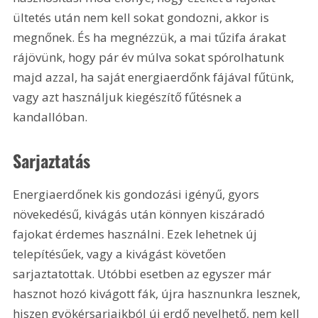
ültetés után nem kell sokat gondozni, akkor is 
megnőnek. És ha megnézzük, a mai tűzifa árakat 
rájövünk, hogy pár év múlva sokat spórolhatunk 
majd azzal, ha saját energiaerdőnk fájával fűtünk, 
vagy azt használjuk kiegészítő fűtésnek a 
kandallóban.
Sarjaztatás
Energiaerdőnek kis gondozási igényű, gyors 
növekedésű, kivágás után könnyen kiszáradó 
fajokat érdemes használni. Ezek lehetnek új 
telepítésűek, vagy a kivágást követően 
sarjaztatottak. Utóbbi esetben az egyszer már 
hasznot hozó kivágott fák, újra hasznunkra lesznek, 
hiszen gyökérsarjaikból új erdő nevelhető, nem kell 