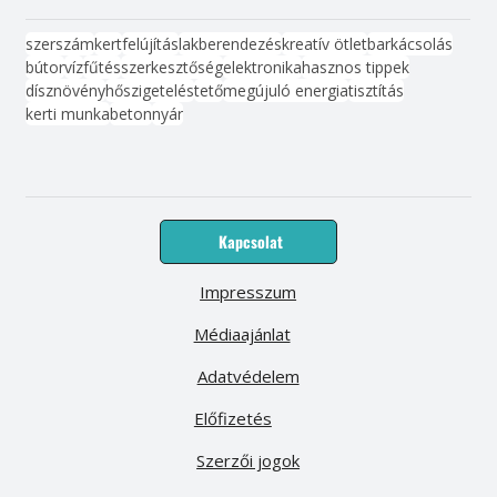
szerszám
kert
felújítás
lakberendezés
kreatív ötlet
barkácsolás
bútor
víz
fűtés
szerkesztőség
elektronika
hasznos tippek
dísznövény
hőszigetelés
tető
megújuló energia
tisztítás
kerti munka
beton
nyár
Kapcsolat
Impresszum
Médiaajánlat
Adatvédelem
Előfizetés
Szerzői jogok