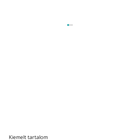
Szárazság a kertben – az aszály hatása a
növényekre és a védekezés lehetőségei
Kiemelt tartalom