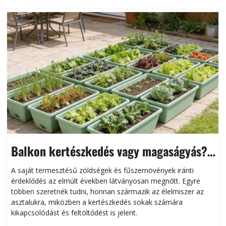
Balkon kertészkedés vagy magaságyás?
Helytakarékos kertészkedés
A saját termesztésű zöldségek és fűszernövények iránti
érdeklődés az elmúlt években látványosan megnőtt. Egyre
többen szeretnék tudni, honnan származik az élelmiszer az
l
asztalukra, miközben a kertészkedés sokak számára
kikapcsolódást és feltöltődést is jelent.
é