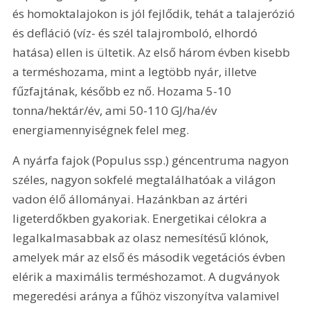
és homoktalajokon is jól fejlődik, tehát a talajerózió 
és defláció (víz- és szél talajromboló, elhordó 
hatása) ellen is ültetik. Az első három évben kisebb 
a terméshozama, mint a legtöbb nyár, illetve 
fűzfajtának, később ez nő. Hozama 5-10 
tonna/hektár/év, ami 50-110 GJ/ha/év 
energiamennyiségnek felel meg.
A nyárfa fajok (Populus ssp.) géncentruma nagyon 
széles, nagyon sokfelé megtalálhatóak a világon 
vadon élő állományai. Hazánkban az ártéri 
ligeterdőkben gyakoriak. Energetikai célokra a 
legalkalmasabbak az olasz nemesíté­sű klónok, 
amelyek már az első és második vegetációs évben 
elérik a maximális terméshozamot. A dugványok 
megeredési aránya a fűhöz viszonyítva valamivel 