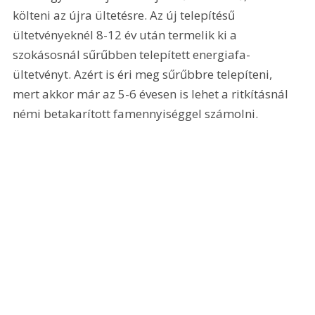
költeni az újra ültetésre. Az új telepítésű 
ültetvényeknél 8-12 év után termelik ki a 
szokásosnál sűrűbben telepített energiafa-
ültetvényt. Azért is éri meg sűrűbbre telepíteni, 
mert akkor már az 5-6 évesen is lehet a ritkításnál 
némi betakarított famennyiséggel számolni.