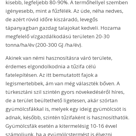
kisebb, legfeljebb 80-90%. A termőhellyel szemben 
igényesebb, mint a fűzfélék. Az üde, néha nedves, 
de azért rövid időre kiszáradó, levegős 
tápanyagban gazdag talajokat kedveli. Hozama 
megfelelő vízgazdálkodású területen 20-30 
tonna/ha/év (200-300 GJ /ha/év).
Akinek van némi hasznosításra váró területe, 
érdemes elgondolkodnia a tűzifa célú 
fatelepítésen. Az itt bemutatott fajok a 
legismertebbek, ám van még választék bőven. A 
türkesztáni szil szintén gyors növekedéséről híres, 
de a terület beültethető ligetesen, akár szórtan 
gyümölcsfákkal is, melyek egy ideig gyümölcsöt is 
adnak, később, szintén tűzifaként is hasznosíthatók. 
Gyümölcsfák esetén a kitermelésig 10-16 évvel 
számoljunk, ha a gyümölcstermést is élvezni 