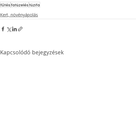
fűtés
fatüzelés
tüzifa
Kert, növényápolás
Kapcsolódó bejegyzések