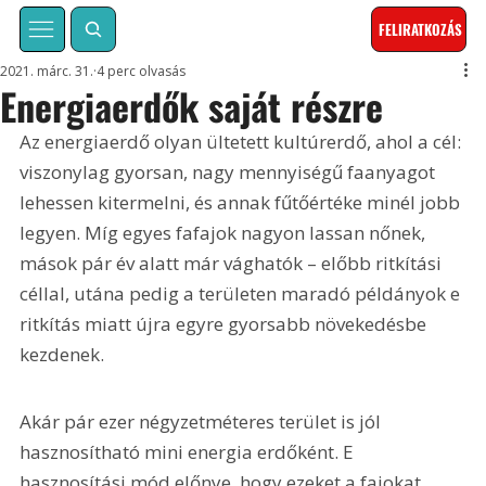
FELIRATKOZÁS
2021. márc. 31.
4 perc olvasás
Energiaerdők saját részre
Az energiaerdő olyan ültetett kultúrerdő, ahol a cél: 
viszonylag gyorsan, nagy mennyiségű faanyagot 
lehessen kitermelni, és annak fűtőértéke minél jobb 
legyen. Míg egyes fafajok nagyon lassan nőnek, 
mások pár év alatt már vághatók – előbb ritkítási 
céllal, utána pedig a területen maradó példányok e 
ritkítás miatt újra egyre gyorsabb növekedésbe 
kezdenek.
Akár pár ezer négyzetméteres terület is jól 
hasznosítható mini energia erdőként. E 
hasznosítási mód előnye, hogy ezeket a fajokat 