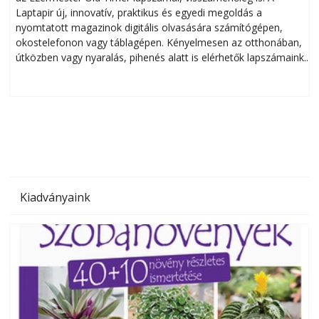
Laptapir új, innovatív, praktikus és egyedi megoldás a
L
nyomtatott magazinok digitális olvasására számítógépen,
okostelefonon vagy táblagépen. Kényelmesen az otthonában,
útközben vagy nyaralás, pihenés alatt is elérhetők lapszámaink.
ú
Bárhol, bármikor, akár külföldön élve vagy dolgozva is
B
olvashatók az Ezermester lapszámai. A Laptapir kényelmes
megoldás, mert: – t
Kiadványaink