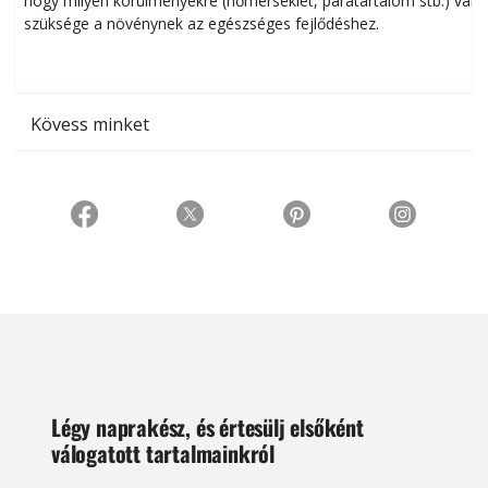
hogy milyen körülményekre (hőmérséklet, páratartalom stb.) van
szüksége a növénynek az egészséges fejlődéshez.
t
Kövess minket
Légy naprakész, és értesülj elsőként
válogatott tartalmainkról