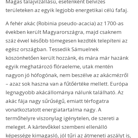
Magas talajvízállású, esetenként belvizes 
területeken az egyik legjobb energetikai célú fafaj.
A fehér akác (Robinia pseudo-acacia) az 1700-as 
években került Magyarországra, majd csaknem 
száz évvel később tömegesen kezdték telepíteni az 
egész országban. Tessedik Sámuelnek 
köszönhetően került hozzánk, és mára már hazánk 
egyik meghatározó flóraeleme, utak mentén 
nagyon jó hófogónak, nem beszélve az akácmézről 
– azaz sok haszna van a fűtőértéke mellett. Európa 
legnagyobb akácállománya nálunk található. Az 
akác fája nagy sűrűségű, emiatt térfogatra 
vonatkoztatott energiatartalma nagy. A 
termőhelyre viszonylag igénytelen, de szereti a 
meleget. A kártevőkkel szembeni ellenálló 
képessége kimagasló, jól tűri az átmeneti aszályt is, 