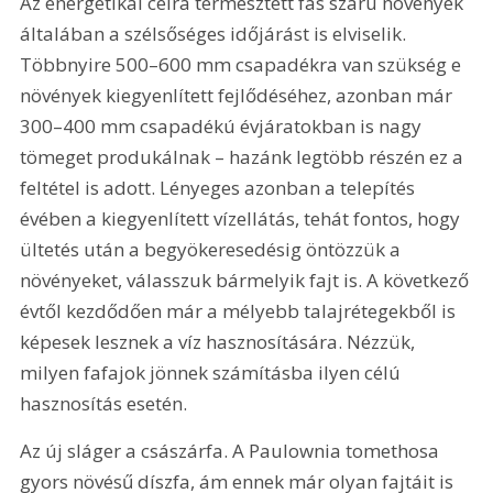
Az energetikai célra termesztett fás szárú növények 
általában a szélsőséges időjárást is elviselik. 
Többnyire 500–600 mm csapadékra van szükség e 
növények kiegyenlített fejlődéséhez, azonban már 
300–400 mm csapadékú évjáratokban is nagy 
tömeget produkálnak – hazánk legtöbb részén ez a 
feltétel is adott. Lényeges azonban a telepítés 
évében a kiegyenlített vízellátás, tehát fontos, hogy 
ültetés után a begyökeresedésig öntözzük a 
növényeket, válasszuk bármelyik fajt is. A következő 
évtől kezdődően már a mélyebb talajrétegekből is 
képesek lesznek a víz hasznosítására. Nézzük, 
milyen fafajok jönnek számításba ilyen célú 
hasznosítás esetén.
Az új sláger a császárfa. A Paulownia tomethosa 
gyors növésű díszfa, ám ennek már olyan fajtáit is 