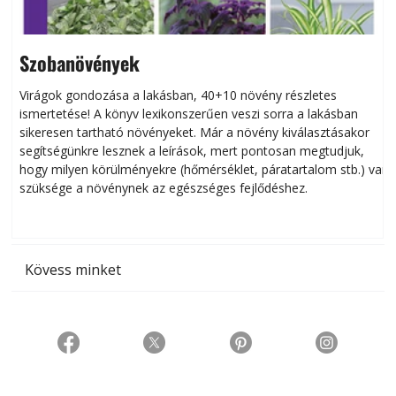
Szobanövények
Virágok gondozása a lakásban, 40+10 növény részletes
ismertetése! A könyv lexikonszerűen veszi sorra a lakásban
s
sikeresen tart­ha­tó növényeket. Már a növény kiválasztásakor
h
segítségünkre lesznek a leírások, mert pontosan megtudjuk,
k
hogy milyen körülményekre (hőmérséklet, páratartalom stb.) van
szüksége a növénynek az egészséges fejlődéshez.
t
Kövess minket