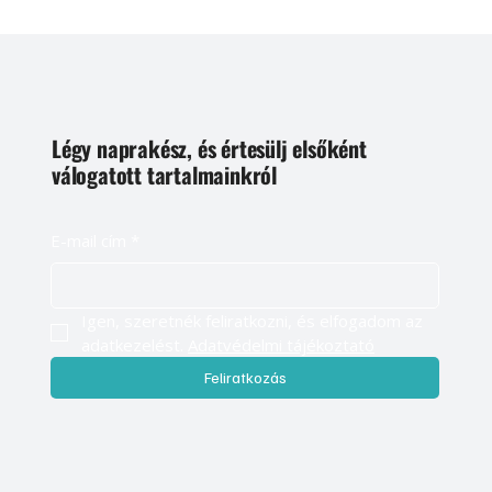
Légy naprakész, és értesülj elsőként
válogatott tartalmainkról
E-mail cím
*
Igen, szeretnék feliratkozni, és elfogadom az 
adatkezelést. 
Adatvédelmi tájékoztató
Feliratkozás