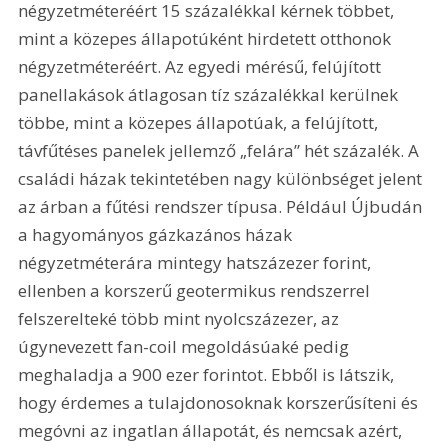
négyzetméteréért 15 százalékkal kérnek többet, 
mint a közepes állapotúként hirdetett otthonok 
négyzetméteréért. Az egyedi mérésű, felújított 
panellakások átlagosan tíz százalékkal kerülnek 
többe, mint a közepes állapotúak, a felújított, 
távfűtéses panelek jellemző „felára” hét százalék. A 
családi házak tekintetében nagy különbséget jelent 
az árban a fűtési rendszer típusa. Például Újbudán 
a hagyományos gázkazános házak 
négyzetméterára mintegy hatszázezer forint, 
ellenben a korszerű geotermikus rendszerrel 
felszerelteké több mint nyolcszázezer, az 
úgynevezett fan-coil megoldásúaké pedig 
meghaladja a 900 ezer forintot. Ebből is látszik, 
hogy érdemes a tulajdonosoknak korszerűsíteni és 
megóvni az ingatlan állapotát, és nemcsak azért, 