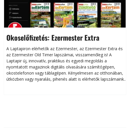
Okoselőfizetés: Ezermester Extra
A Laptapiron elérhetők az Ezermester, az Ezermester Extra és
az Ezermester Old Timer lapszámai, visszamenőleg is! A
Laptapir új, innovatív, praktikus és egyedi megoldás a
L
nyomtatott magazinok digitális olvasására számítógépen,
okostelefonon vagy táblagépen. Kényelmesen az otthonában,
útközben vagy nyaralás, pihenés alatt is elérhetők lapszámaink.
ú
Bárhol, bármikor, akár külföldön élve vagy dolgozva is
B
olvashatók az Ezermester lapszámai. A Laptapir kényelmes
megoldás, mert: – t