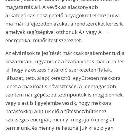
magatartás áll. A vevők az alacsonyabb 
árkategóriás hőszigetelő anyagokról elmozdulva 
ma már kifejezetten azokat a rendszereket keresik, 
amelyek segítségével otthonuk A+ vagy A++ 
energetikai minősítést szerezhet. 
Az elvárások teljesítését már csak szakember tudja 
kiszámítani, ugyanis ez a szabályozás már arra tér 
ki, hogy az összes határoló szerkezeten (falak, 
lábazat, tető, alap) keresztül együttesen mekkora 
lehet a maximális hőveszteség. A legmagasabb 
szinten már gépészeti szempontok is megjelennek, 
vagyis azt is figyelembe veszik, hogy mekkora 
hatásfokkal állítjuk elő a fűtéshez/hűtéshez 
szükséges energiát, mennyi megújuló energiát 
termelünk, és mennyire használjuk ki az olyan 