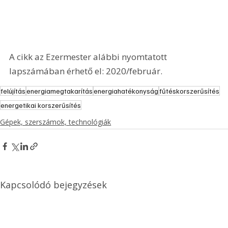
A cikk az Ezermester alábbi nyomtatott 
lapszámában érhető el: 2020/február.
felújítás
energiamegtakarítás
energiahatékonyság
fűtéskorszerűsítés
energetikai korszerűsítés
Gépek, szerszámok, technológiák
Kapcsolódó bejegyzések