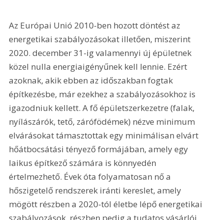
Az Európai Unió 2010-ben hozott döntést az 
energetikai szabályozásokat illetően, miszerint 
2020. december 31-ig valamennyi új épületnek 
közel nulla energiaigényűnek kell lennie. Ezért 
azoknak, akik ebben az időszakban fogtak 
építkezésbe, már ezekhez a szabályozásokhoz is 
igazodniuk kellett. A fő épületszerkezetre (falak, 
nyílászárók, tető, zárófödémek) nézve minimum 
elvárásokat támasztottak egy minimálisan elvárt 
hőátbocsátási tényező formájában, amely egy 
laikus építkező számára is könnyedén 
értelmezhető. Évek óta folyamatosan nő a 
hőszigetelő rendszerek iránti kereslet, amely 
mögött részben a 2020-tól életbe lépő energetikai 
szabályozások, részben pedig a tudatos vásárlói 