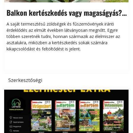
Balkon kertészkedés vagy magaságyás?
Helytakarékos kertészkedés
A saját termesztésű zöldségek és fűszernövények iránti
érdeklődés az elmúlt években látványosan megnőtt. Egyre
többen szeretnék tudni, honnan származik az élelmiszer az
l
asztalukra, miközben a kertészkedés sokak számára
kikapcsolódást és feltöltődést is jelent.
é
d
Szerkesztőségi