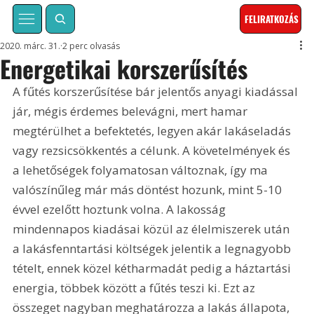
FELIRATKOZÁS
2020. márc. 31.
2 perc olvasás
Energetikai korszerűsítés
A fűtés korszerűsítése bár jelentős anyagi kiadással 
jár, mégis érdemes belevágni, mert hamar 
megtérülhet a befektetés, legyen akár lakáseladás 
vagy rezsicsökkentés a célunk. A követelmények és 
a lehetőségek folyamatosan változnak, így ma 
valószínűleg már más döntést hozunk, mint 5-10 
évvel ezelőtt hoztunk volna. A lakosság 
mindennapos kiadásai közül az élelmiszerek után 
a lakásfenntartási költségek jelentik a legnagyobb 
tételt, ennek közel kétharmadát pedig a háztartási 
energia, többek között a fűtés teszi ki. Ezt az 
összeget nagyban meghatározza a lakás állapota, 