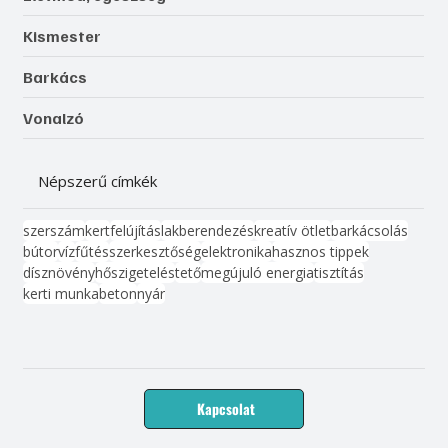
Kismester
Barkács
Vonalzó
Népszerű címkék
szerszám
kert
felújítás
lakberendezés
kreatív ötlet
barkácsolás
bútor
víz
fűtés
szerkesztőség
elektronika
hasznos tippek
dísznövény
hőszigetelés
tető
megújuló energia
tisztítás
kerti munka
beton
nyár
Kapcsolat