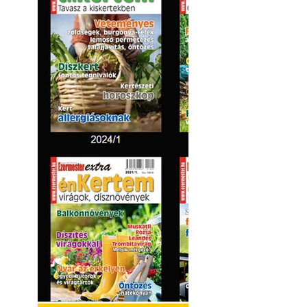
Kültéri hűtés: ho
a teraszt és a ker