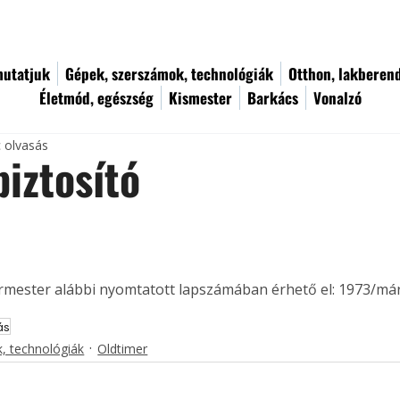
utatjuk
Gépek, szerszámok, technológiák
Otthon, lakberen
Életmód, egészség
Kismester
Barkács
Vonalzó
c olvasás
iztosító
ermester alábbi nyomtatott lapszámában érhető el: 1973/már
ás
, technológiák
Oldtimer