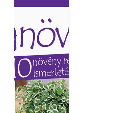
Ezermester lapszámai. A
Ezermester lapszámai
Laptapir kényelmes megoldás,
Laptapir kényelmes 
mert: – t
mert: – t