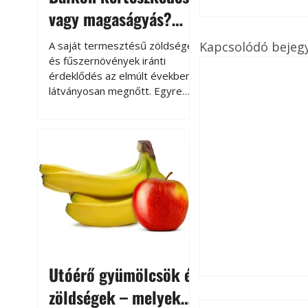
vagy magaságyás?
Helytakarékos
Kapcsolódó bejeg
A saját termesztésű zöldségek
kertészkedés
és fűszernövények iránti
érdeklődés az elmúlt években
látványosan megnőtt. Egyre
többen szeretnék tudni, honnan
származik az élelmiszer az
asztalukra, miközben a
kertészkedés sokak számára
kikapcsolódást és feltöltődést
is jelent.
Utóérő gyümölcsök és
zöldségek – melyek