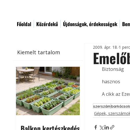
Főoldal
Közérdekű
Újdonságok, érdekességek
Bem
2009. ápr. 18.
1 per
Emelőb
Kiemelt tartalom
Biztonság
hasznos
A cikk az Ez
szerszám
barkácsol
Gépek, szerszámok
Balkon kertészkedés