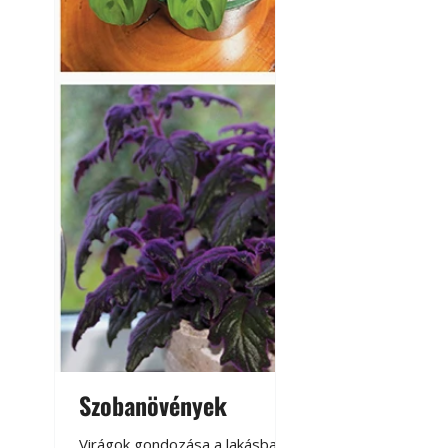
Szobanövények
Virágoskert: k
teraszon, laká
Virágok gondozása a lakásban,