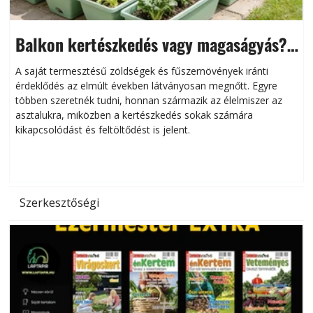
Balkon kertészkedés vagy magaságyás?
Helytakarékos kertészkedés
A saját termesztésű zöldségek és fűszernövények iránti
érdeklődés az elmúlt években látványosan megnőtt. Egyre
többen szeretnék tudni, honnan származik az élelmiszer az
l
asztalukra, miközben a kertészkedés sokak számára
kikapcsolódást és feltöltődést is jelent.
é
d
Szerkesztőségi