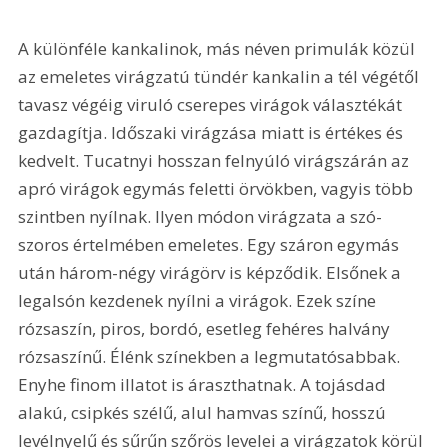
A különféle kankalinok, más néven primulák közül 
az emeletes virágzatú tündér kankalin a tél végétől 
tavasz végéig viruló cserepes virágok választékát 
gazdagítja. Időszaki virágzása miatt is értékes és 
kedvelt. Tucatnyi hosszan felnyúló virágszárán az 
apró virágok egymás feletti örvökben, vagyis több 
szintben nyílnak. Ilyen módon virágzata a szó-
szoros értelmében emeletes. Egy száron egymás 
után három-négy virágörv is képződik. Elsőnek a 
legalsón kezdenek nyílni a virágok. Ezek színe 
rózsaszín, piros, bordó, esetleg fehéres halvány 
rózsaszínű. Élénk színekben a legmutatósabbak. 
Enyhe finom illatot is áraszthatnak. A tojásdad 
alakú, csipkés szélű, alul hamvas színű, hosszú 
levélnyelű és sűrűn szőrös levelei a virágzatok körül 