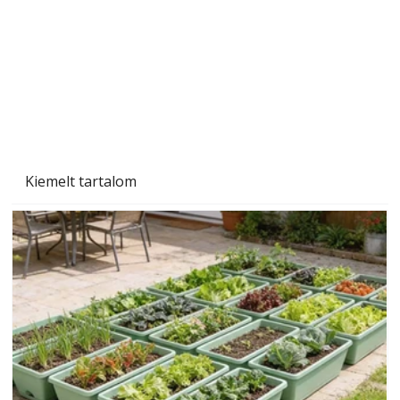
Szárazság a kertben – az aszály hatása a
növényekre és a védekezés lehetőségei
Kiemelt tartalom