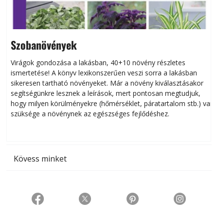
Szobanövények
Virágok gondozása a lakásban, 40+10 növény részletes
ismertetése! A könyv lexikonszerűen veszi sorra a lakásban
s
sikeresen tart­ha­tó növényeket. Már a növény kiválasztásakor
h
segítségünkre lesznek a leírások, mert pontosan megtudjuk,
k
hogy milyen körülményekre (hőmérséklet, páratartalom stb.) van
szüksége a növénynek az egészséges fejlődéshez.
t
Kövess minket