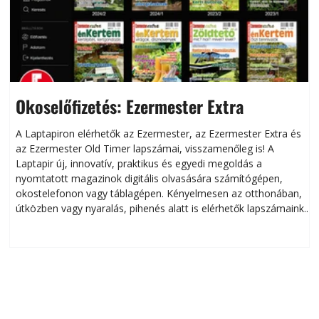
Okoselőfizetés: Ezermester Extra
A Laptapiron elérhetők az Ezermester, az Ezermester Extra és
az Ezermester Old Timer lapszámai, visszamenőleg is! A
Laptapir új, innovatív, praktikus és egyedi megoldás a
L
nyomtatott magazinok digitális olvasására számítógépen,
okostelefonon vagy táblagépen. Kényelmesen az otthonában,
útközben vagy nyaralás, pihenés alatt is elérhetők lapszámaink.
ú
Bárhol, bármikor, akár külföldön élve vagy dolgozva is
B
olvashatók az Ezermester lapszámai. A Laptapir kényelmes
megoldás, mert: – t