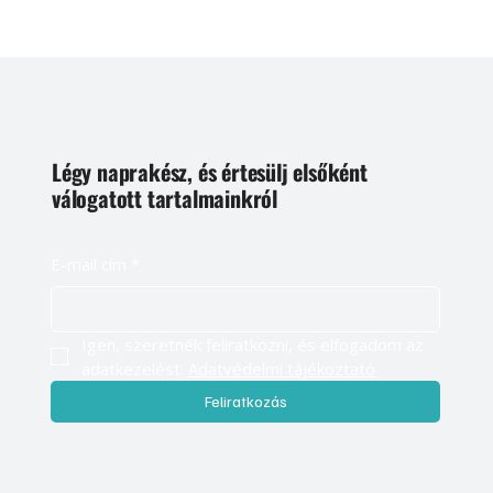
Légy naprakész, és értesülj elsőként
válogatott tartalmainkról
E-mail cím
*
Igen, szeretnék feliratkozni, és elfogadom az 
adatkezelést. 
Adatvédelmi tájékoztató
Feliratkozás