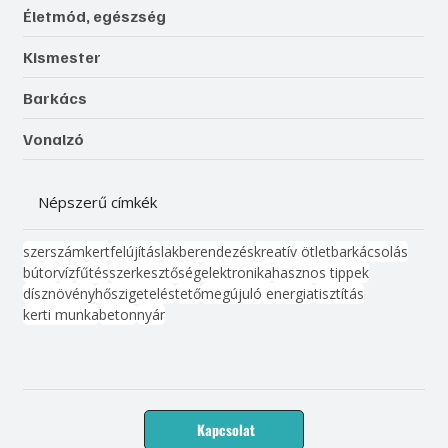
Életmód, egészség
Kismester
Barkács
Vonalzó
Népszerű címkék
szerszám
kert
felújítás
lakberendezés
kreatív ötlet
barkácsolás
bútor
víz
fűtés
szerkesztőség
elektronika
hasznos tippek
dísznövény
hőszigetelés
tető
megújuló energia
tisztítás
kerti munka
beton
nyár
Kapcsolat