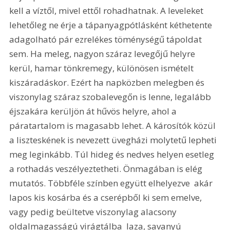
kell a víztől, mivel ettől rohadhatnak. A leveleket 
lehetőleg ne érje a tápanyagpótlásként kéthetente 
adagolható pár ezrelékes töménységű tápoldat 
sem. Ha meleg, nagyon száraz levegőjű helyre 
kerül, hamar tönkremegy, különösen ismételt 
kiszáradáskor. Ezért ha napközben melegben és 
viszonylag száraz szobalevegőn is lenne, legalább 
éjszakára kerüljön át hűvös helyre, ahol a 
páratartalom is magasabb lehet. A károsítók közül 
a liszteskének is nevezett üvegházi molytetű lepheti 
meg leginkább. Túl hideg és nedves helyen esetleg 
a rothadás veszélyeztetheti. Önmagában is elég 
mutatós. Többféle színben együtt elhelyezve  akár 
lapos kis kosárba és a cserépből ki sem emelve, 
vagy pedig beültetve viszonylag alacsony 
oldalmagasságú virágtálba  laza, savanyú 