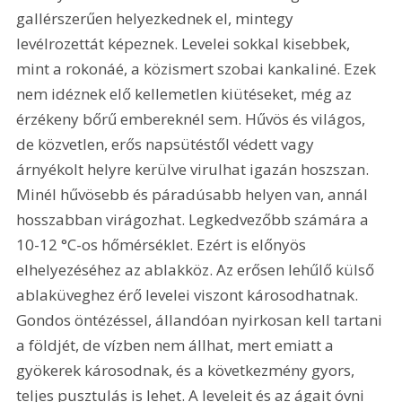
gallérszerűen helyezkednek el, mintegy 
levélrozettát képeznek. Levelei sokkal kisebbek, 
mint a rokonáé, a közismert szobai kankaliné. Ezek 
nem idéznek elő kellemetlen kiütéseket, még az 
érzékeny bőrű embereknél sem. Hűvös és világos, 
de közvetlen, erős napsütéstől védett vagy 
árnyékolt helyre kerülve virulhat igazán hoszszan. 
Minél hűvösebb és páradúsabb helyen van, annál 
hosszabban virágozhat. Legkedvezőbb számára a 
10-12 °C-os hőmérséklet. Ezért is előnyös 
elhelyezéséhez az ablakköz. Az erősen lehűlő külső 
ablaküveghez érő levelei viszont károsodhatnak. 
Gondos öntézéssel, állandóan nyirkosan kell tartani 
a földjét, de vízben nem állhat, mert emiatt a 
gyökerek károsodnak, és a következmény gyors, 
teljes pusztulás is lehet. A leveleit és az ágait óvni 