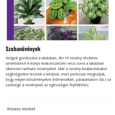
Szobanövények
Virágok gondozása a lakásban, 40+10 növény részletes
ismertetése! A könyv lexikonszerűen veszi sorra a lakásban
s
sikeresen tart­ha­tó növényeket. Már a növény kiválasztásakor
h
segítségünkre lesznek a leírások, mert pontosan megtudjuk,
k
hogy milyen körülményekre (hőmérséklet, páratartalom stb.) van
szüksége a növénynek az egészséges fejlődéshez.
t
Kövess minket