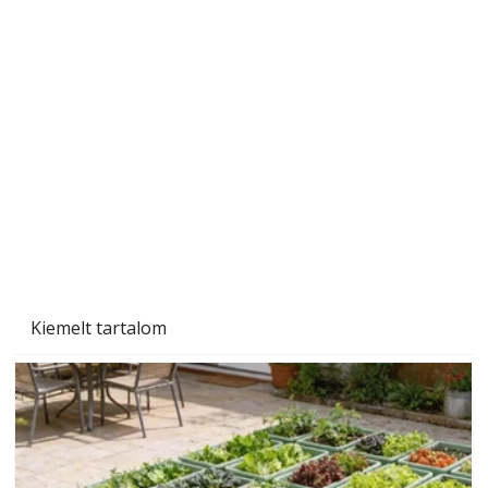
A varrógép és a varrás
Kiemelt tartalom