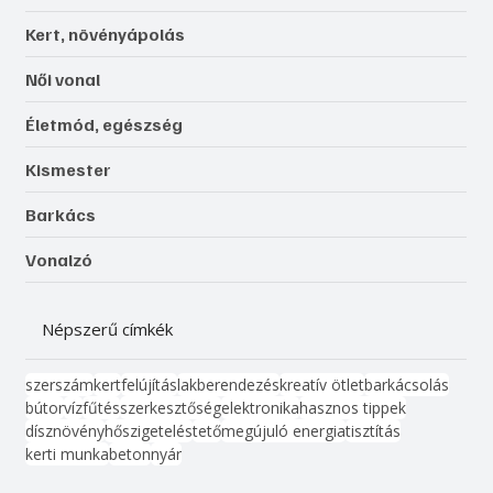
Kert, növényápolás
Női vonal
Életmód, egészség
Kismester
Barkács
Vonalzó
Népszerű címkék
szerszám
kert
felújítás
lakberendezés
kreatív ötlet
barkácsolás
bútor
víz
fűtés
szerkesztőség
elektronika
hasznos tippek
dísznövény
hőszigetelés
tető
megújuló energia
tisztítás
kerti munka
beton
nyár