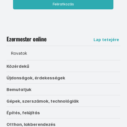
Feliratkozás
Ezermester online
Lap tetejére
Rovatok
Közérdekű
Újdonságok, érdekességek
Bemutatjuk
Gépek, szerszámok, technológiák
Építés, felújítás
Otthon, lakberendezés