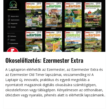
Okoselőfizetés: Ezermester Extra
A Laptapiron elérhetők az Ezermester, az Ezermester Extra és
az Ezermester Old Timer lapszámai, visszamenőleg is! A
Laptapir új, innovatív, praktikus és egyedi megoldás a
L
nyomtatott magazinok digitális olvasására számítógépen,
okostelefonon vagy táblagépen. Kényelmesen az otthonában,
útközben vagy nyaralás, pihenés alatt is elérhetők lapszámaink.
ú
Bárhol, bármikor, akár külföldön élve vagy dolgozva is
B
olvashatók az Ezermester lapszámai. A Laptapir kényelmes