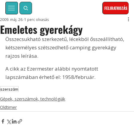
FELIRATKOZÁS
2009. máj. 26.
1 perc olvasás
Emeletes gyerekágy
Összecsukható szerkezetű, lécekból ősszeállítható, 
kétszemélyes szétszedhető camping gyerekágy 
rajzos leírása. 
A cikk az Ezermester alábbi nyomtatott 
lapszámában érhető el: 1958/február.
szerszám
Gépek, szerszámok, technológiák
Oldtimer