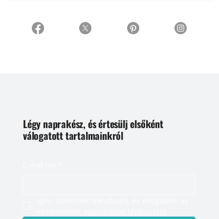
Légy naprakész, és értesülj elsőként
válogatott tartalmainkról
E-mail cím
*
Igen, szeretnék feliratkozni, és elfogadom az 
adatkezelést. 
Adatvédelmi tájékoztató