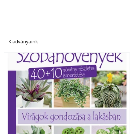
megoldás, mert: – t
Kiadványaink