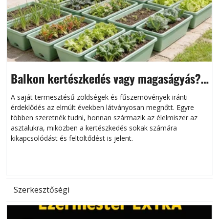
Balkon kertészkedés vagy magaságyás?
Helytakarékos kertészkedés
A saját termesztésű zöldségek és fűszernövények iránti
érdeklődés az elmúlt években látványosan megnőtt. Egyre
többen szeretnék tudni, honnan származik az élelmiszer az
l
asztalukra, miközben a kertészkedés sokak számára
kikapcsolódást és feltöltődést is jelent.
é
d
Szerkesztőségi