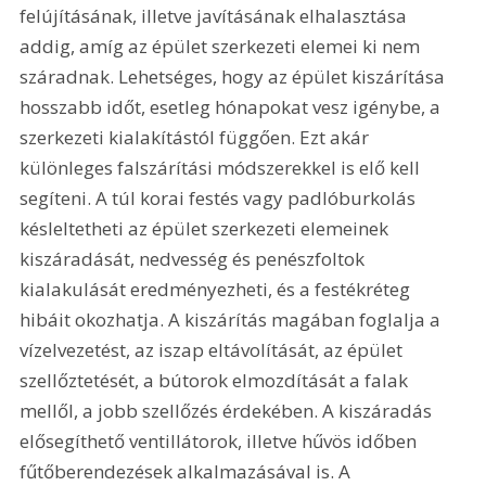
felújításának, illetve javításának elhalasztása 
addig, amíg az épület szerkezeti elemei ki nem 
száradnak. Lehetséges, hogy az épület kiszárítása 
hosszabb időt, esetleg hónapokat vesz igénybe, a 
szerkezeti kialakítástól függően. Ezt akár 
különleges falszárítási módszerekkel is elő kell 
segíteni. A túl korai festés vagy padlóburkolás 
késleltetheti az épület szerkezeti elemeinek 
kiszáradását, nedvesség és penészfoltok 
kialakulását eredményezheti, és a festékréteg 
hibáit okozhatja. A kiszárítás magában foglalja a 
vízelvezetést, az iszap eltávolítását, az épület 
szellőztetését, a bútorok elmozdítását a falak 
mellől, a jobb szellőzés érdekében. A kiszáradás 
elősegíthető ventillátorok, illetve hűvös időben 
fűtőberendezések alkalmazásával is. A 