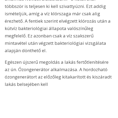
többször is teljesen ki kell szivattyúzni. Ezt addig 
ismételjük, amíg a víz klórszaga már csak alig 
érezhető. A fentiek szerint elvégzett klórozás után a 
kútvíz bakteriológiai állapota valószínűleg 
megfelelő. Ez azonban csak a víz szakszerű 
mintavétel után végzett bakteriológiai vizsgálata 
alapján dönthető el.
Egészen újszerű megoldás a lakás fertőtlenítésére 
az ún. Ózongenerátor alkalmazása. A hordozható 
ózongenerátort az előzőleg kitakarított és kiszáradt 
lakás belsejében kell 