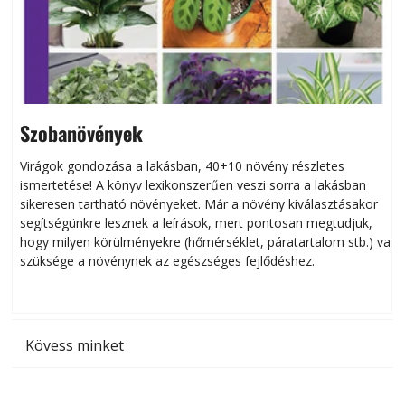
Szobanövények
Virágok gondozása a lakásban, 40+10 növény részletes
ismertetése! A könyv lexikonszerűen veszi sorra a lakásban
s
sikeresen tart­ha­tó növényeket. Már a növény kiválasztásakor
h
segítségünkre lesznek a leírások, mert pontosan megtudjuk,
k
hogy milyen körülményekre (hőmérséklet, páratartalom stb.) van
szüksége a növénynek az egészséges fejlődéshez.
t
Kövess minket