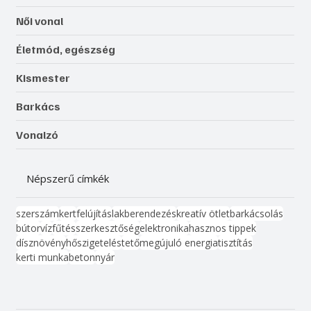
Női vonal
Életmód, egészség
Kismester
Barkács
Vonalzó
Népszerű címkék
szerszám
kert
felújítás
lakberendezés
kreatív ötlet
barkácsolás
bútor
víz
fűtés
szerkesztőség
elektronika
hasznos tippek
dísznövény
hőszigetelés
tető
megújuló energia
tisztítás
kerti munka
beton
nyár