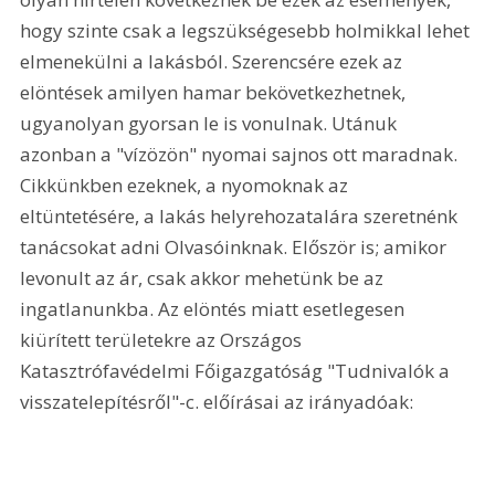
hogy szinte csak a legszükségesebb holmikkal lehet 
elmenekülni a lakásból. Szerencsére ezek az 
elöntések amilyen hamar bekövetkezhetnek, 
ugyanolyan gyorsan le is vonulnak. Utánuk 
azonban a "vízözön" nyomai sajnos ott maradnak. 
Cikkünkben ezeknek, a nyomoknak az 
eltüntetésére, a lakás helyrehozatalára szeretnénk 
tanácsokat adni Olvasóinknak. Először is; amikor 
levonult az ár, csak akkor mehetünk be az 
ingatlanunkba. Az elöntés miatt esetlegesen 
kiürített területekre az Országos 
Katasztrófavédelmi Főigazgatóság "Tudnivalók a 
visszatelepítésről"-c. előírásai az irányadóak: 