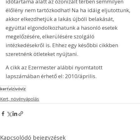
időtartama alatt az ózonizált térben semmilyen 
élőlény nem tartózkodhat! Na ha idáig eljutottunk, 
akkor elkezdhetjük a lakás újbóli belakását, 
egyúttal elgondolkozhatunk a hasonló esetek 
megelőzésére, elkerülésére szolgáló 
intézkedésekről is. Ehhez egy későbbi cikkben 
szeretnénk ötleteket nyújtani.
A cikk az Ezermester alábbi nyomtatott 
lapszámában érhető el: 2010/április.
kert
víz
ivóvíz
Kert, növényápolás
Kapcsolódó bejegyzések