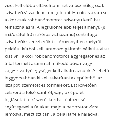
vizet kell előbb eltávolítani. Ezt valószínűleg csak 
szivattyúzással lehet megoldani. Ha nincs áram se, 
akkor csak robbanómotoros szivattyú kerülhet 
felhasználásra. A legkülönfélébb teljesítményű (8 
m3/órától-50 m3/órás vízhozamú) centrifugál 
szivattyúk szerezhetők be. Amennyiben mélyről, 
például kútból kell, áramszolgáltatás nélkül a vizet 
kiszívni, akkor robbanómotoros aggregátor és az 
által termelt árammal működő búvár vagy 
zagyszivattyú egységet kell alkalmaznunk. A lehető 
leggyorsabban ki kell takarítani az épületből az 
iszapot, szemetet és törmeléket. Ezt követően, 
célszerű a felső szintről, vagy az épület 
legtávolabbi részétől kezdve, öntözőcső 
segítségével a falakat, majd a padozatot vízzel 
lemosva, megtisztítani, a bejárat felé haladva. 