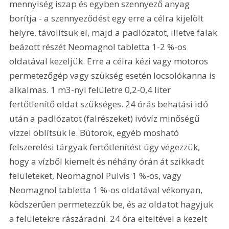
mennyiség iszap és egyben szennyező anyag 
borítja - a szennyeződést egy erre a célra kijelölt 
helyre, távolítsuk el, majd a padlózatot, illetve falak 
beázott részét Neomagnol tabletta 1-2 %-os 
oldatával kezeljük. Erre a célra kézi vagy motoros 
permetezőgép vagy szükség esetén locsolókanna is 
alkalmas. 1 m3-nyi felületre 0,2-0,4 liter 
fertőtlenítő oldat szükséges. 24 órás behatási idő 
után a padlózatot (falrészeket) ivóvíz minőségű 
vízzel öblítsük le. Bútorok, egyéb mosható 
felszerelési tárgyak fertőtlenítést úgy végezzük, 
hogy a vízből kiemelt és néhány órán át szikkadt 
felületeket, Neomagnol Pulvis 1 %-os, vagy 
Neomagnol tabletta 1 %-os oldatával vékonyan, 
ködszerűen permetezzük be, és az oldatot hagyjuk 
a felületekre rászáradni. 24 óra elteltével a kezelt 