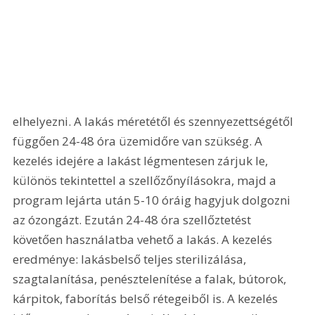
elhelyezni. A lakás méretétől és szennyezettségétől 
függően 24-48 óra üzemidőre van szükség. A 
kezelés idejére a lakást légmentesen zárjuk le, 
különös tekintettel a szellőzőnyílásokra, majd a 
program lejárta után 5-10 óráig hagyjuk dolgozni 
az ózongázt. Ezután 24-48 óra szellőztetést 
követően használatba vehető a lakás. A kezelés 
eredménye: lakásbelső teljes sterilizálása, 
szagtalanítása, penésztelenítése a falak, bútorok, 
kárpitok, faborítás belső rétegeiből is. A kezelés 