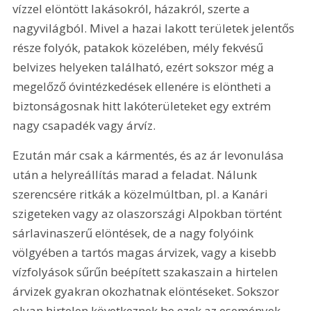
vízzel elöntött lakásokról, házakról, szerte a 
nagyvilágból. Mivel a hazai lakott területek jelentős 
része folyók, patakok közelében, mély fekvésű 
belvizes helyeken található, ezért sokszor még a 
megelőző óvintézkedések ellenére is elöntheti a 
biztonságosnak hitt lakóterületeket egy extrém 
nagy csapadék vagy árvíz.
Ezután már csak a kármentés, és az ár levonulása 
után a helyreállítás marad a feladat. Nálunk 
szerencsére ritkák a közelmúltban, pl. a Kanári 
szigeteken vagy az olaszországi Alpokban történt 
sárlavinaszerű elöntések, de a nagy folyóink 
völgyében a tartós magas árvizek, vagy a kisebb 
vízfolyások sűrűn beépített szakaszain a hirtelen 
árvizek gyakran okozhatnak elöntéseket. Sokszor 
olyan hirtelen következnek be ezek az események, 