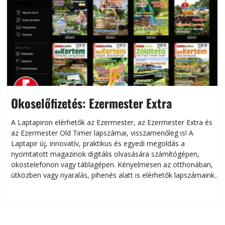
Okoselőfizetés: Ezermester Extra
A Laptapiron elérhetők az Ezermester, az Ezermester Extra és
az Ezermester Old Timer lapszámai, visszamenőleg is! A
Laptapir új, innovatív, praktikus és egyedi megoldás a
L
nyomtatott magazinok digitális olvasására számítógépen,
okostelefonon vagy táblagépen. Kényelmesen az otthonában,
útközben vagy nyaralás, pihenés alatt is elérhetők lapszámaink.
ú
Bárhol, bármikor, akár külföldön élve vagy dolgozva is
B
olvashatók az Ezermester lapszámai. A Laptapir kényelmes
megoldás, mert: – t