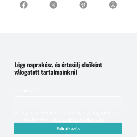
Légy naprakész, és értesülj elsőként
válogatott tartalmainkról
E-mail cím
*
Igen, szeretnék feliratkozni, és elfogadom az 
adatkezelést. 
Adatvédelmi tájékoztató
Feliratkozás