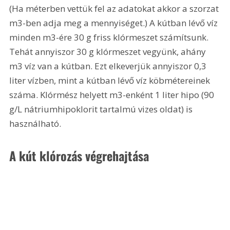
(Ha méterben vettük fel az adatokat akkor a szorzat 
m3-ben adja meg a mennyiséget.) A kútban lévő víz 
minden m3-ére 30 g friss klórmeszet számítsunk. 
Tehát annyiszor 30 g klórmeszet vegyünk, ahány 
m3 víz van a kútban. Ezt elkeverjük annyiszor 0,3 
liter vízben, mint a kútban lévő víz köbmétereinek 
száma. Klórmész helyett m3-enként 1 liter hipo (90 
g/L nátriumhipoklorit tartalmú vizes oldat) is 
használható.
A kút klórozás végrehajtása