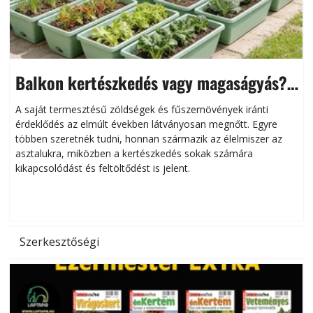
Balkon kertészkedés vagy magaságyás?
Helytakarékos kertészkedés
A saját termesztésű zöldségek és fűszernövények iránti
érdeklődés az elmúlt években látványosan megnőtt. Egyre
többen szeretnék tudni, honnan származik az élelmiszer az
l
asztalukra, miközben a kertészkedés sokak számára
kikapcsolódást és feltöltődést is jelent.
é
d
Szerkesztőségi