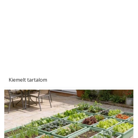
Szárazság a kertben – az aszály hatása a
növényekre és a védekezés lehetőségei
Kiemelt tartalom