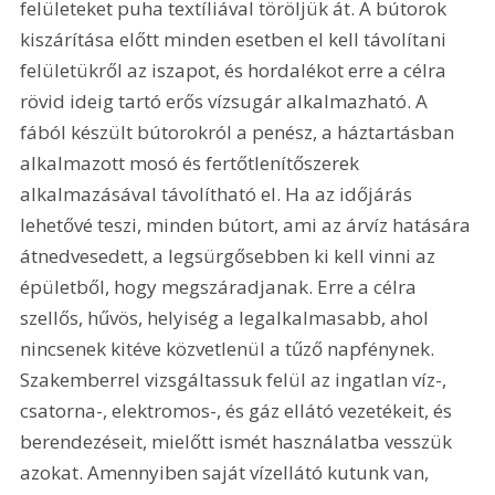
felületeket puha textíliával töröljük át. A bútorok 
kiszárítása előtt minden esetben el kell távolítani 
felületükről az iszapot, és hordalékot erre a célra 
rövid ideig tartó erős vízsugár alkalmazható. A 
fából készült bútorokról a penész, a háztartásban 
alkalmazott mosó és fertőtlenítőszerek 
alkalmazásával távolítható el. Ha az időjárás 
lehetővé teszi, minden bútort, ami az árvíz hatására 
átnedvesedett, a legsürgősebben ki kell vinni az 
épületből, hogy megszáradjanak. Erre a célra 
szellős, hűvös, helyiség a legalkalmasabb, ahol 
nincsenek kitéve közvetlenül a tűző napfénynek. 
Szakemberrel vizsgáltassuk felül az ingatlan víz-, 
csatorna-, elektromos-, és gáz ellátó vezetékeit, és 
berendezéseit, mielőtt ismét használatba vesszük 
azokat. Amennyiben saját vízellátó kutunk van, 