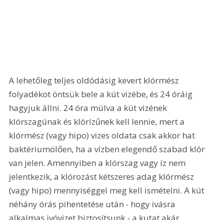
A lehetőleg teljes oldódásig kevert klórmész 
folyadékot öntsük bele a kút vizébe, és 24 óráig 
hagyjuk állni. 24 óra múlva a kút vizének 
klórszagúnak és klórízűnek kell lennie, mert a 
klórmész (vagy hipo) vizes oldata csak akkor hat 
baktériumölően, ha a vízben elegendő szabad klór 
van jelen. Amennyiben a klórszag vagy íz nem 
jelentkezik, a klórozást kétszeres adag klórmész 
(vagy hipo) mennyiséggel meg kell ismételni. A kút 
néhány órás pihentetése után - hogy ivásra 
alkalmas ivóvizet biztosítsunk - a kutat akár 