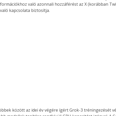
formációkhoz való azonnali hozzáférést az X (korábban Twit
aló kapcsolata biztosítja.
öbbek között az idei év végére ígért Grok-3 tréningezését vég