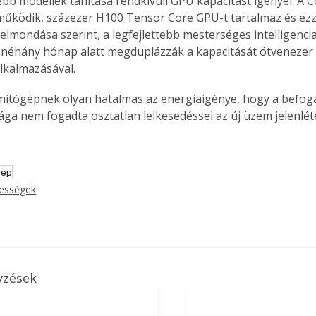
ebb modellek tanítása rendkívüli GPU kapacitást igényel. A C
működik, százezer H100 Tensor Core GPU-t tartalmaz és ezze
 elmondása szerint, a legfejlettebb mesterséges intelligenci
e néhány hónap alatt megduplázzák a kapacitását ötvenezer
lkalmazásával.
mítógépnek olyan hatalmas az energiaigénye, hogy a befo
ága nem fogadta osztatlan lelkesedéssel az új üzem jelenlét
gép
kességek
yzések