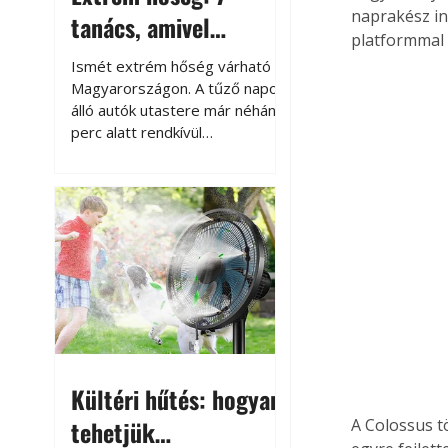
naprakész in
tanács, amivel
platformmal v
megóvhatjuk
Ismét extrém hőség várható
autónkat a nyári
Magyarországon. A tűző napon
álló autók utastere már néhány
károktól
perc alatt rendkívül
felmelegszik, és rövid időn belül
akár a 60-70 °C-ot is
megközelítheti. Ez nemcsak a
beszállást teszi kellemetlenné,
hanem az autó állapotára és a
benne hagyott tárgyakra is
káros hatással lehet. Néhány
egyszerű óvintézkedéssel
azonban jelentősen
csökkenthetjük a hőség káros
hatásait.
Kültéri hűtés: hogyan
tehetjük
A Colossus t