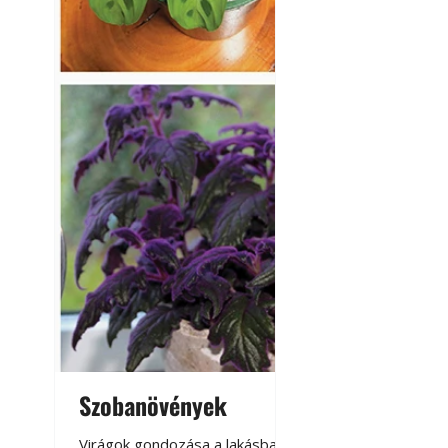
Szobanövények
Virágoskert: k
teraszon, laká
Virágok gondozása a lakásban,