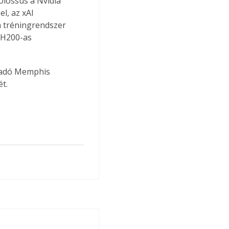
olossus a Nvidia 
l, az xAI 
a tréningrendszer 
 H200-as 
gadó Memphis 
ét.