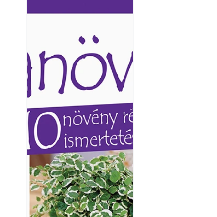
Ezermester lapszámai. A
Ezermester lapszámai
Laptapir kényelmes megoldás,
Laptapir kényelmes 
mert: – t
mert: – t