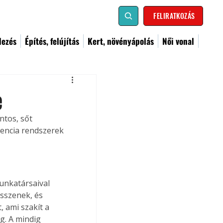
FELIRATKOZÁS
dezés
Építés, felújítás
Kert, növényápolás
Női vonal
e
ntos, sőt 
gencia rendszerek 
unkatársaival 
sszenek, és 
 ami szakít a 
g. A mindig 