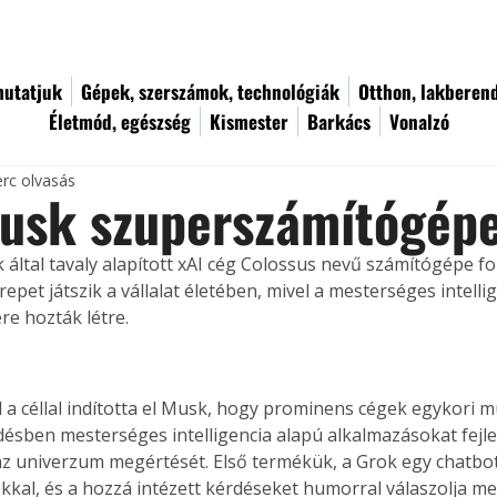
utatjuk
Gépek, szerszámok, technológiák
Otthon, lakberen
Életmód, egészség
Kismester
Barkács
Vonalzó
erc olvasás
Musk szuperszámítógép
 által tavaly alapított xAI cég Colossus nevű számítógépe fo
epet játszik a vállalat életében, mivel a mesterséges intelli
re hozták létre.
al a céllal indította el Musk, hogy prominens cégek egykori m
sben mesterséges intelligencia alapú alkalmazásokat fejle
az univerzum megértését. Első termékük, a Grok egy chatbot,
al, és a hozzá intézett kérdéseket humorral válaszolja me