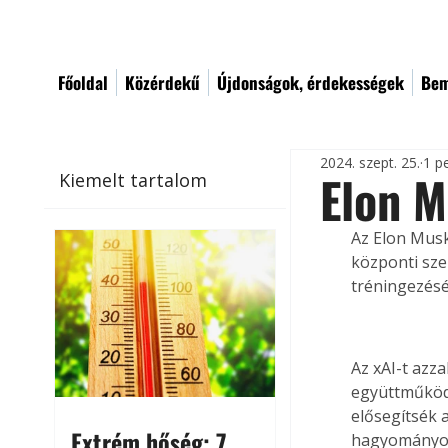
Főoldal
Közérdekű
Újdonságok, érdekességek
Bem
2024. szept. 25.
1 p
Elon 
Kiemelt tartalom
Az Elon Musk
központi szer
tréningezésé
Az xAI-t azz
együttműködé
elősegítsék 
Extrém hőség: 7
hagyományokk