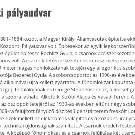
ti pályaudvar
1881–1884 között a Magyar Királyi Államvasutak építette ekle
 Központi Pályaudvar volt. Építésekor az egyik legkorszerűb
z épület építésze Rochlitz Gyula, a csarnok acélszerkezetén
ános volt. A csarnok tetőszerkezetének keresztmetszete me
3 méter magas homlokzatának tetején egy allegorikus szob
lkotója Bezerédi Gyula. A szoborcsoportot az 1990-es évekbe
ó alkalmával újra kellett gyártatni. A főhomlokzat kapuzata 
gőzgép feltalálójának és George Stephensonnak, a Rocket 
a szobra látható. Alkotóik: Stróbl Alajos és Vasadi Ferenc. 
n, az oszlopok tetejéről az 1930-as években eltűnt négy szob
008-ra felújított fényűző díszítésű pénztárterem freskóit Lo
e. Ezek mellett az elektromos világítás és a központi irányít
r technikai újdonságnak számított. A csarnok eredeti festés
zte. A középső főhomlokzat és a csarnok felújítása két ütem