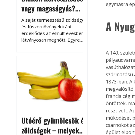
egymásra épü
vagy magaságyás?
Helytakarékos
A saját termesztésű zöldségek
A Nyug
kertészkedés
és fűszernövények iránti
érdeklődés az elmúlt években
látványosan megnőtt. Egyre
többen szeretnék tudni, honnan
A 140. szüle
származik az élelmiszer az
asztalukra, miközben a
pályaudvarna
kertészkedés sokak számára
vasúthálózat
kikapcsolódást és feltöltődést
származású A
is jelent.
1873-ban. A k
megvalósító E
francia cég 
öntötték, ma
részt vett. A
működését pe
Utóérő gyümölcsök és
csarnokot az
zöldségek – melyek
épület elbon