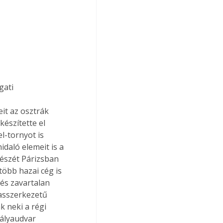
gati 
 
it az osztrák 
észítette el 
l-tornyot is 
daló elemeit is a 
részét Párizsban 
öbb hazai cég is 
dés zavartalan 
asszerkezetű 
k neki a régi 
pályaudvar 