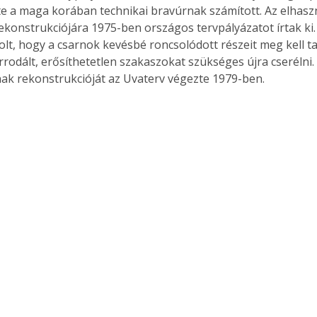
e a maga korában technikai bravúrnak számított. Az elhasz
ekonstrukciójára 1975-ben országos tervpályázatot írtak ki.
olt, hogy a csarnok kevésbé roncsolódott részeit meg kell tar
rrodált, erősíthetetlen szakaszokat szükséges újra cserélni.
k rekonstrukcióját az Uvaterv végezte 1979-ben.