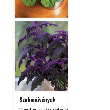
Szobanövények
Virágoskert: k
teraszon, laká
Virágok gondozása a lakásban,