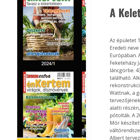
A Kele
Az épületet 
Eredeti neve
Európában. A
Feketeházy J
láncgörbe. 4
található. A
rekonstrukci
Wattnak, a 
tervezőjének 
alatti részé
pótolták. A 2
Mór készített
váltórendsze
Albert terve