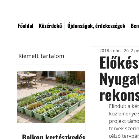
Főoldal
Közérdekű
Újdonságok, érdekességek
Bem
2018. márc. 26.
2 pe
Előkés
Kiemelt tartalom
Nyugat
rekons
Elindult a ké
közleménye s
projekt támo
tervek szerin
Balkon kertészkedés
célzó tervpá