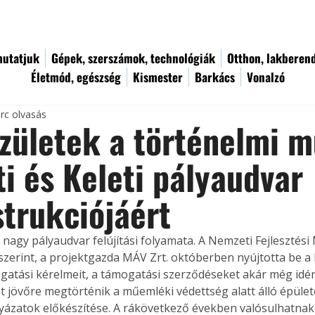
utatjuk
Gépek, szerszámok, technológiák
Otthon, lakberen
Életmód, egészség
Kismester
Barkács
Vonalzó
rc olvasás
zületek a történelmi m
i és Keleti pályaudvar
trukciójáért
t nagy pályaudvar felújítási folyamata. A Nemzeti Fejlesztési
zerint, a projektgazda MÁV Zrt. októberben nyújtotta be a 
gatási kérelmeit, a támogatási szerződéseket akár még idé
t jövőre megtörténik a műemléki védettség alatt álló épülete
lyázatok előkészítése. A rákövetkező években valósulhatnak