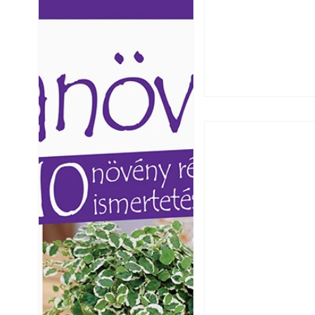
Ezermester lapszámai. A
Ezermester lapszámai
Laptapir kényelmes megoldás,
Laptapir kényelmes 
mert: – t
mert: – t
Széndioxid temető