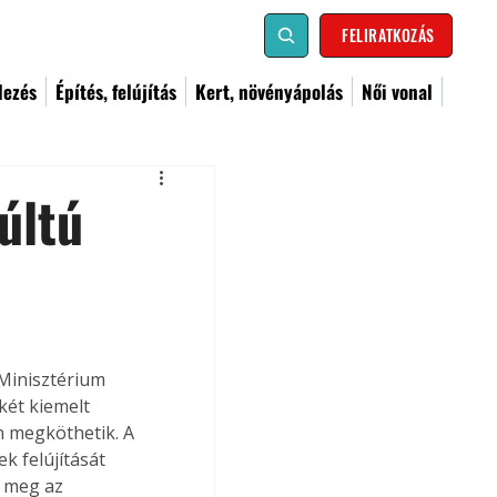
FELIRATKOZÁS
dezés
Építés, felújítás
Kert, növényápolás
Női vonal
últú
 Minisztérium 
két kiemelt 
n megköthetik. A 
k felújítását 
 meg az 