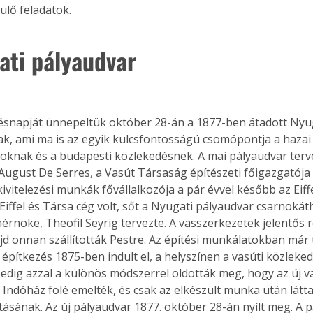
lő feladatok.
ati pályaudvar
tésnapját ünnepeltük október 28-án a 1877-ben átadott Nyu
k, ami ma is az egyik kulcsfontosságú csomópontja a hazai
oknak és a budapesti közlekedésnek. A mai pályaudvar terve
ugust De Serres, a Vasút Társaság építészeti főigazgatója k
ivitelezési munkák fővállalkozója a pár évvel később az Eiffe
iffel és Társa cég volt, sőt a Nyugati pályaudvar csarnokáthi
mérnöke, Theofil Seyrig tervezte. A vasszerkezetek jelentős 
jd onnan szállították Pestre. Az építési munkálatokban már t
z építkezés 1875-ben indult el, a helyszínen a vasúti közleke
dig azzal a különös módszerrel oldották meg, hogy az új v
 Indóház fölé emelték, és csak az elkészült munka után látta
tásának. Az új pályaudvar 1877. október 28-án nyílt meg. A 