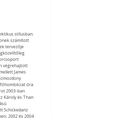
ktikus stílusban. 
bnek számított 
ek tervezője 
gközelítőleg 
orcsoport 
n végrehajtott 
mellett James 
gőzmozdony 
A főhomlokzat óra 
rot 2003-ban 
tz Károly és Than 
ású 
ét Schickedanz 
ben, 2002 és 2004 