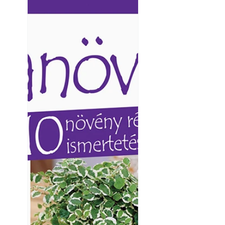
Ezermester lapszámai. A
Ezermester lapszámai
Laptapir kényelmes megoldás,
Laptapir kényelmes 
mert: – t
mert: – t