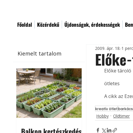
Főoldal
Közérdekű
Újdonságok, érdekességek
Bem
2009. ápr. 18.
1 per
Előke-
Kiemelt tartalom
Előke tároló
ötletes
A cikk az Ez
kreatív ötlet
barkács
Hobby
Oldtimer
Balkon kertészkedés