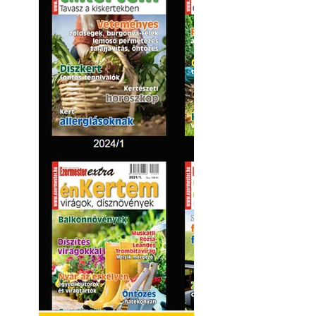
Hivatásos tervez
"alkotnak" anten