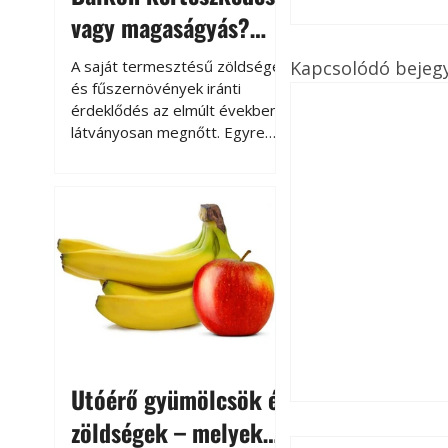
vagy magaságyás?
Helytakarékos
Kapcsolódó bejeg
A saját termesztésű zöldségek
kertészkedés
és fűszernövények iránti
érdeklődés az elmúlt években
látványosan megnőtt. Egyre
többen szeretnék tudni, honnan
származik az élelmiszer az
asztalukra, miközben a
kertészkedés sokak számára
kikapcsolódást és feltöltődést
is jelent.
Utóérő gyümölcsök és
zöldségek – melyek
Thermo-Őr