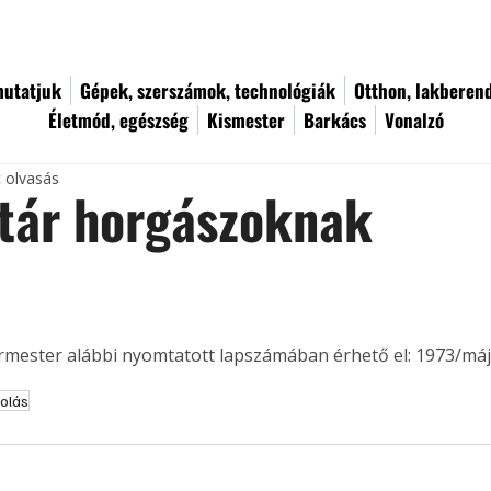
utatjuk
Gépek, szerszámok, technológiák
Otthon, lakberen
Életmód, egészség
Kismester
Barkács
Vonalzó
c olvasás
tár horgászoknak
ermester alábbi nyomtatott lapszámában érhető el: 1973/máj
olás