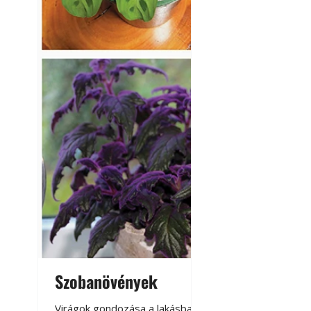
Szobanövények
Virágoskert: k
teraszon, laká
Virágok gondozása a lakásban,