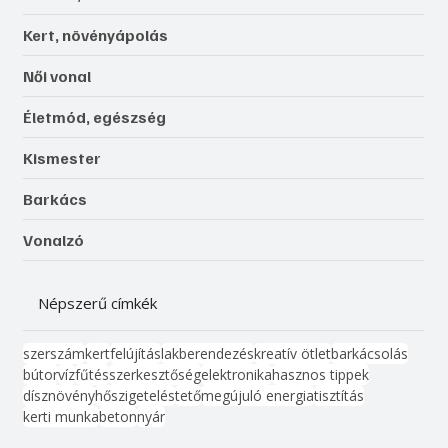
Kert, növényápolás
Női vonal
Életmód, egészség
Kismester
Barkács
Vonalzó
Népszerű címkék
szerszám
kert
felújítás
lakberendezés
kreatív ötlet
barkácsolás
bútor
víz
fűtés
szerkesztőség
elektronika
hasznos tippek
dísznövény
hőszigetelés
tető
megújuló energia
tisztítás
kerti munka
beton
nyár