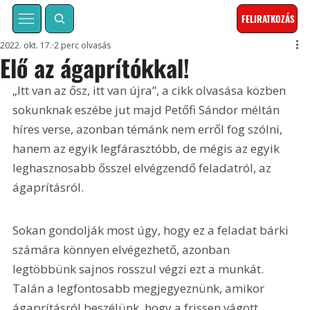
FELIRATKOZÁS
2022. okt. 17.
2 perc olvasás
Elő az ágaprítókkal!
„Itt van az ősz, itt van újra”, a cikk olvasása közben 
sokunknak eszébe jut majd Petőfi Sándor méltán 
híres verse, azonban témánk nem erről fog szólni, 
hanem az egyik legfárasztóbb, de mégis az egyik 
leghasznosabb ősszel elvégzendő feladatról, az 
ágaprításról.
Sokan gondolják most úgy, hogy ez a feladat bárki 
számára könnyen elvégezhető, azonban 
legtöbbünk sajnos rosszul végzi ezt a munkát. 
Talán a legfontosabb megjegyeznünk, amikor 
ágaprításról beszélünk, hogy a frissen vágott, 