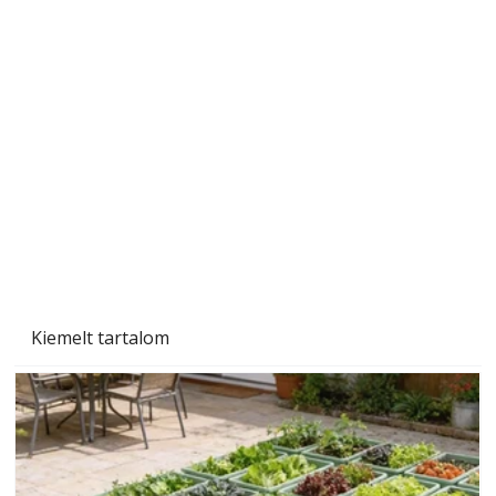
Szárazság a kertben – az aszály hatása a
növényekre és a védekezés lehetőségei
Kiemelt tartalom