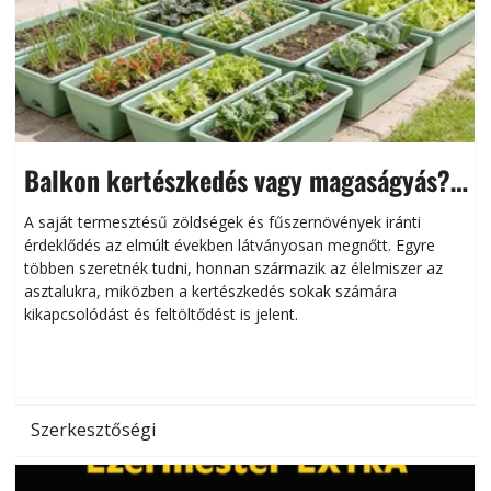
Balkon kertészkedés vagy magaságyás?
Helytakarékos kertészkedés
A saját termesztésű zöldségek és fűszernövények iránti
érdeklődés az elmúlt években látványosan megnőtt. Egyre
többen szeretnék tudni, honnan származik az élelmiszer az
l
asztalukra, miközben a kertészkedés sokak számára
kikapcsolódást és feltöltődést is jelent.
é
d
Szerkesztőségi