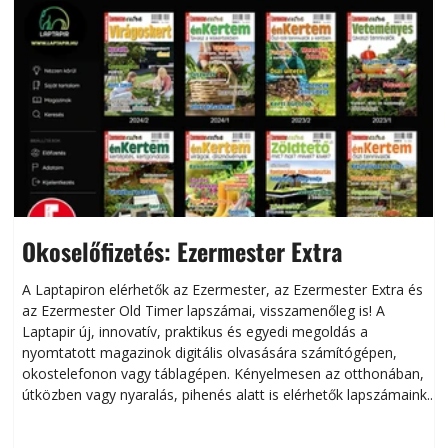
Okoselőfizetés: Ezermester Extra
A Laptapiron elérhetők az Ezermester, az Ezermester Extra és
az Ezermester Old Timer lapszámai, visszamenőleg is! A
Laptapir új, innovatív, praktikus és egyedi megoldás a
L
nyomtatott magazinok digitális olvasására számítógépen,
okostelefonon vagy táblagépen. Kényelmesen az otthonában,
útközben vagy nyaralás, pihenés alatt is elérhetők lapszámaink.
ú
Bárhol, bármikor, akár külföldön élve vagy dolgozva is
B
olvashatók az Ezermester lapszámai. A Laptapir kényelmes