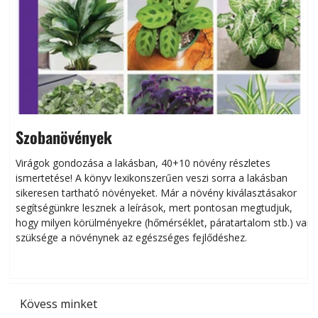
Szobanövények
Virágok gondozása a lakásban, 40+10 növény részletes
ismertetése! A könyv lexikonszerűen veszi sorra a lakásban
s
sikeresen tart­ha­tó növényeket. Már a növény kiválasztásakor
h
segítségünkre lesznek a leírások, mert pontosan megtudjuk,
k
hogy milyen körülményekre (hőmérséklet, páratartalom stb.) van
szüksége a növénynek az egészséges fejlődéshez.
t
Kövess minket