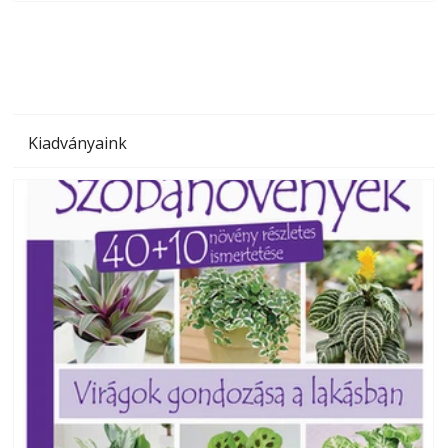
megoldás, mert: – t
Kiadványaink