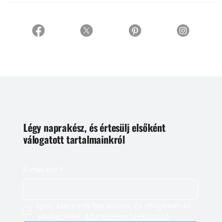
Légy naprakész, és értesülj elsőként
válogatott tartalmainkról
E-mail cím
*
Igen, szeretnék feliratkozni, és elfogadom az 
adatkezelést. 
Adatvédelmi tájékoztató