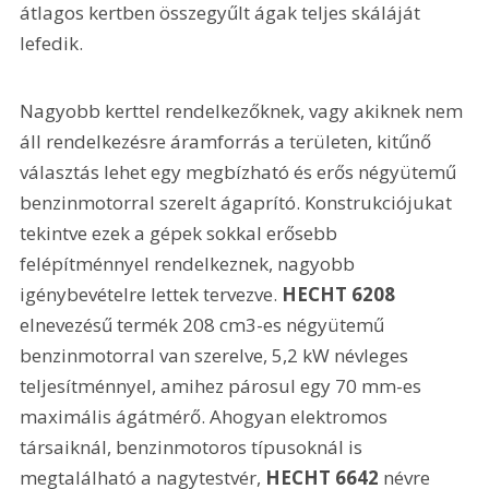
átlagos kertben összegyűlt ágak teljes skáláját 
lefedik.
Nagyobb kerttel rendelkezőknek, vagy akiknek nem 
áll rendelkezésre áramforrás a területen, kitűnő 
választás lehet egy megbízható és erős négyütemű 
benzinmotorral szerelt ágaprító. Konstrukciójukat 
tekintve ezek a gépek sokkal erősebb 
felépítménnyel rendelkeznek, nagyobb 
igénybevételre lettek tervezve. 
HECHT 6208
elnevezésű termék 208 cm3-es négyütemű 
benzinmotorral van szerelve, 5,2 kW névleges 
teljesítménnyel, amihez párosul egy 70 mm-es 
maximális ágátmérő. Ahogyan elektromos 
társaiknál, benzinmotoros típusoknál is 
megtalálható a nagytestvér, 
HECHT 6642
 névre 