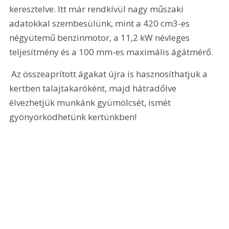
keresztelve. Itt már rendkívül nagy műszaki 
adatokkal szembesülünk, mint a 420 cm3-es 
négyütemű benzinmotor, a 11,2 kW névleges 
teljesítmény és a 100 mm-es maximális ágátmérő. 
 Az összeaprított ágakat újra is hasznosíthatjuk a 
kertben talajtakaróként, majd hátradőlve 
élvezhetjük munkánk gyümölcsét, ismét 
gyönyörködhetünk kertünkben!