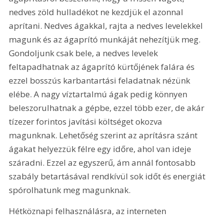
nedves zöld hulladékot ne kezdjük el azonnal 
aprítani. Nedves ágakkal, rajta a nedves levelekkel 
magunk és az ágaprító munkáját nehezítjük meg. 
Gondoljunk csak bele, a nedves levelek 
feltapadhatnak az ágaprító kürtőjének falára és 
ezzel bosszús karbantartási feladatnak nézünk 
elébe. A nagy víztartalmú ágak pedig könnyen 
beleszorulhatnak a gépbe, ezzel több ezer, de akár 
tízezer forintos javítási költséget okozva 
magunknak. Lehetőség szerint az aprításra szánt 
ágakat helyezzük félre egy időre, ahol van ideje 
száradni. Ezzel az egyszerű, ám annál fontosabb 
szabály betartásával rendkívül sok időt és energiát 
spórolhatunk meg magunknak.
Hétköznapi felhasználásra, az interneten 