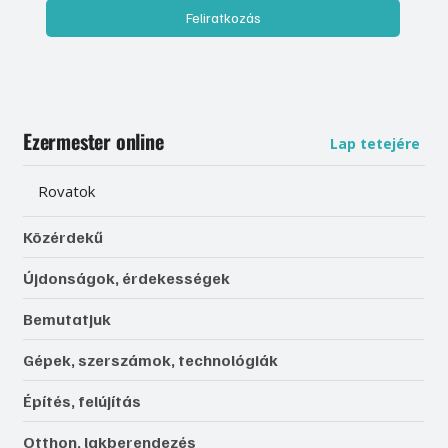
Feliratkozás
Ezermester online
Lap tetejére
Rovatok
Közérdekű
Újdonságok, érdekességek
Bemutatjuk
Gépek, szerszámok, technológiák
Építés, felújítás
Otthon, lakberendezés