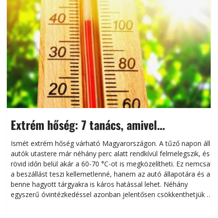
Extrém hőség: 7 tanács, amivel
megóvhatjuk autónkat a nyári károktól
Ismét extrém hőség várható Magyarországon. A tűző napon álló
autók utastere már néhány perc alatt rendkívül felmelegszik, és
rövid időn belül akár a 60-70 °C-ot is megközelítheti. Ez nemcsak
n
a beszállást teszi kellemetlenné, hanem az autó állapotára és a
benne hagyott tárgyakra is káros hatással lehet. Néhány
egyszerű óvintézkedéssel azonban jelentősen csökkenthetjük a
hőség káros hatásait.
l