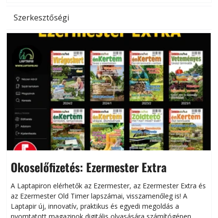
Szerkesztőségi
Okoselőfizetés: Ezermester Extra
A Laptapiron elérhetők az Ezermester, az Ezermester Extra és
az Ezermester Old Timer lapszámai, visszamenőleg is! A
Laptapir új, innovatív, praktikus és egyedi megoldás a
L
nyomtatott magazinok digitális olvasására számítógépen,