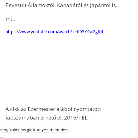
Egyesült Államoktól, Kanadától és Japántól is.
mti.
https://www.youtube.com/watch?v=005Y4w2gff4
A cikk az Ezermester alábbi nyomtatott 
lapszámában érhető el: 2016/TÉL.
megújuló energia
környezetvédelem