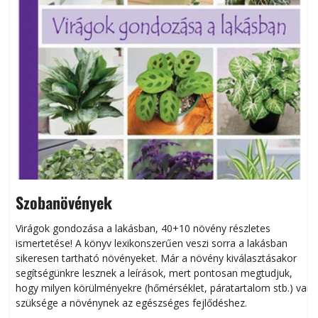
Szobanövények
Virágok gondozása a lakásban, 40+10 növény részletes
ismertetése! A könyv lexikonszerűen veszi sorra a lakásban
s
sikeresen tart­ha­tó növényeket. Már a növény kiválasztásakor
h
segítségünkre lesznek a leírások, mert pontosan megtudjuk,
k
hogy milyen körülményekre (hőmérséklet, páratartalom stb.) van
szüksége a növénynek az egészséges fejlődéshez.