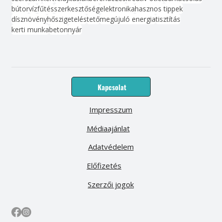
bútor
víz
fűtés
szerkesztőség
elektronika
hasznos tippek
dísznövény
hőszigetelés
tető
megújuló energia
tisztítás
kerti munka
beton
nyár
Kapcsolat
Impresszum
Médiaajánlat
Adatvédelem
Előfizetés
Szerzői jogok