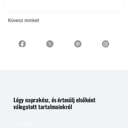
t
Kövess minket
Légy naprakész, és értesülj elsőként
válogatott tartalmainkról
E-mail cím
*