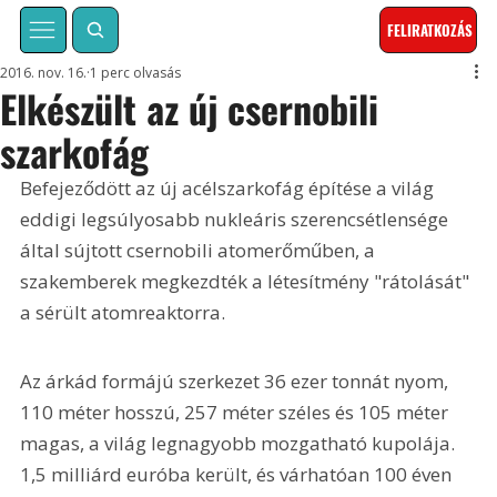
FELIRATKOZÁS
2016. nov. 16.
1 perc olvasás
Elkészült az új csernobili
szarkofág
Befejeződött az új acélszarkofág építése a világ 
eddigi legsúlyosabb nukleáris szerencsétlensége 
által sújtott csernobili atomerőműben, a 
szakemberek megkezdték a létesítmény "rátolását" 
a sérült atomreaktorra. 
Az árkád formájú szerkezet 36 ezer tonnát nyom, 
110 méter hosszú, 257 méter széles és 105 méter 
magas, a világ legnagyobb mozgatható kupolája. 
1,5 milliárd euróba került, és várhatóan 100 éven 