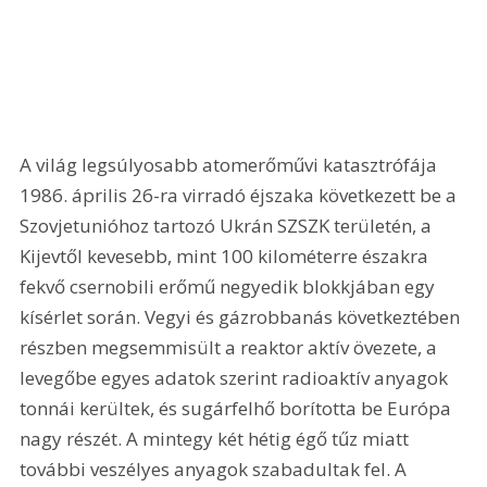
A világ legsúlyosabb atomerőművi katasztrófája 
1986. április 26-ra virradó éjszaka következett be a 
Szovjetunióhoz tartozó Ukrán SZSZK területén, a 
Kijevtől kevesebb, mint 100 kilométerre északra 
fekvő csernobili erőmű negyedik blokkjában egy 
kísérlet során. Vegyi és gázrobbanás következtében 
részben megsemmisült a reaktor aktív övezete, a 
levegőbe egyes adatok szerint radioaktív anyagok 
tonnái kerültek, és sugárfelhő borította be Európa 
nagy részét. A mintegy két hétig égő tűz miatt 
további veszélyes anyagok szabadultak fel. A 