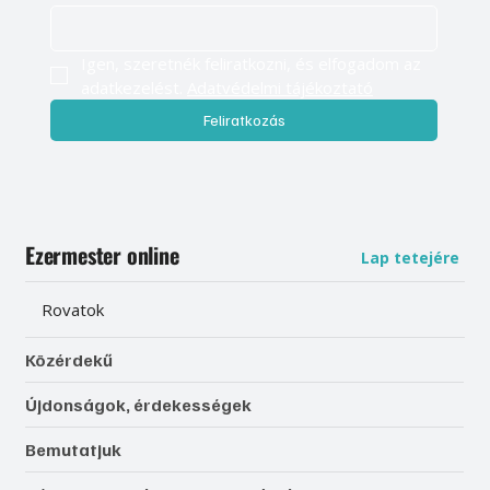
Igen, szeretnék feliratkozni, és elfogadom az 
adatkezelést. 
Adatvédelmi tájékoztató
Feliratkozás
Ezermester online
Lap tetejére
Rovatok
Közérdekű
Újdonságok, érdekességek
Bemutatjuk