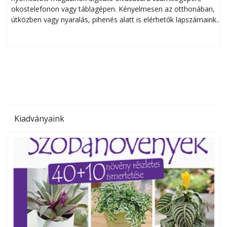
okostelefonon vagy táblagépen. Kényelmesen az otthonában,
útközben vagy nyaralás, pihenés alatt is elérhetők lapszámaink.
ú
Bárhol, bármikor, akár külföldön élve vagy dolgozva is
B
olvashatók az Ezermester lapszámai. A Laptapir kényelmes
megoldás, mert: – t
Kiadványaink