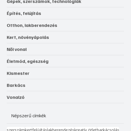
Gépek, szerszámok, technológiák
Építés, felújítás
Otthon, lakberendezés
Kert, növényápolás
Női vonal
Életmód, egészség
Kismester
Barkács
Vonalzó
Népszerű címkék
szerszám
kert
felújítás
lakberendezés
kreatív ötlet
barkácsolás