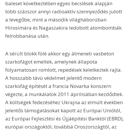
baleset következtében egyes becslések alapján 
több százszor annyi radioaktív szennyeződés jutott 
a levegőbe, mint a második világháborúban 
Hirosimára és Nagaszakira ledobott atombombák 
felrobbanása után.
A sérült blokk fölé akkor egy átmeneti vasbeton 
szarkofágot emeltek, amelynek állapota 
folyamatosan romlott, repedések keletkeztek rajta. 
A hosszabb távú védelmet jelentő modern 
szarkofág építését a francia Novarka konszern 
végezte, a munkálatok 2011 áprilisában kezdődtek. 
A költségek fedezéséhez Ukrajna az elmúlt években 
jelentős támogatásokat kapott az Európai Uniótól, 
az Európai Fejlesztési és Újjáépítési Banktól (EBRD), 
európai országoktól, továbbá Oroszországtól, az 