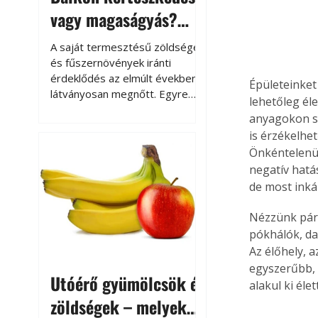
vagy magaságyás?
Helytakarékos
A saját termesztésű zöldségek
kertészkedés
és fűszernövények iránti
érdeklődés az elmúlt években
Épületeinket
látványosan megnőtt. Egyre
lehetőleg éle
többen szeretnék tudni, honnan
anyagokon se
származik az élelmiszer az
is érzékelhe
asztalukra, miközben a
Önkéntelenül
kertészkedés sokak számára
negatív hatá
kikapcsolódást és feltöltődést
de most inká
is jelent.
Nézzünk pár 
pókhálók, dar
Az élőhely, 
egyszerűbb, 
Utóérő gyümölcsök és
alakul ki éle
zöldségek – melyek