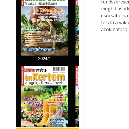
rendszeresen
meghibásodot
esőcsatorna.
feszíti a vak
azok hatásai