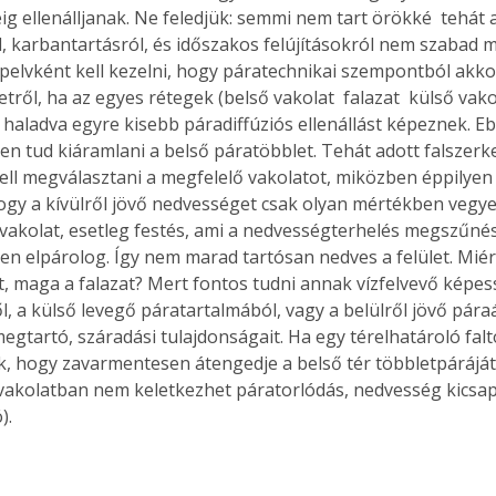
ig ellenálljanak. Ne feledjük: semmi nem tart örökké  tehát
l, karbantartásról, és időszakos felújításokról nem szabad m
apelvként kell kezelni, hogy páratechnikai szempontból akk
etről, ha az egyes rétegek (belső vakolat  falazat  külső vakol
le haladva egyre kisebb páradiffúziós ellenállást képeznek. E
n tud kiáramlani a belső páratöbblet. Tehát adott falszerke
ll megválasztani a megfelelő vakolatot, miközben éppilyen
gy a kívülről jövő nedvességet csak olyan mértékben vegye 
 vakolat, esetleg festés, ami a nedvességterhelés megszűné
n elpárolog. Így nem marad tartósan nedves a felület. Miér
et, maga a falazat? Mert fontos tudni annak vízfelvevő képes
, a külső levegő páratartalmából, vagy a belülről jövő pára
egtartó, száradási tulajdonságait. Ha egy térelhatároló faltó
juk, hogy zavarmentesen átengedje a belső tér többletpáráját
vakolatban nem keletkezhet páratorlódás, nedvesség kicsa
). 