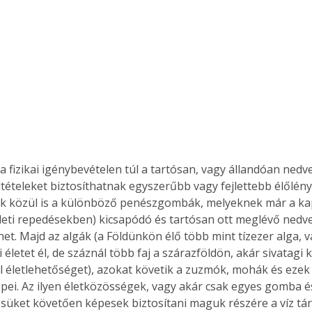
Együtt jobban megéri!
Bővebb információ itt!
k az
Együtt jobban megéri! A
mester
könyvek tetszőleges
er Old
párosítással kedvezményes
áron, 0 Ft postaköltséggel
ptapir új,
megrendelhetők!
 fizikai igénybevételen túl a tartósan, vagy állandóan nedve
és egyedi
eltételeket biztosíthatnak egyszerűbb vagy fejlettebb élőlény
tt
k közül is a különböző penészgombák, melyeknek már a kap
lvasására
ületi repedésekben) kicsapódó és tartósan ott meglévő nedve
elefonon
nyelmesen
het. Majd az algák (a Földünkön élő több mint tízezer alga, 
ben vagy
 életet él, de száznál több faj a szárazföldön, akár sivatagi
t is
lál életlehetőséget), azokat követik a zuzmók, mohák és eze
. Bárhol,
epei. Az ilyen életközösségek, vagy akár csak egyes gomba é
ön élve
üket követően képesek biztosítani maguk részére a víz tárol
ashatók az