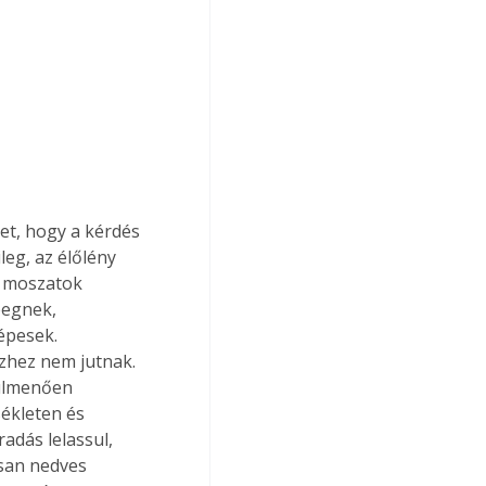
et, hogy a kérdés 
leg, az élőlény 
, moszatok 
begnek, 
pesek. 
zhez nem jutnak. 
úlmenően 
ékleten és 
adás lelassul, 
ósan nedves 