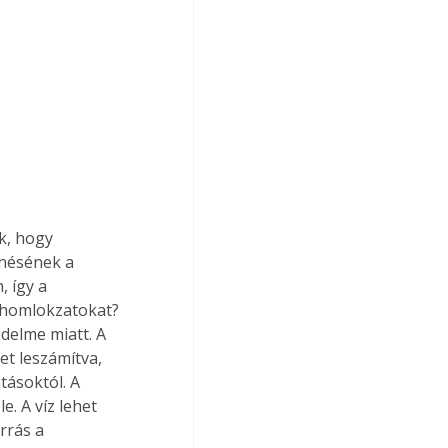
k, hogy 
nésének a 
 így a 
a homlokzatokat? 
delme miatt. A 
et leszámítva, 
tásoktól. A 
e. A víz lehet 
rrás a 