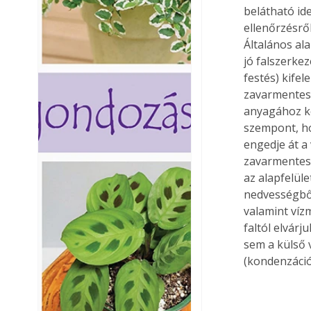
belátható ide
ellenőrzésrő
Általános al
jó falszerkez
festés) kife
zavarmentese
anyagához ke
szempont, ho
engedje át a
zavarmentese
az alapfelül
nedvességből
valamint vízm
faltól elvár
sem a külső 
(kondenzáció