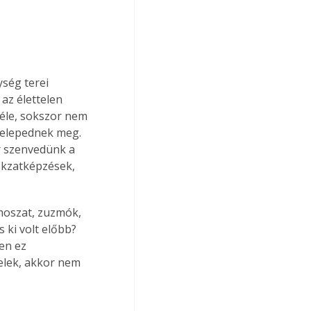
ég terei  
az élettelen 
éle, sokszor nem 
 telepednek meg. 
r szenvedünk a 
okzatképzések, 
 moszat, zuzmók, 
 ki volt előbb? 
en ez 
telek, akkor nem 