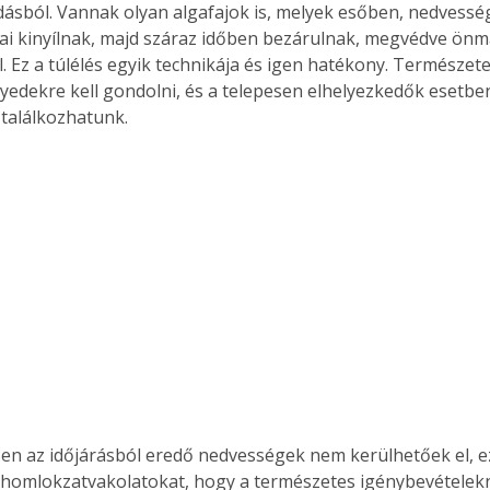
ásból. Vannak olyan algafajok is, melyek esőben, nedvesség
. A
mai kinyílnak, majd száraz időben bezárulnak, megvédve önm
megoldás,
l. Ez a túlélés egyik technikája és igen hatékony. Természe
edekre kell gondolni, és a telepesen elhelyezkedők esetben 
találkozhatunk. 
n az időjárásból eredő nedvességek nem kerülhetőek el, ez
a homlokzatvakolatokat, hogy a természetes igénybevételek