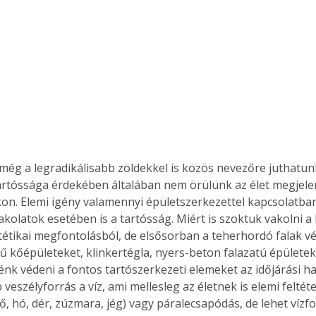
még a legradikálisabb zöldekkel is közös nevezőre juthatun
artóssága érdekében általában nem örülünk az élet megjele
n. Elemi igény valamennyi épületszerkezettel kapcsolatban,
kolatok esetében is a tartósság. Miért is szoktuk vakolni 
tétikai megfontolásból, de elsősorban a teherhordó falak vé
tű kőépületeket, klinkertégla, nyers-beton falazatú épületek
nk védeni a fontos tartószerkezeti elemeket az időjárási ha
veszélyforrás a víz, ami mellesleg az életnek is elemi feltétel
, hó, dér, zúzmara, jég) vagy páralecsapódás, de lehet vízfo