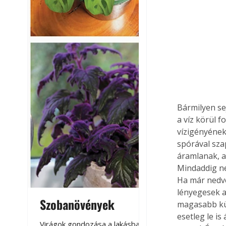
Bármilyen se
a víz körül f
vízigényének
spórával sza
áramlanak, al
Mindaddig ne
Ha már nedv
lényegesek a
Szobanövények
Virágoskert: k
magasabb küls
esetleg le is
teraszon, laká
Virágok gondozása a lakásban,