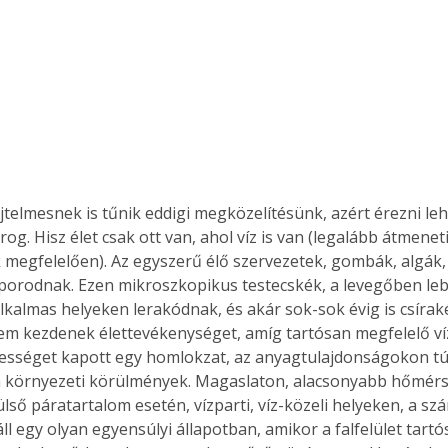
jtelmesnek is tűnik eddigi megközelítésünk, azért érezni leh
orog. Hisz élet csak ott van, ahol víz is van (legalább átmeneti
 megfelelően). Az egyszerű élő szervezetek, gombák, algák
porodnak. Ezen mikroszkopikus testecskék, a levegőben le
kalmas helyeken lerakódnak, és akár sok-sok évig is csíraké
m kezdenek élettevékenységet, amíg tartósan megfelelő ví
ességet kapott egy homlokzat, az anyagtulajdonságokon t
 környezeti körülmények. Magaslaton, alacsonyabb hőmérs
ertben,
Gyógyító növények: a
ő páratartalom esetén, vízparti, víz-közeli helyeken, a szár
 áll egy olyan egyensúlyi állapotban, amikor a falfelület tart
sban
természet kincsei az