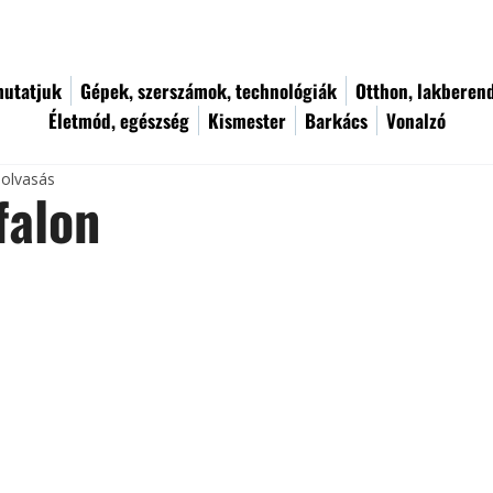
utatjuk
Gépek, szerszámok, technológiák
Otthon, lakberen
Életmód, egészség
Kismester
Barkács
Vonalzó
 olvasás
 falon