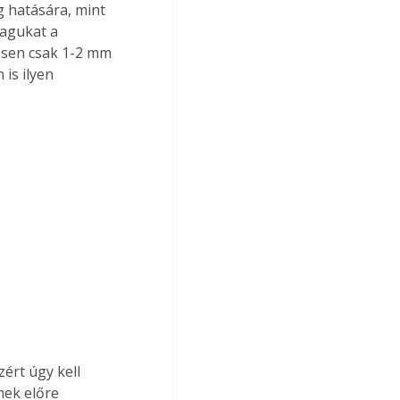
 hatására, mint 
agukat a 
tesen csak 1-2 mm 
is ilyen 
ért úgy kell 
nek előre 