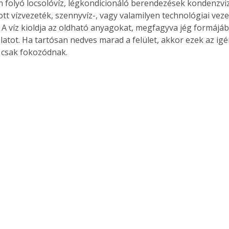
 folyó locsolóvíz, légkondicionáló berendezések kondenzviz
t vízvezeték, szennyvíz-, vagy valamilyen technológiai vezet
 A víz kioldja az oldható anyagokat, megfagyva jég formájába
olatot. Ha tartósan nedves marad a felület, akkor ezek az ig
 csak fokozódnak. 