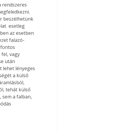
 a rendszeres 
egfeledkezni. 
or beszélhetünk 
at  esetleg 
bben az esetben 
zet falazó-
 fontos 
fel, vagy 
se után 
t lehet lényeges 
ségét a külső 
áramlásból, 
l, tehát külső 
, sem a falban, 
pódás 