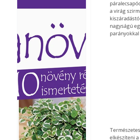
páralecsapód
Ezermester lapszámai. A
Ezermester lapszámai
a virág szir
Laptapir kényelmes megoldás,
Laptapir kényelmes 
kiszáradástó
mert: – t
mert: – t
nagyságú egy
parányokkal 
Természetese
elkészíteni 