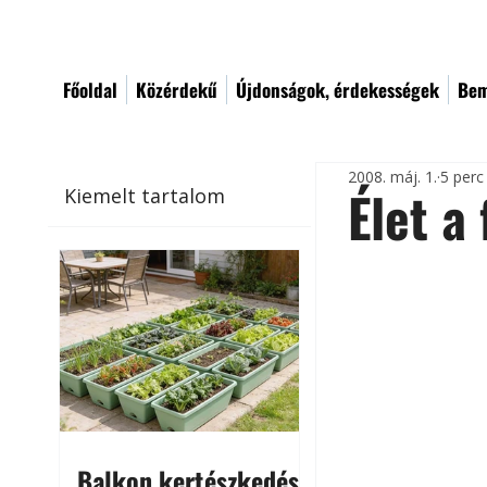
Főoldal
Közérdekű
Újdonságok, érdekességek
Bem
2008. máj. 1.
5 perc
Élet a
Kiemelt tartalom
Balkon kertészkedés