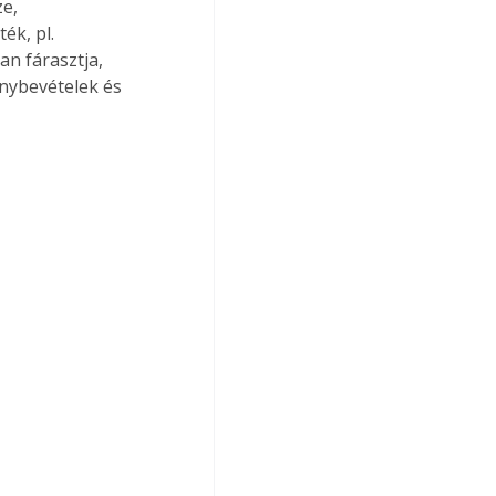
e, 
ék, pl. 
n fárasztja, 
énybevételek és 