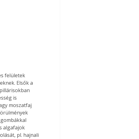
s felületek 
eknek. Elsők a 
illárisokban 
sség is 
vagy moszatfaj 
 körülmények 
k gombákkal 
s algafajok 
ását, pl. hajnali 