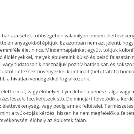
  bár az esetek többségében valamilyen emberi élettevékenys
ttelen anyagokból építjük. Ez azonban nem azt jelenti, hogy 
mmiféle élet nincs. Mindennapjainkat együtt töltjük különf
tő élőlényekkel, melyek épületeink külső és belső falazatán
 vagy tudatosan kihasználjuk pozitív hatásaikat, és sokszo
suktól. Léteznek növényekkel kombinált (befuttatott) homl
bb a hívatlan vendégekkel foglalkozunk.
életformát, vagy élőhelyet. Ilyen lehet a penész, alga vagy
ázsfészek, fecskefészek stb. De mindjárt felvetődik a kérdés
az élettevékenység, vagy pedig annak feltételei. Természetes
mint a tyúk-tojás kérdés, hiszen ha nem megfelelők a felté
ttevékenység, élőhely az épületek falán. 