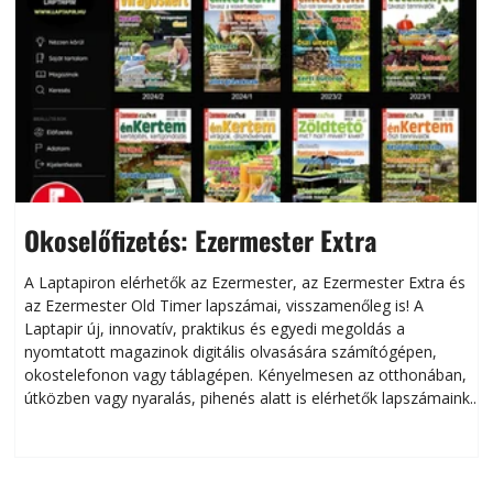
Okoselőfizetés: Ezermester Extra
A Laptapiron elérhetők az Ezermester, az Ezermester Extra és
az Ezermester Old Timer lapszámai, visszamenőleg is! A
Laptapir új, innovatív, praktikus és egyedi megoldás a
L
nyomtatott magazinok digitális olvasására számítógépen,
okostelefonon vagy táblagépen. Kényelmesen az otthonában,
útközben vagy nyaralás, pihenés alatt is elérhetők lapszámaink.
ú
Bárhol, bármikor, akár külföldön élve vagy dolgozva is
B
olvashatók az Ezermester lapszámai. A Laptapir kényelmes
megoldás, mert: – t