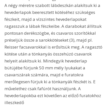
A négy méretre szabott lábdeszkán alakítsuk ki a 
hevederlapok beeresztett kötéséhez szükséges 
fészkeit, majd a vízszintes hevederlapokat 
ragasszuk a lábak fészkeibe. A darabokat állítsuk 
pontosan derékszögbe, és csavaros szorítókkal 
préseljük össze a sarokkötéseket (3), majd pl. 
Reisser facsavarokkal is erősítsük meg. A ragasztó 
kötése után a tönkanyás összehúzó csavarok 
helyeit alakítsuk ki. Mindegyik hevederlap 
bütüjébe fúrjunk 50 mm mély lyukakat a 
csavarszárak számára, majd e furatokra 
merőlegesen fúrjuk ki a tönkanyák fészkét is. E 
művelethez csak fafúrót használjunk. A 
hevederlapokba ezt követően az előző furatokhoz 
illeszkedő 