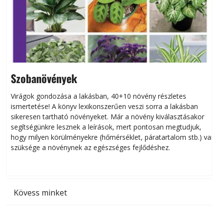
Szobanövények
Virágok gondozása a lakásban, 40+10 növény részletes
ismertetése! A könyv lexikonszerűen veszi sorra a lakásban
s
sikeresen tart­ha­tó növényeket. Már a növény kiválasztásakor
h
segítségünkre lesznek a leírások, mert pontosan megtudjuk,
k
hogy milyen körülményekre (hőmérséklet, páratartalom stb.) van
szüksége a növénynek az egészséges fejlődéshez.
t
Kövess minket