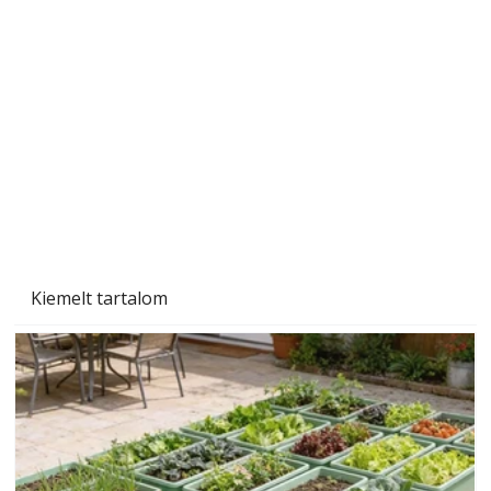
Szárazság a kertben – az aszály hatása a
növényekre és a védekezés lehetőségei
Kiemelt tartalom