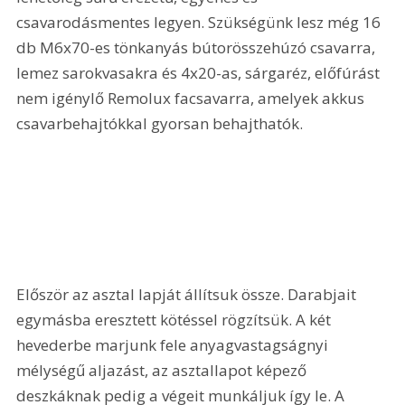
csavarodásmentes legyen. Szükségünk lesz még 16 
db M6x70-es tönkanyás bútorösszehúzó csavarra, 
lemez sarokvasakra és 4x20-as, sárgaréz, előfúrást 
nem igénylő Remolux facsavarra, amelyek akkus 
csavarbehajtókkal gyorsan behajthatók. 
Először az asztal lapját állítsuk össze. Darabjait 
egymásba eresztett kötéssel rögzítsük. A két 
hevederbe marjunk fele anyagvastagságnyi 
mélységű aljazást, az asztallapot képező 
deszkáknak pedig a végeit munkáljuk így le. A 