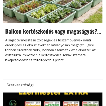
Balkon kertészkedés vagy magaságyás?
Helytakarékos kertészkedés
A saját termesztésű zöldségek és fűszernövények iránti
érdeklődés az elmúlt években látványosan megnőtt. Egyre
többen szeretnék tudni, honnan származik az élelmiszer az
l
asztalukra, miközben a kertészkedés sokak számára
kikapcsolódást és feltöltődést is jelent.
é
d
Szerkesztőségi