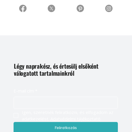
Légy naprakész, és értesülj elsőként
válogatott tartalmainkról
E-mail cím
*
Igen, szeretnék feliratkozni, és elfogadom az 
adatkezelést. 
Adatvédelmi tájékoztató
Feliratkozás