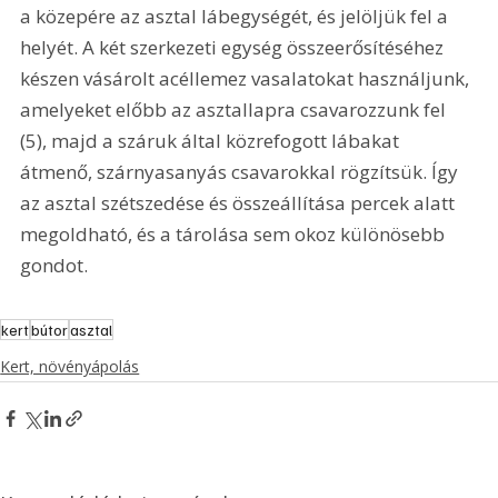
a közepére az asztal lábegységét, és jelöljük fel a 
helyét. A két szerkezeti egység összeerősítéséhez 
készen vásárolt acéllemez vasalatokat használjunk, 
amelyeket előbb az asztallapra csavarozzunk fel 
(5), majd a száruk által közrefogott lábakat 
átmenő, szárnyasanyás csavarokkal rögzítsük. Így 
az asztal szétszedése és összeállítása percek alatt 
megoldható, és a tárolása sem okoz különösebb 
gondot.
kert
bútor
asztal
Kert, növényápolás