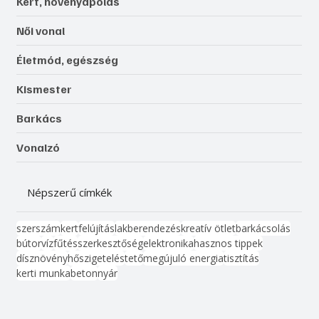
Kert, növényápolás
Női vonal
Életmód, egészség
Kismester
Barkács
Vonalzó
Népszerű címkék
szerszám
kert
felújítás
lakberendezés
kreatív ötlet
barkácsolás
bútor
víz
fűtés
szerkesztőség
elektronika
hasznos tippek
dísznövény
hőszigetelés
tető
megújuló energia
tisztítás
kerti munka
beton
nyár