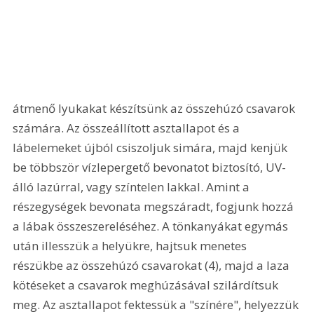
átmenő lyukakat készítsünk az összehúzó csavarok 
számára. Az összeállított asztallapot és a 
lábelemeket újból csiszoljuk simára, majd kenjük 
be többször vízlepergető bevonatot biztosító, UV-
álló lazúrral, vagy színtelen lakkal. Amint a 
részegységek bevonata megszáradt, fogjunk hozzá 
a lábak összeszereléséhez. A tönkanyákat egymás 
után illesszük a helyükre, hajtsuk menetes 
részükbe az összehúzó csavarokat (4), majd a laza 
kötéseket a csavarok meghúzásával szilárdítsuk 
meg. Az asztallapot fektessük a "színére", helyezzük 