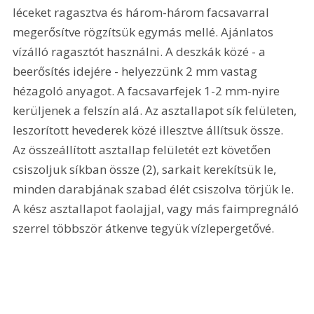
léceket ragasztva és három-három facsavarral 
megerősítve rögzítsük egymás mellé. Ajánlatos 
vízálló ragasztót használni. A deszkák közé - a 
beerősítés idejére - helyezzünk 2 mm vastag 
hézagoló anyagot. A facsavarfejek 1-2 mm-nyire 
kerüljenek a felszín alá. Az asztallapot sík felületen, 
leszorított hevederek közé illesztve állítsuk össze. 
Az összeállított asztallap felületét ezt követően 
csiszoljuk síkban össze (2), sarkait kerekítsük le, 
minden darabjának szabad élét csiszolva törjük le. 
A kész asztallapot faolajjal, vagy más faimpregnáló 
szerrel többször átkenve tegyük vízlepergetővé. 