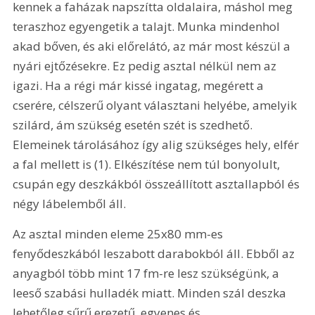
kennek a faházak napszítta oldalaira, máshol meg 
teraszhoz egyengetik a talajt. Munka mindenhol 
akad bőven, és aki előrelátó, az már most készül a 
nyári ejtőzésekre. Ez pedig asztal nélkül nem az 
igazi. Ha a régi már kissé ingatag, megérett a 
cserére, célszerű olyant választani helyébe, amelyik 
szilárd, ám szükség esetén szét is szedhető. 
Elemeinek tárolásához így alig szükséges hely, elfér 
a fal mellett is (1). Elkészítése nem túl bonyolult, 
csupán egy deszkákból összeállított asztallapból és 
négy lábelemből áll.
Az asztal minden eleme 25x80 mm-es 
fenyődeszkából leszabott darabokból áll. Ebből az 
anyagból több mint 17 fm-re lesz szükségünk, a 
leeső szabási hulladék miatt. Minden szál deszka 
lehetőleg sűrű erezetű, egyenes és 