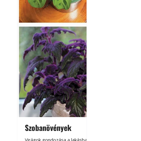
Szobanövények
Virágoskert: k
teraszon, laká
Virágok gondozása a lakásban,