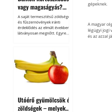
gépeknek.
vagy magaságyás?
Helytakarékos
A saját termesztésű zöldségek
kertészkedés
és fűszernövények iránti
A magyar cég
érdeklődés az elmúlt években
légügyi jogi
látványosan megnőtt. Egyre
és az azzal j
többen szeretnék tudni, honnan
származik az élelmiszer az
asztalukra, miközben a
kertészkedés sokak számára
kikapcsolódást és feltöltődést
is jelent.
Utóérő gyümölcsök és
zöldségek – melyek