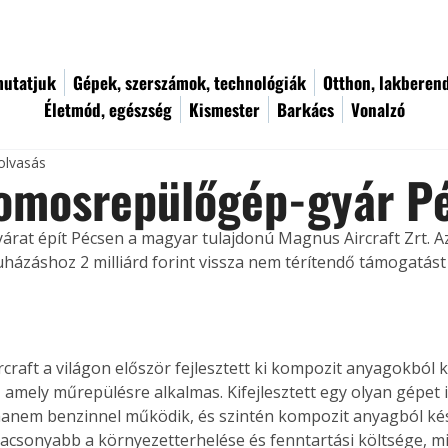
utatjuk
Gépek, szerszámok, technológiák
Otthon, lakberen
Életmód, egészség
Kismester
Barkács
Vonalzó
olvasás
romosrepülőgép-gyár P
rat épít Pécsen a magyar tulajdonú Magnus Aircraft Zrt. Az 
uházáshoz 2 milliárd forint vissza nem térítendő támogatást
craft a világon először fejlesztett ki kompozit anyagokból k
 amely műrepülésre alkalmas. Kifejlesztett egy olyan gépet 
hanem benzinnel működik, és szintén kompozit anyagból készü
acsonyabb a környezetterhelése és fenntartási költsége, m