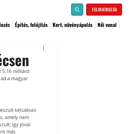
FELIRATKOZÁS
dezés
Építés, felújítás
Kert, növényápolás
Női vonal
écsen
5,16 milliárd 
 ad a magyar 
észült kétüléses 
is, amely nem 
lt; így jóval 
int más 