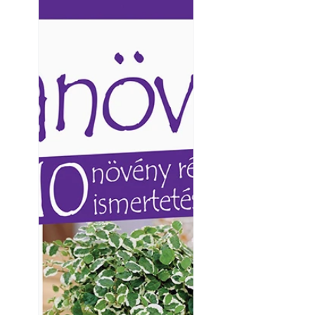
Ezermester lapszámai. A
Ezermester lapszámai
Laptapir kényelmes megoldás,
Laptapir kényelmes 
mert: – t
mert: – t