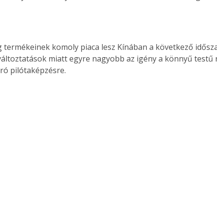
 termékeinek komoly piaca lesz Kínában a következő idősza
 változtatások miatt egyre nagyobb az igény a könnyű testű
áró pilótaképzésre.