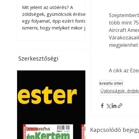
érnek tovább leszedés
Mit jelent az utóérés? A
után?
zöldségek, gyümölcsök érése
Szeptemberbe
egy folyamat, épp ezért fontos
több mint 75
ismerni, hogy melyiket mikor jó
Aircraft Amer
leszedni. Meg kell különböztetni
Várakozásai
a gazdasági és a biológiai
megjelenhet 
érettséget. Például a
paradicsomot sokszor
Szerkesztőségi
gazdasági érettségben, azaz
félig éretten szedik le, ezután
A cikk az Ez
utaztatják hosszan, és még
pulton tartható kell legyen.
kreatív ötlet
Utóérik eközben, de nem lesz
Újdonságok, érde
olyan ízű, mint amit a saját
kertünkben, biológiai
érettségben szedünk le. Teljes
érettségben szedve nem
tárolható h
Kapcsolódó bejeg