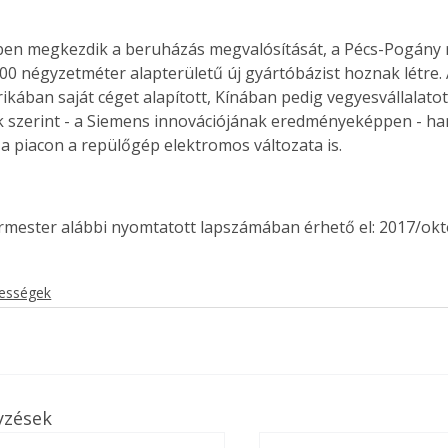
n megkezdik a beruházás megvalósítását, a Pécs-Pogány r
00 négyzetméter alapterületű új gyártóbázist hoznak létre
ikában saját céget alapított, Kínában pedig vegyesvállalatot 
k szerint - a Siemens innovációjának eredményeképpen - h
a piacon a repülőgép elektromos változata is.
ermester alábbi nyomtatott lapszámában érhető el: 2017/okt
kességek
yzések