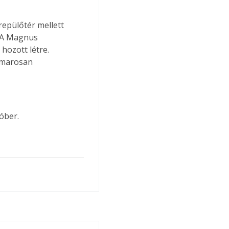
epülőtér mellett 
. A Magnus 
hozott létre. 
amarosan 
óber.