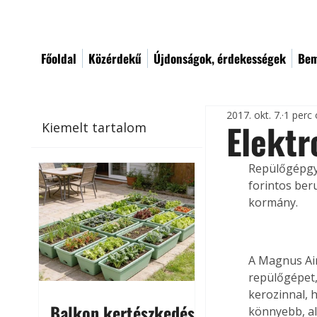
Főoldal
Közérdekű
Újdonságok, érdekességek
Bem
2017. okt. 7.
1 perc 
Elekt
Kiemelt tartalom
Repülőgépgyá
forintos ber
kormány.
A Magnus Air
repülőgépet,
kerozinnal, 
Balkon kertészkedés
könnyebb, al