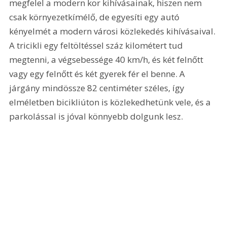
megfelel a modern kor kihívásainak, hiszen nem 
csak környezetkímélő, de egyesíti egy autó 
kényelmét a modern városi közlekedés kihívásaival. 
A tricikli egy feltöltéssel száz kilométert tud 
megtenni, a végsebessége 40 km/h, és két felnőtt 
vagy egy felnőtt és két gyerek fér el benne. A 
járgány mindössze 82 centiméter széles, így 
elméletben bicikliúton is közlekedhetünk vele, és a 
parkolással is jóval könnyebb dolgunk lesz.