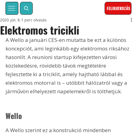
FELIRATKOZÁS
2020. jún. 8.
1 perc olvasás
Elektromos tricikli
A Wello a januári CES-en mutatta be ezt a különös 
koncepciót, ami leginkább egy elektromos riksához 
hasonlít. A reunioni startup kifejezetten városi 
közlekedésre, rövidebb távok megtételére 
fejlesztette ki a triciklit, amely hajtható lábbal és 
elektromos motorral is – utóbbit hálózatról vagy a 
járművön elhelyezett napelemekről is tölthetjük.
Wello
A Wello szerint ez a konstrukció mindenben 