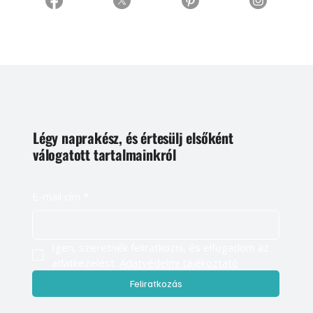
Légy naprakész, és értesülj elsőként
válogatott tartalmainkról
E-mail cím
*
Igen, szeretnék feliratkozni, és elfogadom az 
adatkezelést. 
Adatvédelmi tájékoztató
Feliratkozás