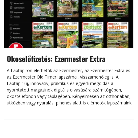
Okoselőfizetés: Ezermester Extra
A Laptapiron elérhetők az Ezermester, az Ezermester Extra és
az Ezermester Old Timer lapszámai, visszamenőleg is! A
Laptapir új, innovatív, praktikus és egyedi megoldás a
L
nyomtatott magazinok digitális olvasására számítógépen,
okostelefonon vagy táblagépen. Kényelmesen az otthonában,
útközben vagy nyaralás, pihenés alatt is elérhetők lapszámaink.
ú
Bárhol, bármikor, akár külföldön élve vagy dolgozva is
B
olvashatók az Ezermester lapszámai. A Laptapir kényelmes
megoldás, mert: – t