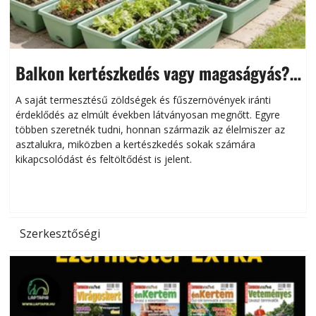
Balkon kertészkedés vagy magaságyás?
Helytakarékos kertészkedés
A saját termesztésű zöldségek és fűszernövények iránti
érdeklődés az elmúlt években látványosan megnőtt. Egyre
többen szeretnék tudni, honnan származik az élelmiszer az
l
asztalukra, miközben a kertészkedés sokak számára
kikapcsolódást és feltöltődést is jelent.
é
d
Szerkesztőségi