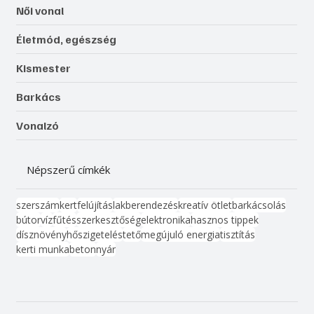
Női vonal
Életmód, egészség
Kismester
Barkács
Vonalzó
Népszerű címkék
szerszám
kert
felújítás
lakberendezés
kreatív ötlet
barkácsolás
bútor
víz
fűtés
szerkesztőség
elektronika
hasznos tippek
dísznövény
hőszigetelés
tető
megújuló energia
tisztítás
kerti munka
beton
nyár