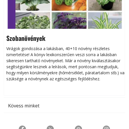
Szobanövények
Virágok gondozása a lakásban, 40+10 növény részletes
ismertetése! A könyv lexikonszerűen veszi sorra a lakásban
s
sikeresen tart­ha­tó növényeket. Már a növény kiválasztásakor
h
segítségünkre lesznek a leírások, mert pontosan megtudjuk,
k
hogy milyen körülményekre (hőmérséklet, páratartalom stb.) van
szüksége a növénynek az egészséges fejlődéshez.
t
Kövess minket