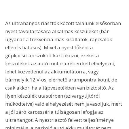
Az ultrahangos riasztók között találunk elsősorban 
nyest távoltartására alkalmas készüléket (bár 
ugyanaz a frekvencia más kisállatok, rágcsálók 
ellen is hatásos). Mivel a nyest főként a 
gépkocsiban szokott kárt okozni, ezeket a 
készülékek az autó motorterében kell elhelyezni; 
lehet közvetlenül az akkumulátorra, vagy 
bármelyik 12 V-os, elérhető árampontra kötni, de 
csak akkor, ha a tápvezetékben van biztosító. Az 
ilyen készülék utastérben (szivargyújtóról 
működtetve) való elhelyezését nem javasoljuk, mert 
a jól záró karosszéria túlságosan lefogja az 
ultrahangot. A nyestriasztó felvett teljesítménye 
minimális, a parkoló autó akkumulátorát nem 