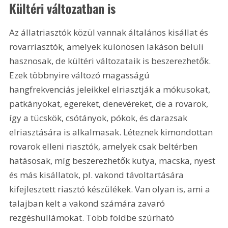
Kültéri változatban is
Az állatriasztók közül vannak általános kisállat és 
rovarriasztók, amelyek különösen lakáson belüli 
hasznosak, de kültéri változataik is beszerezhetők. 
Ezek többnyire változó magasságú 
hangfrekvenciás jeleikkel elriasztják a mókusokat, 
patkányokat, egereket, denevéreket, de a rovarok, 
így a tücskök, csótányok, pókok, és darazsak 
elriasztására is alkalmasak. Léteznek kimondottan 
rovarok elleni riasztók, amelyek csak beltérben 
hatásosak, míg beszerezhetők kutya, macska, nyest 
és más kisállatok, pl. vakond távoltartására 
kifejlesztett riasztó készülékek. Van olyan is, ami a 
talajban kelt a vakond számára zavaró 
rezgéshullámokat. Több földbe szúrható 