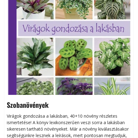
Szobanövények
Virágok gondozása a lakásban, 40+10 növény részletes
ismertetése! A könyv lexikonszerűen veszi sorra a lakásban
s
sikeresen tart­ha­tó növényeket. Már a növény kiválasztásakor
h
segítségünkre lesznek a leírások, mert pontosan megtudjuk,
k