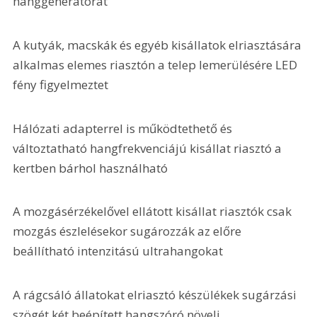
hanggenerátorát
A kutyák, macskák és egyéb kisállatok elriasztására 
alkalmas elemes riasztón a telep lemerülésére LED 
fény figyelmeztet
Hálózati adapterrel is működtethető és 
változtatható hangfrekvenciájú kisállat riasztó a 
kertben bárhol használható
A mozgásérzékelővel ellátott kisállat riasztók csak 
mozgás észlelésekor sugározzák az előre 
beállítható intenzitású ultrahangokat
A rágcsáló állatokat elriasztó készülékek sugárzási 
szögét két beépített hangszóró növeli