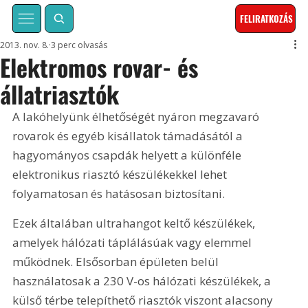
FELIRATKOZÁS
2013. nov. 8.
3 perc olvasás
Elektromos rovar- és
állatriasztók
A lakóhelyünk élhetőségét nyáron megzavaró 
rovarok és egyéb kisállatok támadásától a 
hagyományos csapdák helyett a különféle 
elektronikus riasztó készülékekkel lehet 
folyamatosan és hatásosan biztosítani.
Ezek általában ultrahangot keltő készülékek, 
amelyek hálózati táplálásúak vagy elemmel 
működnek. Elsősorban épületen belül 
használatosak a 230 V-os hálózati készülékek, a 
külső térbe telepíthető riasztók viszont alacsony 