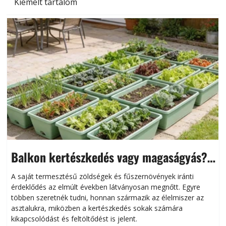
Kiemelt tartalom
Balkon kertészkedés vagy magaságyás?
Helytakarékos kertészkedés
A saját termesztésű zöldségek és fűszernövények iránti
érdeklődés az elmúlt években látványosan megnőtt. Egyre
többen szeretnék tudni, honnan származik az élelmiszer az
l
asztalukra, miközben a kertészkedés sokak számára
kikapcsolódást és feltöltődést is jelent.
é