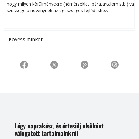
hogy milyen körülményekre (hőmérséklet, páratartalom stb.) van
szüksége a növénynek az egészséges fejlődéshez.
t
Kövess minket
Légy naprakész, és értesülj elsőként
válogatott tartalmainkról