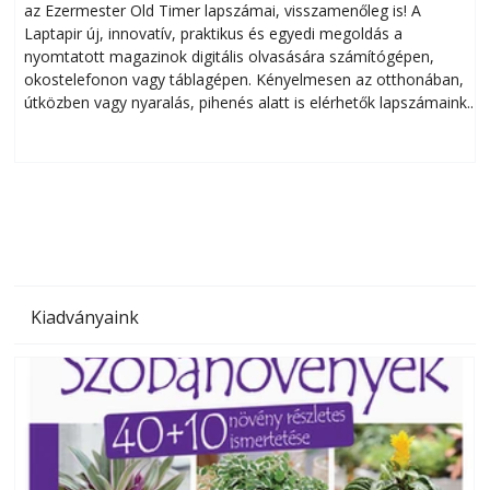
az Ezermester Old Timer lapszámai, visszamenőleg is! A
Laptapir új, innovatív, praktikus és egyedi megoldás a
L
nyomtatott magazinok digitális olvasására számítógépen,
okostelefonon vagy táblagépen. Kényelmesen az otthonában,
útközben vagy nyaralás, pihenés alatt is elérhetők lapszámaink.
ú
Bárhol, bármikor, akár külföldön élve vagy dolgozva is
B
olvashatók az Ezermester lapszámai. A Laptapir kényelmes
megoldás, mert: – t
Kiadványaink