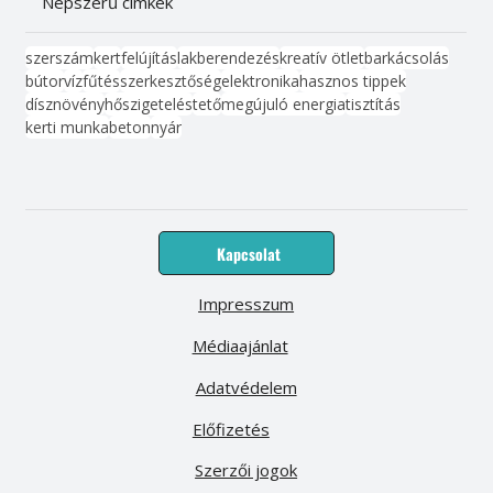
Népszerű címkék
szerszám
kert
felújítás
lakberendezés
kreatív ötlet
barkácsolás
bútor
víz
fűtés
szerkesztőség
elektronika
hasznos tippek
dísznövény
hőszigetelés
tető
megújuló energia
tisztítás
kerti munka
beton
nyár
Kapcsolat
Impresszum
Médiaajánlat
Adatvédelem
Előfizetés
Szerzői jogok