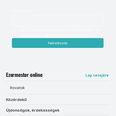
E-mail cím
*
Igen, szeretnék feliratkozni, és elfogadom az 
adatkezelést. 
Adatvédelmi tájékoztató
Feliratkozás
Ezermester online
Lap tetejére
Rovatok
Közérdekű
Újdonságok, érdekességek