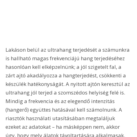
Lakáson belül az ultrahang terjedését a számunkra 
is hallható magas frekvenciájú hang terjedéséhez 
hasonlóan kell elképzelnünk; a jól szigetelt fal, a 
zárt ajtó akadályozza a hangterjedést, csökkenti a 
készülék hatékonyságát. A nyitott ajtón keresztül az 
ultrahang jól terjed a szomszédos helyiség felé is. 
Mindig a frekvencia és az elegendő intenzitás 
(hangerő) együttes hatásával kell számolnunk. A 
riasztók használati utasításában megtaláljuk 
ezeket az adatokat – ha másképpen nem, akkor 
úgy, hogy mely álatok távoltartására alkalmasak, 