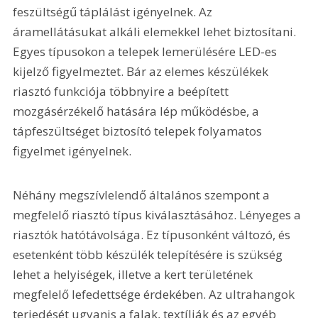
feszültségű táplálást igényelnek. Az 
áramellátásukat alkáli elemekkel lehet biztosítani. 
Egyes típusokon a telepek lemerülésére LED-es 
kijelző figyelmeztet. Bár az elemes készülékek 
riasztó funkciója többnyire a beépített 
mozgásérzékelő hatására lép működésbe, a 
tápfeszültséget biztosító telepek folyamatos 
figyelmet igényelnek. 
Néhány megszívlelendő általános szempont a 
megfelelő riasztó típus kiválasztásához. Lényeges a 
riasztók hatótávolsága. Ez típusonként változó, és 
esetenként több készülék telepítésére is szükség 
lehet a helyiségek, illetve a kert területének 
megfelelő lefedettsége érdekében. Az ultrahangok 
terjedését ugyanis a falak, textíliák és az egyéb 