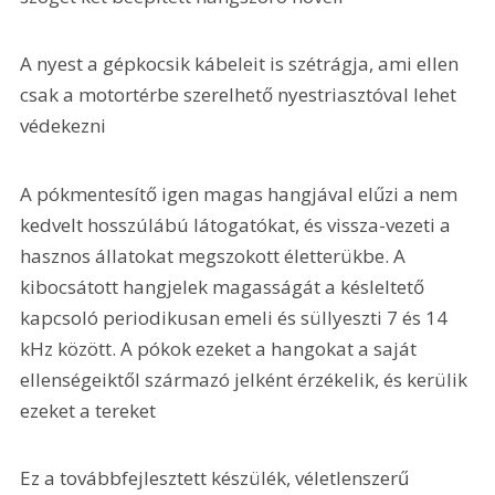
A nyest a gépkocsik kábeleit is szétrágja, ami ellen 
csak a motortérbe szerelhető nyestriasztóval lehet 
védekezni
A pókmentesítő igen magas hangjával elűzi a nem 
kedvelt hosszúlábú látogatókat, és vissza-vezeti a 
hasznos állatokat megszokott életterükbe. A 
kibocsátott hangjelek magasságát a késleltető 
kapcsoló periodikusan emeli és süllyeszti 7 és 14 
kHz között. A pókok ezeket a hangokat a saját 
ellenségeiktől származó jelként érzékelik, és kerülik 
ezeket a tereket
Ez a továbbfejlesztett készülék, véletlenszerű 