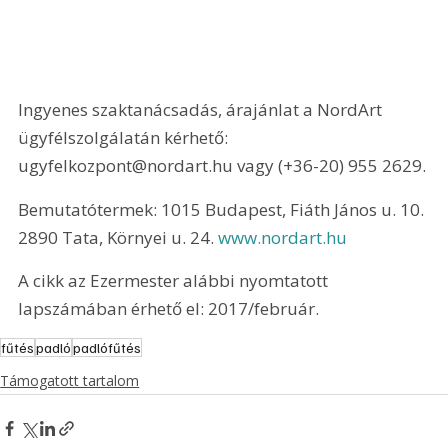
Ingyenes szaktanácsadás, árajánlat a NordArt 
ügyfélszolgálatán kérhető: 
ugyfelkozpont@nordart.hu vagy (+36-20) 955 2629.
Bemutatótermek: 1015 Budapest, Fiáth János u. 10. 
2890 Tata, Környei u. 24. 
www.nordart.hu
A cikk az Ezermester alábbi nyomtatott 
lapszámában érhető el: 2017/február.
fűtés
padló
padlófűtés
Támogatott tartalom