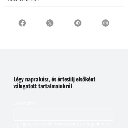
Légy naprakész, és értesülj elsőként
válogatott tartalmainkról
E-mail cím
*
Igen, szeretnék feliratkozni, és elfogadom az 