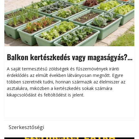
Balkon kertészkedés vagy magaságyás?
Helytakarékos kertészkedés
A saját termesztésű zöldségek és fűszernövények iránti
érdeklődés az elmúlt években látványosan megnőtt. Egyre
többen szeretnék tudni, honnan származik az élelmiszer az
l
asztalukra, miközben a kertészkedés sokak számára
kikapcsolódást és feltöltődést is jelent.
é
d
Szerkesztőségi