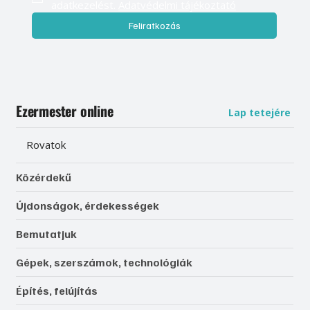
adatkezelést. 
Adatvédelmi tájékoztató
Feliratkozás
Ezermester online
Lap tetejére
Rovatok
Közérdekű
Újdonságok, érdekességek
Bemutatjuk
Gépek, szerszámok, technológiák
Építés, felújítás