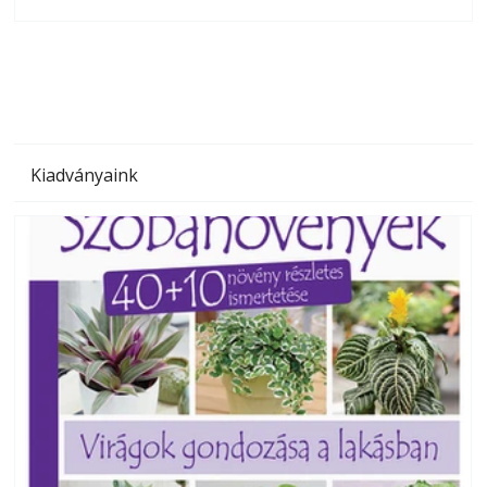
olvashatók az Ezermester lapszámai. A Laptapir kényelmes
megoldás, mert: – t
Kiadványaink