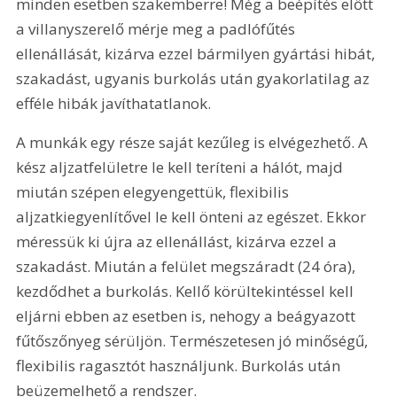
minden esetben szakemberre! Még a beépítés előtt 
a villanyszerelő mérje meg a padlófűtés 
ellenállását, kizárva ezzel bármilyen gyártási hibát, 
szakadást, ugyanis burkolás után gyakorlatilag az 
efféle hibák javíthatatlanok.
A munkák egy része saját kezűleg is elvégezhető. A 
kész aljzatfelületre le kell teríteni a hálót, majd 
miután szépen elegyengettük, flexibilis 
aljzatkiegyenlítővel le kell önteni az egészet. Ekkor 
méressük ki újra az ellenállást, kizárva ezzel a 
szakadást. Miután a felület megszáradt (24 óra), 
kezdődhet a burkolás. Kellő körültekintéssel kell 
eljárni ebben az esetben is, nehogy a beágyazott 
fűtőszőnyeg sérüljön. Természetesen jó minőségű, 
flexibilis ragasztót használjunk. Burkolás után 
beüzemelhető a rendszer.