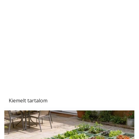
Tiszta homlokzat éveken át
Kiemelt tartalom