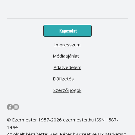
Kapcsolat
Impresszum
Médiaajánlat
Adatvédelem
Előfizetés
Szerzői jogok
© Ezermester 1957-2026 ezermester.hu ISSN 1587-
1444
Az oldalt készítette: Bagi Péter by Creative UX Marketing