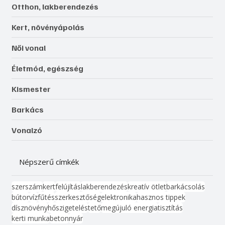
Otthon, lakberendezés
Kert, növényápolás
Női vonal
Életmód, egészség
Kismester
Barkács
Vonalzó
Népszerű címkék
szerszám
kert
felújítás
lakberendezés
kreatív ötlet
barkácsolás
bútor
víz
fűtés
szerkesztőség
elektronika
hasznos tippek
dísznövény
hőszigetelés
tető
megújuló energia
tisztítás
kerti munka
beton
nyár