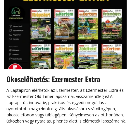
Okoselőfizetés: Ezermester Extra
A Laptapiron elérhetők az Ezermester, az Ezermester Extra és
az Ezermester Old Timer lapszámai, visszamenőleg is! A
Laptapir új, innovatív, praktikus és egyedi megoldás a
L
nyomtatott magazinok digitális olvasására számítógépen,
okostelefonon vagy táblagépen. Kényelmesen az otthonában,
útközben vagy nyaralás, pihenés alatt is elérhetők lapszámaink.
ú
Bárhol, bármikor, akár külföldön élve vagy dolgozva is
B