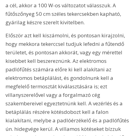
a cél, akkor a 100 W-os változatot válasszuk. A 
fűtőszőnyeg 50 cm széles tekercsekben kapható, 
gyárilag készre szerelt kivitelben.
Először azt kell kiszámolni, és pontosan kirajzolni, 
hogy mekkora tekerccsel tudjuk lefedni a fűtendő 
területet, és pontosan akkorát, vagy egy mérettel 
kisebbet kell beszereznünk. Az elektromos 
padlófűtés számára előre ki kell alakítani az 
elektromos betáplálást, és gondolnunk kell a 
megfelelő termosztát kiválasztására is; ezt 
villanyszerelővel vagy a forgalmazó cég 
szakembereivel egyeztetnünk kell. A vezérlés és a 
betáplálás részére kötésdobozt kell a falon 
kialakítani, melybe a padlóérzékelő és a padlófűtés 
ún. hidegvége kerül. A villamos kötéseket bízzuk 