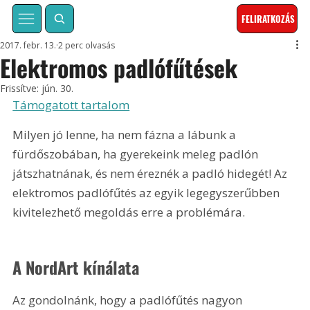
FELIRATKOZÁS
2017. febr. 13.
2 perc olvasás
Elektromos padlófűtések
Frissítve:
jún. 30.
Támogatott tartalom
Milyen jó lenne, ha nem fázna a lábunk a 
fürdőszobában, ha gyerekeink meleg padlón 
játszhatnának, és nem éreznék a padló hidegét! Az 
elektromos padlófűtés az egyik legegyszerűbben 
kivitelezhető megoldás erre a problémára.
A NordArt kínálata
Az gondolnánk, hogy a padlófűtés nagyon 