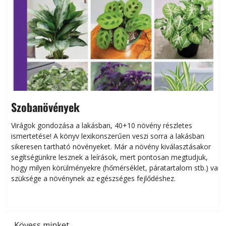
Szobanövények
Virágok gondozása a lakásban, 40+10 növény részletes
ismertetése! A könyv lexikonszerűen veszi sorra a lakásban
s
sikeresen tart­ha­tó növényeket. Már a növény kiválasztásakor
h
segítségünkre lesznek a leírások, mert pontosan megtudjuk,
k
hogy milyen körülményekre (hőmérséklet, páratartalom stb.) van
szüksége a növénynek az egészséges fejlődéshez.
t
Kövess minket