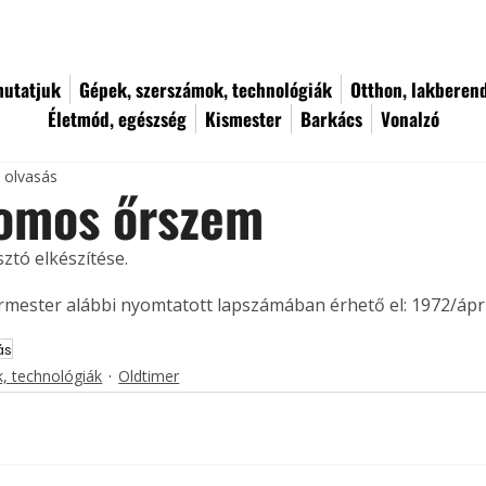
utatjuk
Gépek, szerszámok, technológiák
Otthon, lakberen
Életmód, egészség
Kismester
Barkács
Vonalzó
c olvasás
romos őrszem
ztó elkészítése. 
ermester alábbi nyomtatott lapszámában érhető el: 1972/ápril
ás
, technológiák
Oldtimer