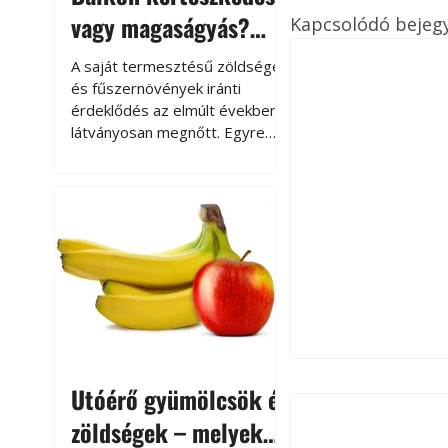
vagy magaságyás?
Kapcsolódó bejeg
Helytakarékos
A saját termesztésű zöldségek
kertészkedés
és fűszernövények iránti
érdeklődés az elmúlt években
látványosan megnőtt. Egyre
többen szeretnék tudni, honnan
származik az élelmiszer az
asztalukra, miközben a
kertészkedés sokak számára
kikapcsolódást és feltöltődést
is jelent.
Utóérő gyümölcsök és
zöldségek – melyek