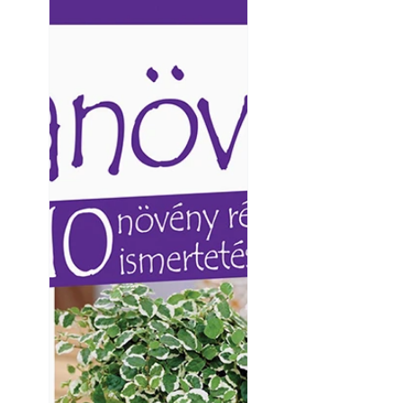
Ezermester lapszámai. A
Ezermester lapszámai
Laptapir kényelmes megoldás,
Laptapir kényelmes 
mert: – t
mert: – t