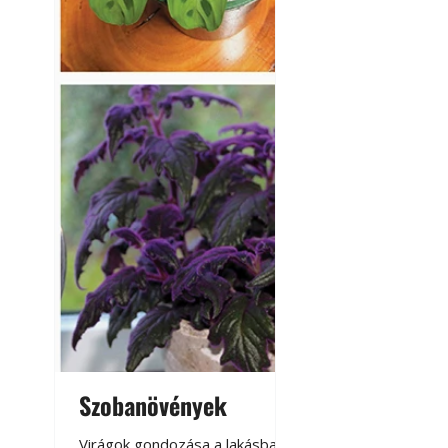
Szobanövények
Virágoskert: k
teraszon, laká
Virágok gondozása a lakásban,