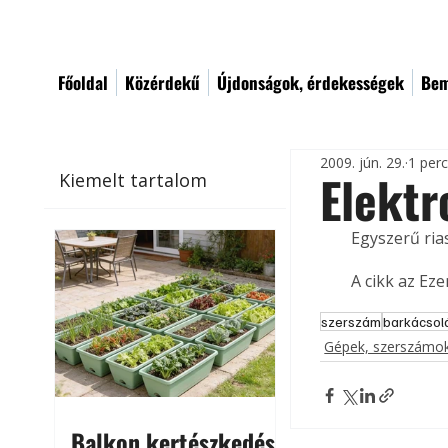
Főoldal
Közérdekű
Újdonságok, érdekességek
Bem
2009. jún. 29.
1 per
Elekt
Kiemelt tartalom
Egyszerű rias
A cikk az Ez
szerszám
barkácsol
Gépek, szerszámok
Balkon kertészkedés