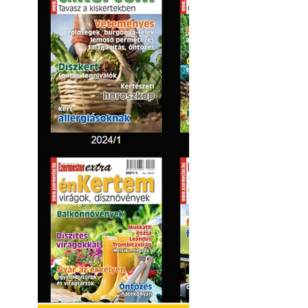
Kültéri hűtés: ho
a teraszt és a ker