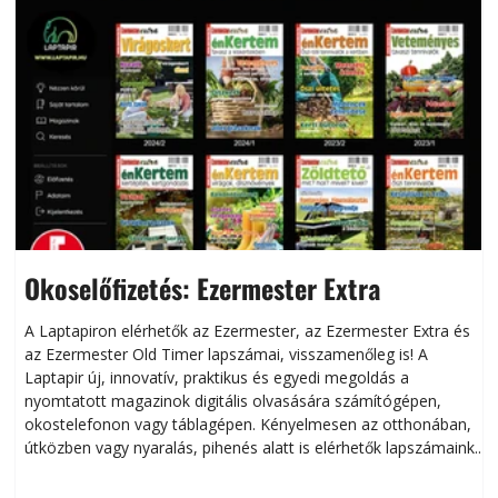
Okoselőfizetés: Ezermester Extra
A Laptapiron elérhetők az Ezermester, az Ezermester Extra és
az Ezermester Old Timer lapszámai, visszamenőleg is! A
Laptapir új, innovatív, praktikus és egyedi megoldás a
L
nyomtatott magazinok digitális olvasására számítógépen,
okostelefonon vagy táblagépen. Kényelmesen az otthonában,
útközben vagy nyaralás, pihenés alatt is elérhetők lapszámaink.
ú
Bárhol, bármikor, akár külföldön élve vagy dolgozva is
B
olvashatók az Ezermester lapszámai. A Laptapir kényelmes