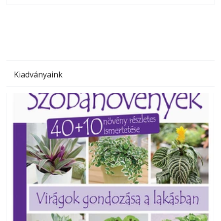
megoldás, mert: – t
Kiadványaink