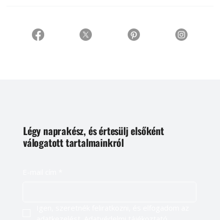
Légy naprakész, és értesülj elsőként
válogatott tartalmainkról
E-mail cím
*
Igen, szeretnék feliratkozni, és elfogadom az 
adatkezelést. 
Adatvédelmi tájékoztató