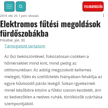
FELIRATKOZÁS
2019. okt. 25.
1 perc olvasás
Elektromos fűtési megoldások
fürdőszobákba
Frissítve:
jún. 30.
Támogatott tartalom
Az ősz beköszöntével, fokozatosan csökken a 
hőmérséklet mind kint, mind pedig az 
otthonunkban. Az addig megszokott kellemes 
meleget, fűtés és szellőztetés hiányában felváltja az 
egyre hűvösödő párás levegő. Sokan igyekeznek 
minél későbbre kitolni a fűtési szezon kezdetét, ám 
ez kedvezőtlen a nedves ruhák, törölközők szárítása 
szempontjából.