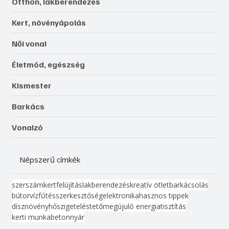
Otthon, lakberendezés
Kert, növényápolás
Női vonal
Életmód, egészség
Kismester
Barkács
Vonalzó
Népszerű címkék
szerszám
kert
felújítás
lakberendezés
kreatív ötlet
barkácsolás
bútor
víz
fűtés
szerkesztőség
elektronika
hasznos tippek
dísznövény
hőszigetelés
tető
megújuló energia
tisztítás
kerti munka
beton
nyár