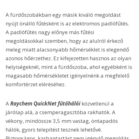
A fürdőszobákban egy másik kiváló megoldást 
nyújt önálló fűtésként is az elektromos padlófűtés. 
A padlófűtés nagy előnye más fűtési 
megoldásokkal szemben, hogy az alulról érkező 
meleg miatt alacsonyabb hőmérséklet is elegendő 
azonos hőérzethez. Ez kifejezetten hasznos az olyan 
helyiségeknél, mint a fürdőszoba, ahol egyébként is 
magasabb hőmérsékletet igényelnénk a megfelelő 
komfortérzet eléréséhez.
A 
Raychem QuickNet fűtőhálói
 közvetlenül a 
járólap alá, a csemperagasztóba rakhatók. A 
vékony, mindössze 3,5 mm vastag, öntapadós 
hálók, gyors telepítést tesznek lehetővé. 
Biztonságos, karbantartást nem igénylő megoldás, 