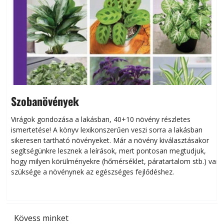
Szobanövények
Virágok gondozása a lakásban, 40+10 növény részletes
ismertetése! A könyv lexikonszerűen veszi sorra a lakásban
s
sikeresen tart­ha­tó növényeket. Már a növény kiválasztásakor
h
segítségünkre lesznek a leírások, mert pontosan megtudjuk,
k
hogy milyen körülményekre (hőmérséklet, páratartalom stb.) van
szüksége a növénynek az egészséges fejlődéshez.
t
Kövess minket