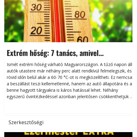
Extrém hőség: 7 tanács, amivel
megóvhatjuk autónkat a nyári károktól
Ismét extrém hőség várható Magyarországon. A tűző napon álló
autók utastere már néhány perc alatt rendkívül felmelegszik, és
rövid időn belül akár a 60-70 °C-ot is megközelítheti. Ez nemcsak
n
a beszállást teszi kellemetlenné, hanem az autó állapotára és a
benne hagyott tárgyakra is káros hatással lehet. Néhány
egyszerű óvintézkedéssel azonban jelentősen csökkenthetjük a
hőség káros hatásait.
l
Szerkesztőségi