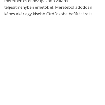
méretben és ehhez igazodó villamos 
teljesítményben érhetők el. Méretéből adódóan 
képes akár egy kisebb fürdőszoba befűtésére is.