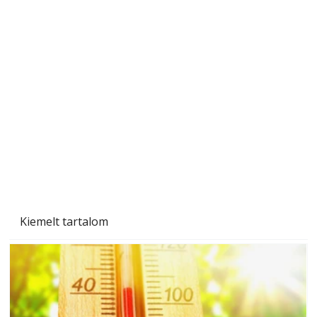
Tiszta homlokzat éveken át
Kiemelt tartalom