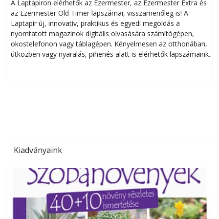
A Laptapiron elérhetők az Ezermester, az Ezermester Extra és
az Ezermester Old Timer lapszámai, visszamenőleg is! A
Laptapir új, innovatív, praktikus és egyedi megoldás a
L
nyomtatott magazinok digitális olvasására számítógépen,
okostelefonon vagy táblagépen. Kényelmesen az otthonában,
útközben vagy nyaralás, pihenés alatt is elérhetők lapszámaink.
ú
Bárhol, bármikor, akár külföldön élve vagy dolgozva is
B
olvashatók az Ezermester lapszámai. A Laptapir kényelmes
megoldás, mert: – t
Kiadványaink