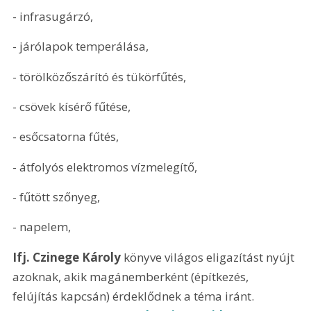
- infrasugárzó,
- járólapok temperálása,
- törölközőszárító és tükörfűtés,
- csövek kísérő fűtése,
- esőcsatorna fűtés,
- átfolyós elektromos vízmelegítő,
- fűtött szőnyeg,
- napelem,
Ifj. Czinege Károly
 könyve világos eligazítást nyújt 
azoknak, akik magánemberként (építkezés, 
felújítás kapcsán) érdeklődnek a téma iránt. 