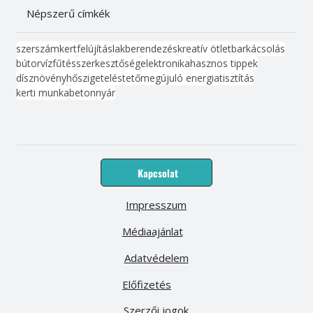
Népszerű címkék
szerszám
kert
felújítás
lakberendezés
kreatív ötlet
barkácsolás
bútor
víz
fűtés
szerkesztőség
elektronika
hasznos tippek
dísznövény
hőszigetelés
tető
megújuló energia
tisztítás
kerti munka
beton
nyár
Kapcsolat
Impresszum
Médiaajánlat
Adatvédelem
Előfizetés
Szerzői jogok