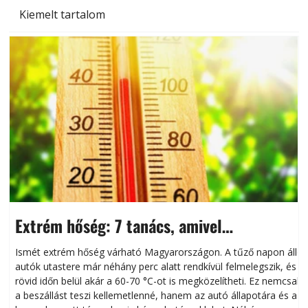
Kiemelt tartalom
Extrém hőség: 7 tanács, amivel
megóvhatjuk autónkat a nyári károktól
Ismét extrém hőség várható Magyarországon. A tűző napon álló
autók utastere már néhány perc alatt rendkívül felmelegszik, és
rövid időn belül akár a 60-70 °C-ot is megközelítheti. Ez nemcsak
n
a beszállást teszi kellemetlenné, hanem az autó állapotára és a