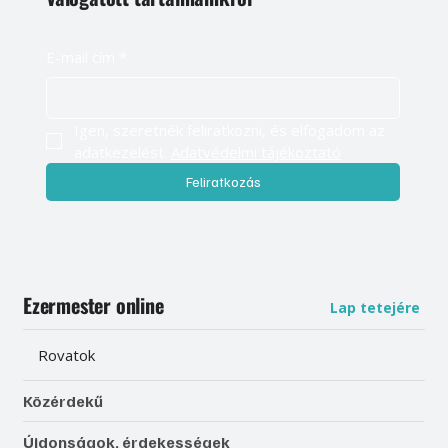
E-mail cím
*
Igen, szeretnék feliratkozni, és elfogadom az 
adatkezelést. 
Adatvédelmi tájékoztató
Feliratkozás
Ezermester online
Lap tetejére
Rovatok
Közérdekű
Újdonságok, érdekességek