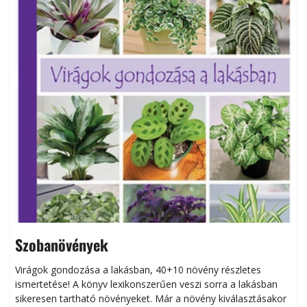
Szobanövények
Virágok gondozása a lakásban, 40+10 növény részletes
ismertetése! A könyv lexikonszerűen veszi sorra a lakásban
s
sikeresen tart­ha­tó növényeket. Már a növény kiválasztásakor
h