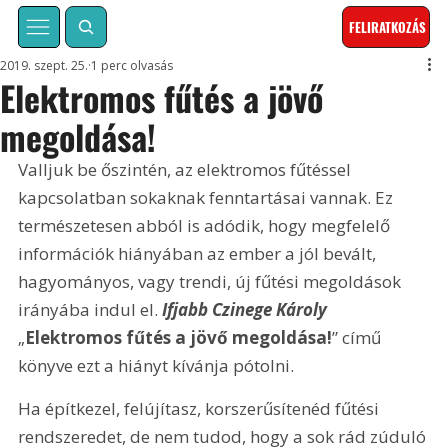
FELIRATKOZÁS
2019. szept. 25.
1 perc olvasás
Elektromos fűtés a jövő
megoldása!
Valljuk be őszintén, az elektromos fűtéssel 
kapcsolatban sokaknak fenntartásai vannak. Ez 
természetesen abból is adódik, hogy megfelelő 
információk hiányában az ember a jól bevált, 
hagyományos, vagy trendi, új fűtési megoldások 
irányába indul el. 
Ifjabb Czinege Károly
„
Elektromos fűtés a jövő megoldása!
” című 
könyve ezt a hiányt kívánja pótolni.
Ha építkezel, felújítasz, korszerűsítenéd fűtési 
rendszeredet, de nem tudod, hogy a sok rád zúduló 