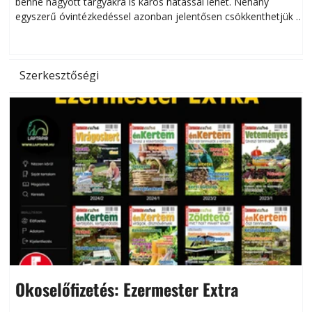
benne hagyott tárgyakra is káros hatással lehet. Néhány
egyszerű óvintézkedéssel azonban jelentősen csökkenthetjük a
hőség káros hatásait.
l
Szerkesztőségi
Okoselőfizetés: Ezermester Extra