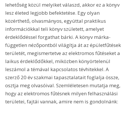
lehetőség közül melyiket válaszd, akkor ez a könyv 
lesz életed legjobb befektetése. Egy olyan 
közérthető, olvasmányos, egyúttal praktikus 
információkkal teli könyv született, amelyet 
érdeklődéssel forgathat bárki. A könyv márka-
független nézőpontból világítja át az épületfűtések 
területét, megismertetve az elektromos fűtéseket a 
laikus érdeklődőkkel, miközben könyörtelenül 
leszámol a témával kapcsolatos tévhitekkel. A 
szerző 20 év szakmai tapasztalatait foglalja össze, 
osztja meg olvasóival. Szemléletesen mutatja meg, 
hogy az elektromos fűtésnek milyen felhasználási 
területei, fajtái vannak, amire nem is gondolnánk: