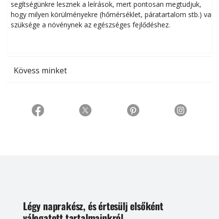
segítségünkre lesznek a leírások, mert pontosan megtudjuk,
k
hogy milyen körülményekre (hőmérséklet, páratartalom stb.) van
szüksége a növénynek az egészséges fejlődéshez.
t
Kövess minket
Légy naprakész, és értesülj elsőként
válogatott tartalmainkról