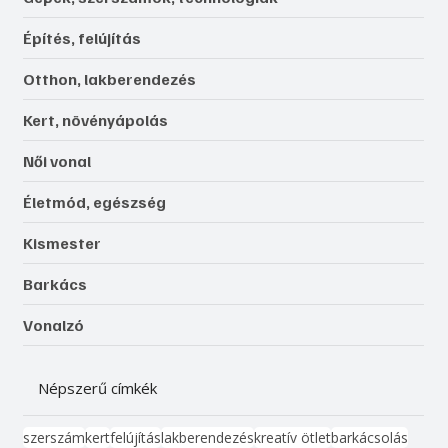
Építés, felújítás
Otthon, lakberendezés
Kert, növényápolás
Női vonal
Életmód, egészség
Kismester
Barkács
Vonalzó
Népszerű címkék
szerszám
kert
felújítás
lakberendezés
kreatív ötlet
barkácsolás