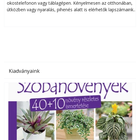
okostelefonon vagy táblagépen. Kényelmesen az otthonában,
útközben vagy nyaralás, pihenés alatt is elérhetők lapszámaink.
ú
Bárhol, bármikor, akár külföldön élve vagy dolgozva is
B
olvashatók az Ezermester lapszámai. A Laptapir kényelmes
megoldás, mert: – t
Kiadványaink