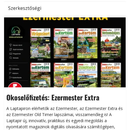
Szerkesztőségi
Okoselőfizetés: Ezermester Extra
A Laptapiron elérhetők az Ezermester, az Ezermester Extra és
az Ezermester Old Timer lapszámai, visszamenőleg is! A
Laptapir új, innovatív, praktikus és egyedi megoldás a
L
nyomtatott magazinok digitális olvasására számítógépen,