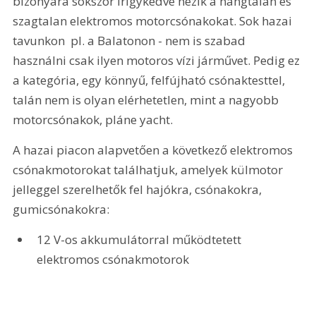
bizonyára sokszor irigykedve nézik a hangtalan és 
szagtalan elektromos motorcsónakokat. Sok hazai 
tavunkon  pl. a Balatonon - nem is szabad 
használni csak ilyen motoros vízi járművet. Pedig ez 
a kategória, egy könnyű, felfújható csónaktesttel, 
talán nem is olyan elérhetetlen, mint a nagyobb 
motorcsónakok, pláne yacht.
A hazai piacon alapvetően a következő elektromos 
csónakmotorokat találhatjuk, amelyek külmotor 
jelleggel szerelhetők fel hajókra, csónakokra, 
gumicsónakokra: 
12 V-os akkumulátorral működtetett 
elektromos csónakmotorok 