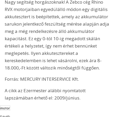
Nagy segítség horgászoknak! A Zebco cég Rhino 
RVX motorjaiban egyedülálló módon egy digitális 
akkutesztert is beépítettek, amely az akkumulátor 
sarukon jelentkező feszültség mérése alapján adja 
meg a még rendelkezésre álló akkumulátor 
kapacitást. Ez egy 0-tól 10-ig megadott skálán 
értékeli a helyzetet, így nem érhet bennünket 
meglepetés. Ilyen akkutesztereket a 
kereskedelemben is lehet vásárolni, ezek ára 8-
18.000,-Ft között változik minőségtől függően.
Forrás: MERCURY INTERSERVICE Kft.
A cikk az Ezermester alábbi nyomtatott 
lapszámában érhető el: 2009/június.
motor
Egyéb