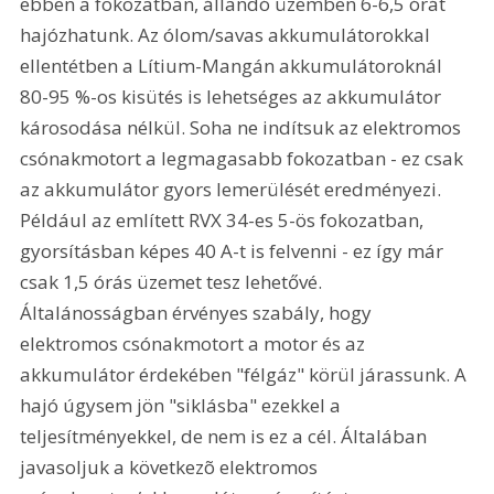
ebben a fokozatban, állandó üzemben 6-6,5 órát 
hajózhatunk. Az ólom/savas akkumulátorokkal 
ellentétben a Lítium-Mangán akkumulátoroknál 
80-95 %-os kisütés is lehetséges az akkumulátor 
károsodása nélkül. Soha ne indítsuk az elektromos 
csónakmotort a legmagasabb fokozatban - ez csak 
az akkumulátor gyors lemerülését eredményezi. 
Például az említett RVX 34-es 5-ös fokozatban, 
gyorsításban képes 40 A-t is felvenni - ez így már 
csak 1,5 órás üzemet tesz lehetővé. 
Általánosságban érvényes szabály, hogy 
elektromos csónakmotort a motor és az 
akkumulátor érdekében "félgáz" körül járassunk. A 
hajó úgysem jön "siklásba" ezekkel a 
teljesítményekkel, de nem is ez a cél. Általában 
javasoljuk a következõ elektromos 