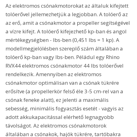
Az elektromos csónakmotorokat az általuk kifejtett 
tolóerővel jellemezhetjük a legjobban. A tolóerő az 
az erő, amit a csónakmotor a propeller segítségével 
a vízre kifejt. A tolóerő kifejezhető kp-ban és angol 
mértékegységben - lbs-ben (0,451 lbs = 1 kp). A 
modellmegjelölésben szereplő szám általában a 
tolóerő kp-ban vagy lbs-ben. Péládul egy Rhino 
RVX44 elektromos csónakmotor 44 lbs tolóerővel 
rendelkezik. Amennyiben az elektromos 
csónakmotor optimálisan van a csónak tükrére 
erősítve (a propellerkör felső éle 3-5 cm-rel van a 
csónak feneke alatt), ez jelenti a maximális 
sebesség, minimális fogyasztás esetét - vagyis az 
adott akkukapacitással elérhető legnagyobb 
távolságot. Az elektromos csónakmotorok 
általában a csónakok, hajók tükrére, tartóbakra 