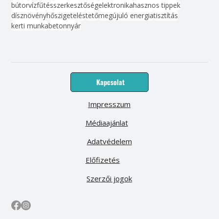
bútor
víz
fűtés
szerkesztőség
elektronika
hasznos tippek
dísznövény
hőszigetelés
tető
megújuló energia
tisztítás
kerti munka
beton
nyár
Kapcsolat
Impresszum
Médiaajánlat
Adatvédelem
Előfizetés
Szerzői jogok