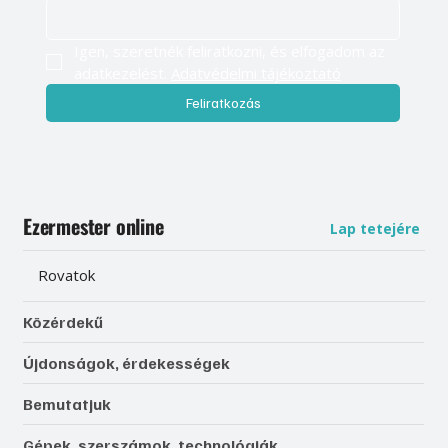
Igen, szeretnék feliratkozni, és elfogadom az 
adatkezelést. 
Adatvédelmi tájékoztató
Feliratkozás
Ezermester online
Lap tetejére
Rovatok
Közérdekű
Újdonságok, érdekességek
Bemutatjuk
Gépek, szerszámok, technológiák