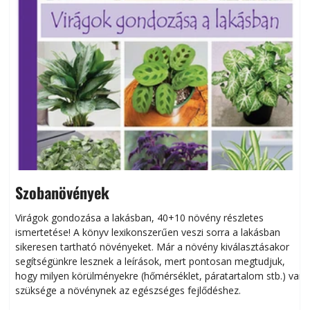
Szobanövények
Virágok gondozása a lakásban, 40+10 növény részletes
ismertetése! A könyv lexikonszerűen veszi sorra a lakásban
s
sikeresen tart­ha­tó növényeket. Már a növény kiválasztásakor
h
segítségünkre lesznek a leírások, mert pontosan megtudjuk,
k
hogy milyen körülményekre (hőmérséklet, páratartalom stb.) van
szüksége a növénynek az egészséges fejlődéshez.