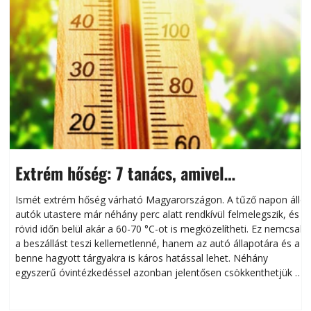
Extrém hőség: 7 tanács, amivel
megóvhatjuk autónkat a nyári károktól
Ismét extrém hőség várható Magyarországon. A tűző napon álló
autók utastere már néhány perc alatt rendkívül felmelegszik, és
rövid időn belül akár a 60-70 °C-ot is megközelítheti. Ez nemcsak
n
a beszállást teszi kellemetlenné, hanem az autó állapotára és a
benne hagyott tárgyakra is káros hatással lehet. Néhány
egyszerű óvintézkedéssel azonban jelentősen csökkenthetjük a
hőség káros hatásait.
l