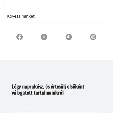
t
Kövess minket
Légy naprakész, és értesülj elsőként
válogatott tartalmainkról
E-mail cím
*