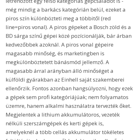
létrehozott egy felső kategóriás gépcsaládot is - 
még mindig a barkács kategórián belül, ezeket a 
piros szín különbözteti meg a többitől (red 
line=piros vonal). A piros gépeket a Bosch zöld és a 
BD sárga színű gépei közé pozícionálják, bár árban 
kedvezőbbek azoknál. A piros vonal gépeire 
magasabb minőség, és marketingben is 
megkülönböztetett bánásmód jellemző. A 
magasabb árral arányban álló minőséget a 
külföldi gyárakban az Einhell saját szakemberei 
ellenőrzik. Fontos azonban hangsúlyozni, hogy ezek 
a gépek sem profi kategóriájúak; nem folyamatos 
üzemre, hanem alkalmi használatra tervezték őket. 
Megjelentek a lithium akkumulátoros, vezeték 
nélküli szerszámgépek és kerti gépek is, 
amelyeknél a több cellás akkumulátor tökéletes 