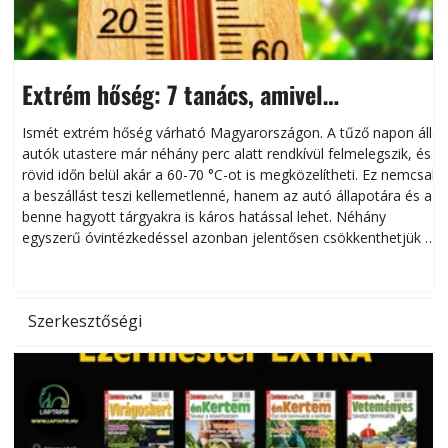
Extrém hőség: 7 tanács, amivel
megóvhatjuk autónkat a nyári károktól
Ismét extrém hőség várható Magyarországon. A tűző napon álló
autók utastere már néhány perc alatt rendkívül felmelegszik, és
rövid időn belül akár a 60-70 °C-ot is megközelítheti. Ez nemcsak
n
a beszállást teszi kellemetlenné, hanem az autó állapotára és a
benne hagyott tárgyakra is káros hatással lehet. Néhány
egyszerű óvintézkedéssel azonban jelentősen csökkenthetjük a
hőség káros hatásait.
l
Szerkesztőségi