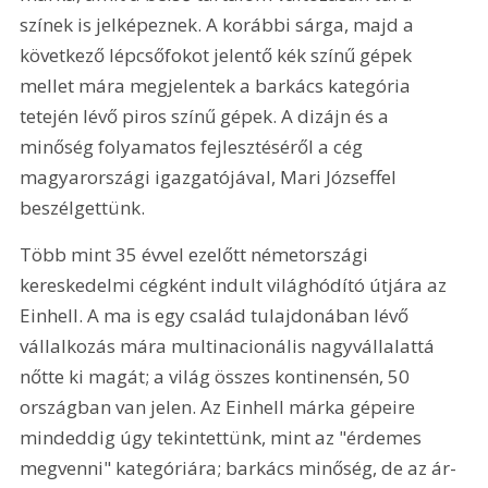
színek is jelképeznek. A korábbi sárga, majd a 
következő lépcsőfokot jelentő kék színű gépek 
mellet mára megjelentek a barkács kategória 
tetején lévő piros színű gépek. A dizájn és a 
minőség folyamatos fejlesztéséről a cég 
magyarországi igazgatójával, Mari Józseffel 
beszélgettünk.
Több mint 35 évvel ezelőtt németországi 
kereskedelmi cégként indult világhódító útjára az 
Einhell. A ma is egy család tulajdonában lévő 
vállalkozás mára multinacionális nagyvállalattá 
nőtte ki magát; a világ összes kontinensén, 50 
országban van jelen. Az Einhell márka gépeire 
mindeddig úgy tekintettünk, mint az "érdemes 
megvenni" kategóriára; barkács minőség, de az ár-