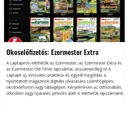
Okoselőfizetés: Ezermester Extra
A Laptapiron elérhetők az Ezermester, az Ezermester Extra és
az Ezermester Old Timer lapszámai, visszamenőleg is! A
Laptapir új, innovatív, praktikus és egyedi megoldás a
L
nyomtatott magazinok digitális olvasására számítógépen,
okostelefonon vagy táblagépen. Kényelmesen az otthonában,
útközben vagy nyaralás, pihenés alatt is elérhetők lapszámaink.
ú
Bárhol, bármikor, akár külföldön élve vagy dolgozva is
B
olvashatók az Ezermester lapszámai. A Laptapir kényelmes
megoldás, mert: – t