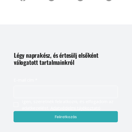
Légy naprakész, és értesülj elsőként
válogatott tartalmainkról
E-mail cím
*
Igen, szeretnék feliratkozni, és elfogadom az 
adatkezelést. 
Adatvédelmi tájékoztató
Feliratkozás