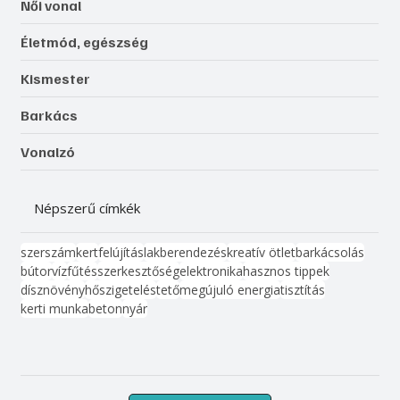
Női vonal
Életmód, egészség
Kismester
Barkács
Vonalzó
Népszerű címkék
szerszám
kert
felújítás
lakberendezés
kreatív ötlet
barkácsolás
bútor
víz
fűtés
szerkesztőség
elektronika
hasznos tippek
dísznövény
hőszigetelés
tető
megújuló energia
tisztítás
kerti munka
beton
nyár