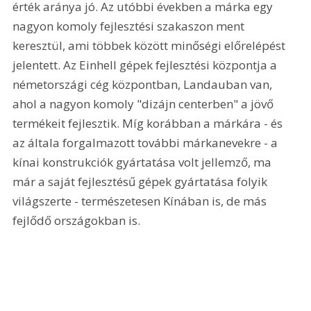
érték aránya jó. Az utóbbi években a márka egy 
nagyon komoly fejlesztési szakaszon ment 
keresztül, ami többek között minőségi előrelépést 
jelentett. Az Einhell gépek fejlesztési központja a 
németországi cég központban, Landauban van, 
ahol a nagyon komoly "dizájn centerben" a jövő 
termékeit fejlesztik. Míg korábban a márkára - és 
az általa forgalmazott további márkanevekre - a 
kínai konstrukciók gyártatása volt jellemző, ma 
már a saját fejlesztésű gépek gyártatása folyik 
világszerte - természetesen Kínában is, de más 
fejlődő országokban is.