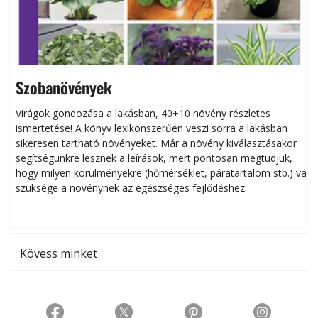
Szobanövények
Virágok gondozása a lakásban, 40+10 növény részletes
ismertetése! A könyv lexikonszerűen veszi sorra a lakásban
s
sikeresen tart­ha­tó növényeket. Már a növény kiválasztásakor
h
segítségünkre lesznek a leírások, mert pontosan megtudjuk,
k
hogy milyen körülményekre (hőmérséklet, páratartalom stb.) van
szüksége a növénynek az egészséges fejlődéshez.
t
Kövess minket