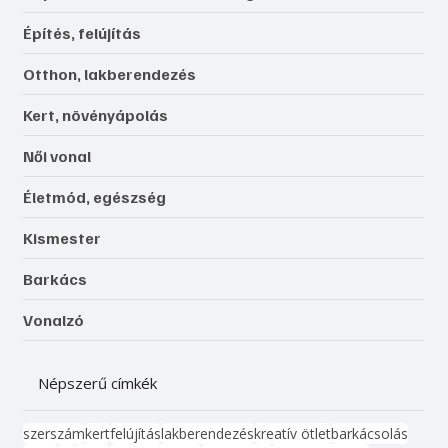
Építés, felújítás
Otthon, lakberendezés
Kert, növényápolás
Női vonal
Életmód, egészség
Kismester
Barkács
Vonalzó
Népszerű címkék
szerszám
kert
felújítás
lakberendezés
kreatív ötlet
barkácsolás