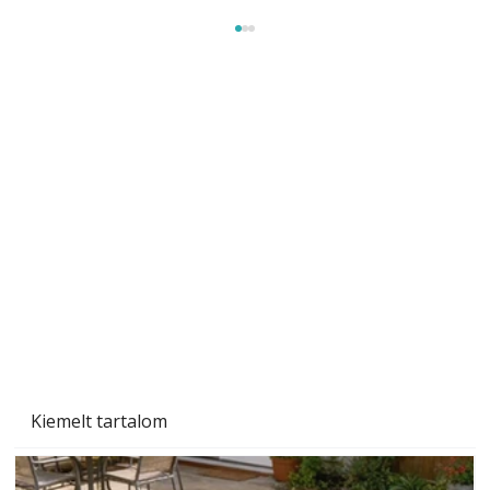
Szárazság a kertben – az aszály hatása a
növényekre és a védekezés lehetőségei
Kiemelt tartalom