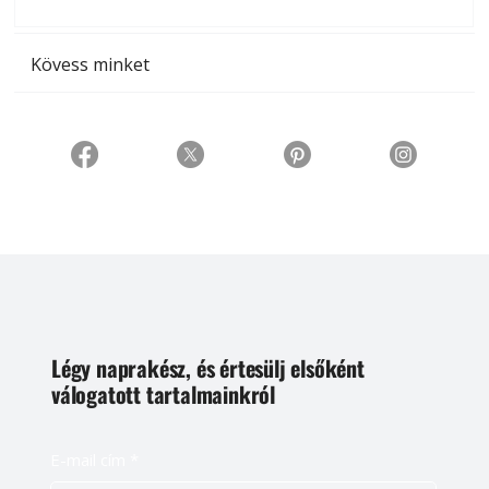
t
Kövess minket
Légy naprakész, és értesülj elsőként
válogatott tartalmainkról
E-mail cím
*