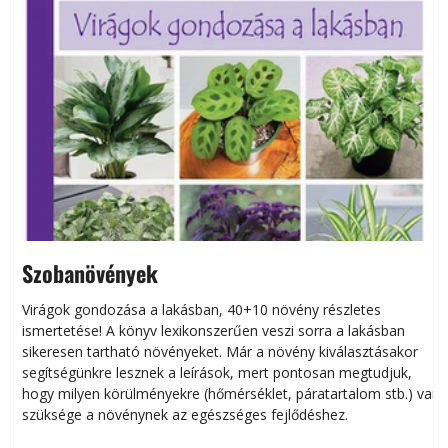
Szobanövények
Virágok gondozása a lakásban, 40+10 növény részletes
ismertetése! A könyv lexikonszerűen veszi sorra a lakásban
s
sikeresen tart­ha­tó növényeket. Már a növény kiválasztásakor
h
segítségünkre lesznek a leírások, mert pontosan megtudjuk,
k
hogy milyen körülményekre (hőmérséklet, páratartalom stb.) van
szüksége a növénynek az egészséges fejlődéshez.