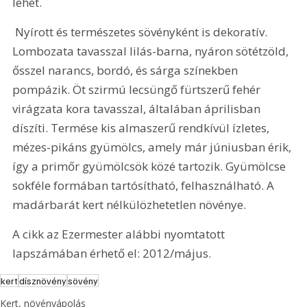
lehet.
 Nyírott és természetes sövényként is dekoratív. 
Lombozata tavasszal lilás-barna, nyáron sötétzöld, 
ősszel narancs, bordó, és sárga színekben 
pompázik. Öt szirmú lecsüngő fürtszerű fehér 
virágzata kora tavasszal, általában áprilisban 
díszíti. Termése kis almaszerű rendkívül ízletes, 
mézes-pikáns gyümölcs, amely már júniusban érik, 
így a primőr gyümölcsök közé tartozik. Gyümölcse 
sokféle formában tartósítható, felhasználható. A 
madárbarát kert nélkülözhetetlen növénye.
A cikk az Ezermester alábbi nyomtatott 
lapszámában érhető el: 2012/május.
kert
dísznövény
sövény
Kert, növényápolás