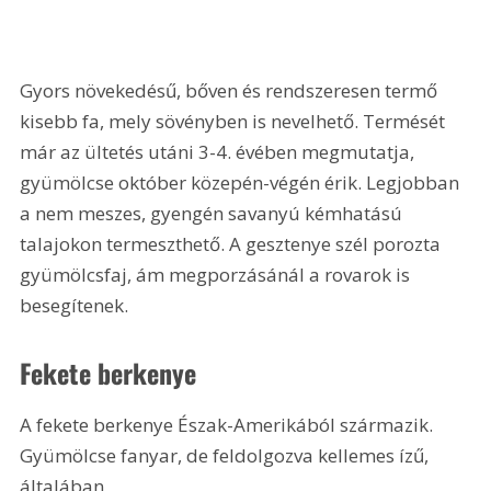
Gyors növekedésű, bőven és rendszeresen termő 
kisebb fa, mely sövényben is nevelhető. Termését 
már az ültetés utáni 3-4. évében megmutatja, 
gyümölcse október közepén-végén érik. Legjobban 
a nem meszes, gyengén savanyú kémhatású 
talajokon termeszthető. A gesztenye szél porozta 
gyümölcsfaj, ám megporzásánál a rovarok is 
besegítenek.
Fekete berkenye
A fekete berkenye Észak-Amerikából származik. 
Gyümölcse fanyar, de feldolgozva kellemes ízű, 
általában 