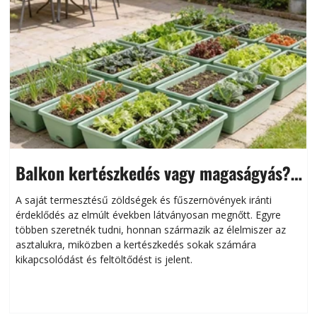
Balkon kertészkedés vagy magaságyás?
Helytakarékos kertészkedés
A saját termesztésű zöldségek és fűszernövények iránti
érdeklődés az elmúlt években látványosan megnőtt. Egyre
többen szeretnék tudni, honnan származik az élelmiszer az
l
asztalukra, miközben a kertészkedés sokak számára
kikapcsolódást és feltöltődést is jelent.
é
d