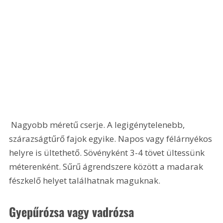
 Nagyobb méretű cserje. A legigénytelenebb, 
szárazságtűrő fajok egyike. Napos vagy félárnyékos 
helyre is ültethető. Sövényként 3-4 tövet ültessünk 
méterenként. Sűrű ágrendszere között a madarak 
fészkelő helyet találhatnak maguknak.
Gyepűrózsa vagy vadrózsa