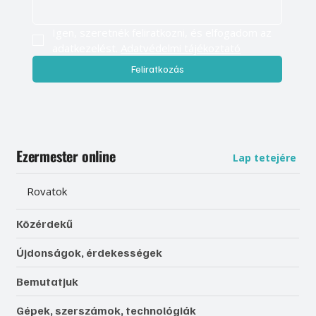
Igen, szeretnék feliratkozni, és elfogadom az 
adatkezelést. 
Adatvédelmi tájékoztató
Feliratkozás
Ezermester online
Lap tetejére
Rovatok
Közérdekű
Újdonságok, érdekességek
Bemutatjuk
Gépek, szerszámok, technológiák