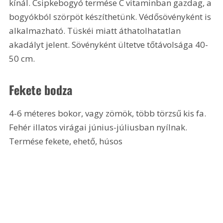
kínál. Csipkebogyó termése C vitaminban gazdag, a 
bogyókból szörpöt készíthetünk. Védősövényként is 
alkalmazható. Tüskéi miatt áthatolhatatlan 
akadályt jelent. Sövényként ültetve tőtávolsága 40-
50 cm.
Fekete bodza
4-6 méteres bokor, vagy zömök, több törzsű kis fa. 
Fehér illatos virágai június-júliusban nyílnak. 
Termése fekete, ehető, húsos 