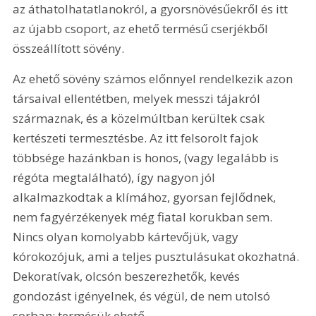
az áthatolhatatlanokról, a gyorsnövésűekről és itt 
az újabb csoport, az ehető termésű cserjékből 
összeállított sövény.
Az ehető sövény számos előnnyel rendelkezik azon 
társaival ellentétben, melyek messzi tájakról 
származnak, és a közelmúltban kerültek csak 
kertészeti termesztésbe. Az itt felsorolt fajok 
többsége hazánkban is honos, (vagy legalább is 
régóta megtalálható), így nagyon jól 
alkalmazkodtak a klímához, gyorsan fejlődnek, 
nem fagyérzékenyek még fiatal korukban sem. 
Nincs olyan komolyabb kártevőjük, vagy 
kórokozójuk, ami a teljes pusztulásukat okozhatná. 
Dekoratívak, olcsón beszerezhetők, kevés 
gondozást igényelnek, és végül, de nem utolsó 
sorban; termésük ehető.