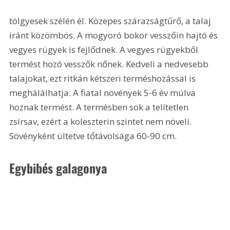
tölgyesek szélén él. Közepes szárazságtűrő, a talaj 
iránt közömbös. A mogyoró bokor vesszőin hajtó és 
vegyes rügyek is fejlődnek. A vegyes rügyekből 
termést hozó vesszők nőnek. Kedveli a nedvesebb 
talajokat, ezt ritkán kétszeri terméshozással is 
meghálálhatja. A fiatal növények 5-6 év múlva 
hoznak termést. A termésben sok a telítetlen 
zsírsav, ezért a koleszterin szintet nem növeli. 
Sövényként ültetve tőtávolsága 60-90 cm.
Egybibés galagonya 