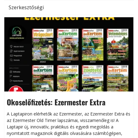
Szerkesztőségi
Okoselőfizetés: Ezermester Extra
A Laptapiron elérhetők az Ezermester, az Ezermester Extra és
az Ezermester Old Timer lapszámai, visszamenőleg is! A
Laptapir új, innovatív, praktikus és egyedi megoldás a
L
nyomtatott magazinok digitális olvasására számítógépen,