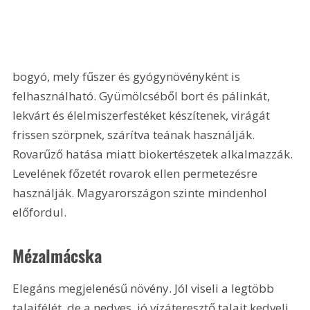
bogyó, mely fűszer és gyógynövényként is 
felhasználható. Gyümölcséből bort és pálinkát, 
lekvárt és élelmiszerfestéket készítenek, virágát 
frissen szörpnek, szárítva teának használják. 
Rovarűző hatása miatt biokertészetek alkalmazzák. 
Levelének főzetét rovarok ellen permetezésre 
használják. Magyarországon szinte mindenhol 
előfordul.
Mézalmácska
Elegáns megjelenésű növény. Jól viseli a legtöbb 
talajfélét, de a nedves, jó vízáteresztő talajt kedveli 