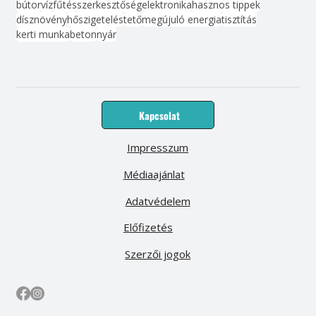
bútor
víz
fűtés
szerkesztőség
elektronika
hasznos tippek
dísznövény
hőszigetelés
tető
megújuló energia
tisztítás
kerti munka
beton
nyár
Kapcsolat
Impresszum
Médiaajánlat
Adatvédelem
Előfizetés
Szerzői jogok