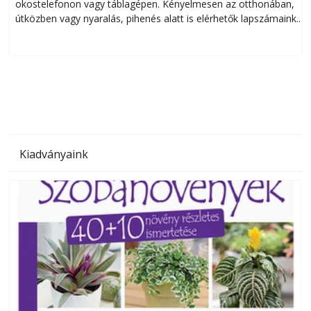
okostelefonon vagy táblagépen. Kényelmesen az otthonában,
útközben vagy nyaralás, pihenés alatt is elérhetők lapszámaink.
ú
Bárhol, bármikor, akár külföldön élve vagy dolgozva is
B
olvashatók az Ezermester lapszámai. A Laptapir kényelmes
megoldás, mert: – t
Kiadványaink