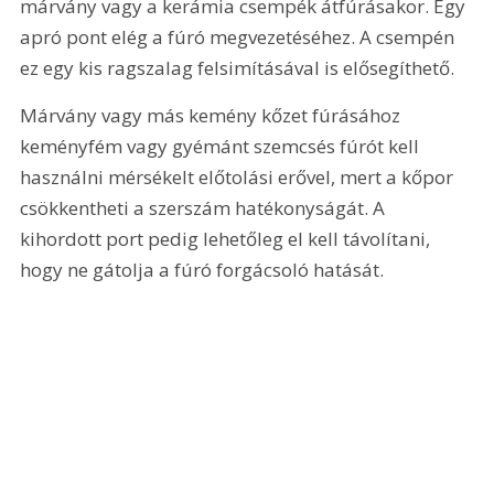
márvány vagy a kerámia csempék átfúrásakor. Egy 
apró pont elég a fúró megvezetéséhez. A csempén 
ez egy kis ragszalag felsimításával is elősegíthető.
Márvány vagy más kemény kőzet fúrásához 
keményfém vagy gyémánt szemcsés fúrót kell 
használni mérsékelt előtolási erővel, mert a kőpor 
csökkentheti a szerszám hatékonyságát. A 
kihordott port pedig lehetőleg el kell távolítani, 
hogy ne gátolja a fúró forgácsoló hatását.