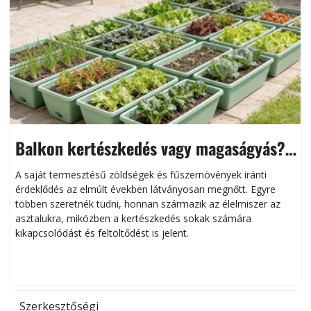
Balkon kertészkedés vagy magaságyás?
Helytakarékos kertészkedés
A saját termesztésű zöldségek és fűszernövények iránti
érdeklődés az elmúlt években látványosan megnőtt. Egyre
többen szeretnék tudni, honnan származik az élelmiszer az
l
asztalukra, miközben a kertészkedés sokak számára
kikapcsolódást és feltöltődést is jelent.
é
d
Szerkesztőségi