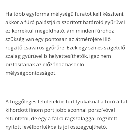
Ha több egyforma mélységű furatot kell készíteni, 
akkor a fúró palástjára szorított határoló gyűrűvel 
ez korrektül megoldható, ám minden fúróhoz 
szükség van egy pontosan az átmérőjére illő 
rögzítő csavaros gyűrűre. Ezek egy színes szigetelő 
szalag gyűrűvel is helyettesíthetők, igaz nem 
biztosítanak az előzőhöz hasonló 
mélységpontosságot.
A függőleges felületekbe fúrt lyukaknál a fúró által 
kihordott finom port jobb azonnal porszívóval 
eltüntetni, de egy a falra ragszalaggal rögzített 
nyitott levélborítékba is jól összegyűjthető.