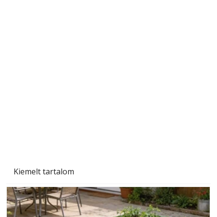
A varrógép és a varrás
Kiemelt tartalom