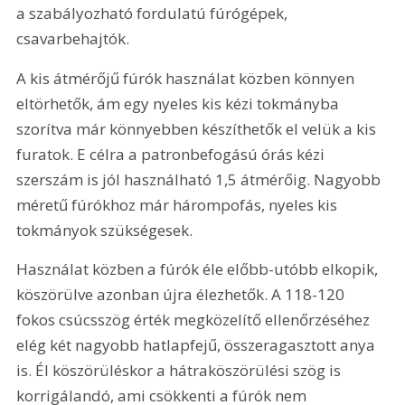
a szabályozható fordulatú fúrógépek, 
csavarbehajtók.
A kis átmérőjű fúrók használat közben könnyen 
eltörhetők, ám egy nyeles kis kézi tokmányba 
szorítva már könnyebben készíthetők el velük a kis 
furatok. E célra a patronbefogású órás kézi 
szerszám is jól használható 1,5 átmérőig. Nagyobb 
méretű fúrókhoz már hárompofás, nyeles kis 
tokmányok szükségesek.
Használat közben a fúrók éle előbb-utóbb elkopik, 
köszörülve azonban újra élezhetők. A 118-120 
fokos csúcsszög érték megközelítő ellenőrzéséhez 
elég két nagyobb hatlapfejű, összeragasztott anya 
is. Él köszörüléskor a hátraköszörülési szög is 
korrigálandó, ami csökkenti a fúrók nem 