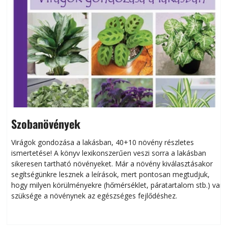
Szobanövények
Virágok gondozása a lakásban, 40+10 növény részletes
ismertetése! A könyv lexikonszerűen veszi sorra a lakásban
s
sikeresen tart­ha­tó növényeket. Már a növény kiválasztásakor
h
segítségünkre lesznek a leírások, mert pontosan megtudjuk,
k
hogy milyen körülményekre (hőmérséklet, páratartalom stb.) van
szüksége a növénynek az egészséges fejlődéshez.
t