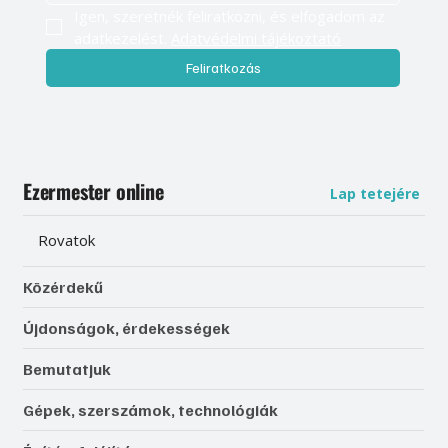
Igen, szeretnék feliratkozni, és elfogadom az 
adatkezelést. 
Adatvédelmi tájékoztató
Feliratkozás
Ezermester online
Lap tetejére
Rovatok
Közérdekű
Újdonságok, érdekességek
Bemutatjuk
Gépek, szerszámok, technológiák