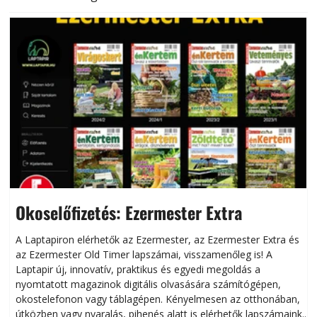
Okoselőfizetés: Ezermester Extra
A Laptapiron elérhetők az Ezermester, az Ezermester Extra és
az Ezermester Old Timer lapszámai, visszamenőleg is! A
Laptapir új, innovatív, praktikus és egyedi megoldás a
L
nyomtatott magazinok digitális olvasására számítógépen,
okostelefonon vagy táblagépen. Kényelmesen az otthonában,
útközben vagy nyaralás, pihenés alatt is elérhetők lapszámaink.
ú