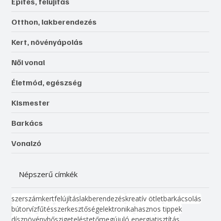
Építés, felújítás
Otthon, lakberendezés
Kert, növényápolás
Női vonal
Életmód, egészség
Kismester
Barkács
Vonalzó
Népszerű címkék
szerszám
kert
felújítás
lakberendezés
kreatív ötlet
barkácsolás
bútor
víz
fűtés
szerkesztőség
elektronika
hasznos tippek
dísznövény
hőszigetelés
tető
megújuló energia
tisztítás