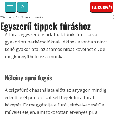
FELIRATKOZÁS
2020. aug. 12.
2 perc olvasás
Egyszerű tippek fúráshoz
A fúrás egyszerű feladatnak tűnik, ám csak a 
gyakorlott barkácsolóknak. Akinek azonban nincs 
kellő gyakorlata, az számos hibát követhet el, de 
megkönnyíthető ez a munka.
Néhány apró fogás
A csigafúrók használata előtt az anyagon mindig 
edzett acél pontozóval kell bejelölni a furat 
közepét. Ez meggátolja a fúró „eltévelyedését” a 
művelet elején, ami fokozottan érvényes pl. a 