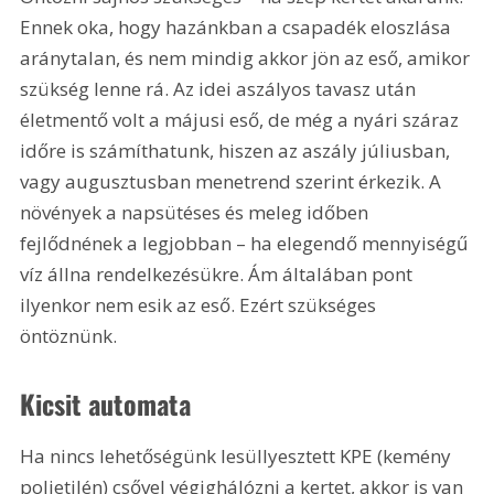
Ennek oka, hogy hazánkban a csapadék eloszlása 
aránytalan, és nem mindig akkor jön az eső, amikor 
szükség lenne rá. Az idei aszályos tavasz után 
életmentő volt a májusi eső, de még a nyári száraz 
időre is számíthatunk, hiszen az aszály júliusban, 
vagy augusztusban menetrend szerint érkezik. A 
növények a napsütéses és meleg időben 
fejlődnének a legjobban – ha elegendő mennyiségű 
víz állna rendelkezésükre. Ám általában pont 
ilyenkor nem esik az eső. Ezért szükséges 
öntöznünk.
Kicsit automata
Ha nincs lehetőségünk lesüllyesztett KPE (kemény 
polietilén) csővel végighálózni a kertet, akkor is van 