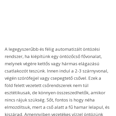
A legegyszerűbb és félig automatizált öntözési 
rendszer, ha kiépítünk egy öntözőcső fővonalat, 
melynek végére kettős vagy hármas elágazású 
csatlakozót teszünk. Innen indul a 2-3 szárnyvonal, 
végén szórófejjel vagy csepegtető csővel. Ezek a 
föld felett vezetett csőrendszerek nem túl 
esztétikusak, de könnyen összeszedhetők, amikor 
nincs rájuk szükség. Sőt, fontos is hogy néha 
elmozdítsuk, mert a cső alatt a fű hamar lelapul, és 
kiszárad. Amennyiben vezetékes vízzel öntözünk 