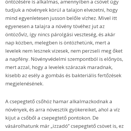
öntözésére is alkalmas, amennyiben a csövet úgy 
tudjuk a növények körül a talajon elvezetni, hogy 
mind egyenletesen jusson belőle vízhez. Mivel itt 
egyenesen a talajra a növény tövéhez jut az 
öntözővíz, így nincs párolgási veszteség, és akár 
nap közben, melegben is öntözhetünk, mert a 
levelek nem lesznek vizesek, nem perzseli meg őket 
a napfény. Növényvédelmi szempontból is előnyös, 
mert azzal, hogy a levelek szárazak maradnak, 
kisebb az esély a gombás és bakteriális fertőzések 
megjelenésének.
A csepegtető csőhöz hamar alkalmazkodnak a 
növények, és arra növesztik gyökereiket, ahol a víz 
kijut a csőből a csepegtető pontokon. De 
vásárolhatunk már „izzadó” csepegtető csövet is, ez 