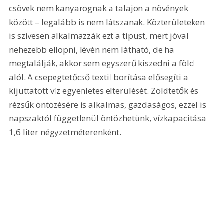
csövek nem kanyarognak a talajon a növények 
között – legalább is nem látszanak. Közterületeken 
is szívesen alkalmazzák ezt a típust, mert jóval 
nehezebb ellopni, lévén nem látható, de ha 
megtalálják, akkor sem egyszerű kiszedni a föld 
alól. A csepegtetőcső textil borítása elősegíti a 
kijuttatott víz egyenletes elterülését. Zöldtetők és 
rézsűk öntözésére is alkalmas, gazdaságos, ezzel is 
napszaktól függetlenül öntözhetünk, vízkapacitása 
1,6 liter négyzetméterenként.