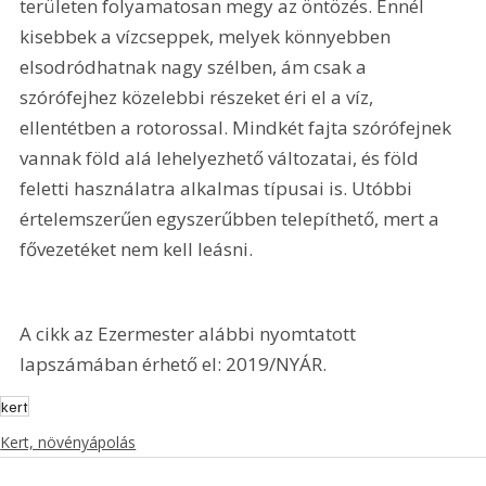
területen folyamatosan megy az öntözés. Ennél 
kisebbek a vízcseppek, melyek könnyebben 
elsodródhatnak nagy szélben, ám csak a 
szórófejhez közelebbi részeket éri el a víz, 
ellentétben a rotorossal. Mindkét fajta szórófejnek 
vannak föld alá lehelyezhető változatai, és föld 
feletti használatra alkalmas típusai is. Utóbbi 
értelemszerűen egyszerűbben telepíthető, mert a 
fővezetéket nem kell leásni.
A cikk az Ezermester alábbi nyomtatott 
lapszámában érhető el: 2019/NYÁR.
kert
Kert, növényápolás