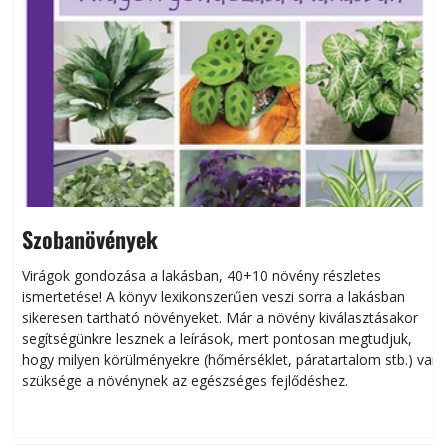
Szobanövények
Virágok gondozása a lakásban, 40+10 növény részletes
ismertetése! A könyv lexikonszerűen veszi sorra a lakásban
s
sikeresen tart­ha­tó növényeket. Már a növény kiválasztásakor
h
segítségünkre lesznek a leírások, mert pontosan megtudjuk,
k
hogy milyen körülményekre (hőmérséklet, páratartalom stb.) van
szüksége a növénynek az egészséges fejlődéshez.
t