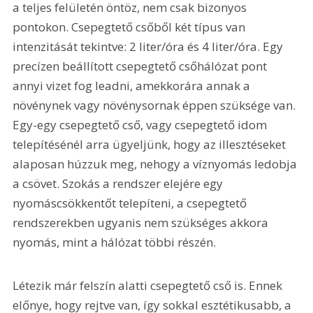
a teljes felületén öntöz, nem csak bizonyos 
pontokon. Csepegtető csőből két típus van 
intenzitását tekintve: 2 liter/óra és 4 liter/óra. Egy 
precízen beállított csepegtető csőhálózat pont 
annyi vizet fog leadni, amekkorára annak a 
növénynek vagy növénysornak éppen szüksége van. 
Egy-egy csepegtető cső, vagy csepegtető idom 
telepítésénél arra ügyeljünk, hogy az illesztéseket 
alaposan húzzuk meg, nehogy a víznyomás ledobja 
a csövet. Szokás a rendszer elejére egy 
nyomáscsökkentőt telepíteni, a csepegtető 
rendszerekben ugyanis nem szükséges akkora 
nyomás, mint a hálózat többi részén.
Létezik már felszín alatti csepegtető cső is. Ennek 
előnye, hogy rejtve van, így sokkal esztétikusabb, a 