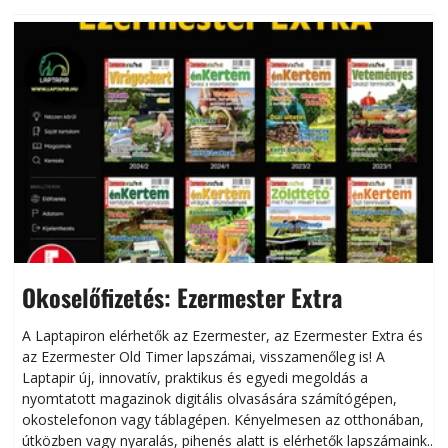
Okoselőfizetés: Ezermester Extra
A Laptapiron elérhetők az Ezermester, az Ezermester Extra és
az Ezermester Old Timer lapszámai, visszamenőleg is! A
Laptapir új, innovatív, praktikus és egyedi megoldás a
L
nyomtatott magazinok digitális olvasására számítógépen,
okostelefonon vagy táblagépen. Kényelmesen az otthonában,
útközben vagy nyaralás, pihenés alatt is elérhetők lapszámaink.
ú