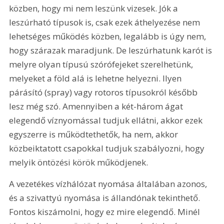
közben, hogy mi nem leszünk vizesek. Jók a 
leszúrható típusok is, csak ezek áthelyezése nem 
lehetséges működés közben, legalább is úgy nem, 
hogy szárazak maradjunk. De leszúrhatunk karót is 
melyre olyan típusú szórófejeket szerelhetünk, 
melyeket a föld alá is lehetne helyezni. Ilyen 
párásító (spray) vagy rotoros típusokról később 
lesz még szó. Amennyiben a két-három ágat 
elegendő víznyomással tudjuk ellátni, akkor ezek 
egyszerre is működtethetők, ha nem, akkor 
közbeiktatott csapokkal tudjuk szabályozni, hogy 
melyik öntözési körök működjenek.
A vezetékes vízhálózat nyomása általában azonos, 
és a szivattyú nyomása is állandónak tekinthető. 
Fontos kiszámolni, hogy ez mire elegendő. Minél 