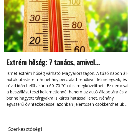
Extrém hőség: 7 tanács, amivel
megóvhatjuk autónkat a nyári károktól
Ismét extrém hőség várható Magyarországon. A tűző napon álló
autók utastere már néhány perc alatt rendkívül felmelegszik, és
rövid időn belül akár a 60-70 °C-ot is megközelítheti. Ez nemcsak
n
a beszállást teszi kellemetlenné, hanem az autó állapotára és a
benne hagyott tárgyakra is káros hatással lehet. Néhány
egyszerű óvintézkedéssel azonban jelentősen csökkenthetjük a
hőség káros hatásait.
l
Szerkesztőségi