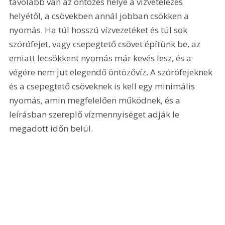
távolabb van az öntözés helye a vízvételezés 
helyétől, a csövekben annál jobban csökken a 
nyomás. Ha túl hosszú vízvezetéket és túl sok 
szórófejet, vagy csepegtető csövet építünk be, az 
emiatt lecsökkent nyomás már kevés lesz, és a 
végére nem jut elegendő öntözővíz. A szórófejeknek 
és a csepegtető csöveknek is kell egy minimális 
nyomás, amin megfelelően működnek, és a 
leírásban szereplő vízmennyiséget adják le 
megadott időn belül.