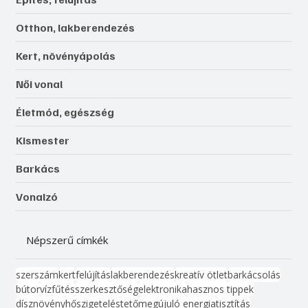
Otthon, lakberendezés
Kert, növényápolás
Női vonal
Életmód, egészség
Kismester
Barkács
Vonalzó
Népszerű címkék
szerszám
kert
felújítás
lakberendezés
kreatív ötlet
barkácsolás
bútor
víz
fűtés
szerkesztőség
elektronika
hasznos tippek
dísznövény
hőszigetelés
tető
megújuló energia
tisztítás