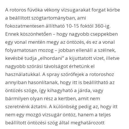
A rotoros fúvóka vékony vízsugarakat forgat körbe 
a beállított szögtartományban, ami 
fokozatmentesen állítható 10-15 foktól 360-ig. 
Ennek köszönhetően – hogy nagyobb cseppekben 
egy vonal mentén megy az öntözés, és ez a vonal 
folyamatosan mozog – jobban ellenáll a szélnek, 
kevésbé tudja „elhordani” a kijuttatott vizet, illetve 
nagyobb szórási távolságot érhetünk el 
használatukkal. A spray szórófejek a rotoroshoz 
annyiban hasonlítanak, hogy itt is beállítható az 
öntözés szöge, így kihagyható a járda, vagy 
bármilyen olyan rész a kertben, amit nem 
szeretnénk áztatni. A különbség pedig az, hogy itt 
nem egy mozgó vízsugár öntöz, hanem a teljes 
beállított öntözési szög által meghatározott 