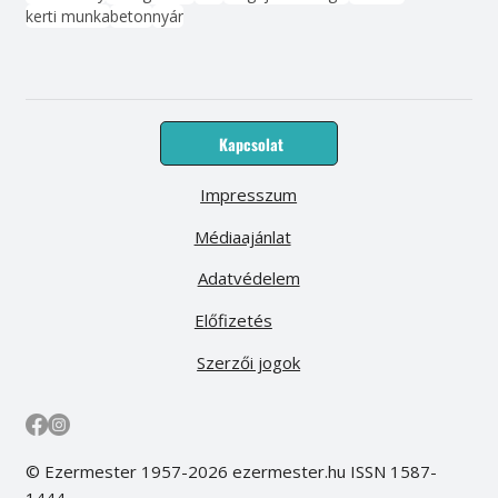
kerti munka
beton
nyár
Kapcsolat
Impresszum
Médiaajánlat
Adatvédelem
Előfizetés
Szerzői jogok
© Ezermester 1957-2026 ezermester.hu ISSN 1587-
1444