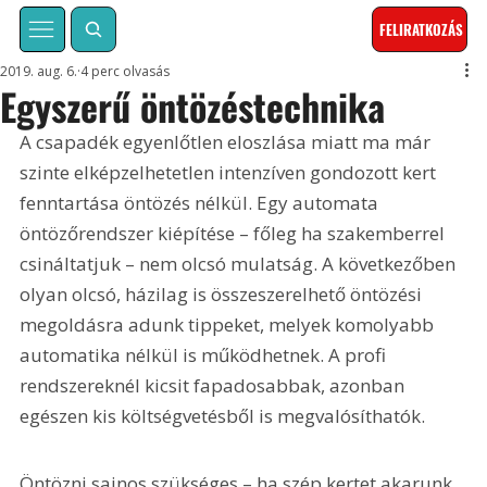
FELIRATKOZÁS
2019. aug. 6.
4 perc olvasás
Egyszerű öntözéstechnika
A csapadék egyenlőtlen eloszlása miatt ma már 
szinte elképzelhetetlen intenzíven gondozott kert 
fenntartása öntözés nélkül. Egy automata 
öntözőrendszer kiépítése – főleg ha szakemberrel 
csináltatjuk – nem olcsó mulatság. A következőben 
olyan olcsó, házilag is összeszerelhető öntözési 
megoldásra adunk tippeket, melyek komolyabb 
automatika nélkül is működhetnek. A profi 
rendszereknél kicsit fapadosabbak, azonban 
egészen kis költségvetésből is megvalósíthatók.
Öntözni sajnos szükséges – ha szép kertet akarunk. 