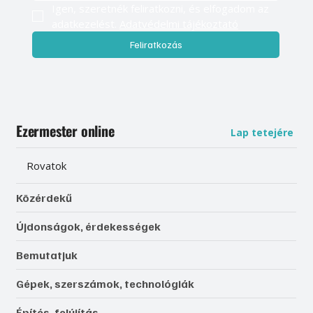
Igen, szeretnék feliratkozni, és elfogadom az 
adatkezelést. 
Adatvédelmi tájékoztató
Feliratkozás
Ezermester online
Lap tetejére
Rovatok
Közérdekű
Újdonságok, érdekességek
Bemutatjuk
Gépek, szerszámok, technológiák
Építés, felújítás