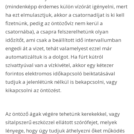
(mindenképp érdemes külön vízórát igényelni, mert 
ha ezt elmulasztjuk, akkor a csatornadíjat is ki kell 
fizetnünk, pedig az öntözővíz nem kerül a 
csatornába), a csapra felszerelhetünk olyan 
időzítőt, ami csak a beállított idő intervallumban 
engedi át a vizet, tehát valamelyest ezzel már 
automatizáltuk is a dolgot. Ha fúrt kútról 
szivattyúval van a vízkivétel, akkor egy kétezer 
forintos elektromos időkapcsoló beiktatásával 
tudjuk a jelenlétünk nélkül is bekapcsolni, vagy 
kikapcsolni az öntözést.
Az öntöző ágak végére tehetünk kerekekkel, vagy 
sítalpszerű eszközzel ellátott szórófejet, melyek 
lényege, hogy úgy tudjuk áthelyezni őket működés 