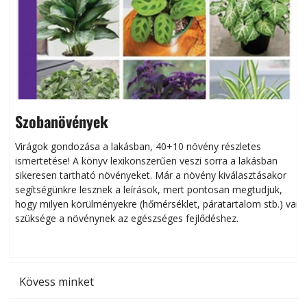
Szobanövények
Virágok gondozása a lakásban, 40+10 növény részletes
ismertetése! A könyv lexikonszerűen veszi sorra a lakásban
s
sikeresen tart­ha­tó növényeket. Már a növény kiválasztásakor
h
segítségünkre lesznek a leírások, mert pontosan megtudjuk,
k
hogy milyen körülményekre (hőmérséklet, páratartalom stb.) van
szüksége a növénynek az egészséges fejlődéshez.
t
Kövess minket