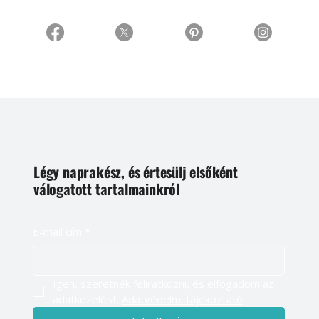
Légy naprakész, és értesülj elsőként
válogatott tartalmainkról
E-mail cím
*
Igen, szeretnék feliratkozni, és elfogadom az 
adatkezelést. 
Adatvédelmi tájékoztató