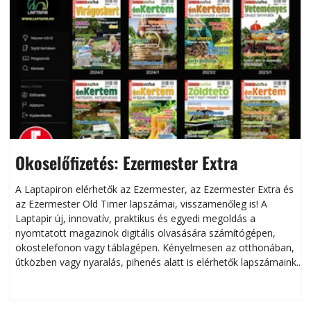
Okoselőfizetés: Ezermester Extra
A Laptapiron elérhetők az Ezermester, az Ezermester Extra és
az Ezermester Old Timer lapszámai, visszamenőleg is! A
Laptapir új, innovatív, praktikus és egyedi megoldás a
L
nyomtatott magazinok digitális olvasására számítógépen,
okostelefonon vagy táblagépen. Kényelmesen az otthonában,
útközben vagy nyaralás, pihenés alatt is elérhetők lapszámaink.
ú
Bárhol, bármikor, akár külföldön élve vagy dolgozva is
B
olvashatók az Ezermester lapszámai. A Laptapir kényelmes
megoldás, mert: – t