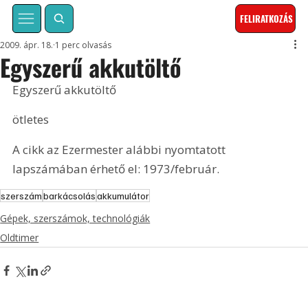
FELIRATKOZÁS
2009. ápr. 18.
1 perc olvasás
Egyszerű akkutöltő
Egyszerű akkutöltő
ötletes
A cikk az Ezermester alábbi nyomtatott 
lapszámában érhető el: 1973/február.
szerszám
barkácsolás
akkumulátor
Gépek, szerszámok, technológiák
Oldtimer