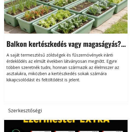
Balkon kertészkedés vagy magaságyás?
Helytakarékos kertészkedés
A saját termesztésű zöldségek és fűszernövények iránti
érdeklődés az elmúlt években látványosan megnőtt. Egyre
többen szeretnék tudni, honnan származik az élelmiszer az
l
asztalukra, miközben a kertészkedés sokak számára
kikapcsolódást és feltöltődést is jelent.
é
d
Szerkesztőségi