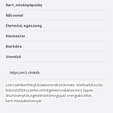
Kert, növényápolás
Női vonal
Életmód, egészség
Kismester
Barkács
Vonalzó
Népszerű címkék
szerszám
kert
felújítás
lakberendezés
kreatív ötlet
barkácsolás
bútor
víz
fűtés
szerkesztőség
elektronika
hasznos tippek
dísznövény
hőszigetelés
tető
megújuló energia
tisztítás
kerti munka
beton
nyár