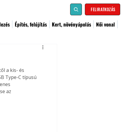
FELIRATKOZÁS
dezés
Építés, felújítás
Kert, növényápolás
Női vonal
l a kis- és 
SB Type-C típusú 
lenes 
se az 
.