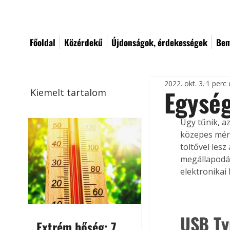
Főoldal
Közérdekű
Újdonságok, érdekességek
Bem
2022. okt. 3.
1 perc 
Egység
Kiemelt tartalom
Úgy tűnik, a
közepes mére
töltővel lesz
megállapodás
elektronikai
USB Ty
Extrém hőség: 7