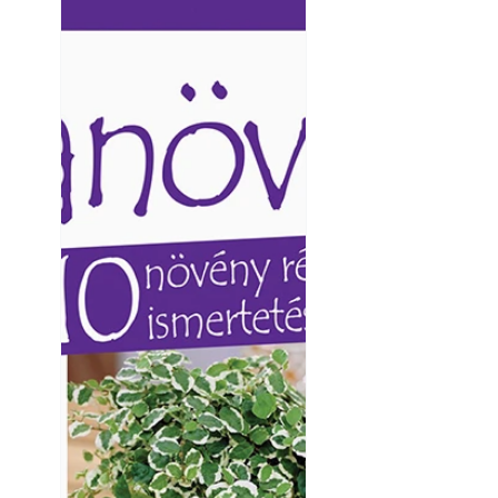
Napégés kezelése 
Ezermester lapszámai. A
Ezermester lapszámai
nap ért?
Laptapir kényelmes megoldás,
Laptapir kényelmes 
mert: – t
mert: – t