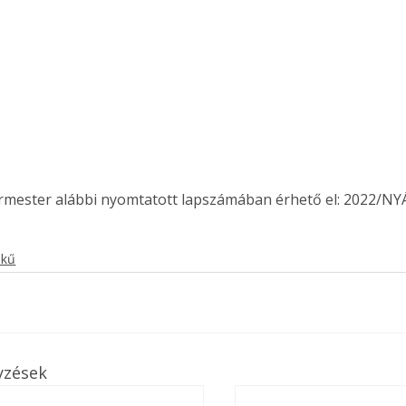
ermester alábbi nyomtatott lapszámában érhető el: 2022/NY
ekű
yzések