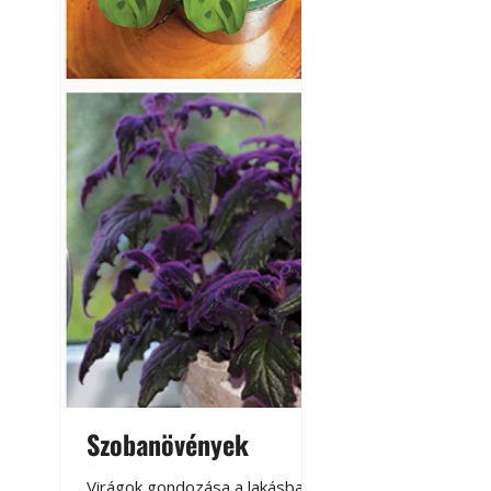
Szobanövények
Virágoskert: k
teraszon, laká
Virágok gondozása a lakásban,