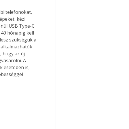
biltelefonokat, 
épeket, kézi 
enül USB Type-C 
 40 hónapig kell 
lesz szükségük a 
 alkalmazhatók 
, hogy az új 
vásárolni. A 
 esetében is, 
ebességgel 