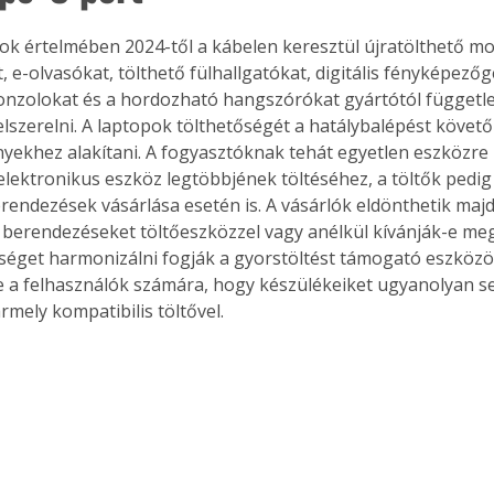
yok értelmében 2024-től a kábelen keresztül újratölthető mo
 e-olvasókat, tölthető fülhallgatókat, digitális fényképezőg
onzolokat és a hordozható hangszórókat gyártótól függetl
felszerelni. A laptopok tölthetőségét a hatálybalépést követő
yekhez alakítani. A fogyasztóknak tehát egyetlen eszközre 
lektronikus eszköz legtöbbjének töltéséhez, a töltők pedig
erendezések vásárlása esetén is. A vásárlók eldönthetik majd
 berendezéseket töltőeszközzel vagy anélkül kívánják-e meg
sséget harmonizálni fogják a gyorstöltést támogató eszközök
e a felhasználók számára, hogy készülékeiket ugyanolyan s
ármely kompatibilis töltővel.