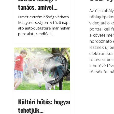
tanács, amivel
Az új szabál
megóvhatjuk
táblagépeket,
Ismét extrém hőség várható
autónkat a nyári
Magyarországon. A tűző napon
videojáték-k
álló autók utastere már néhány
porttal kell 
károktól
perc alatt rendkívül
a követelmén
felmelegszik, és rövid időn belül
hordozható e
akár a 60-70 °C-ot is
lesznek új b
megközelítheti. Ez nemcsak a
elektronikus
beszállást teszi kellemetlenné,
töltési sebe
hanem az autó állapotára és a
lehetővé tév
benne hagyott tárgyakra is
töltsék fel b
káros hatással lehet. Néhány
egyszerű óvintézkedéssel
azonban jelentősen
csökkenthetjük a hőség káros
hatásait.
Kültéri hűtés: hogyan
tehetjük