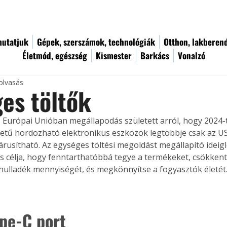
utatjuk
Gépek, szerszámok, technológiák
Otthon, lakberen
Életmód, egészség
Kismester
Barkács
Vonalzó
olvasás
es töltők
z Európai Unióban megállapodás született arról, hogy 2024-tő
tű hordozható elektronikus eszközök legtöbbje csak az U
 árusítható. Az egységes töltési megoldást megállapító ideig
 célja, hogy fenntarthatóbbá tegye a termékeket, csökkent
 hulladék mennyiségét, és megkönnyítse a fogyasztók életét
pe-C port