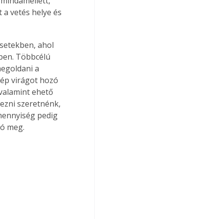
 mindamellett, 
 a vetés helye és 
esetekben, ahol 
tben. Többcélú 
egoldani a 
ép virágot hozó 
valamint ehető 
vezni szeretnénk, 
mennyiség pedig 
tó meg.