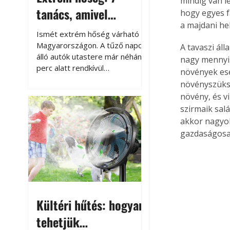
mindig van l
tanács, amivel
hogy egyes f
a majdani he
megóvhatjuk
Ismét extrém hőség várható
autónkat a nyári
Magyarországon. A tűző napon
A tavaszi ál
álló autók utastere már néhány
nagy mennyis
károktól
perc alatt rendkívül
növények ese
felmelegszik, és rövid időn belül
növényszüksé
akár a 60-70 °C-ot is
növény, és v
megközelítheti. Ez nemcsak a
szirmaik salá
beszállást teszi kellemetlenné,
akkor nagyob
hanem az autó állapotára és a
gazdaságosan
benne hagyott tárgyakra is
káros hatással lehet. Néhány
egyszerű óvintézkedéssel
azonban jelentősen
csökkenthetjük a hőség káros
hatásait.
Kültéri hűtés: hogyan
tehetjük