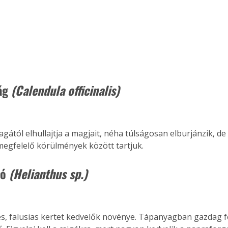
ág 
(Calendula officinalis)
agától elhullajtja a magjait, néha túlságosan elburjánzik, de
 megfelelő körülmények között tartjuk.
ó 
(Helianthus sp.)
ertben,
Gyógyító növények: a
s, falusias kertet kedvelők növénye. Tápanyagban gazdag f
sban
természet kincsei az