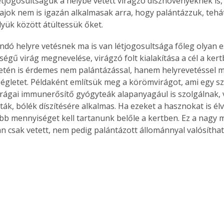
étjogosultságuk a helybe vetett virágzó dísznövényeknek is,
ajok nem is igazán alkalmasak arra, hogy palántázzuk, tehát
lyük között átültessük őket.
landó helyre vetésnek ma is van létjogosultsága főleg olyan 
égű virág megnevelése, virágzó folt kialakítása a cél a ker
tén is érdemes nem palántázással, hanem helyrevetéssel m
gletet. Példaként említsük meg a körömvirágot, ami egy sz
irágai immunerősítő gyógyteák alapanyagául is szolgálnak, 
ták, bólék díszítésére alkalmas. Ha ezeket a hasznokat is él
b mennyiséget kell tartanunk belőle a kertben. Ez a nagy 
 csak vetett, nem pedig palántázott állománnyal valósítha