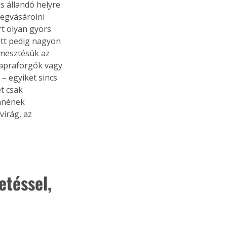
s állandó helyre 
egvásárolni 
t olyan gyors 
att pedig nagyon 
rmesztésük az 
napraforgók vagy 
– egyiket sincs 
t csak 
nnének 
irág, az 
téssel, 