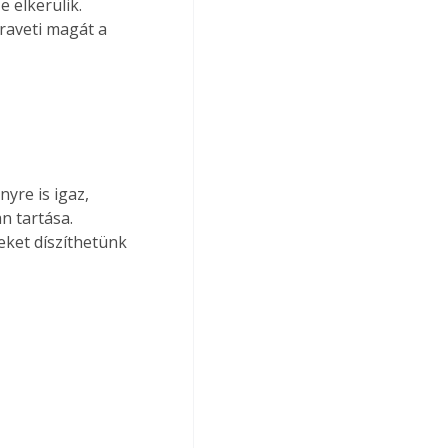
 elkerülik. 
raveti magát a 
yre is igaz, 
 tartása. 
eket díszíthetünk 