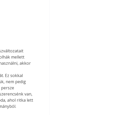
zváltozatait 
lhák mellett 
használni, akkor 
t. Ez sokkal 
ük, nem pedig 
r persze 
 szerencsénk van, 
a, ahol ritka lett 
ományból.