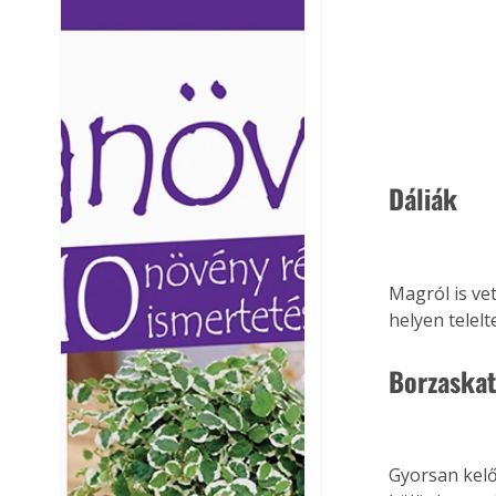
Ezermester lapszámai. A
Ezermester lapszámai
Laptapir kényelmes megoldás,
Laptapir kényelmes 
mert: – t
mert: – t
Dáliák
Magról is ve
helyen telelt
Borzaskat
Gyorsan kelő 