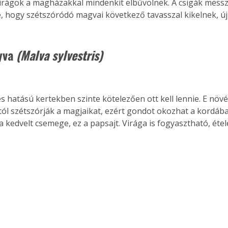
irágok a magházakkal mindenkit elbűvölnek. A csigák messze
, hogy szétszóródó magvai következő tavasszal kikelnek, új
yva 
(Malva sylvestris)
 hatású kertekben szinte kötelezően ott kell lennie. E növén
l szétszórják a magjaikat, ezért gondot okozhat a kordában
 kedvelt csemege, ez a papsajt. Virága is fogyasztható, étel