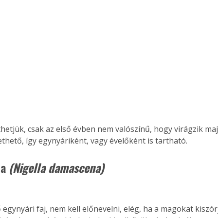
. A
megoldás,
thetjük, csak az első évben nem valószínű, hogy virágzik ma
ethető, így egynyáriként, vagy évelőként is tartható.
a 
(Nigella damascena)
egynyári faj, nem kell előnevelni, elég, ha a magokat kiszórj