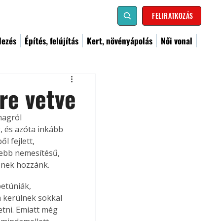
FELIRATKOZÁS
dezés
Építés, felújítás
Kert, növényápolás
Női vonal
re vetve
magról 
, és azóta inkább 
l fejlett, 
zebb nemesítésű, 
eznek hozzánk.
petúniák, 
 kerülnek sokkal 
tni. Emiatt még 