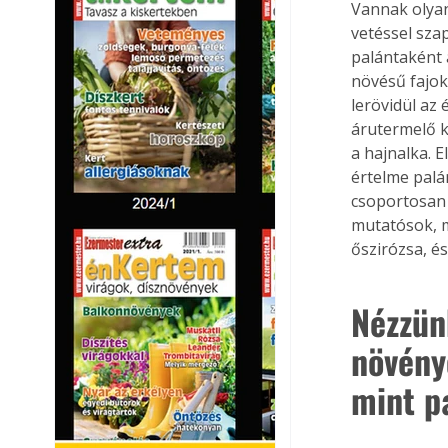
Vannak olyan 
vetéssel sza
palántaként 
növésű fajok
lerövidül az
árutermelő k
a hajnalka. 
értelme palá
csoportosan 
mutatósok, m
őszirózsa, és
Nézzün
növény
mint p