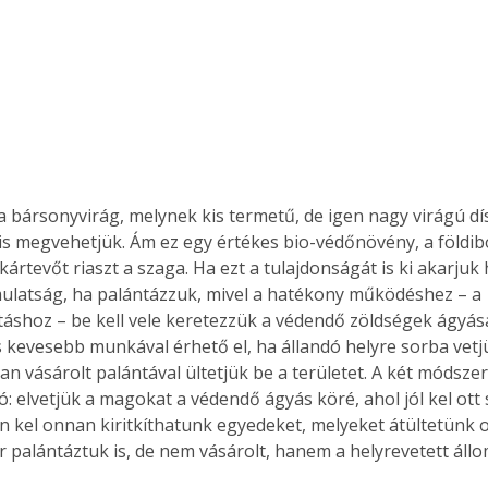
a bársonyvirág, melynek kis termetű, de igen nagy virágú dís
is megvehetjük. Ám ez egy értékes bio-védőnövény, a földibo
rtevőt riaszt a szaga. Ha ezt a tulajdonságát is ki akarjuk 
ulatság, ha palántázzuk, mivel a hatékony működéshez – a 
táshoz – be kell vele keretezzük a védendő zöldségek ágyásá
 kevesebb munkával érhető el, ha állandó helyre sorba vetj
ban vásárolt palántával ültetjük be a területet. A két módsze
: elvetjük a magokat a védendő ágyás köré, ahol jól kel ott
n kel onnan kiritkíthatunk egyedeket, melyeket átültetünk od
or palántáztuk is, de nem vásárolt, hanem a helyrevetett áll