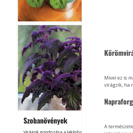
Körömvir
Mivel ez is m
virágzik, ha
Napraforg
Szobanövények
Virágoskert: k
A természete
teraszon, laká
Virágok gondozása a lakásban,