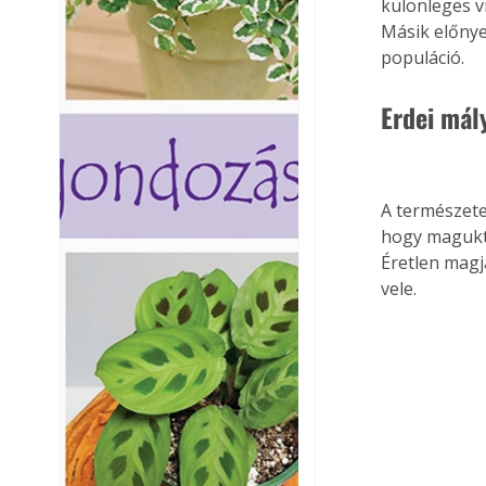
különleges v
Másik előnye
populáció.
Erdei mál
A természetes
hogy maguktó
Éretlen magja
vele.