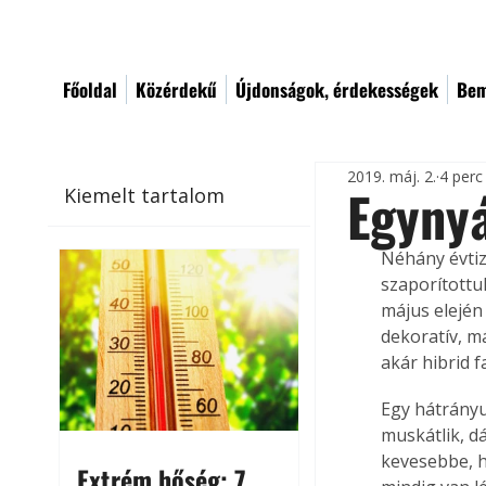
Főoldal
Közérdekű
Újdonságok, érdekességek
Bem
2019. máj. 2.
4 perc
Egynyá
Kiemelt tartalom
Néhány évtiz
szaporítottuk
május elején 
dekoratív, m
akár hibrid 
Egy hátrányu
muskátlik, d
kevesebbe, h
Extrém hőség: 7