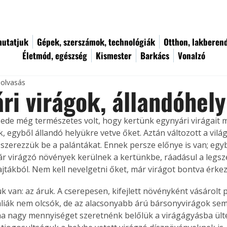
utatjuk
Gépek, szerszámok, technológiák
Otthon, lakberen
Életmód, egészség
Kismester
Barkács
Vonalzó
 olvasás
ri virágok, állandóhely
ede még természetes volt, hogy kertünk egynyári virágait 
, egyből állandó helyükre vetve őket. Aztán változott a világ
szerezzük be a palántákat. Ennek persze előnye is van; egybő
ár virágzó növények kerülnek a kertünkbe, ráadásul a legs
fajtákból. Nem kell nevelgetni őket, már virágot bontva érk
k van: az áruk. A cserepesen, kifejlett növényként vásárolt 
áliák nem olcsók, de az alacsonyabb árú bársonyvirágok sem
a nagy mennyiséget szeretnénk belőlük a virágágyásba ülte