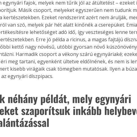
egynyári fajok, melyek nem tűrik jól az átültetést – ezeket i
porítjuk. Másik csoport, melyeket egyszerűen nem tudunk m
a kertészetekben. Ezeket rendszerint azért nem árulják, mer
ról van szó, melyek pár hét alatt kinőnék a cserepüket. Emi
 értékesítésre lehetőséget adó idő, így veszteséges lenne te
ertészetekben. Erre jó példa a ricinus, a magas fajtájú dísz
Előbbi kettő nagy növésű, utóbbi gyorsan növő kúszónövény 
ntázni. Harmadik csoport a vékony szárú egynyáriaké; ezeke
éri meg tartani, egyenként ültetve eldőlnének, és nem is le
ert kisebb virágaik csak tömegben mutatósak. Ilyen a búzav
 az egynyári díszpipacs.
k néhány példát, mely egynyári 
eket szaporítsuk inkább helybeve
alántázással