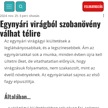
FELIRATKOZÁS
2024. nov. 25.
3 perc olvasás
Egynyári virágból szobanövény
válhat télire
Az egynyári virágágyi kiültetések a 
leglátványosabbak, és a legszínesebbek. Ám az 
egynyáriakkal sok a munka, minden évben újra kell 
ültetni őket, de vitathatatlan előnyük, hogy 
virágzásuk folyamatos, nem szakaszolt, mint az 
évelő növényeknek. Az egynyáriakat sajnos az első 
fagy elpusztítja.
Általában…
…a virágágyi kiültetésekben sok olyan faj, számos 