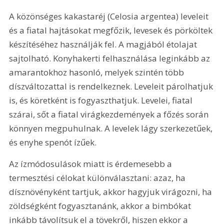
A közönséges kakastaréj (Celosia argentea) leveleit 
és a fiatal hajtásokat megfőzik, levesek és pörköltek 
készítéséhez használják fel. A magjából étolajat 
sajtolható. Konyhakerti felhasználása leginkább az 
amarantokhoz hasonló, melyek szintén több 
díszváltozattal is rendelkeznek. Leveleit párolhatjuk 
is, és köretként is fogyaszthatjuk. Levelei, fiatal 
szárai, sőt a fiatal virágkezdemények a főzés során 
könnyen megpuhulnak. A levelek lágy szerkezetűek, 
és enyhe spenót ízűek. 
Az ízmódosulások miatt is érdemesebb a 
termesztési célokat különválasztani: azaz, ha 
dísznövényként tartjuk, akkor hagyjuk virágozni, ha 
zöldségként fogyasztanánk, akkor a bimbókat 
inkább távolítsuk el a tövekről, hiszen ekkor a 