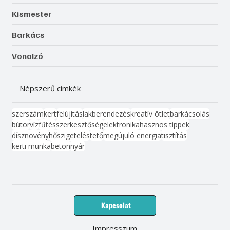
Kismester
Barkács
Vonalzó
Népszerű címkék
szerszám
kert
felújítás
lakberendezés
kreatív ötlet
barkácsolás
bútor
víz
fűtés
szerkesztőség
elektronika
hasznos tippek
dísznövény
hőszigetelés
tető
megújuló energia
tisztítás
kerti munka
beton
nyár
Kapcsolat
Impresszum