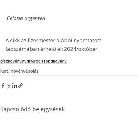
 Celosia argentea
A cikk az Ezermester alábbi nyomtatott 
lapszámában érhető el: 2024/október.
dísznövény
nyár
virág
szobanövény
Kert, növényápolás
Kapcsolódó bejegyzések