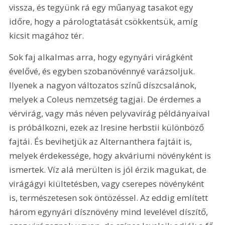
vissza, és tegyünk rá egy műanyag tasakot egy 
időre, hogy a párologtatását csökkentsük, amíg 
kicsit magához tér.
Sok faj alkalmas arra, hogy egynyári virágként 
évelővé, és egyben szobanövénnyé varázsoljuk. 
Ilyenek a nagyon változatos színű díszcsalánok, 
melyek a Coleus nemzetség tagjai. De érdemes a 
vérvirág, vagy más néven pelyvavirág példányaival 
is próbálkozni, ezek az Iresine herbstii különböző 
fajtái. És bevihetjük az Alternanthera fajtáit is, 
melyek érdekessége, hogy akváriumi növényként is 
ismertek. Víz alá merülten is jól érzik magukat, de 
virágágyi kiültetésben, vagy cserepes növényként 
is, természetesen sok öntözéssel. Az eddig említett 
három egynyári dísznövény mind levelével díszítő, 