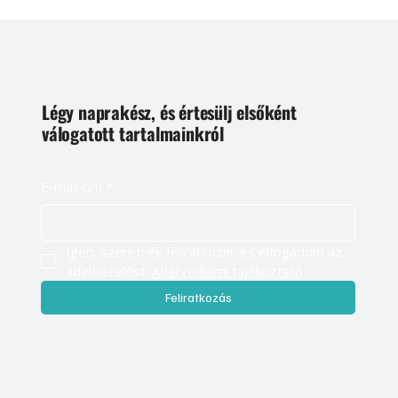
Légy naprakész, és értesülj elsőként
válogatott tartalmainkról
E-mail cím
*
Igen, szeretnék feliratkozni, és elfogadom az 
adatkezelést. 
Adatvédelmi tájékoztató
Feliratkozás