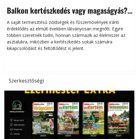
Balkon kertészkedés vagy magaságyás?
Helytakarékos kertészkedés
A saját termesztésű zöldségek és fűszernövények iránti
érdeklődés az elmúlt években látványosan megnőtt. Egyre
többen szeretnék tudni, honnan származik az élelmiszer az
l
asztalukra, miközben a kertészkedés sokak számára
kikapcsolódást és feltöltődést is jelent.
é
d
Szerkesztőségi