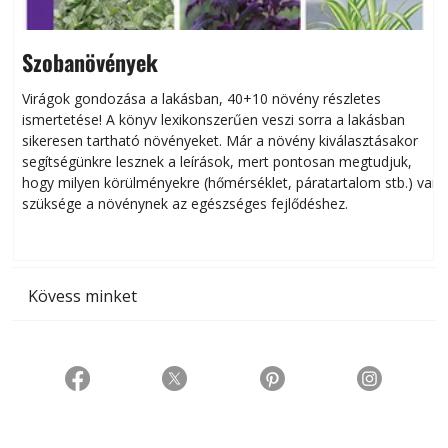
Szobanövények
Virágok gondozása a lakásban, 40+10 növény részletes
ismertetése! A könyv lexikonszerűen veszi sorra a lakásban
s
sikeresen tart­ha­tó növényeket. Már a növény kiválasztásakor
h
segítségünkre lesznek a leírások, mert pontosan megtudjuk,
k
hogy milyen körülményekre (hőmérséklet, páratartalom stb.) van
szüksége a növénynek az egészséges fejlődéshez.
t
Kövess minket