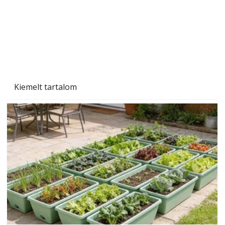
Szárazság a kertben – az aszály hatása a
növényekre és a védekezés lehetőségei
Kiemelt tartalom