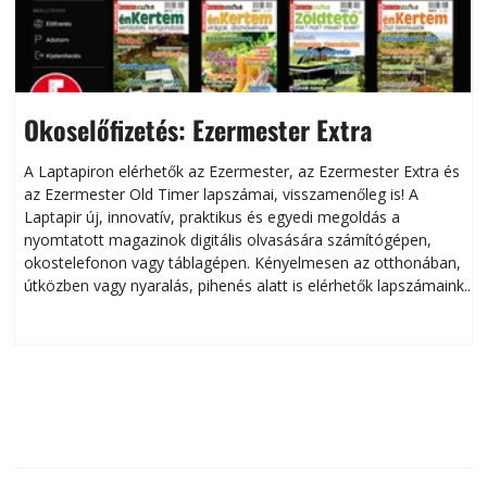
Okoselőfizetés: Ezermester Extra
A Laptapiron elérhetők az Ezermester, az Ezermester Extra és
az Ezermester Old Timer lapszámai, visszamenőleg is! A
Laptapir új, innovatív, praktikus és egyedi megoldás a
L
nyomtatott magazinok digitális olvasására számítógépen,
okostelefonon vagy táblagépen. Kényelmesen az otthonában,
útközben vagy nyaralás, pihenés alatt is elérhetők lapszámaink.
ú
Bárhol, bármikor, akár külföldön élve vagy dolgozva is
B
olvashatók az Ezermester lapszámai. A Laptapir kényelmes
megoldás, mert: – t