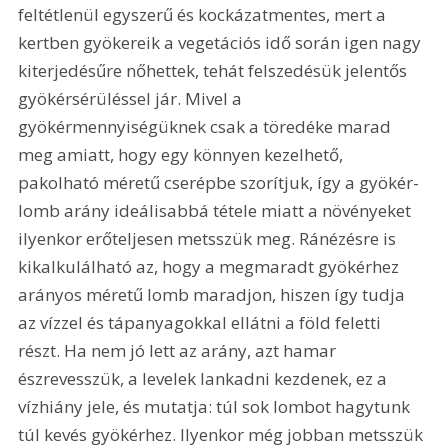
feltétlenül egyszerű és kockázatmentes, mert a 
kertben gyökereik a vegetációs idő során igen nagy 
kiterjedésűre nőhettek, tehát felszedésük jelentős 
gyökérsérüléssel jár. Mivel a 
gyökérmennyiségüknek csak a töredéke marad 
meg amiatt, hogy egy könnyen kezelhető, 
pakolható méretű cserépbe szorítjuk, így a gyökér-
lomb arány ideálisabbá tétele miatt a növényeket 
ilyenkor erőteljesen metsszük meg. Ránézésre is 
kikalkulálható az, hogy a megmaradt gyökérhez 
arányos méretű lomb maradjon, hiszen így tudja 
az vízzel és tápanyagokkal ellátni a föld feletti 
részt. Ha nem jó lett az arány, azt hamar 
észrevesszük, a levelek lankadni kezdenek, ez a 
vízhiány jele, és mutatja: túl sok lombot hagytunk 
túl kevés gyökérhez. Ilyenkor még jobban metsszük 