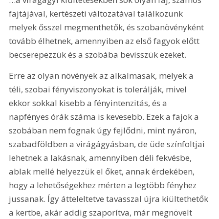
fajtájával, kertészeti változatával találkozunk 
melyek ősszel megmenthetők, és szobanövényként 
tovább élhetnek, amennyiben az első fagyok előtt 
becserepezzük és a szobába bevisszük ezeket.
Erre az olyan növények az alkalmasak, melyek a 
téli, szobai fényviszonyokat is tolerálják, mivel 
ekkor sokkal kisebb a fényintenzitás, és a 
napfényes órák száma is kevesebb. Ezek a fajok a 
szobában nem fognak úgy fejlődni, mint nyáron, 
szabadföldben a virágágyásban, de üde színfoltjai 
lehetnek a lakásnak, amennyiben déli fekvésbe, 
ablak mellé helyezzük el őket, annak érdekében, 
hogy a lehetőségekhez mérten a legtöbb fényhez 
jussanak. Így átteleltetve tavasszal újra kiültethetők 
a kertbe, akár addig szaporítva, már megnövelt 