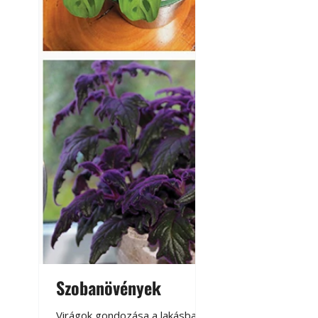
Szobanövények
Virágoskert: k
teraszon, laká
Virágok gondozása a lakásban,