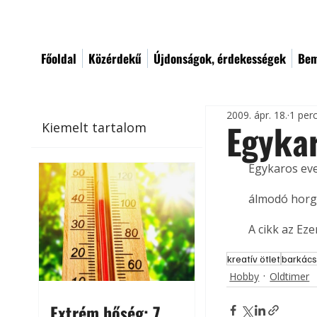
Főoldal
Közérdekű
Újdonságok, érdekességek
Bem
2009. ápr. 18.
1 per
Egykar
Kiemelt tartalom
Egykaros ev
álmodó horg
A cikk az Ez
kreatív ötlet
barkács
Hobby
Oldtimer
Extrém hőség: 7