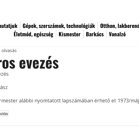
utatjuk
Gépek, szerszámok, technológiák
Otthon, lakberen
Életmód, egészség
Kismester
Barkács
Vonalzó
c olvasás
os evezés
ezés
ász
ermester alábbi nyomtatott lapszámában érhető el: 1973/máj
olás