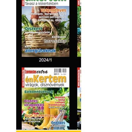
Hivatásos tervez
"alkotnak" anten