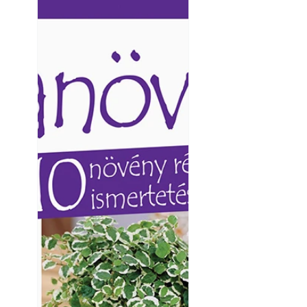
Ezermester lapszámai. A
Ezermester lapszámai
Laptapir kényelmes megoldás,
Laptapir kényelmes 
mert: – t
mert: – t