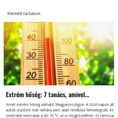
Kiemelt tartalom
Extrém hőség: 7 tanács, amivel
megóvhatjuk autónkat a nyári károktól
Ismét extrém hőség várható Magyarországon. A tűző napon álló
autók utastere már néhány perc alatt rendkívül felmelegszik, és
rövid időn belül akár a 60-70 °C-ot is megközelítheti. Ez nemcsak
n