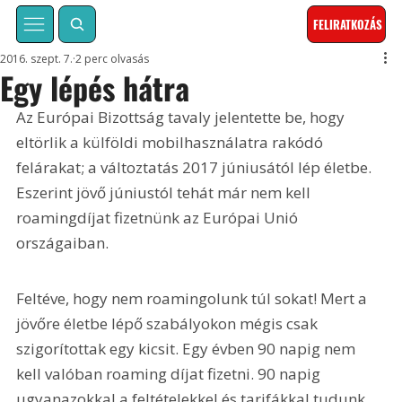
FELIRATKOZÁS
2016. szept. 7.
2 perc olvasás
Egy lépés hátra
Az Európai Bizottság tavaly jelentette be, hogy 
eltörlik a külföldi mobilhasználatra rakódó 
felárakat; a változtatás 2017 júniusától lép életbe. 
Eszerint jövő júniustól tehát már nem kell 
roamingdíjat fizetnünk az Európai Unió 
országaiban.
Feltéve, hogy nem roamingolunk túl sokat! Mert a 
jövőre életbe lépő szabályokon mégis csak 
szigorítottak egy kicsit. Egy évben 90 napig nem 
kell valóban roaming díjat fizetni. 90 napig 
ugyanazokkal a feltételekkel és tarifákkal tudunk 