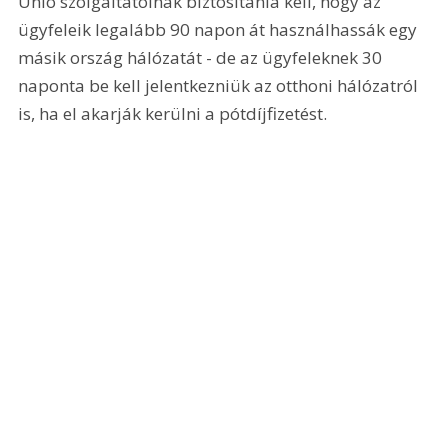
Unió szolgáltatóinak biztosítania kell, hogy az 
ügyfeleik legalább 90 napon át használhassák egy 
másik ország hálózatát - de az ügyfeleknek 30 
naponta be kell jelentkezniük az otthoni hálózatról 
is, ha el akarják kerülni a pótdíjfizetést. 