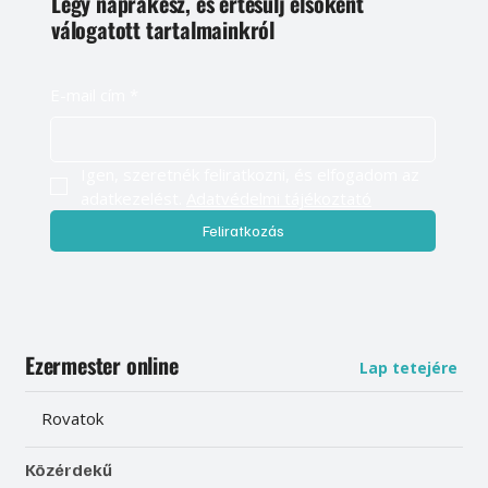
Légy naprakész, és értesülj elsőként
válogatott tartalmainkról
E-mail cím
*
Igen, szeretnék feliratkozni, és elfogadom az 
adatkezelést. 
Adatvédelmi tájékoztató
Feliratkozás
Ezermester online
Lap tetejére
Rovatok
Közérdekű