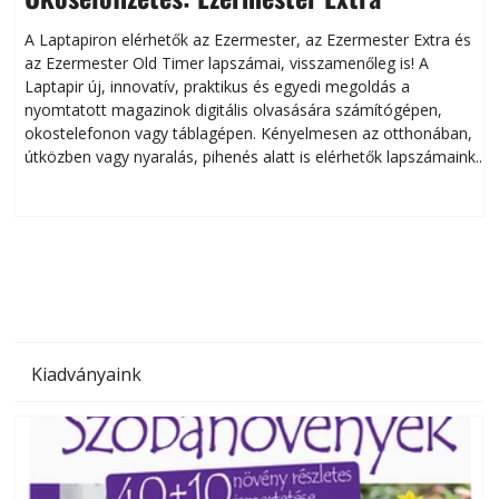
A Laptapiron elérhetők az Ezermester, az Ezermester Extra és
az Ezermester Old Timer lapszámai, visszamenőleg is! A
Laptapir új, innovatív, praktikus és egyedi megoldás a
L
nyomtatott magazinok digitális olvasására számítógépen,
okostelefonon vagy táblagépen. Kényelmesen az otthonában,
útközben vagy nyaralás, pihenés alatt is elérhetők lapszámaink.
ú
Bárhol, bármikor, akár külföldön élve vagy dolgozva is
B
olvashatók az Ezermester lapszámai. A Laptapir kényelmes
megoldás, mert: – t
Kiadványaink