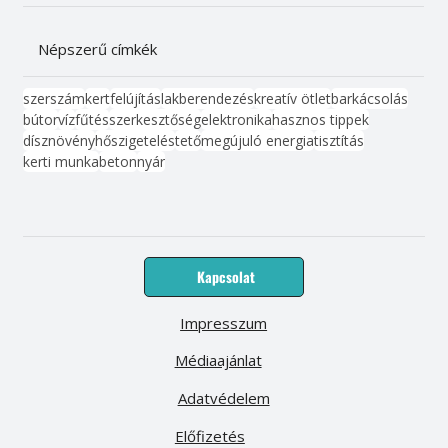
Népszerű címkék
szerszám
kert
felújítás
lakberendezés
kreatív ötlet
barkácsolás
bútor
víz
fűtés
szerkesztőség
elektronika
hasznos tippek
dísznövény
hőszigetelés
tető
megújuló energia
tisztítás
kerti munka
beton
nyár
Kapcsolat
Impresszum
Médiaajánlat
Adatvédelem
Előfizetés