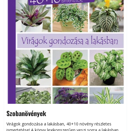
Szobanövények
Virágok gondozása a lakásban, 40+10 növény részletes
ismertetése! A könyv lexikonszerűen veszi sorra a lakásban
s