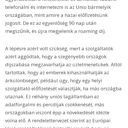
telefonálni és internetezni is az Unio bármelyik 
országában, mint amire a hazai előfizetésünk 
jogosít. De ez az egyenlőség 90 nap után 
megszűnik, és újra megjelenik a roaming díj.
A lépésre azért volt szükség, mert a szolgáltatók 
azért aggódtak, hogy a szegényebb országok 
díjszabása megzavarhatja az üzletmenetükek. Attól 
tartottak, hogy az emberek kihasználhatják az 
árkülönbséget, például úgy, hogy egy helyi 
szolgáltató előfizetését választják, ha más országba 
utaznak. Ez néhány uniós tagállamban az 
adatforgalmi és percdíjak csökkenését, más 
országokban viszont épp a növekedését idézte 
volna elő. A rendelettervezet szerint az Európai 