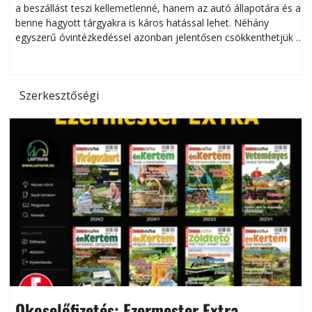
a beszállást teszi kellemetlenné, hanem az autó állapotára és a
benne hagyott tárgyakra is káros hatással lehet. Néhány
egyszerű óvintézkedéssel azonban jelentősen csökkenthetjük a
hőség káros hatásait.
l
Szerkesztőségi
Okoselőfizetés: Ezermester Extra