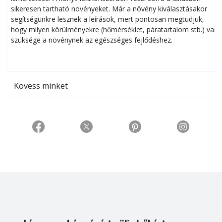
sikeresen tart­ha­tó növényeket. Már a növény kiválasztásakor
h
segítségünkre lesznek a leírások, mert pontosan megtudjuk,
k
hogy milyen körülményekre (hőmérséklet, páratartalom stb.) van
szüksége a növénynek az egészséges fejlődéshez.
t
Kövess minket