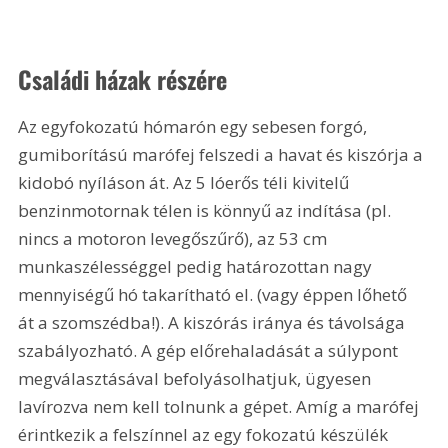
Családi házak részére
Az egyfokozatú hómarón egy sebesen forgó, 
gumiborítású marófej felszedi a havat és kiszórja a 
kidobó nyíláson át. Az 5 lóerős téli kivitelű 
benzinmotornak télen is könnyű az indítása (pl. 
nincs a motoron levegőszűrő), az 53 cm 
munkaszélességgel pedig határozottan nagy 
mennyiségű hó takarítható el. (vagy éppen lőhető 
át a szomszédba!). A kiszórás iránya és távolsága 
szabályozható. A gép előrehaladását a súlypont 
megválasztásával befolyásolhatjuk, ügyesen 
lavírozva nem kell tolnunk a gépet. Amíg a marófej 
érintkezik a felszínnel az egy fokozatú készülék 