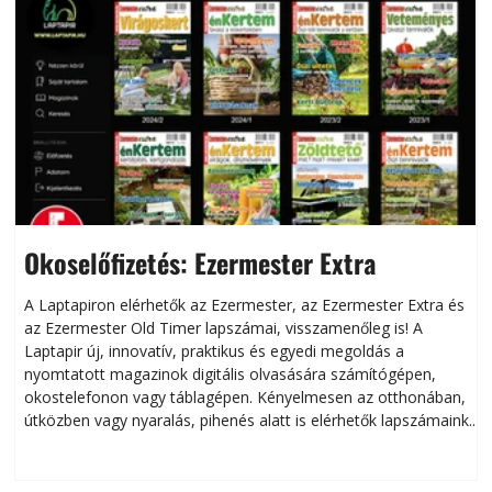
Okoselőfizetés: Ezermester Extra
A Laptapiron elérhetők az Ezermester, az Ezermester Extra és
az Ezermester Old Timer lapszámai, visszamenőleg is! A
Laptapir új, innovatív, praktikus és egyedi megoldás a
L
nyomtatott magazinok digitális olvasására számítógépen,
okostelefonon vagy táblagépen. Kényelmesen az otthonában,
útközben vagy nyaralás, pihenés alatt is elérhetők lapszámaink.
ú
Bárhol, bármikor, akár külföldön élve vagy dolgozva is
B
olvashatók az Ezermester lapszámai. A Laptapir kényelmes
megoldás, mert: – t