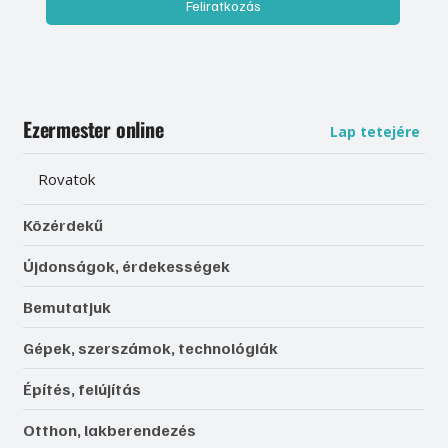
Feliratkozás
Ezermester online
Lap tetejére
Rovatok
Közérdekű
Újdonságok, érdekességek
Bemutatjuk
Gépek, szerszámok, technológiák
Építés, felújítás
Otthon, lakberendezés