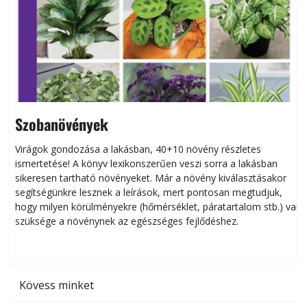
Szobanövények
Virágok gondozása a lakásban, 40+10 növény részletes
ismertetése! A könyv lexikonszerűen veszi sorra a lakásban
s
sikeresen tart­ha­tó növényeket. Már a növény kiválasztásakor
h
segítségünkre lesznek a leírások, mert pontosan megtudjuk,
k
hogy milyen körülményekre (hőmérséklet, páratartalom stb.) van
szüksége a növénynek az egészséges fejlődéshez.
t
Kövess minket