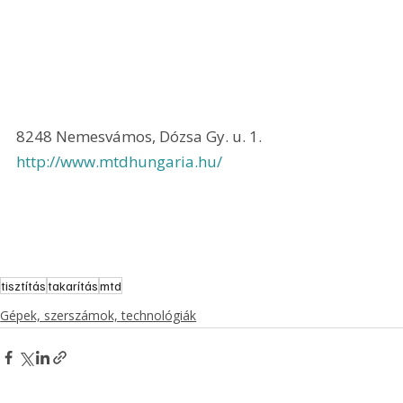
8248 Nemesvámos, Dózsa Gy. u. 1. 
http://www.mtdhungaria.hu/
tisztítás
takarítás
mtd
Gépek, szerszámok, technológiák