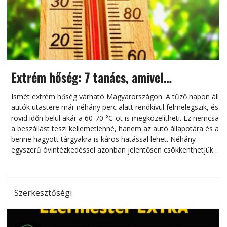
Extrém hőség: 7 tanács, amivel
megóvhatjuk autónkat a nyári károktól
Ismét extrém hőség várható Magyarországon. A tűző napon álló
autók utastere már néhány perc alatt rendkívül felmelegszik, és
rövid időn belül akár a 60-70 °C-ot is megközelítheti. Ez nemcsak
n
a beszállást teszi kellemetlenné, hanem az autó állapotára és a
benne hagyott tárgyakra is káros hatással lehet. Néhány
egyszerű óvintézkedéssel azonban jelentősen csökkenthetjük a
hőség káros hatásait.
l
Szerkesztőségi