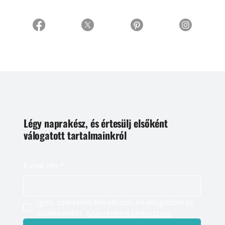
Légy naprakész, és értesülj elsőként
válogatott tartalmainkról
E-mail cím
*
Igen, szeretnék feliratkozni, és elfogadom az 
adatkezelést. 
Adatvédelmi tájékoztató