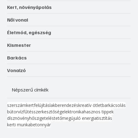
Kert, növényápolás
Női vonal
Életmód, egészség
Kismester
Barkács
Vonalzó
Népszerű címkék
szerszám
kert
felújítás
lakberendezés
kreatív ötlet
barkácsolás
bútor
víz
fűtés
szerkesztőség
elektronika
hasznos tippek
dísznövény
hőszigetelés
tető
megújuló energia
tisztítás
kerti munka
beton
nyár