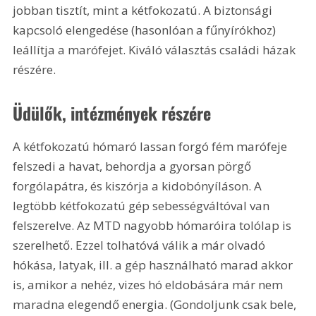
jobban tisztít, mint a kétfokozatú. A biztonsági 
kapcsoló elengedése (hasonlóan a fűnyírókhoz) 
leállítja a marófejet. Kiváló választás családi házak 
részére.
Üdülők, intézmények részére
A kétfokozatú hómaró lassan forgó fém marófeje 
felszedi a havat, behordja a gyorsan pörgő 
forgólapátra, és kiszórja a kidobónyíláson. A 
legtöbb kétfokozatú gép sebességváltóval van 
felszerelve. Az MTD nagyobb hómaróira tolólap is 
szerelhető. Ezzel tolhatóvá válik a már olvadó 
hókása, latyak, ill. a gép használható marad akkor 
is, amikor a nehéz, vizes hó eldobására már nem 
maradna elegendő energia. (Gondoljunk csak bele, 