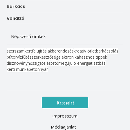
Barkács
Vonalzó
Népszerű címkék
szerszám
kert
felújítás
lakberendezés
kreatív ötlet
barkácsolás
bútor
víz
fűtés
szerkesztőség
elektronika
hasznos tippek
dísznövény
hőszigetelés
tető
megújuló energia
tisztítás
kerti munka
beton
nyár
Kapcsolat
Impresszum
Médiaajánlat