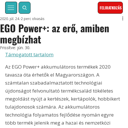
FELIRATKOZÁS
2020. júl. 24.
2 perc olvasás
EGO Power+: az erő, amiben
megbízhat
Frissítve:
jún. 30.
Támogatott tartalom
Az EGO Power+ akkumulátoros termékek 2020 
tavasza óta érhetők el Magyarországon. A 
számtalan szabadalmaztatott technológiai 
újdonságot felvonultató termékcsalád tökéletes 
megoldást nyújt a kertészek, kertápolók, hobbikert 
tulajdonosok számára. Az akkumulátoros 
technológia folyamatos fejlődése nyomán egyre 
több termék jelenik meg a hazai és nemzetközi 