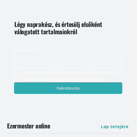
Légy naprakész, és értesülj elsőként
válogatott tartalmainkról
E-mail cím
*
Igen, szeretnék feliratkozni, és elfogadom az 
adatkezelést. 
Adatvédelmi tájékoztató
Feliratkozás
Ezermester online
Lap tetejére