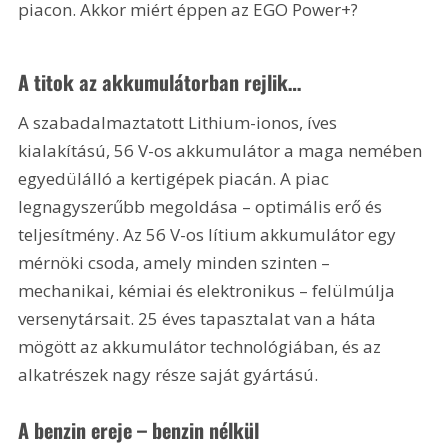
piacon. Akkor miért éppen az EGO Power+?
A titok az akkumulátorban rejlik…
A szabadalmaztatott Lithium-ionos, íves 
kialakítású, 56 V-os akkumulátor a maga nemében 
egyedülálló a kertigépek piacán. A piac 
legnagyszerűbb megoldása – optimális erő és 
teljesítmény. Az 56 V-os lítium akkumulátor egy 
mérnöki csoda, amely minden szinten – 
mechanikai, kémiai és elektronikus – felülmúlja 
versenytársait. 25 éves tapasztalat van a háta 
mögött az akkumulátor technológiában, és az 
alkatrészek nagy része saját gyártású.
A benzin ereje – benzin nélkül