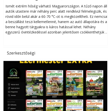
megóvhatjuk autónkat a nyári károktól
Ismét extrém hőség várható Magyarországon. A tűző napon álló
autók utastere már néhány perc alatt rendkívül felmelegszik, és
rövid időn belül akár a 60-70 °C-ot is megközelítheti. Ez nemcsak
n
a beszállást teszi kellemetlenné, hanem az autó állapotára és a
benne hagyott tárgyakra is káros hatással lehet. Néhány
egyszerű óvintézkedéssel azonban jelentősen csökkenthetjük a
hőség káros hatásait.
l
Szerkesztőségi