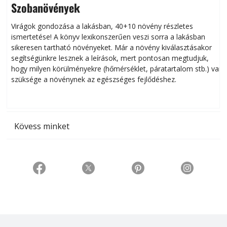
Szobanövények
Virágok gondozása a lakásban, 40+10 növény részletes
ismertetése! A könyv lexikonszerűen veszi sorra a lakásban
s
sikeresen tart­ha­tó növényeket. Már a növény kiválasztásakor
h
segítségünkre lesznek a leírások, mert pontosan megtudjuk,
k
hogy milyen körülményekre (hőmérséklet, páratartalom stb.) van
szüksége a növénynek az egészséges fejlődéshez.
t
Kövess minket