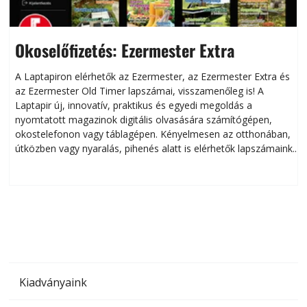
Okoselőfizetés: Ezermester Extra
A Laptapiron elérhetők az Ezermester, az Ezermester Extra és
az Ezermester Old Timer lapszámai, visszamenőleg is! A
Laptapir új, innovatív, praktikus és egyedi megoldás a
L
nyomtatott magazinok digitális olvasására számítógépen,
okostelefonon vagy táblagépen. Kényelmesen az otthonában,
útközben vagy nyaralás, pihenés alatt is elérhetők lapszámaink.
ú
Bárhol, bármikor, akár külföldön élve vagy dolgozva is
B
olvashatók az Ezermester lapszámai. A Laptapir kényelmes
megoldás, mert: – t
Kiadványaink