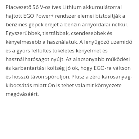
Piacvezető 56 V-os íves Lithium akkumulátorral 
hajtott EGO Power+ rendszer elemei biztosítják a 
benzines gépek erejét a benzin árnyoldalai nélkül. 
Egyszerűbbek, tisztábbak, csendesebbek és 
kényelmesebb a használatuk. A lenyűgöző üzemidő 
és a gyors feltöltés tökéletes kényelmet és 
használhatóságot nyújt. Az alacsonyabb működési 
és karbantartási költség jó ok, hogy EGO-ra váltson 
és hosszú távon spóroljon. Plusz a zéró károsanyag-
kibocsátás miatt Ön is tehet valamit környezete 
megóvásáért.