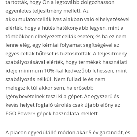
tartották, hogy Ön a legtovább dolgozhasson 
egyenletes teljesítmény mellett. Az 
akkumulátorcellák íves alakban való elhelyezésével 
elérték, hogy a hűtés hatékonyabb legyen, mint a 
tömbökben elhelyezett cellák esetén; és ha ez nem 
lenne elég, egy kémiai folyamat segítségével az 
egyes cellák hűtését is biztosították. A teljesítmény 
szabályozásával elérték, hogy termékek használati 
ideje minimum 10%-kal kedvezőbb lehessen, mint 
szabályozás nélkül. Nem fullad le és nem 
melegszik túl akkor sem, ha erősebb 
igénybevételnek teszi ki a gépet. Az egyszerű és 
kevés helyet foglaló tárolás csak újabb előny az 
EGO Power+ gépek használata mellett.
A piacon egyedülálló módon akár 5 év garanciát, és 