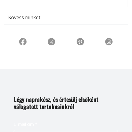
t
Kövess minket
Légy naprakész, és értesülj elsőként
válogatott tartalmainkról
E-mail cím
*