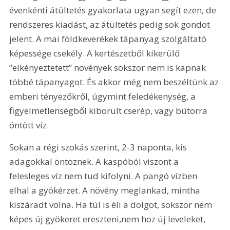
évenkénti átültetés gyakorlata ugyan segít ezen, de 
rendszeres kiadást, az átültetés pedig sok gondot 
jelent. A mai földkeverékek tápanyag szolgáltató 
képessége csekély. A kertészetből kikerülő 
”elkényeztetett” növények sokszor nem is kapnak 
többé tápanyagot. És akkor még nem beszéltünk az 
emberi tényezőkről, úgymint feledékenység, a 
figyelmetlenségből kiborult cserép, vagy bútorra 
öntött víz.
Sokan a régi szokás szerint, 2-3 naponta, kis 
adagokkal öntöznek. A kaspóból viszont a 
felesleges víz nem tud kifolyni. A pangó vízben 
elhal a gyökérzet. A növény meglankad, mintha 
kiszáradt volna. Ha túl is éli a dolgot, sokszor nem 
képes új gyökeret ereszteni,nem hoz új leveleket, 