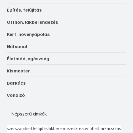
Építés, felújítás
Otthon, lakberendezés
Kert, növényápolás
Női vonal
Életmód, egészség
Kismester
Barkács
Vonalzó
Népszerű címkék
szerszám
kert
felújítás
lakberendezés
kreatív ötlet
barkácsolás