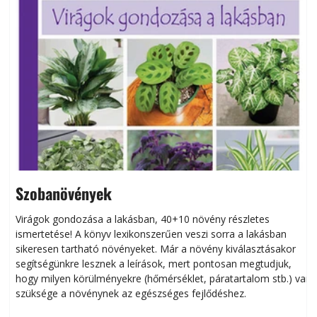
Szobanövények
Virágok gondozása a lakásban, 40+10 növény részletes
ismertetése! A könyv lexikonszerűen veszi sorra a lakásban
s
sikeresen tart­ha­tó növényeket. Már a növény kiválasztásakor
h
segítségünkre lesznek a leírások, mert pontosan megtudjuk,
k
hogy milyen körülményekre (hőmérséklet, páratartalom stb.) van
szüksége a növénynek az egészséges fejlődéshez.