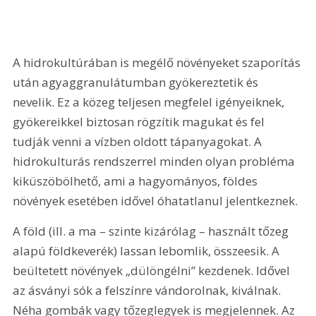
A hidrokultúrában is megélő növényeket szaporítás 
után agyaggranulátumban gyökereztetik és 
nevelik. Ez a közeg teljesen megfelel igényeiknek, 
gyökereikkel biztosan rögzítik magukat és fel 
tudják venni a vízben oldott tápanyagokat. A 
hidrokulturás rendszerrel minden olyan probléma 
kiküszöbölhető, ami a hagyományos, földes 
növények esetében idővel óhatatlanul jelentkeznek.
A föld (ill. a ma – szinte kizárólag – használt tőzeg 
alapú földkeverék) lassan lebomlik, összeesik. A 
beültetett növények „dülöngélni” kezdenek. Idővel 
az ásványi sók a felszínre vándorolnak, kiválnak. 
Néha gombák vagy tőzeglegyek is megjelennek. Az 