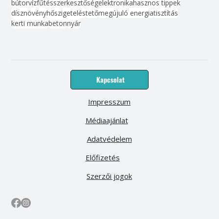
bútor
víz
fűtés
szerkesztőség
elektronika
hasznos tippek
dísznövény
hőszigetelés
tető
megújuló energia
tisztítás
kerti munka
beton
nyár
Kapcsolat
Impresszum
Médiaajánlat
Adatvédelem
Előfizetés
Szerzői jogok