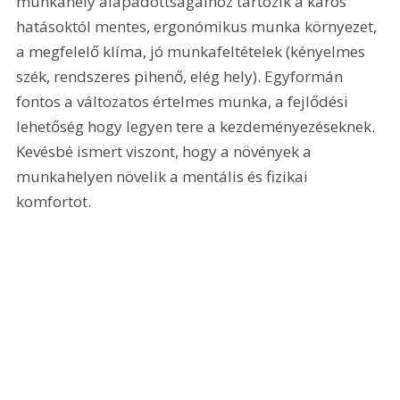
munkahely alapadottságaihoz tartozik a káros 
hatásoktól mentes, ergonómikus munka környezet, 
a megfelelő klíma, jó munkafeltételek (kényelmes 
szék, rendszeres pihenő, elég hely). Egyformán 
fontos a változatos értelmes munka, a fejlődési 
lehetőség hogy legyen tere a kezdeményezéseknek. 
Kevésbé ismert viszont, hogy a növények a 
munkahelyen növelik a mentális és fizikai 
komfortot.