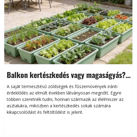
Balkon kertészkedés vagy magaságyás?
Helytakarékos kertészkedés
A saját termesztésű zöldségek és fűszernövények iránti
érdeklődés az elmúlt években látványosan megnőtt. Egyre
többen szeretnék tudni, honnan származik az élelmiszer az
l
asztalukra, miközben a kertészkedés sokak számára
kikapcsolódást és feltöltődést is jelent.
é
d