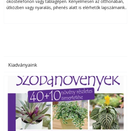
okostelefonon vagy táblagépen. Kényelmesen az otthonában,
útközben vagy nyaralás, pihenés alatt is elérhetők lapszámaink.
ú
Bárhol, bármikor, akár külföldön élve vagy dolgozva is
B
olvashatók az Ezermester lapszámai. A Laptapir kényelmes
megoldás, mert: – t
Kiadványaink