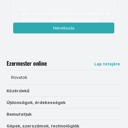
Igen, szeretnék feliratkozni, és elfogadom az 
adatkezelést. 
Adatvédelmi tájékoztató
Feliratkozás
Ezermester online
Lap tetejére
Rovatok
Közérdekű
Újdonságok, érdekességek
Bemutatjuk
Gépek, szerszámok, technológiák