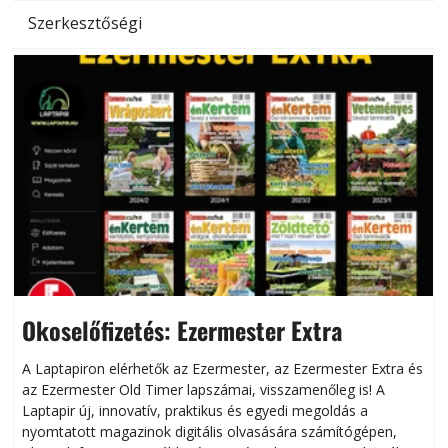
Szerkesztőségi
Okoselőfizetés: Ezermester Extra
A Laptapiron elérhetők az Ezermester, az Ezermester Extra és
az Ezermester Old Timer lapszámai, visszamenőleg is! A
Laptapir új, innovatív, praktikus és egyedi megoldás a
L
nyomtatott magazinok digitális olvasására számítógépen,