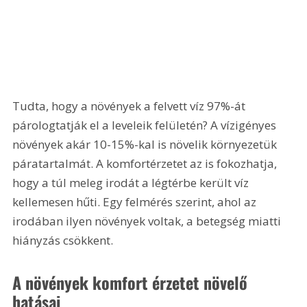
Tudta, hogy a növények a felvett víz 97%-át 
párologtatják el a leveleik felületén? A vízigényes 
növények akár 10-15%-kal is növelik környezetük 
páratartalmát. A komfortérzetet az is fokozhatja, 
hogy a túl meleg irodát a légtérbe került víz 
kellemesen hűti. Egy felmérés szerint, ahol az 
irodában ilyen növények voltak, a betegség miatti 
hiányzás csökkent.
A növények komfort érzetet növelő 
hatásai