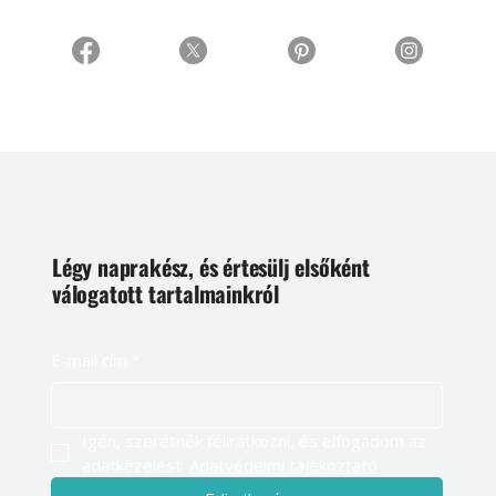
Légy naprakész, és értesülj elsőként
válogatott tartalmainkról
E-mail cím
*
Igen, szeretnék feliratkozni, és elfogadom az 
adatkezelést. 
Adatvédelmi tájékoztató