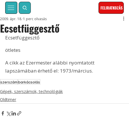
FELIRATKOZÁS
2009. ápr. 18.
1 perc olvasás
Ecsetfüggesztő
Ecsetfüggesztő
ötletes
A cikk az Ezermester alábbi nyomtatott 
lapszámában érhető el: 1973/március.
szerszám
barkácsolás
Gépek, szerszámok, technológiák
Oldtimer