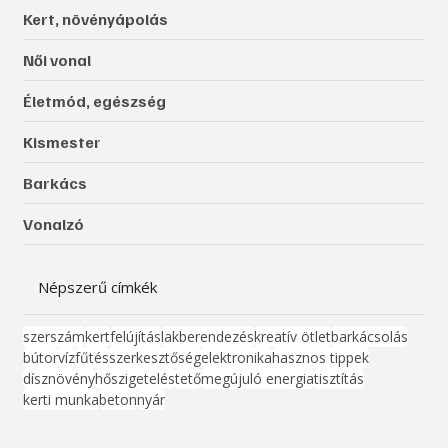
Kert, növényápolás
Női vonal
Életmód, egészség
Kismester
Barkács
Vonalzó
Népszerű címkék
szerszám
kert
felújítás
lakberendezés
kreatív ötlet
barkácsolás
bútor
víz
fűtés
szerkesztőség
elektronika
hasznos tippek
dísznövény
hőszigetelés
tető
megújuló energia
tisztítás
kerti munka
beton
nyár