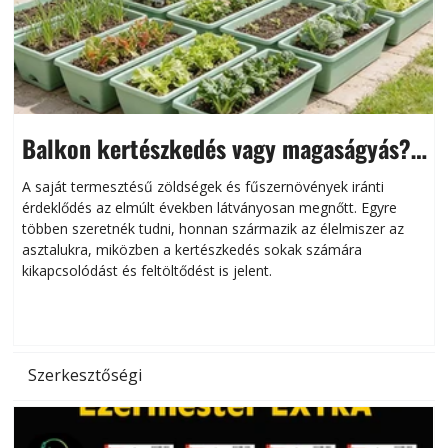
Balkon kertészkedés vagy magaságyás?
Helytakarékos kertészkedés
A saját termesztésű zöldségek és fűszernövények iránti
érdeklődés az elmúlt években látványosan megnőtt. Egyre
többen szeretnék tudni, honnan származik az élelmiszer az
l
asztalukra, miközben a kertészkedés sokak számára
kikapcsolódást és feltöltődést is jelent.
é
d
Szerkesztőségi