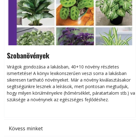
Szobanövények
Virágok gondozása a lakásban, 40+10 növény részletes
ismertetése! A könyv lexikonszerűen veszi sorra a lakásban
s
sikeresen tart­ha­tó növényeket. Már a növény kiválasztásakor
h
segítségünkre lesznek a leírások, mert pontosan megtudjuk,
k
hogy milyen körülményekre (hőmérséklet, páratartalom stb.) van
szüksége a növénynek az egészséges fejlődéshez.
t
Kövess minket