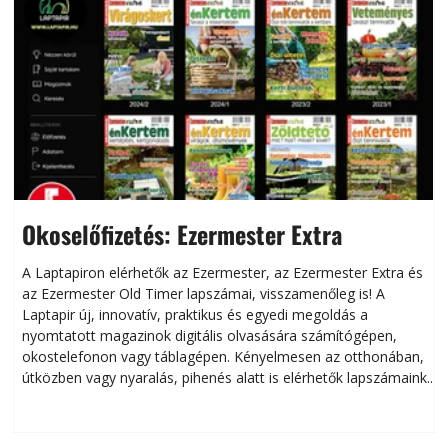
Okoselőfizetés: Ezermester Extra
A Laptapiron elérhetők az Ezermester, az Ezermester Extra és
az Ezermester Old Timer lapszámai, visszamenőleg is! A
Laptapir új, innovatív, praktikus és egyedi megoldás a
L
nyomtatott magazinok digitális olvasására számítógépen,
okostelefonon vagy táblagépen. Kényelmesen az otthonában,
útközben vagy nyaralás, pihenés alatt is elérhetők lapszámaink.
ú
Bárhol, bármikor, akár külföldön élve vagy dolgozva is
B
olvashatók az Ezermester lapszámai. A Laptapir kényelmes
megoldás, mert: – t