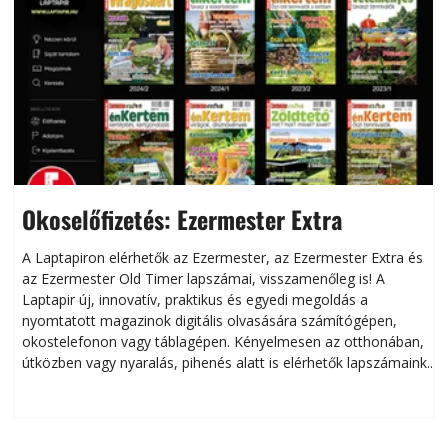
Okoselőfizetés: Ezermester Extra
A Laptapiron elérhetők az Ezermester, az Ezermester Extra és
az Ezermester Old Timer lapszámai, visszamenőleg is! A
Laptapir új, innovatív, praktikus és egyedi megoldás a
L
nyomtatott magazinok digitális olvasására számítógépen,
okostelefonon vagy táblagépen. Kényelmesen az otthonában,
útközben vagy nyaralás, pihenés alatt is elérhetők lapszámaink.
ú
Bárhol, bármikor, akár külföldön élve vagy dolgozva is
B
olvashatók az Ezermester lapszámai. A Laptapir kényelmes
megoldás, mert: – t