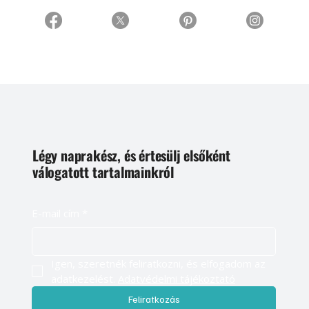
Légy naprakész, és értesülj elsőként
válogatott tartalmainkról
E-mail cím
*
Igen, szeretnék feliratkozni, és elfogadom az 
adatkezelést. 
Adatvédelmi tájékoztató
Feliratkozás