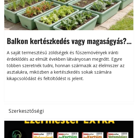
Balkon kertészkedés vagy magaságyás?
Helytakarékos kertészkedés
A saját termesztésű zöldségek és fűszernövények iránti
érdeklődés az elmúlt években látványosan megnőtt. Egyre
többen szeretnék tudni, honnan származik az élelmiszer az
l
asztalukra, miközben a kertészkedés sokak számára
kikapcsolódást és feltöltődést is jelent.
é
d
Szerkesztőségi