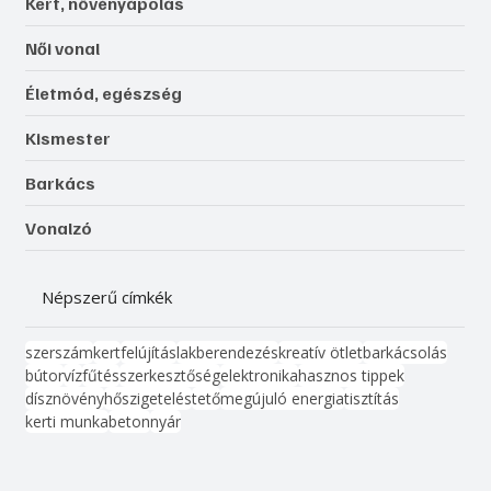
Kert, növényápolás
Női vonal
Életmód, egészség
Kismester
Barkács
Vonalzó
Népszerű címkék
szerszám
kert
felújítás
lakberendezés
kreatív ötlet
barkácsolás
bútor
víz
fűtés
szerkesztőség
elektronika
hasznos tippek
dísznövény
hőszigetelés
tető
megújuló energia
tisztítás
kerti munka
beton
nyár