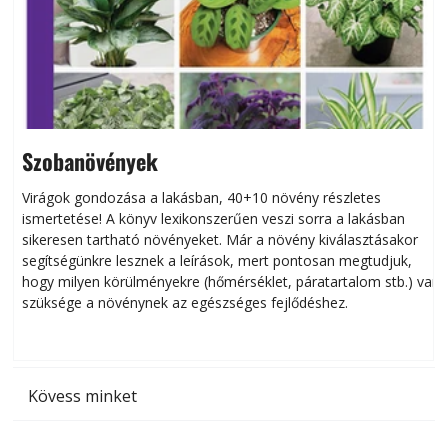
Szobanövények
Virágok gondozása a lakásban, 40+10 növény részletes
ismertetése! A könyv lexikonszerűen veszi sorra a lakásban
s
sikeresen tart­ha­tó növényeket. Már a növény kiválasztásakor
h
segítségünkre lesznek a leírások, mert pontosan megtudjuk,
k
hogy milyen körülményekre (hőmérséklet, páratartalom stb.) van
szüksége a növénynek az egészséges fejlődéshez.
t
Kövess minket