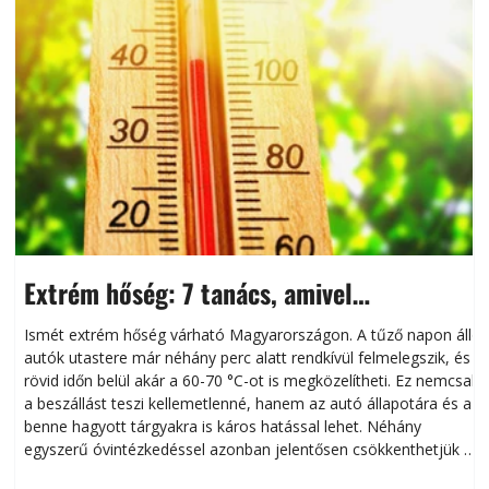
Extrém hőség: 7 tanács, amivel
megóvhatjuk autónkat a nyári károktól
Ismét extrém hőség várható Magyarországon. A tűző napon álló
autók utastere már néhány perc alatt rendkívül felmelegszik, és
rövid időn belül akár a 60-70 °C-ot is megközelítheti. Ez nemcsak
n
a beszállást teszi kellemetlenné, hanem az autó állapotára és a
benne hagyott tárgyakra is káros hatással lehet. Néhány
egyszerű óvintézkedéssel azonban jelentősen csökkenthetjük a
hőség káros hatásait.