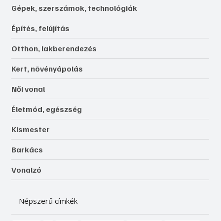
Gépek, szerszámok, technológiák
Építés, felújítás
Otthon, lakberendezés
Kert, növényápolás
Női vonal
Életmód, egészség
Kismester
Barkács
Vonalzó
Népszerű címkék