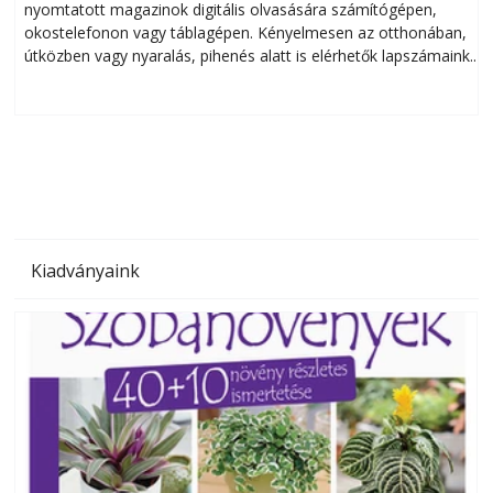
nyomtatott magazinok digitális olvasására számítógépen,
okostelefonon vagy táblagépen. Kényelmesen az otthonában,
útközben vagy nyaralás, pihenés alatt is elérhetők lapszámaink.
ú
Bárhol, bármikor, akár külföldön élve vagy dolgozva is
B
olvashatók az Ezermester lapszámai. A Laptapir kényelmes
megoldás, mert: – t
Kiadványaink