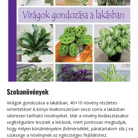
Szobanövények
Virágok gondozása a lakásban, 40+10 növény részletes
ismertetése! A könyv lexikonszerűen veszi sorra a lakásban
s
sikeresen tart­ha­tó növényeket. Már a növény kiválasztásakor
h
segítségünkre lesznek a leírások, mert pontosan megtudjuk,
k
hogy milyen körülményekre (hőmérséklet, páratartalom stb.) van
szüksége a növénynek az egészséges fejlődéshez.