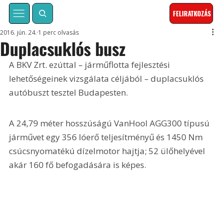
FELIRATKOZÁS
2016. jún. 24.
1 perc olvasás
Duplacsuklós busz
A BKV Zrt. ezúttal – járműflotta fejlesztési 
lehetőségeinek vizsgálata céljából – duplacsuklós 
autóbuszt tesztel Budapesten.
A 24,79 méter hosszúságú VanHool AGG300 típusú 
járművet egy 356 lóerő teljesítményű és 1450 Nm 
csúcsnyomatékú dízelmotor hajtja; 52 ülőhelyével 
akár 160 fő befogadására is képes.