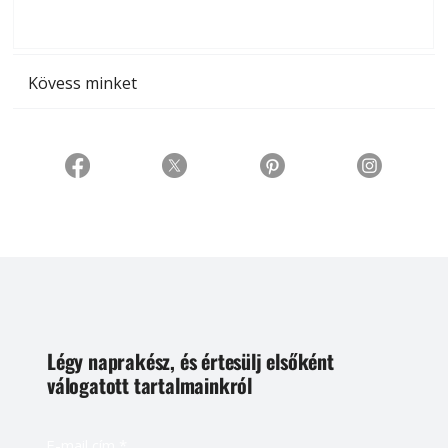
t
Kövess minket
Légy naprakész, és értesülj elsőként
válogatott tartalmainkról
E-mail cím
*