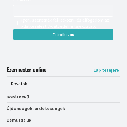
Igen, szeretnék feliratkozni, és elfogadom az 
adatkezelést. 
Adatvédelmi tájékoztató
Feliratkozás
Ezermester online
Lap tetejére
Rovatok
Közérdekű
Újdonságok, érdekességek
Bemutatjuk