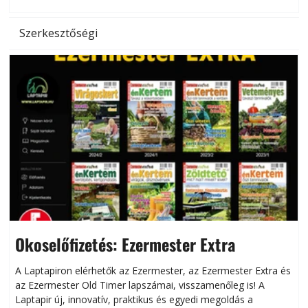
l
Szerkesztőségi
Okoselőfizetés: Ezermester Extra
A Laptapiron elérhetők az Ezermester, az Ezermester Extra és
az Ezermester Old Timer lapszámai, visszamenőleg is! A
Laptapir új, innovatív, praktikus és egyedi megoldás a
L