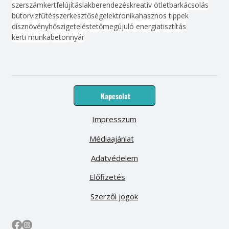
szerszám
kert
felújítás
lakberendezés
kreatív ötlet
barkácsolás
bútor
víz
fűtés
szerkesztőség
elektronika
hasznos tippek
dísznövény
hőszigetelés
tető
megújuló energia
tisztítás
kerti munka
beton
nyár
Kapcsolat
Impresszum
Médiaajánlat
Adatvédelem
Előfizetés
Szerzői jogok