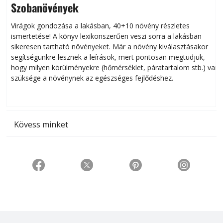
Szobanövények
Virágok gondozása a lakásban, 40+10 növény részletes
ismertetése! A könyv lexikonszerűen veszi sorra a lakásban
s
sikeresen tart­ha­tó növényeket. Már a növény kiválasztásakor
h
segítségünkre lesznek a leírások, mert pontosan megtudjuk,
k
hogy milyen körülményekre (hőmérséklet, páratartalom stb.) van
szüksége a növénynek az egészséges fejlődéshez.
t
Kövess minket