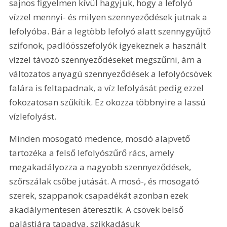
sajnos figyelmen kívül hagyjuk, hogy a lefolyó 
vízzel mennyi- és milyen szennyeződések jutnak a 
lefolyóba. Bár a legtöbb lefolyó alatt szennygyűjtő 
szifonok, padlóösszefolyók igyekeznek a használt 
vízzel távozó szennyeződéseket megszűrni, ám a 
változatos anyagú szennyeződések a lefolyócsövek 
falára is feltapadnak, a víz lefolyását pedig ezzel 
fokozatosan szűkítik. Ez okozza többnyire a lassú 
vízlefolyást.
Minden mosogató medence, mosdó alapvető 
tartozéka a felső lefolyószűrő rács, amely 
megakadályozza a nagyobb szennyeződések, 
szőrszálak csőbe jutását. A mosó-, és mosogató 
szerek, szappanok csapadékát azonban ezek 
akadálymentesen áteresztik. A csövek belső 
palástjára tapadva, szikkadásuk 