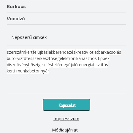
Barkács
Vonalzó
Népszerű címkék
szerszám
kert
felújítás
lakberendezés
kreatív ötlet
barkácsolás
bútor
víz
fűtés
szerkesztőség
elektronika
hasznos tippek
dísznövény
hőszigetelés
tető
megújuló energia
tisztítás
kerti munka
beton
nyár
Kapcsolat
Impresszum
Médiaajánlat