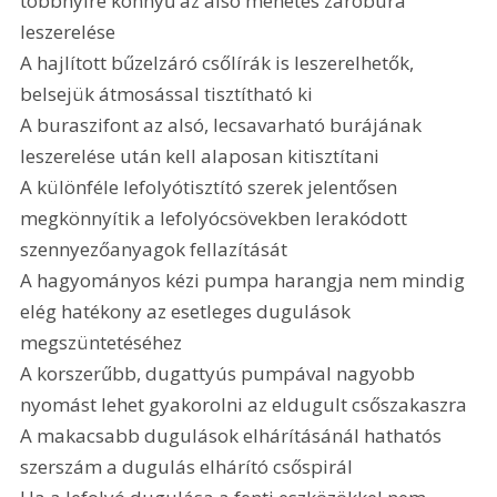
többnyire könnyű az alsó menetes záróbura 
leszerelése
A hajlított bűzelzáró csőlírák is leszerelhetők, 
belsejük átmosással tisztítható ki
A buraszifont az alsó, lecsavarható burájának 
leszerelése után kell alaposan kitisztítani
A különféle lefolyótisztító szerek jelentősen 
megkönnyítik a lefolyócsövekben lerakódott 
szennyezőanyagok fellazítását
A hagyományos kézi pumpa harangja nem mindig 
elég hatékony az esetleges dugulások 
megszüntetéséhez
A korszerűbb, dugattyús pumpával nagyobb 
nyomást lehet gyakorolni az eldugult csőszakaszra
A makacsabb dugulások elhárításánál hathatós 
szerszám a dugulás elhárító csőspirál