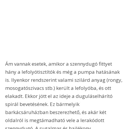
Ám vannak esetek, amikor a szennydugó fittyet 
hány a lefolyótisztítók és még a pumpa hatásának 
is. Ilyenkor rendszerint valami szilárd anyag (rongy, 
mosogatószivacs stb.) került a lefolyóba, és ott 
elakadt. Ekkor jött el az ideje a duguláselhárító 
spirál bevetésének. Ez bármelyik 
barkácsáruházban beszerezhető, és akár két 
oldalról is megtámadható vele a lerakódott 
szennydugó. A rugalmas és hajlékony 