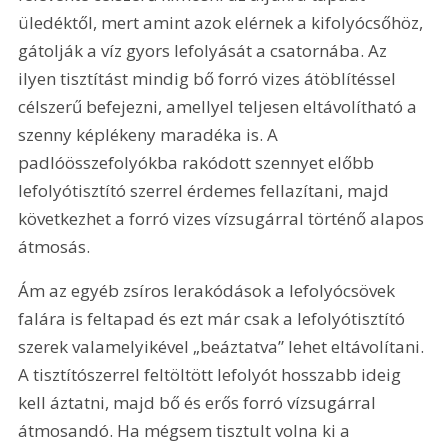
üledéktől, mert amint azok elérnek a kifolyócsőhöz, 
gátolják a víz gyors lefolyását a csatornába. Az 
ilyen tisztítást mindig bő forró vizes átöblítéssel 
célszerű befejezni, amellyel teljesen eltávolítható a 
szenny képlékeny maradéka is. A 
padlóösszefolyókba rakódott szennyet előbb 
lefolyótisztító szerrel érdemes fellazítani, majd 
következhet a forró vizes vízsugárral történő alapos 
átmosás.
Ám az egyéb zsíros lerakódások a lefolyócsövek 
falára is feltapad és ezt már csak a lefolyótisztító 
szerek valamelyikével „beáztatva” lehet eltávolítani. 
A tisztítószerrel feltöltött lefolyót hosszabb ideig 
kell áztatni, majd bő és erős forró vízsugárral 
átmosandó. Ha mégsem tisztult volna ki a 