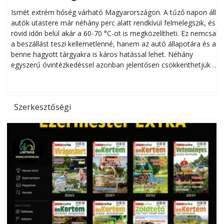
megóvhatjuk autónkat a nyári károktól
Ismét extrém hőség várható Magyarországon. A tűző napon álló
autók utastere már néhány perc alatt rendkívül felmelegszik, és
rövid időn belül akár a 60-70 °C-ot is megközelítheti. Ez nemcsak
n
a beszállást teszi kellemetlenné, hanem az autó állapotára és a
benne hagyott tárgyakra is káros hatással lehet. Néhány
egyszerű óvintézkedéssel azonban jelentősen csökkenthetjük a
hőség káros hatásait.
l
Szerkesztőségi