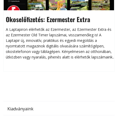
Okoselőfizetés: Ezermester Extra
A Laptapiron elérhetők az Ezermester, az Ezermester Extra és
az Ezermester Old Timer lapszámai, visszamenőleg is! A
Laptapir új, innovatív, praktikus és egyedi megoldás a
L
nyomtatott magazinok digitális olvasására számítógépen,
okostelefonon vagy táblagépen. Kényelmesen az otthonában,
útközben vagy nyaralás, pihenés alatt is elérhetők lapszámaink.
ú
Bárhol, bármikor, akár külföldön élve vagy dolgozva is
B
olvashatók az Ezermester lapszámai. A Laptapir kényelmes
megoldás, mert: – t
Kiadványaink