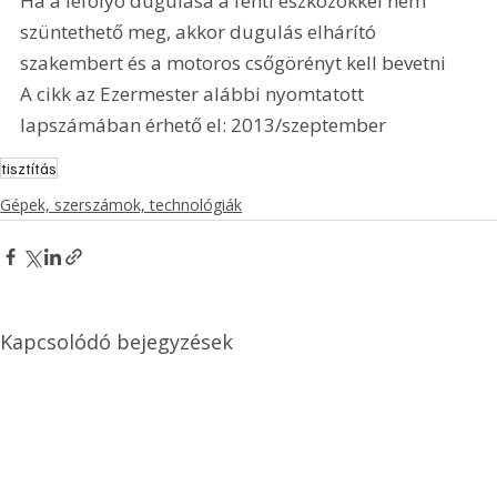
Ha a lefolyó dugulása a fenti eszközökkel nem 
szüntethető meg, akkor dugulás elhárító 
szakembert és a motoros csőgörényt kell bevetni
A cikk az Ezermester alábbi nyomtatott 
lapszámában érhető el: 2013/szeptember
tisztítás
Gépek, szerszámok, technológiák
Kapcsolódó bejegyzések