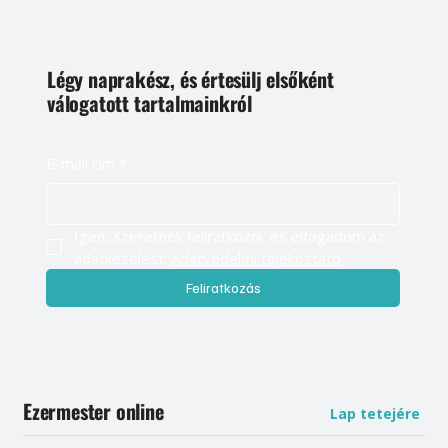
Légy naprakész, és értesülj elsőként
válogatott tartalmainkról
E-mail cím
*
Igen, szeretnék feliratkozni, és elfogadom az 
adatkezelést. 
Adatvédelmi tájékoztató
Feliratkozás
Ezermester online
Lap tetejére