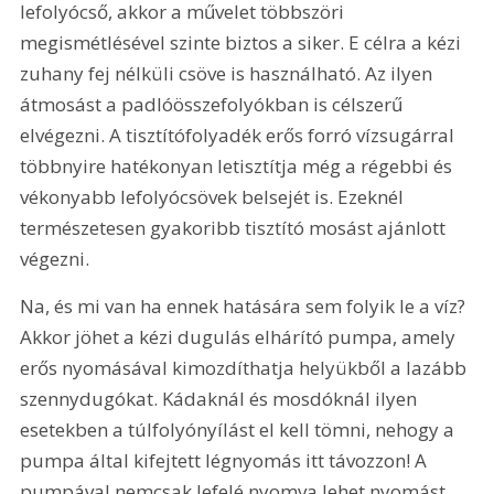
lefolyócső, akkor a művelet többszöri 
megismétlésével szinte biztos a siker. E célra a kézi 
zuhany fej nélküli csöve is használható. Az ilyen 
átmosást a padlóösszefolyókban is célszerű 
elvégezni. A tisztítófolyadék erős forró vízsugárral 
többnyire hatékonyan letisztítja még a régebbi és 
vékonyabb lefolyócsövek belsejét is. Ezeknél 
természetesen gyakoribb tisztító mosást ajánlott 
végezni.
Na, és mi van ha ennek hatására sem folyik le a víz? 
Akkor jöhet a kézi dugulás elhárító pumpa, amely 
erős nyomásával kimozdíthatja helyükből a lazább 
szennydugókat. Kádaknál és mosdóknál ilyen 
esetekben a túlfolyónyílást el kell tömni, nehogy a 
pumpa által kifejtett légnyomás itt távozzon! A 
pumpával nemcsak lefelé nyomva lehet nyomást 