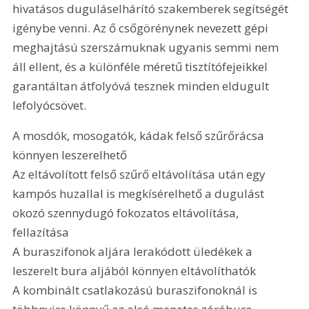
hivatásos duguláselhárító szakemberek segítségét 
igénybe venni. Az ő csőgörénynek nevezett gépi 
meghajtású szerszámuknak ugyanis semmi nem 
áll ellent, és a különféle méretű tisztítófejeikkel 
garantáltan átfolyóvá tesznek minden eldugult 
lefolyócsövet.
A mosdók, mosogatók, kádak felső szűrőrácsa 
könnyen leszerelhető
Az eltávolított felső szűrő eltávolítása után egy 
kampós huzallal is megkísérelhető a dugulást 
okozó szennydugó fokozatos eltávolítása, 
fellazítása
A buraszifonok aljára lerakódott üledékek a 
leszerelt bura aljából könnyen eltávolíthatók
A kombinált csatlakozású buraszifonoknál is 