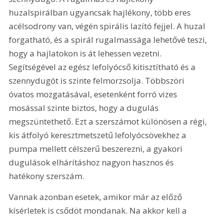
huzalspirálban ugyancsak hajlékony, több eres 
acélsodrony van, végén spirális lazító fejjel. A huzal 
forgatható, és a spirál rugalmassága lehetővé teszi, 
hogy a hajlatokon is át lehessen vezetni. 
Segítségével az egész lefolyócső kitisztítható és a 
szennydugót is szinte felmorzsolja. Többszöri 
óvatos mozgatásával, esetenként forró vizes 
mosással szinte biztos, hogy a dugulás 
megszüntethető. Ezt a szerszámot különösen a régi, 
kis átfolyó keresztmetszetű lefolyócsövekhez a 
pumpa mellett célszerű beszerezni, a gyakori 
dugulások elhárításhoz nagyon hasznos és 
hatékony szerszám.
Vannak azonban esetek, amikor már az előző 
kísérletek is csődöt mondanak. Na akkor kell a 