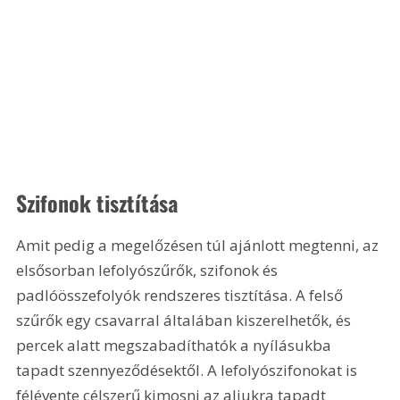
Szifonok tisztítása
Amit pedig a megelőzésen túl ajánlott megtenni, az 
elsősorban lefolyószűrők, szifonok és 
padlóösszefolyók rendszeres tisztítása. A felső 
szűrők egy csavarral általában kiszerelhetők, és 
percek alatt megszabadíthatók a nyílásukba 
tapadt szennyeződésektől. A lefolyószifonokat is 
félévente célszerű kimosni az aljukra tapadt 