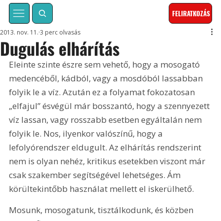
FELIRATKOZÁS
2013. nov. 11.
3 perc olvasás
Dugulás elhárítás
Eleinte szinte észre sem vehető, hogy a mosogató 
medencéből, kádból, vagy a mosdóból lassabban 
folyik le a víz. Azután ez a folyamat fokozatosan 
„elfajul” ésvégül már bosszantó, hogy a szennyezett 
víz lassan, vagy rosszabb esetben egyáltalán nem 
folyik le. Nos, ilyenkor valószínű, hogy a 
lefolyórendszer eldugult. Az elhárítás rendszerint 
nem is olyan nehéz, kritikus esetekben viszont már 
csak szakember segítségével lehetséges. Ám 
körültekintőbb használat mellett el iskerülhető.
Mosunk, mosogatunk, tisztálkodunk, és közben 