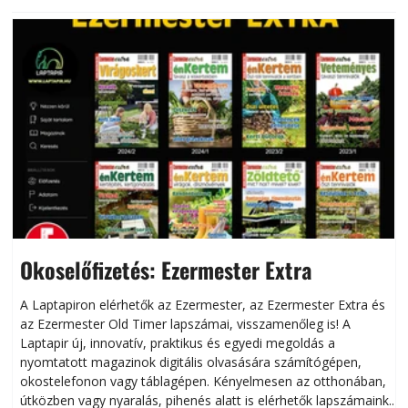
Okoselőfizetés: Ezermester Extra
A Laptapiron elérhetők az Ezermester, az Ezermester Extra és
az Ezermester Old Timer lapszámai, visszamenőleg is! A
Laptapir új, innovatív, praktikus és egyedi megoldás a
L
nyomtatott magazinok digitális olvasására számítógépen,
okostelefonon vagy táblagépen. Kényelmesen az otthonában,
útközben vagy nyaralás, pihenés alatt is elérhetők lapszámaink.
ú