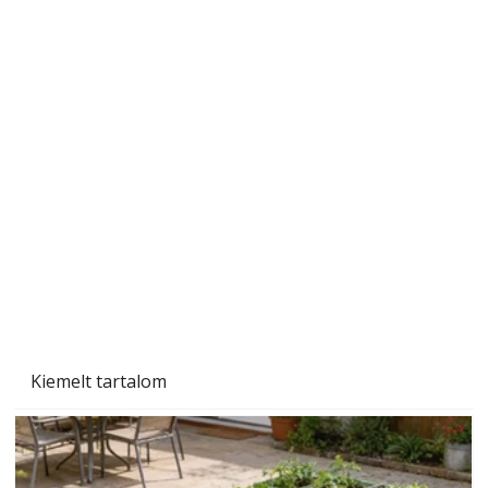
Tiszta homlokzat éveken át
Kiemelt tartalom