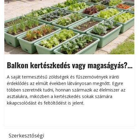
Balkon kertészkedés vagy magaságyás?
Helytakarékos kertészkedés
A saját termesztésű zöldségek és fűszernövények iránti
érdeklődés az elmúlt években látványosan megnőtt. Egyre
többen szeretnék tudni, honnan származik az élelmiszer az
l
asztalukra, miközben a kertészkedés sokak számára
kikapcsolódást és feltöltődést is jelent.
é
d
Szerkesztőségi