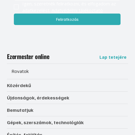
Igen, szeretnék feliratkozni, és elfogadom az 
adatkezelést. 
Adatvédelmi tájékoztató
Feliratkozás
Ezermester online
Lap tetejére
Rovatok
Közérdekű
Újdonságok, érdekességek
Bemutatjuk
Gépek, szerszámok, technológiák
Építés, felújítás