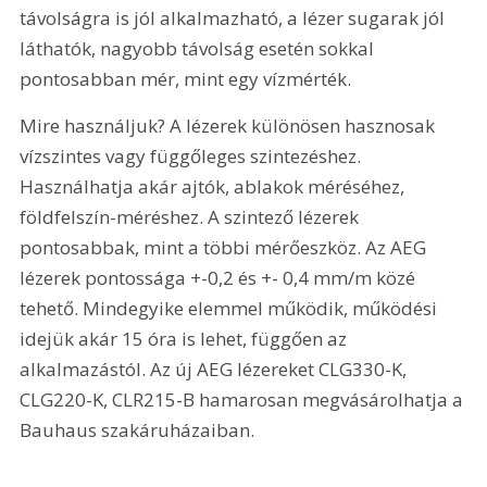
távolságra is jól alkalmazható, a lézer sugarak jól 
láthatók, nagyobb távolság esetén sokkal 
pontosabban mér, mint egy vízmérték.
Mire használjuk? A lézerek külö­nösen hasznosak 
vízszintes vagy függőleges szintezéshez. 
Használhatja akár ajtók, ablakok méréséhez,  
földfelszín-méréshez. A szintező lézerek 
pontosabbak, mint a többi mérőeszköz. Az AEG 
lézerek pontossága +-0,2 és +- 0,4 mm/m közé 
tehető. Mindegyike elemmel működik, működési 
idejük akár 15 óra is lehet, függően az 
alkalmazástól. Az új AEG lézereket CLG330-K, 
CLG220-K, CLR215-B hamarosan megvásárolhatja a 
Bauhaus szakáruházaiban.