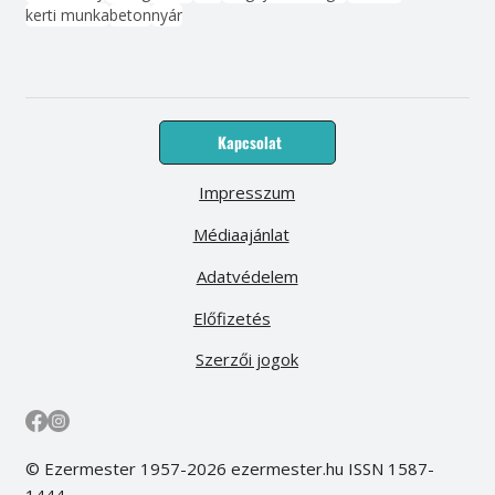
kerti munka
beton
nyár
Kapcsolat
Impresszum
Médiaajánlat
Adatvédelem
Előfizetés
Szerzői jogok
© Ezermester 1957-2026 ezermester.hu ISSN 1587-
1444