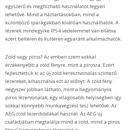
egyszerű és megbízható használatot tegyen 
lehetővé. Mind a háztartásokban, mind a 
különböző iparágakban kiválóan használhatók. A 
lézerek mindegyike IP54 védelemmel van ellátva 
ezért beltéren és kültéren egyaránt alkalmazhatók.
Zöld vagy piros? Az emberi szem sokkal 
érzékenyebb a zöld fényre, mint a pirosra. Ezért 
fejlesztettük ki az új zöld keresztvonalas szintező 
lézereket, kihasználva ezt az előnyt. A zöld fény 
négyszer jobban látható, mint a hagyományos 
piros lézervonalak, egy világosabb helyiségben így 
sokkal könnyebb munkavégzést tesz lehetővé. Az 
AEG zöld lézerdiódákat használ. Az AEG új 
családjában megtalálja mind a zöld, mind a piros 
fényű hagyományos lézereket is.