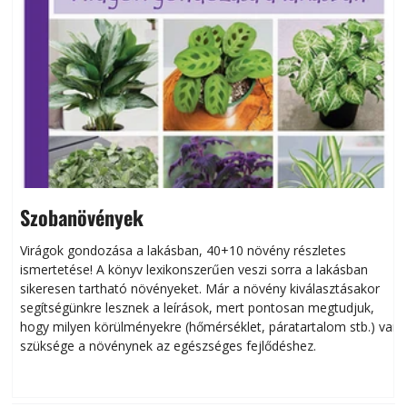
Szobanövények
Virágok gondozása a lakásban, 40+10 növény részletes
ismertetése! A könyv lexikonszerűen veszi sorra a lakásban
s
sikeresen tart­ha­tó növényeket. Már a növény kiválasztásakor
h
segítségünkre lesznek a leírások, mert pontosan megtudjuk,
k
hogy milyen körülményekre (hőmérséklet, páratartalom stb.) van
szüksége a növénynek az egészséges fejlődéshez.
t