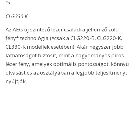
">
CLG330-K
Az AEG új szintező lézer családra jellemző zöld 
fény* technológia (*csak a CLG220-B, CLG220-K, 
CL330-K modellek esetében). Akár négyszer jobb 
láthatóságot biztosít, mint a hagyományos piros 
lézer fény, amelyek optimális pontosságot, könnyű 
olvasást és az osztályában a legjobb teljesítményt 
nyújtják.