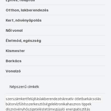
Otthon, lakberendezés
Kert, növényápolás
Női vonal
Életmód, egészség
Kismester
Barkács
Vonalzó
Népszerű címkék
szerszám
kert
felújítás
lakberendezés
kreatív ötlet
barkácsolás
bútor
víz
fűtés
szerkesztőség
elektronika
hasznos tippek
dísznövény
hőszigetelés
tető
megújuló energia
tisztítás