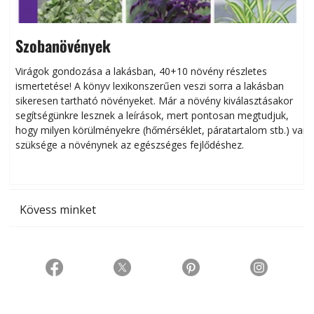
Szobanövények
Virágok gondozása a lakásban, 40+10 növény részletes
ismertetése! A könyv lexikonszerűen veszi sorra a lakásban
s
sikeresen tart­ha­tó növényeket. Már a növény kiválasztásakor
h
segítségünkre lesznek a leírások, mert pontosan megtudjuk,
k
hogy milyen körülményekre (hőmérséklet, páratartalom stb.) van
szüksége a növénynek az egészséges fejlődéshez.
t
Kövess minket