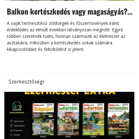
Balkon kertészkedés vagy magaságyás?
Helytakarékos kertészkedés
A saját termesztésű zöldségek és fűszernövények iránti
érdeklődés az elmúlt években látványosan megnőtt. Egyre
többen szeretnék tudni, honnan származik az élelmiszer az
l
asztalukra, miközben a kertészkedés sokak számára
kikapcsolódást és feltöltődést is jelent.
é
d
Szerkesztőségi