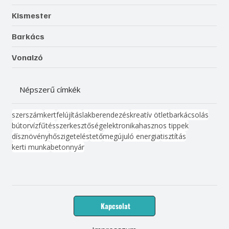
Kismester
Barkács
Vonalzó
Népszerű címkék
szerszám
kert
felújítás
lakberendezés
kreatív ötlet
barkácsolás
bútor
víz
fűtés
szerkesztőség
elektronika
hasznos tippek
dísznövény
hőszigetelés
tető
megújuló energia
tisztítás
kerti munka
beton
nyár
Kapcsolat