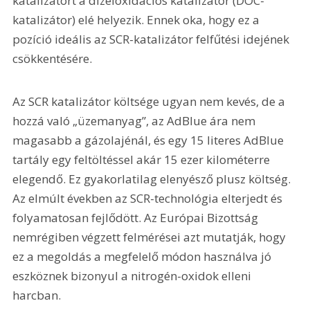
katalizátort a dízeloxidációs katalizátor (DOC-
katalizátor) elé helyezik. Ennek oka, hogy ez a 
pozíció ideális az SCR-katalizátor felfűtési idejének 
csökkentésére.
Az SCR katalizátor költsége ugyan nem kevés, de a 
hozzá való „üzemanyag”, az AdBlue ára nem 
magasabb a gázolajénál, és egy 15 literes AdBlue 
tartály egy feltöltéssel akár 15 ezer kilométerre 
elegendő. Ez gyakorlatilag elenyésző plusz költség. 
Az elmúlt években az SCR-technológia elterjedt és 
folyamatosan fejlődött. Az Európai Bizottság 
nemrégiben végzett felmérései azt mutatják, hogy 
ez a megoldás a megfelelő módon használva jó 
eszköznek bizonyul a nitrogén-oxidok elleni 
harcban.