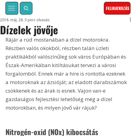
FELIRATKOZÁS
2018. máj. 28.
3 perc olvasás
Dízelek jövője
Rájár a rúd mostanában a dízel motorokra. 
Részben valós okokból, részben talán üzleti 
praktikákból valószínűleg sok város Európában és 
Észak-Amerikában kitiltásukat tervezi a városi 
forgalomból. Ennek már a híre is rontotta ezeknek 
a motoroknak az ázsióját; az eladott darabszámok 
csökkenek és az árak is esnek. Vajon van-e 
gazdaságos fejlesztési lehetőség még a dízel 
motorokban, és milyen jövő vár rájuk?
Nitrogén-oxid (NOx) kibocsátás