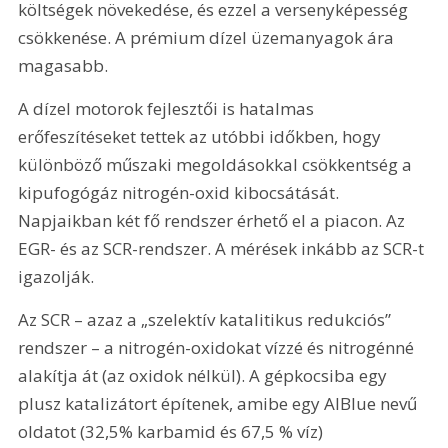
költségek növekedése, és ezzel a versenyképesség 
csökkenése. A prémium dízel üzemanyagok ára 
magasabb.
A dízel motorok fejlesztői is hatalmas 
erőfeszítéseket tettek az utóbbi időkben, hogy 
különböző műszaki megoldásokkal csökkentség a 
kipufogógáz nitrogén-oxid kibocsátását. 
Napjaikban két fő rendszer érhető el a piacon. Az 
EGR- és az SCR-rendszer. A mérések inkább az SCR-t 
igazolják.
Az SCR – azaz a „szelektív katalitikus redukciós” 
rendszer – a nitrogén-oxidokat vízzé és nitrogénné 
alakítja át (az oxidok nélkül). A gépkocsiba egy 
plusz katalizátort építenek, amibe egy AlBlue nevű 
oldatot (32,5% karbamid és 67,5 % víz) 