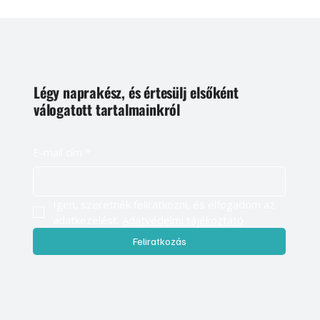
Légy naprakész, és értesülj elsőként
válogatott tartalmainkról
E-mail cím
*
Igen, szeretnék feliratkozni, és elfogadom az 
adatkezelést. 
Adatvédelmi tájékoztató
Feliratkozás