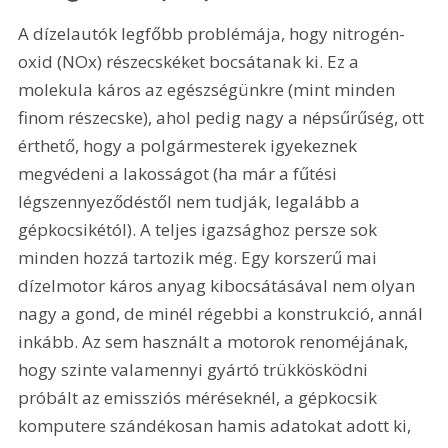
A dízelautók legfőbb problémája, hogy nitrogén-
oxid (NOx) részecskéket bocsátanak ki. Ez a 
molekula káros az egészségünkre (mint minden 
finom részecske), ahol pedig nagy a népsűrűség, ott 
érthető, hogy a polgármesterek igyekeznek 
megvédeni a lakosságot (ha már a fűtési 
légszennyeződéstől nem tudják, legalább a 
gépkocsikétól). A teljes igazsághoz persze sok 
minden hozzá tartozik még. Egy korszerű mai 
dízelmotor káros anyag kibocsátásával nem olyan 
nagy a gond, de minél régebbi a konstrukció, annál 
inkább. Az sem használt a motorok renoméjának, 
hogy szinte valamennyi gyártó trükkösködni 
próbált az emissziós méréseknél, a gépkocsik 
komputere szándékosan hamis adatokat adott ki, 