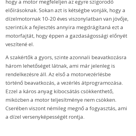
hogy a motor megfeleljen az egyre szigorodó 
előírásoknak. Sokan azt is kétségbe vonják, hogy a 
dízelmotornak 10-20 éves viszonylatban van jövője, 
szerintük a fejlesztés annyira megdrágítaná ezt a 
motorfajtát, hogy éppen a gazdaságossági előnyét 
veszítené el.
A szakértők a gyors, szinte azonnali beavatkozásra 
három lehetőséget látnak, ami már jelenleg is 
rendelkezésre áll. Az első a motorvezérlésbe 
történő beavatkozás, a vezérlés átprogramozása. 
Ezzel a káros anyag kibocsátás csökkenthető, 
miközben a motor teljesítménye nem csökken. 
Cserében viszont némileg megnő a fogyasztás, ami 
a dízel versenyképességét rontja.