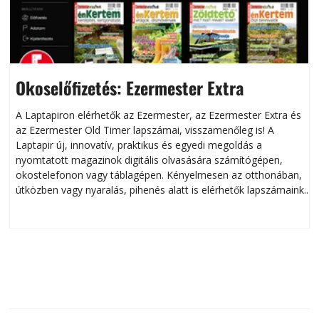
Okoselőfizetés: Ezermester Extra
A Laptapiron elérhetők az Ezermester, az Ezermester Extra és
az Ezermester Old Timer lapszámai, visszamenőleg is! A
Laptapir új, innovatív, praktikus és egyedi megoldás a
L
nyomtatott magazinok digitális olvasására számítógépen,
okostelefonon vagy táblagépen. Kényelmesen az otthonában,
útközben vagy nyaralás, pihenés alatt is elérhetők lapszámaink.
ú
Bárhol, bármikor, akár külföldön élve vagy dolgozva is
B
olvashatók az Ezermester lapszámai. A Laptapir kényelmes
megoldás, mert: – t