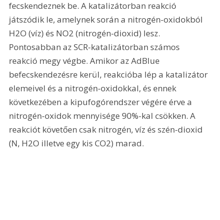
fecskendeznek be. A katalizátorban reakció 
játszódik le, amelynek során a nitrogén-oxidokból 
H2O (víz) és NO2 (nitrogén-dioxid) lesz. 
Pontosabban az SCR-katalizátorban számos 
reakció megy végbe. Amikor az AdBlue 
befecskendezésre kerül, reakcióba lép a katalizátor 
elemeivel és a nitrogén-oxidokkal, és ennek 
következében a kipufogórendszer végére érve a 
nitrogén-oxidok mennyisége 90%-kal csökken. A 
reakciót követően csak nitrogén, víz és szén-dioxid 
(N, H2O illetve egy kis CO2) marad.