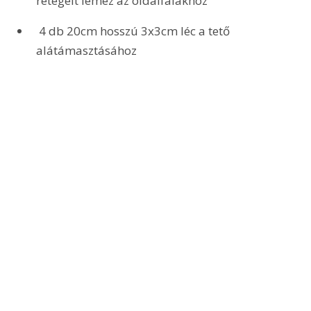
rétegelt lemez az oldalfalakhoz
 4 db 20cm hosszú 3x3cm léc a tető 
alátámasztásához