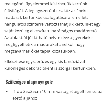
melegéből figyelemmel kísérhetjük kertünk 
élővilágát. A legegyszerűbb eszköz az énekes 
madarak kertünkbe csalogatására, emellett 
hangulatos színtérré változtathatjuk kertünket egy 
saját kezűleg elkészített, barátságos madáretető. 
Az ablakból jól látható helyre téve a gyerekek is 
megfigyelhetik a madarakat anélkül, hogy 
megzavarnák őket táplálkozásukban.
Elkészítése egyszerű, és egy kis fantáziával 
különleges dekorációként is szolgál kertünkben.
 Szükséges alapanyagok: 
 1 db 25x25cm 10 mm vastag rétegelt lemez az 
etető aljához