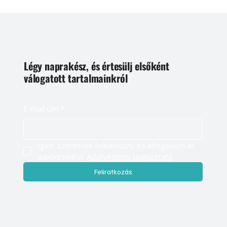
Légy naprakész, és értesülj elsőként
válogatott tartalmainkról
E-mail cím
*
Igen, szeretnék feliratkozni, és elfogadom az 
adatkezelést. 
Adatvédelmi tájékoztató
Feliratkozás