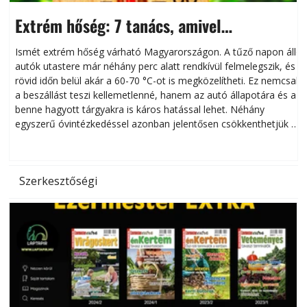
Extrém hőség: 7 tanács, amivel
megóvhatjuk autónkat a nyári károktól
Ismét extrém hőség várható Magyarországon. A tűző napon álló
autók utastere már néhány perc alatt rendkívül felmelegszik, és
rövid időn belül akár a 60-70 °C-ot is megközelítheti. Ez nemcsak
n
a beszállást teszi kellemetlenné, hanem az autó állapotára és a
benne hagyott tárgyakra is káros hatással lehet. Néhány
egyszerű óvintézkedéssel azonban jelentősen csökkenthetjük a
hőség káros hatásait.
l
Szerkesztőségi