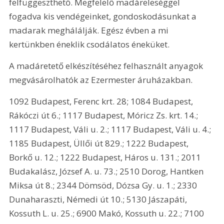
felfüggeszthető. Megfelelő madáreleséggel 
fogadva kis vendégeinket, gondoskodásunkat a 
madarak meghálálják. Egész évben a mi 
kertünkben éneklik csodálatos éneküket. 
A madáretető elkészítéséhez felhasznált anyagok 
megvásárolhatók az Ezermester áruházakban.
1092 Budapest, Ferenc krt. 28; 1084 Budapest, 
Rákóczi út 6.; 1117 Budapest, Móricz Zs. krt. 14.; 
1117 Budapest, Váli u. 2.; 1117 Budapest, Váli u. 4.; 
1185 Budapest, Üllői út 829.; 1222 Budapest, 
Borkő u. 12.; 1222 Budapest, Háros u. 131.; 2011 
Budakalász, József A. u. 73.; 2510 Dorog, Hantken 
Miksa út 8.; 2344 Dömsöd, Dózsa Gy. u. 1.; 2330 
Dunaharaszti, Némedi út 10.; 5130 Jászapáti, 
Kossuth L. u. 25.; 6900 Makó, Kossuth u. 22.; 7100 