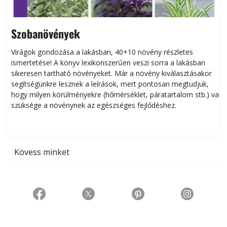
Szobanövények
Virágok gondozása a lakásban, 40+10 növény részletes
ismertetése! A könyv lexikonszerűen veszi sorra a lakásban
s
sikeresen tart­ha­tó növényeket. Már a növény kiválasztásakor
h
segítségünkre lesznek a leírások, mert pontosan megtudjuk,
k
hogy milyen körülményekre (hőmérséklet, páratartalom stb.) van
szüksége a növénynek az egészséges fejlődéshez.
t
Kövess minket