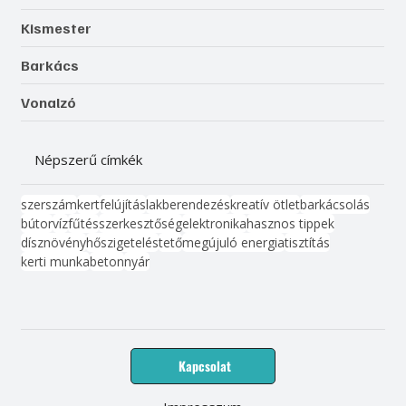
Kismester
Barkács
Vonalzó
Népszerű címkék
szerszám
kert
felújítás
lakberendezés
kreatív ötlet
barkácsolás
bútor
víz
fűtés
szerkesztőség
elektronika
hasznos tippek
dísznövény
hőszigetelés
tető
megújuló energia
tisztítás
kerti munka
beton
nyár
Kapcsolat