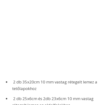
 2 db 35x20cm 10 mm vastag rétegelt lemez a 
tetőlapokhoz
 2 db 25x6cm és 2db 23x6cm 10 mm vastag 