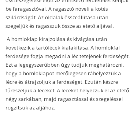
összeszegelése előtt az érintkező felületeket kenjük 
be faragasztóval. A ragasztó növeli a kötés 
szilárdságát. Az oldalak összeállítása után 
szegeljük és ragasszuk össze az etető aljával. 
 A homloklap kirajzolása és kivágása után 
következik a tartólécek kialakítása. A homlokfal 
ferdesége fogja megadni a léc tetejének ferdeségét. 
Ezt a legegyszerűbben úgy tudjuk meghatározni, 
hogy a homloklapot merőlegesen ráhelyezzük a 
lécre és átrajzoljuk a ferdeséget. Ezután készre 
fűrészeljük a léceket. A léceket helyezzük el az etető 
négy sarkában, majd ragasztással és szegeléssel 
rögzítsük az aljához.