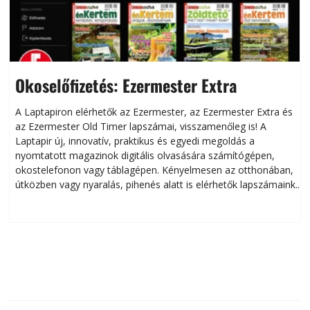
Okoselőfizetés: Ezermester Extra
A Laptapiron elérhetők az Ezermester, az Ezermester Extra és
az Ezermester Old Timer lapszámai, visszamenőleg is! A
Laptapir új, innovatív, praktikus és egyedi megoldás a
L
nyomtatott magazinok digitális olvasására számítógépen,
okostelefonon vagy táblagépen. Kényelmesen az otthonában,
útközben vagy nyaralás, pihenés alatt is elérhetők lapszámaink.
ú
Bárhol, bármikor, akár külföldön élve vagy dolgozva is
B
olvashatók az Ezermester lapszámai. A Laptapir kényelmes
megoldás, mert: – t