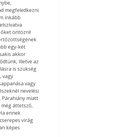
nybe, 
ad megfeledkezni. 
em inkább 
elszívatva 
őket öntözni! 
ertőzöttségének 
ább egy-két 
sakis akkor 
tünk, illetve az 
lásra is szükség 
, vagy 
sappanása vagy 
észeknél nevelési 
. Párahiány miatt 
 még áttetsző, 
 Ha ennek 
cserepes virág 
an képes 