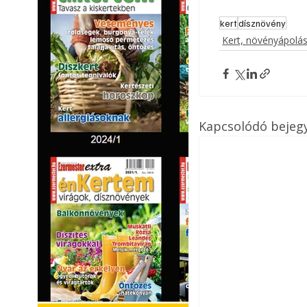
kert
dísznövény
Kert, növényápolá
Kapcsolódó bejeg