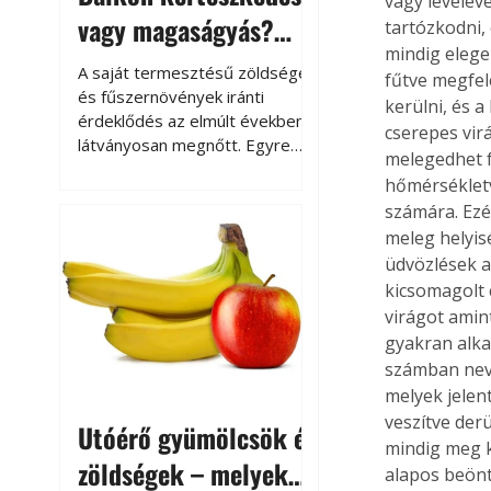
vagy levelév
vagy magaságyás?
tartózkodni,
mindig elege
Helytakarékos
A saját termesztésű zöldségek
fűtve megfel
kertészkedés
és fűszernövények iránti
kerülni, és a
érdeklődés az elmúlt években
cserepes vir
látványosan megnőtt. Egyre
melegedhet f
többen szeretnék tudni, honnan
hőmérsékletv
származik az élelmiszer az
számára. Ezé
asztalukra, miközben a
meleg helyis
kertészkedés sokak számára
üdvözlések al
kikapcsolódást és feltöltődést
is jelent.
kicsomagolt 
virágot amin
gyakran alka
számban neve
melyek jelen
veszítve der
Utóérő gyümölcsök és
mindig meg k
zöldségek – melyek
alapos beönt