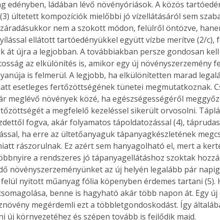
 edényben, ládában lévő növényóriások. A közös tartóedé
(3) ültetett kompozíciók mielőbbi jó vízellátásáról sem szab
száradásukkor nem a szokott módon, felülről öntözve, han
yílással ellátott tartóedényükkel együtt vízbe merítve (2/c), f
k át újra a legjobban. A továbbiakban persze gondosan kell 
tosság az elkülönítés is, amikor egy új növényszerzemény f
yanúja is felmerül. A legjobb, ha elkülönítetten marad legal
latt esetleges fertőzöttségének tünetei megmutatkoznak. C
ár meglévő növények közé, ha egészségességéről meggyőződ
tőzöttségét a megfelelő kezeléssel sikerült orvosolni. Táplá
zdettől fogva, akár folyamatos tápoldatozással (4), táprudas
ással, ha erre az ültetőanyaguk tápanyagkészletének megc
iatt rászorulnak. Ez azért sem hanyagolható el, mert a kert
 többnyire a rendszeres jó tápanyagellátáshoz szoktak hozzá
dő növényszerzeményünket az új helyén legalább pár napig
 felül nyitott műanyag fólia köpenyben érdemes tartani (5).
csomagolása, benne is hagyható akár több napon át. Egy új 
sznövény megérdemli ezt a többletgondoskodást. Így általáb
i új környezetéhez és szépen tovább is fejlődik majd.