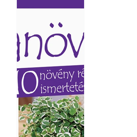
Ezermester lapszámai. A
Ezermester lapszámai
Laptapir kényelmes megoldás,
Laptapir kényelmes 
mert: – t
mert: – t
Balkon kertészk
Helytakarékos ke