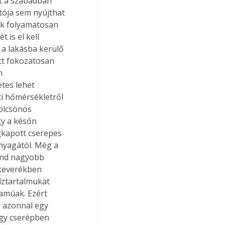
t a szabadban 
tója sem nyújthat 
ak folyamatosan 
 is el kell 
 a lakásba kerülő 
tt fokozatosan 
n 
tes lehet 
i hőmérsékletről 
ölcsönös 
gy a későn 
gkapott cserepes 
nyagától. Még a 
ind nagyobb 
dkeverékben 
íztartalmukat 
amúak. Ezért 
 azonnal egy 
gy cserépben 