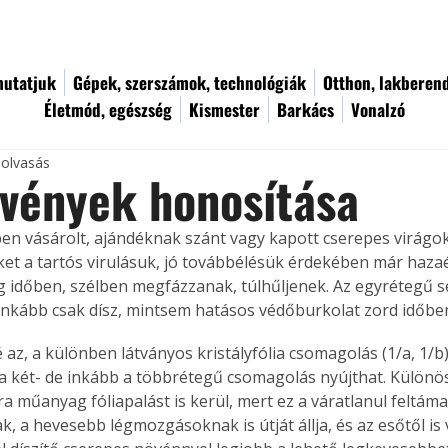
utatjuk
Gépek, szerszámok, technológiák
Otthon, lakberen
Életmód, egészség
Kismester
Barkács
Vonalzó
 olvasás
vények honosítása
ben vásárolt, ajándéknak szánt vagy kapott cserepes virágok
et a tartós virulásuk, jó továbbélésük érdekében már hazaéré
 időben, szélben megfázzanak, túlhűljenek. Az egyrétegű 
nkább csak dísz, mintsem hatásos védőburkolat zord időbe
az, a különben látványos kristályfólia csomagolás (1/a, 1/b)
a két- de inkább a többrétegű csomagolás nyújthat. Különös
ra műanyag fóliapalást is kerül, mert ez a váratlanul feltám
, a hevesebb légmozgásoknak is útját állja, és az esőtől is 