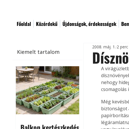
Főoldal
Közérdekű
Újdonságok, érdekességek
Bem
2008. máj. 1.
2 perc
Dísznö
Kiemelt tartalom
A virágüzlet
dísznövények
nehogy hideg
csomagolás i
Még kevésbé 
biztonságot 
papírborítás
légáramlatnak
Balkon kertészkedés