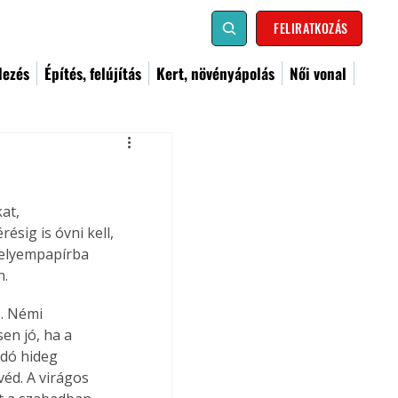
FELIRATKOZÁS
dezés
Építés, felújítás
Kert, növényápolás
Női vonal
at, 
sig is óvni kell, 
selyempapírba 
n.
. Némi 
en jó, ha a 
adó hideg 
véd. A virágos 