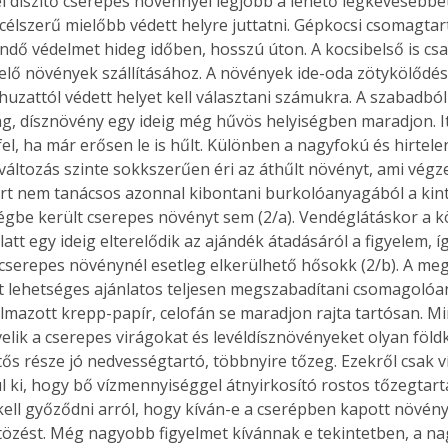
el díszítő cserepes növénnyel legjobb a lehető legkevesebbe
 célszerű mielőbb védett helyre juttatni. Gépkocsi csomagtar
ndő védelmet hideg időben, hosszú úton. A kocsibelső is cs
elő növények szállításához. A növények ide-oda zötykölődését
 huzattól védett helyet kell választani számukra. A szabadból
ág, dísznövény egy ideig még hűvös helyiségben maradjon. I
el, ha már erősen le is hűlt. Különben a nagyfokú és hirtele
áltozás szinte sokkszerűen éri az áthűlt növényt, ami végze
rt nem tanácsos azonnal kibontani burkolóanyagából a kint
égbe került cserepes növényt sem (2/a). Vendéglátáskor a k
att egy ideig elterelődik az ajándék átadásáról a figyelem, í
cserepes növénynél esetleg elkerülhető hősokk (2/b). A me
t lehetséges ajánlatos teljesen megszabadítani csomagolóa
lmazott krepp-papír, celofán se maradjon rajta tartósan. M
lik a cserepes virágokat és levéldísznövényeket olyan föl
tős része jó nedvességtartó, többnyire tőzeg. Ezekről csak v
ül ki, hogy bő vízmennyiséggel átnyirkosító rostos tőzegtart
ell győződni arról, hogy kíván-e a cserépben kapott növény
özést. Még nagyobb figyelmet kívánnak e tekintetben, a na