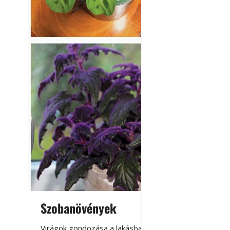
Szobanövények
Virágoskert: k
teraszon, laká
Virágok gondozása a lakásban,