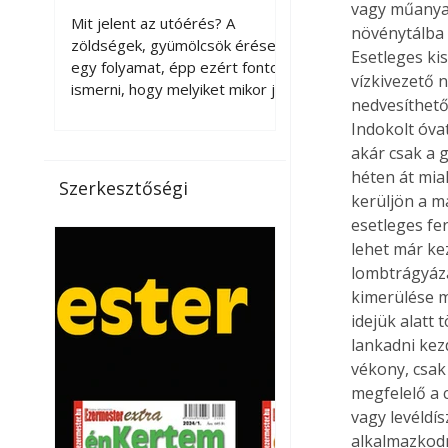
vagy műanyag
érnek tovább leszedés
Mit jelent az utóérés? A
növénytálba 
után?
zöldségek, gyümölcsök érése
Esetleges ki
egy folyamat, épp ezért fontos
vízkivezető n
ismerni, hogy melyiket mikor jó
nedvesíthető
leszedni. Meg kell különböztetni
Indokolt óva
a gazdasági és a biológiai
akár csak a g
érettséget. Például a
héten át mia
paradicsomot sokszor
Szerkesztőségi
gazdasági érettségben, azaz
kerüljön a m
félig éretten szedik le, ezután
esetleges fer
utaztatják hosszan, és még
lehet már ke
pulton tartható kell legyen.
lombtrágyáz
Utóérik eközben, de nem lesz
kimerülése m
olyan ízű, mint amit a saját
idejük alatt
kertünkben, biológiai
lankadni kez
érettségben szedünk le. Teljes
vékony, csak
érettségben szedve nem
megfelelő a 
tárolható h
vagy levéldí
alkalmazkodn