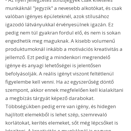
munkáknál "jegyzik" a nevesebb alkotókat, és csak 
valóban igényes épületeknél, azok stílusához 
igazodó látványukkal érvényesülnek igazán. Ez 
pedig nem túl gyakran fordul elő, és nem is sokan 
engedhetik meg maguknak. A kisebb volumenű 
produktumoknál inkább a motivációs kreativitás a 
jellemző. Ezt pedig a mindenkori megrendelő 
igénye és anyagi lehetőségei is jelentősen 
befolyásolják. A reális igényt viszont feltétlenül 
figyelembe kell venni. Ha az egyszerűség döntő 
szempont, akkor ennek megfelelően kell kialakítani 
a megbízás tárgyát képező darabokat. 
Többségükben pedig erre van igény, és hidegen 
hajlított elemekből is lehet szép, szemrevaló 
korlátokat, kerítés elemeket, sőt még lépcsőket is 
készíteni. A kreativitás e munkáknál is nagyon 