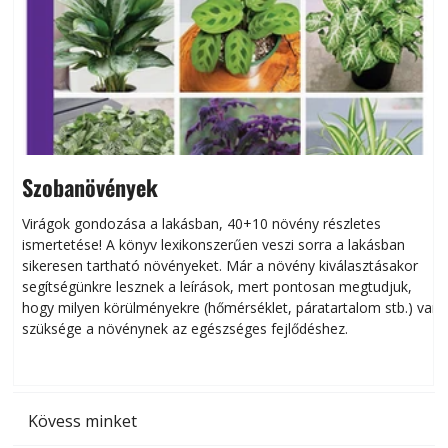
Szobanövények
Virágok gondozása a lakásban, 40+10 növény részletes
ismertetése! A könyv lexikonszerűen veszi sorra a lakásban
s
sikeresen tart­ha­tó növényeket. Már a növény kiválasztásakor
h
segítségünkre lesznek a leírások, mert pontosan megtudjuk,
k
hogy milyen körülményekre (hőmérséklet, páratartalom stb.) van
szüksége a növénynek az egészséges fejlődéshez.
t
Kövess minket