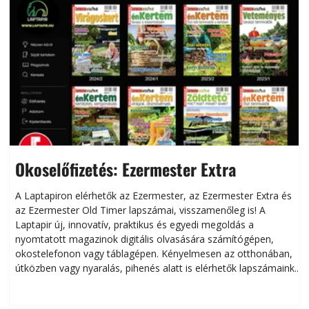
Okoselőfizetés: Ezermester Extra
A Laptapiron elérhetők az Ezermester, az Ezermester Extra és
az Ezermester Old Timer lapszámai, visszamenőleg is! A
Laptapir új, innovatív, praktikus és egyedi megoldás a
L
nyomtatott magazinok digitális olvasására számítógépen,
okostelefonon vagy táblagépen. Kényelmesen az otthonában,
útközben vagy nyaralás, pihenés alatt is elérhetők lapszámaink.
ú
Bárhol, bármikor, akár külföldön élve vagy dolgozva is
B
olvashatók az Ezermester lapszámai. A Laptapir kényelmes