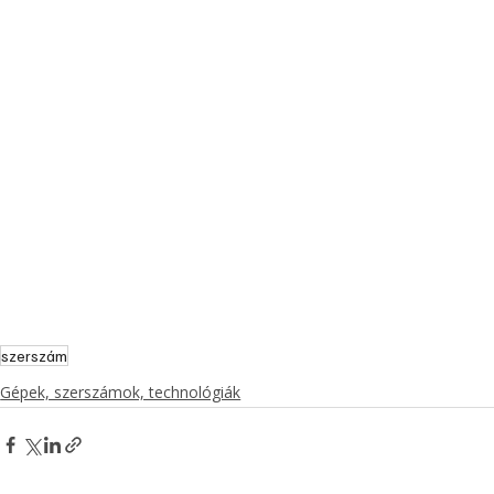
szerszám
Gépek, szerszámok, technológiák