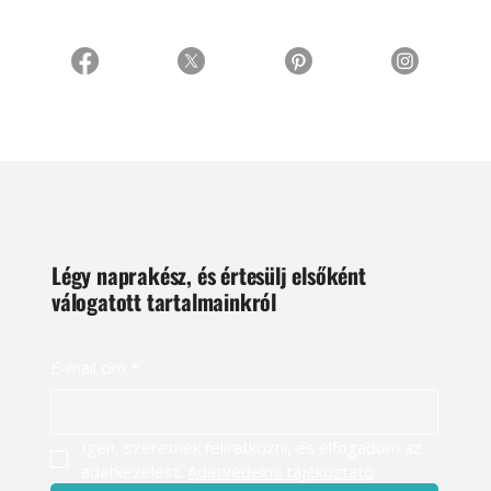
Légy naprakész, és értesülj elsőként
válogatott tartalmainkról
E-mail cím
*
Igen, szeretnék feliratkozni, és elfogadom az 
adatkezelést. 
Adatvédelmi tájékoztató