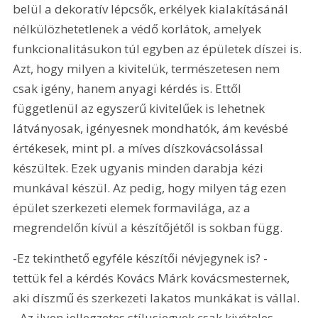
belül a dekoratív lépcsők, erkélyek kialakításánál 
nélkülözhetetlenek a védő korlátok, amelyek 
funkcionalitásukon túl egyben az épületek díszei is. 
Azt, hogy milyen a kivitelük, természetesen nem 
csak igény, hanem anyagi kérdés is. Ettől 
függetlenül az egyszerű kivitelűek is lehetnek 
látványosak, igényesnek mondhatók, ám kevésbé 
értékesek, mint pl. a míves díszkovácsolással 
készültek. Ezek ugyanis minden darabja kézi 
munkával készül. Az pedig, hogy milyen tág ezen 
épület szerkezeti elemek formavilága, az a 
megrendelőn kívül a készítőjétől is sokban függ. 
-Ez tekinthető egyféle készítői névjegynek is? - 
tettük fel a kérdés Kovács Márk kovácsmesternek, 
aki díszmű és szerkezeti lakatos munkákat is vállal. 
- Az ilyen jellegzetes stílusjegyek csak kivételes 