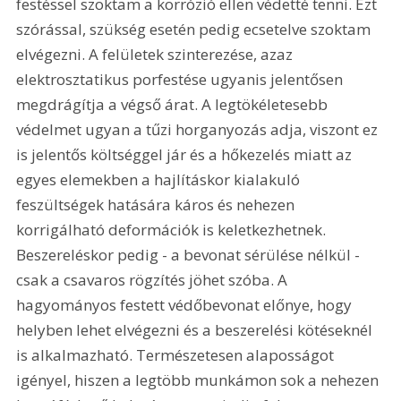
festéssel szoktam a korrózió ellen védetté tenni. Ezt 
szórással, szükség esetén pedig ecsetelve szoktam 
elvégezni. A felületek szinterezése, azaz 
elektrosztatikus porfestése ugyanis jelentősen 
megdrágítja a végső árat. A legtökéletesebb 
védelmet ugyan a tűzi horganyozás adja, viszont ez 
is jelentős költséggel jár és a hőkezelés miatt az 
egyes elemekben a hajlításkor kialakuló 
feszültségek hatására káros és nehezen 
korrigálható deformációk is keletkezhetnek. 
Beszereléskor pedig - a bevonat sérülése nélkül - 
csak a csavaros rögzítés jöhet szóba. A 
hagyományos festett védőbevonat előnye, hogy 
helyben lehet elvégezni és a beszerelési kötéseknél 
is alkalmazható. Természetesen alaposságot 
igényel, hiszen a legtöbb munkámon sok a nehezen 