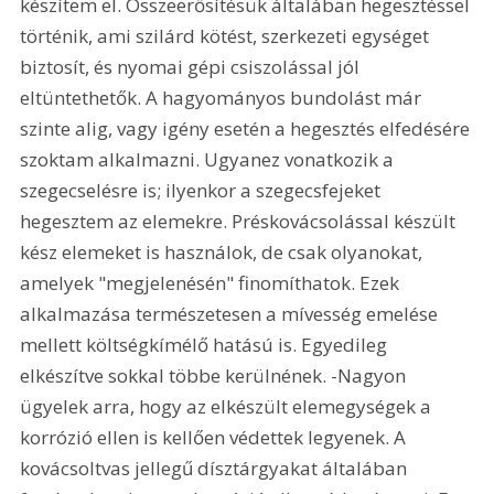
készítem el. Összeerősítésük általában hegesztéssel 
történik, ami szilárd kötést, szerkezeti egységet 
biztosít, és nyomai gépi csiszolással jól 
eltüntethetők. A hagyományos bundolást már 
szinte alig, vagy igény esetén a hegesztés elfedésére 
szoktam alkalmazni. Ugyanez vonatkozik a 
szegecselésre is; ilyenkor a szegecsfejeket 
hegesztem az elemekre. Préskovácsolással készült 
kész elemeket is használok, de csak olyanokat, 
amelyek "megjelenésén" finomíthatok. Ezek 
alkalmazása természetesen a mívesség emelése 
mellett költségkímélő hatású is. Egyedileg 
elkészítve sokkal többe kerülnének. -Nagyon 
ügyelek arra, hogy az elkészült elemegységek a 
korrózió ellen is kellően védettek legyenek. A 
kovácsoltvas jellegű dísztárgyakat általában 