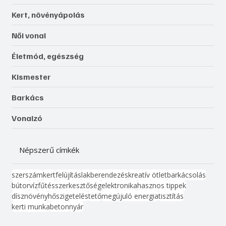
Kert, növényápolás
Női vonal
Életmód, egészség
Kismester
Barkács
Vonalzó
Népszerű címkék
szerszám
kert
felújítás
lakberendezés
kreatív ötlet
barkácsolás
bútor
víz
fűtés
szerkesztőség
elektronika
hasznos tippek
dísznövény
hőszigetelés
tető
megújuló energia
tisztítás
kerti munka
beton
nyár