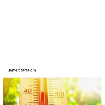
A varrógép és a varrás
Kiemelt tartalom