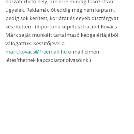
hozzáférhető hely, ám erre mindig fokozottan 
ügyelek. Reklamációt eddig még nem kaptam, 
pedig sok kerítést, korlátot és egyéb dísztárgyat 
készítettem. (Riportunk képillusztrációit Kovács 
Márk saját munkáit tartalmazó képgalériájából 
válogattuk. Készítőjével a 
mark.kovacs@freemail.hu
 e-mail címen 
létesíthetnek kapcsolatot olvasóink.)