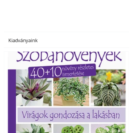
megoldás, mert: – t
Kiadványaink