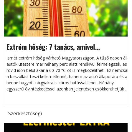
Extrém hőség: 7 tanács, amivel
megóvhatjuk autónkat a nyári károktól
Ismét extrém hőség várható Magyarországon. A tűző napon álló
autók utastere már néhány perc alatt rendkívül felmelegszik, és
rövid időn belül akár a 60-70 °C-ot is megközelítheti. Ez nemcsak
n
a beszállást teszi kellemetlenné, hanem az autó állapotára és a
benne hagyott tárgyakra is káros hatással lehet. Néhány
egyszerű óvintézkedéssel azonban jelentősen csökkenthetjük a
hőség káros hatásait.
l
Szerkesztőségi