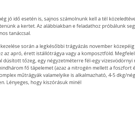
ég jó idő esetén is, sajnos számolnunk kell a tél közeledtéve
zítenünk a kertet. Az alábbiakban e feladathoz próbálunk seg
os tanáccsal.
z az apró, érett istállótrágya vagy a komposztföld. Megfele
 dúsított tőzeg, egy négyzetméterre fél-egy vizesvödörny
mindhárom fő tápelemet (azaz a nitrogén mellett a foszfort és
omplex műtrágyák valamelyike is alkalmazható, 4-5 dkg/né
n. Lényeges, hogy kiszórásuk minél 