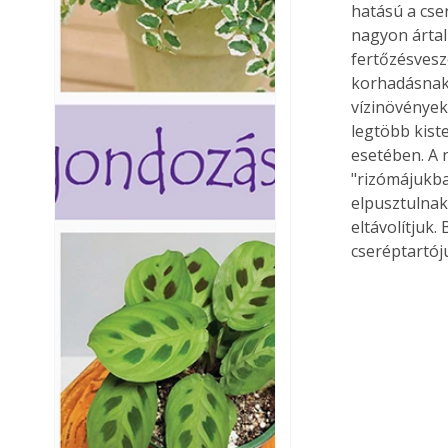
hatású a cse
nagyon ártal
fertőzésveszé
korhadásnak,
vízinövények
legtöbb kist
esetében. A 
"rizómájukban
elpusztulnak
eltávolítjuk.
cseréptartój