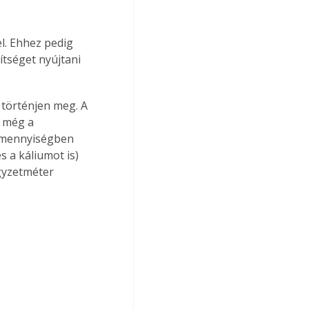
l. Ehhez pedig 
ítséget nyújtani 
l még a 
i mennyiségben 
 a káliumot is) 
gyzetméter 