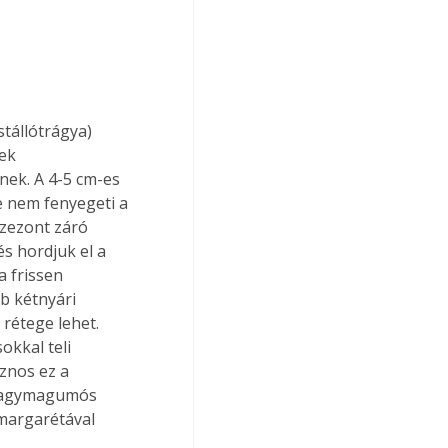
tállótrágya) 
ek 
nek. A 4-5 cm-es 
e nem fenyegeti a 
szezont záró 
s hordjuk el a 
a frissen 
b kétnyári 
 rétege lehet. 
kkal teli 
znos ez a 
, hagymagumós 
 margarétával 