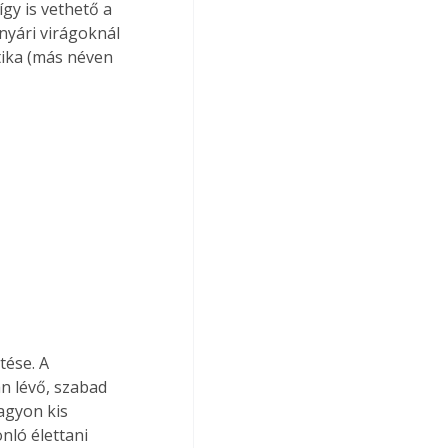
gy is vethető a 
nyári virágoknál 
átika (más néven 
tése. A 
n lévő, szabad 
agyon kis 
ló élettani 