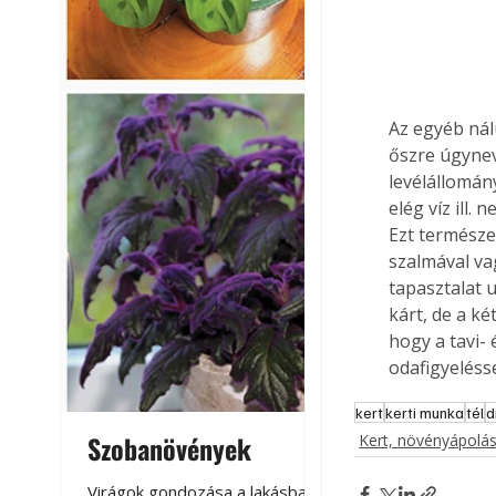
Az egyéb nálu
őszre úgynev
levélállomány
elég víz ill.
Ezt természe
szalmával va
tapasztalat 
kárt, de a k
hogy a tavi-
odafigyeléss
kert
kerti munka
tél
d
Szobanövények
Virágoskert: k
Kert, növényápolá
teraszon, laká
Virágok gondozása a lakásban,