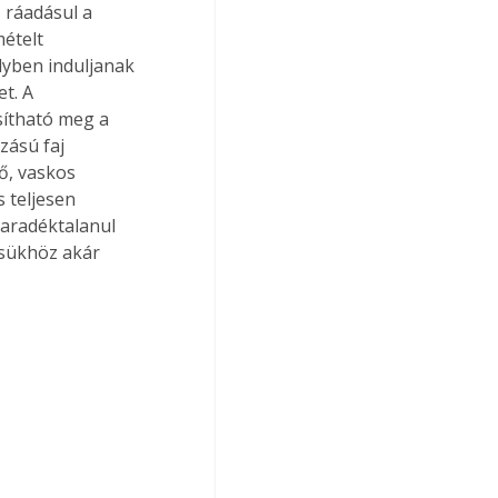
 ráadásul a 
ételt 
elyben induljanak 
t. A 
sítható meg a 
zású faj 
ő, vaskos 
 teljesen 
aradéktalanul 
ésükhöz akár 