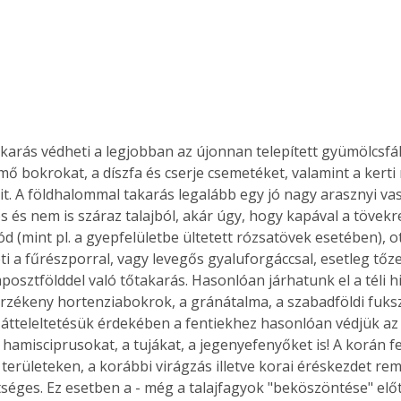
Együtt jobban megéri!
Bővebb információ itt!
k az
Együtt jobban megéri! A
mester
könyvek tetszőleges
karás védheti a legjobban az újonnan telepített gyümölcsfák
er Old
párosítással kedvezményes
 bokrokat, a díszfa és cserje csemetéket, valamint a kerti r
áron, 0 Ft postaköltséggel
it. A földhalommal takarás legalább egy jó nagy arasznyi va
ptapir új,
megrendelhetők!
s és nem is száraz talajból, akár úgy, hogy kapával a tövekr
és egyedi
d (mint pl. a gyepfelületbe ültetett rózsatövek esetében), ot
tt
ti a fűrészporral, vagy levegős gyaluforgáccsal, esetleg tőz
lvasására
osztfölddel való tőtakarás. Hasonlóan járhatunk el a téli h
elefonon
rzékeny hortenziabokrok, a gránátalma, a szabadföldi fukszia
nyelmesen
ben vagy
átteleltetésük érdekében a fentiekhez hasonlóan védjük az 
t is
 hamisciprusokat, a tujákat, a jegenyefenyőket is! A korán 
. Bárhol,
területeken, a korábbi virágzás illetve korai éréskezdet rem
ön élve
tséges. Ez esetben a - még a talajfagyok "beköszöntése" előtt
ashatók az