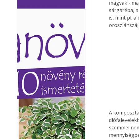
magvak - maj
Ezermester lapszámai. A
Ezermester lapszámai
sárgarépa, a
Laptapir kényelmes megoldás,
Laptapir kényelmes 
is, mint pl. 
mert: – t
mert: – t
oroszlánszáj) 
A komposztálá
diófalevelek
szemmel nem 
mennyiségben