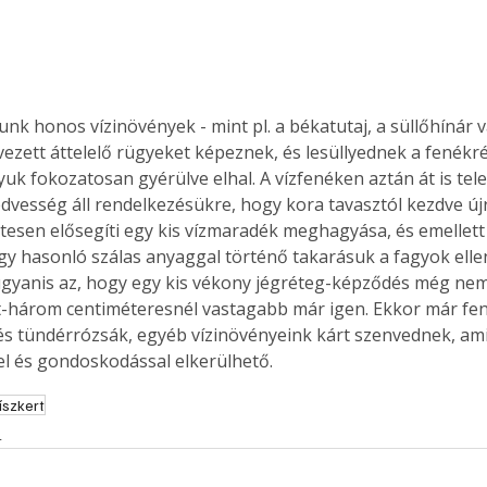
nk honos vízinövények - mint pl. a békatutaj, a süllőhínár vag
ezett áttelelő rügyeket képeznek, és lesüllyednek a fenékré
uk fokozatosan gyérülve elhal. A vízfenéken aztán át is tele
 nedvesség áll rendelkezésükre, hogy kora tavasztól kezdve új
tesen elősegíti egy kis vízmaradék meghagyása, és emellett
gy hasonló szálas anyaggal történő takarásuk a fagyok ellen
ugyanis az, hogy egy kis vékony jégréteg-képződés még nem 
ét-három centiméteresnél vastagabb már igen. Ekkor már fenn
 és tündérrózsák, egyéb vízinövényeink kárt szenvednek, ami
el és gondoskodással elkerülhető.
íszkert
ertben,
Gyógyító növények: a
s
sban
természet kincsei az