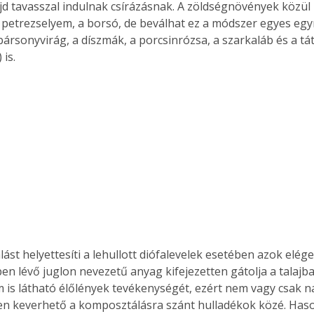
d tavasszal indulnak csírázásnak. A zöldségnövények közül í
. A
 petrezselyem, a borsó, de beválhat ez a módszer egyes egy
megoldás,
a bársonyvirág, a díszmák, a porcsinrózsa, a szarkaláb és a t
is. 
st helyettesíti a lehullott diófalevelek esetében azok elége
ben lévő juglon nevezetű anyag kifejezetten gátolja a talajba
is látható élőlények tevékenységét, ezért nem vagy csak n
 keverhető a komposztálásra szánt hulladékok közé. Hason