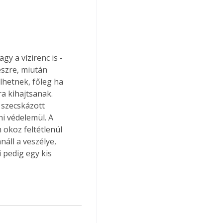
y a vízirenc is - 
szre, miután 
lhetnek, főleg ha 
ra kihajtsanak. 
 szecskázott 
i védelemül. A 
okoz feltétlenül 
áll a veszélye, 
 pedig egy kis 