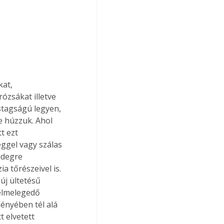
at, 
ózsákat illetve 
stagságú legyen, 
e húzzuk. Ahol 
t ezt 
eggel vagy szálas 
idegre 
 tőrészeivel is. 
új ültetésű 
felmelegedő 
ényében tél alá 
 elvetett 