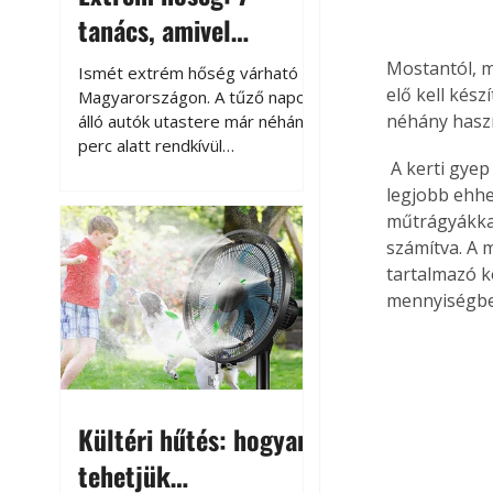
tanács, amivel
megóvhatjuk
Mostantól, m
Ismét extrém hőség várható
autónkat a nyári
elő kell kés
Magyarországon. A tűző napon
néhány haszn
álló autók utastere már néhány
károktól
perc alatt rendkívül
 A kerti gyep kezelése során a legkésőbbi trágyázás november közepéig történjen meg. A 
felmelegszik, és rövid időn belül
akár a 60-70 °C-ot is
legjobb ehhe
megközelítheti. Ez nemcsak a
műtrágyákkal
beszállást teszi kellemetlenné,
számítva. A 
hanem az autó állapotára és a
tartalmazó k
benne hagyott tárgyakra is
mennyiségbe
káros hatással lehet. Néhány
egyszerű óvintézkedéssel
azonban jelentősen
csökkenthetjük a hőség káros
hatásait.
Kültéri hűtés: hogyan
tehetjük