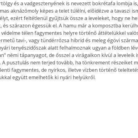
rtölgy és a vadgesztenyének is nevezett bokrétafa lombja is,
mas aknázómoly képes a telet túlélni, előidézve a tavaszi ism
lyt, ezért feltétlenül gyűjtsük össze a leveleket, hogy ne h
 és szárazon égessük el. A hamu már a komposztba kerülhe
 védelme télen fagymentes helyre történő áttételükkel való
ermetű tavi-, vagy tündérrózsa hibrid és meleg égövi szárma
nyári tenyészidőszak alatt felhalmoznak ugyan a földben lév
" némi tápanyagot, de ősszel a virágaikon kívül a leveleik is
. A pusztulás nem terjed tovább, ha tönkrement részeiket m
 Benti fagymentes, de nyirkos, illetve vízben történő teleltet
ukkal együtt emelhetők ki nyári helyükről. 