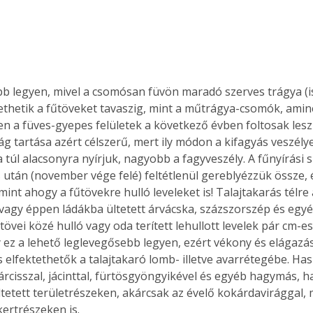
b legyen, mivel a csomósan füvön maradó szerves trágya (is
thetik a fűtöveket tavaszig, mint a műtrágya-csomók, amin
n a füves-gyepes felületek a következő évben foltosak lesz
g tartása azért célszerű, mert ily módon a kifagyás veszély
 túl alacsonyra nyírjuk, nagyobb a fagyveszély. A fűnyírási 
s után (november vége felé) feltétlenül gereblyézzük össze, é
int ahogy a fűtövekre hulló leveleket is! Talajtakarás télre 
 vagy éppen ládákba ültetett árvácska, százszorszép és egyé
övei közé hulló vagy oda terített lehullott levelek pár cm-es
 ez a lehető leglevegősebb legyen, ezért vékony és elágazáso
s elfektethetők a talajtakaró lomb- illetve avarrétegébe. Has
nárcisszal, jácinttal, fürtösgyöngyikével és egyéb hagymás
ltetett területrészeken, akárcsak az évelő kokárdavirággal,
kertrészeken is. 