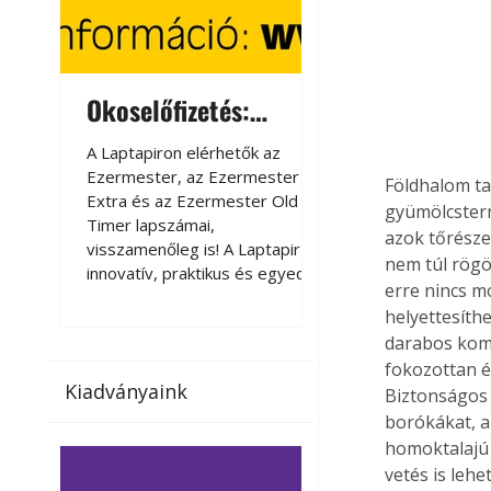
Okoselőfizetés:
Okoselőfizetés
Ezermester Extra
A Laptapiron elérhetők az
A Laptapiron elérhető
Ezermester, az Ezermester
Ezermester, az Ezer
Földhalom ta
Extra és az Ezermester Old
Extra és az Ezermest
gyümölcstermő
Timer lapszámai,
Timer lapszámai,
azok tőrésze
visszamenőleg is! A Laptapir új,
visszamenőleg is! A La
nem túl rögö
innovatív, praktikus és egyedi
innovatív, praktikus 
erre nincs mó
megoldás a nyomtatott
megoldás a nyomtato
helyettesíthe
magazinok digitális olvasására
magazinok digitális o
darabos komp
számítógépen, okostelefonon
számítógépen, okost
fokozottan é
vagy táblagépen. Kényelmesen
vagy táblagépen. Ké
Kiadványaink
az otthonában, útközben vagy
az otthonában, útköz
Biztonságos 
nyaralás, pihenés alatt is
nyaralás, pihenés alat
borókákat, a
elérhetők lapszámaink. Bárhol,
elérhetők lapszámaink
homoktalajú 
bármikor, akár külföldön élve
bármikor, akár külföld
vetés is lehe
vagy dolgozva is olvashatók az
vagy dolgozva is olv